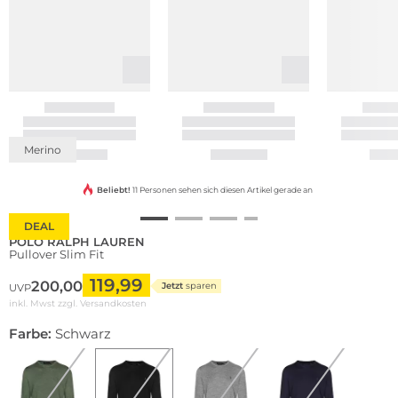
Merino
Beliebt!
11 Personen sehen sich diesen Artikel gerade an
DEAL
POLO RALPH LAUREN
Pullover Slim Fit
119,99
200,00
Jetzt
sparen
UVP
inkl. Mwst zzgl.
Versandkosten
Farbe:
Schwarz