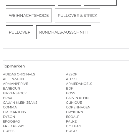
WEIHNACHTSMODE
PULLOVER & STRICK
PULLOVER
RUNDHALS-AUSSCHNITT
Topmarken
ADIDAS ORIGINALS
AESOP
AFFENZAHN
ALESSI
ARMANI/PRIVÉ
ARMEDANGELS
BARBOUR
BDK
BIRKENSTOCK
BOSS
BRAX
CALVIN KLEIN
CALVIN KLEIN JEANS
CLINIQUE
COMMA
COPENHAGEN
DR. MARTENS
DRYKORN
DYSON
ECOALF
ERGOBAG
FALKE
FRED PERRY
GOT BAG
GUESS
HUGO