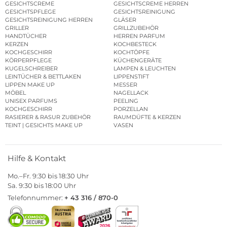
GESICHTSCREME
GESICHTSCREME HERREN
GESICHTSPFLEGE
GESICHTSREINIGUNG
GESICHTSREINIGUNG HERREN
GLÄSER
GRILLER
GRILLZUBEHÖR
HANDTÜCHER
HERREN PARFUM
KERZEN
KOCHBESTECK
KOCHGESCHIRR
KOCHTÖPFE
KÖRPERPFLEGE
KÜCHENGERÄTE
KUGELSCHREIBER
LAMPEN & LEUCHTEN
LEINTÜCHER & BETTLAKEN
LIPPENSTIFT
LIPPEN MAKE UP
MESSER
MÖBEL
NAGELLACK
UNISEX PARFUMS
PEELING
KOCHGESCHIRR
PORZELLAN
RASIERER & RASUR ZUBEHÖR
RAUMDÜFTE & KERZEN
TEINT | GESICHTS MAKE UP
VASEN
Hilfe & Kontakt
Mo.–Fr. 9:30 bis 18:30 Uhr
Sa. 9:30 bis 18:00 Uhr
Telefonnummer:
+ 43 316 / 870-0