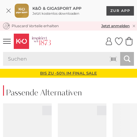
K&Ö & GIGASPORT APP
ZUR APP
Jetzt kostenlos downloaden
Pluscard Vorteile erhalten
KOSTENLOSER VERSAND* & RÜCKVERSAND
Jetzt anmelden
UNSERE APP
CLICK &
CLICK &
COLLECT
RESERVE
BIS ZU -50% IM FINAL SALE
Passende Alternativen