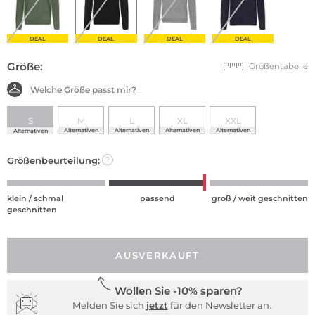
DEAL
DEAL
DEAL
DEAL
Größe:
Größentabelle
Welche Größe passt mir?
S
M
L
XL
XXL
Alternativen
Alternativen
Alternativen
Alternativen
Alternativen
Größenbeurteilung:
?
klein / schmal
passend
groß / weit geschnitten
geschnitten
AUSVERKAUFT
Wollen Sie -10% sparen?
Melden Sie sich
jetzt
für den Newsletter an.