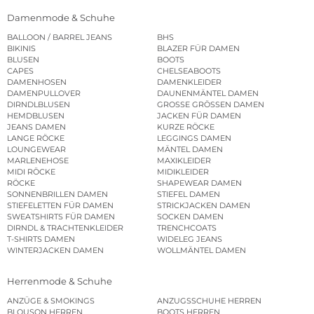
Damenmode & Schuhe
BALLOON / BARREL JEANS
BHS
BIKINIS
BLAZER FÜR DAMEN
BLUSEN
BOOTS
CAPES
CHELSEABOOTS
DAMENHOSEN
DAMENKLEIDER
DAMENPULLOVER
DAUNENMÄNTEL DAMEN
DIRNDLBLUSEN
GROSSE GRÖSSEN DAMEN
HEMDBLUSEN
JACKEN FÜR DAMEN
JEANS DAMEN
KURZE RÖCKE
LANGE RÖCKE
LEGGINGS DAMEN
LOUNGEWEAR
MÄNTEL DAMEN
MARLENEHOSE
MAXIKLEIDER
MIDI RÖCKE
MIDIKLEIDER
RÖCKE
SHAPEWEAR DAMEN
SONNENBRILLEN DAMEN
STIEFEL DAMEN
STIEFELETTEN FÜR DAMEN
STRICKJACKEN DAMEN
SWEATSHIRTS FÜR DAMEN
SOCKEN DAMEN
DIRNDL & TRACHTENKLEIDER
TRENCHCOATS
T-SHIRTS DAMEN
WIDELEG JEANS
WINTERJACKEN DAMEN
WOLLMÄNTEL DAMEN
Herrenmode & Schuhe
ANZÜGE & SMOKINGS
ANZUGSSCHUHE HERREN
BLOUSON HERREN
BOOTS HERREN