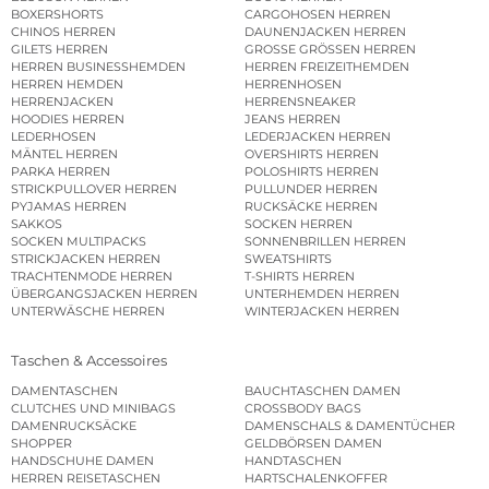
BOXERSHORTS
CARGOHOSEN HERREN
CHINOS HERREN
DAUNENJACKEN HERREN
GILETS HERREN
GROSSE GRÖSSEN HERREN
HERREN BUSINESSHEMDEN
HERREN FREIZEITHEMDEN
HERREN HEMDEN
HERRENHOSEN
HERRENJACKEN
HERRENSNEAKER
HOODIES HERREN
JEANS HERREN
LEDERHOSEN
LEDERJACKEN HERREN
MÄNTEL HERREN
OVERSHIRTS HERREN
PARKA HERREN
POLOSHIRTS HERREN
STRICKPULLOVER HERREN
PULLUNDER HERREN
PYJAMAS HERREN
RUCKSÄCKE HERREN
SAKKOS
SOCKEN HERREN
SOCKEN MULTIPACKS
SONNENBRILLEN HERREN
STRICKJACKEN HERREN
SWEATSHIRTS
TRACHTENMODE HERREN
T-SHIRTS HERREN
ÜBERGANGSJACKEN HERREN
UNTERHEMDEN HERREN
UNTERWÄSCHE HERREN
WINTERJACKEN HERREN
Taschen & Accessoires
DAMENTASCHEN
BAUCHTASCHEN DAMEN
CLUTCHES UND MINIBAGS
CROSSBODY BAGS
DAMENRUCKSÄCKE
DAMENSCHALS & DAMENTÜCHER
SHOPPER
GELDBÖRSEN DAMEN
HANDSCHUHE DAMEN
HANDTASCHEN
HERREN REISETASCHEN
HARTSCHALENKOFFER