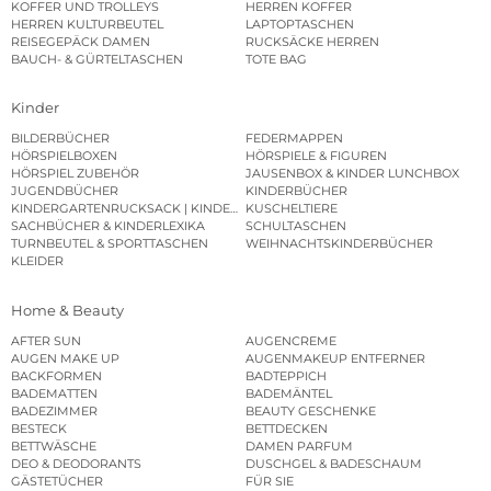
KOFFER UND TROLLEYS
HERREN KOFFER
HERREN KULTURBEUTEL
LAPTOPTASCHEN
REISEGEPÄCK DAMEN
RUCKSÄCKE HERREN
BAUCH- & GÜRTELTASCHEN
TOTE BAG
Kinder
BILDERBÜCHER
FEDERMAPPEN
HÖRSPIELBOXEN
HÖRSPIELE & FIGUREN
HÖRSPIEL ZUBEHÖR
JAUSENBOX & KINDER LUNCHBOX
JUGENDBÜCHER
KINDERBÜCHER
KINDERGARTENRUCKSACK | KINDERGARTENBEUTEL
KUSCHELTIERE
SACHBÜCHER & KINDERLEXIKA
SCHULTASCHEN
TURNBEUTEL & SPORTTASCHEN
WEIHNACHTSKINDERBÜCHER
KLEIDER
Home & Beauty
AFTER SUN
AUGENCREME
AUGEN MAKE UP
AUGENMAKEUP ENTFERNER
BACKFORMEN
BADTEPPICH
BADEMATTEN
BADEMÄNTEL
BADEZIMMER
BEAUTY GESCHENKE
BESTECK
BETTDECKEN
BETTWÄSCHE
DAMEN PARFUM
DEO & DEODORANTS
DUSCHGEL & BADESCHAUM
GÄSTETÜCHER
FÜR SIE