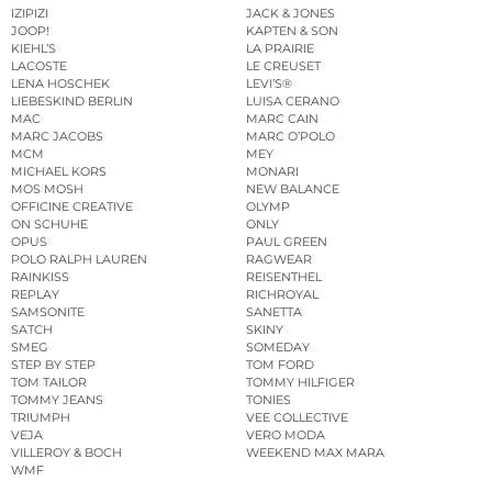
IZIPIZI
JACK & JONES
JOOP!
KAPTEN & SON
KIEHL’S
LA PRAIRIE
LACOSTE
LE CREUSET
LENA HOSCHEK
LEVI’S®
LIEBESKIND BERLIN
LUISA CERANO
MAC
MARC CAIN
MARC JACOBS
MARC O’POLO
MCM
MEY
MICHAEL KORS
MONARI
MOS MOSH
NEW BALANCE
OFFICINE CREATIVE
OLYMP
ON SCHUHE
ONLY
OPUS
PAUL GREEN
POLO RALPH LAUREN
RAGWEAR
RAINKISS
REISENTHEL
REPLAY
RICHROYAL
SAMSONITE
SANETTA
SATCH
SKINY
SMEG
SOMEDAY
STEP BY STEP
TOM FORD
TOM TAILOR
TOMMY HILFIGER
TOMMY JEANS
TONIES
TRIUMPH
VEE COLLECTIVE
VEJA
VERO MODA
VILLEROY & BOCH
WEEKEND MAX MARA
WMF