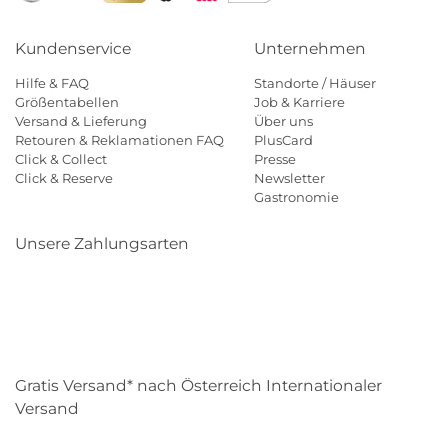
Kundenservice
Unternehmen
Hilfe & FAQ
Standorte / Häuser
Größentabellen
Job & Karriere
Versand & Lieferung
Über uns
Retouren & Reklamationen FAQ
PlusCard
Click & Collect
Presse
Click & Reserve
Newsletter
Gastronomie
Unsere Zahlungsarten
Klarna
Paypal
Mastercard
Visa
Diners
Eps
Shop
Applepay
Amazon
Gratis Versand* nach Österreich Internationaler
Versand