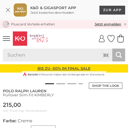
K&Ö & GIGASPORT APP
ZUR APP
Jetzt kostenlos downloaden
Pluscard Vorteile erhalten
KOSTENLOSER VERSAND* & RÜCKVERSAND
Jetzt anmelden
UNSERE APP
CLICK &
CLICK &
COLLECT
RESERVE
BIS ZU -50% IM FINAL SALE
Beliebt!
6 Personen haben den Artikel gerade im Warenkorb
SHOP THE LOOK
POLO RALPH LAUREN
Pullover Slim Fit KIMBERLY
215,00
inkl. Mwst zzgl.
Versandkosten
Farbe:
Creme