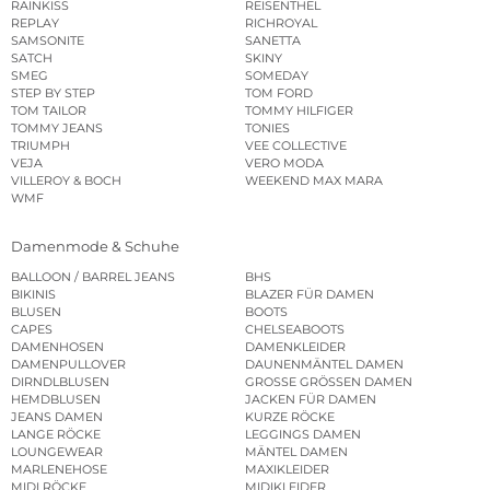
RAINKISS
REISENTHEL
REPLAY
RICHROYAL
SAMSONITE
SANETTA
SATCH
SKINY
SMEG
SOMEDAY
STEP BY STEP
TOM FORD
TOM TAILOR
TOMMY HILFIGER
TOMMY JEANS
TONIES
TRIUMPH
VEE COLLECTIVE
VEJA
VERO MODA
VILLEROY & BOCH
WEEKEND MAX MARA
WMF
Damenmode & Schuhe
BALLOON / BARREL JEANS
BHS
BIKINIS
BLAZER FÜR DAMEN
BLUSEN
BOOTS
CAPES
CHELSEABOOTS
DAMENHOSEN
DAMENKLEIDER
DAMENPULLOVER
DAUNENMÄNTEL DAMEN
DIRNDLBLUSEN
GROSSE GRÖSSEN DAMEN
HEMDBLUSEN
JACKEN FÜR DAMEN
JEANS DAMEN
KURZE RÖCKE
LANGE RÖCKE
LEGGINGS DAMEN
LOUNGEWEAR
MÄNTEL DAMEN
MARLENEHOSE
MAXIKLEIDER
MIDI RÖCKE
MIDIKLEIDER