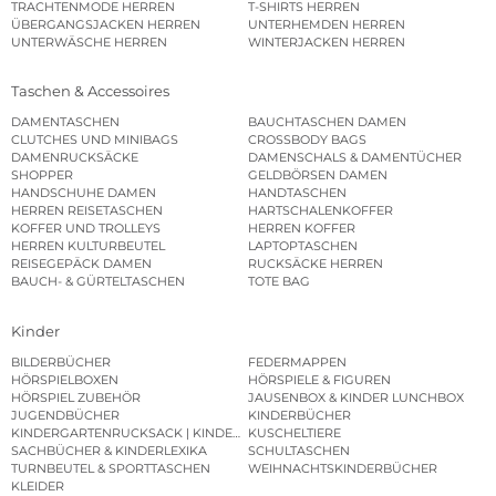
TRACHTENMODE HERREN
T-SHIRTS HERREN
ÜBERGANGSJACKEN HERREN
UNTERHEMDEN HERREN
UNTERWÄSCHE HERREN
WINTERJACKEN HERREN
Taschen & Accessoires
DAMENTASCHEN
BAUCHTASCHEN DAMEN
CLUTCHES UND MINIBAGS
CROSSBODY BAGS
DAMENRUCKSÄCKE
DAMENSCHALS & DAMENTÜCHER
SHOPPER
GELDBÖRSEN DAMEN
HANDSCHUHE DAMEN
HANDTASCHEN
HERREN REISETASCHEN
HARTSCHALENKOFFER
KOFFER UND TROLLEYS
HERREN KOFFER
HERREN KULTURBEUTEL
LAPTOPTASCHEN
REISEGEPÄCK DAMEN
RUCKSÄCKE HERREN
BAUCH- & GÜRTELTASCHEN
TOTE BAG
Kinder
BILDERBÜCHER
FEDERMAPPEN
HÖRSPIELBOXEN
HÖRSPIELE & FIGUREN
HÖRSPIEL ZUBEHÖR
JAUSENBOX & KINDER LUNCHBOX
JUGENDBÜCHER
KINDERBÜCHER
KINDERGARTENRUCKSACK | KINDERGARTENBEUTEL
KUSCHELTIERE
SACHBÜCHER & KINDERLEXIKA
SCHULTASCHEN
TURNBEUTEL & SPORTTASCHEN
WEIHNACHTSKINDERBÜCHER
KLEIDER