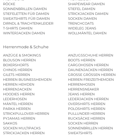
RÖCKE
SHAPEWEAR DAMEN
SONNENBRILLEN DAMEN
STIEFEL DAMEN
STIEFELETTEN FÜR DAMEN
STRICKJACKEN DAMEN
SWEATSHIRTS FÜR DAMEN
SOCKEN DAMEN
DIRNDL & TRACHTENKLEIDER
TRENCHCOATS
T-SHIRTS DAMEN
WIDELEG JEANS
WINTERJACKEN DAMEN
WOLLMÄNTEL DAMEN
Herrenmode & Schuhe
ANZÜGE & SMOKINGS
ANZUGSSCHUHE HERREN
BLOUSON HERREN
BOOTS HERREN
BOXERSHORTS
CARGOHOSEN HERREN
CHINOS HERREN
DAUNENJACKEN HERREN
GILETS HERREN
GROSSE GRÖSSEN HERREN
HERREN BUSINESSHEMDEN
HERREN FREIZEITHEMDEN
HERREN HEMDEN
HERRENHOSEN
HERRENJACKEN
HERRENSNEAKER
HOODIES HERREN
JEANS HERREN
LEDERHOSEN
LEDERJACKEN HERREN
MÄNTEL HERREN
OVERSHIRTS HERREN
PARKA HERREN
POLOSHIRTS HERREN
STRICKPULLOVER HERREN
PULLUNDER HERREN
PYJAMAS HERREN
RUCKSÄCKE HERREN
SAKKOS
SOCKEN HERREN
SOCKEN MULTIPACKS
SONNENBRILLEN HERREN
STRICKJACKEN HERREN
SWEATSHIRTS