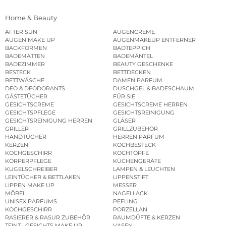
Home & Beauty
AFTER SUN
AUGENCREME
AUGEN MAKE UP
AUGENMAKEUP ENTFERNER
BACKFORMEN
BADTEPPICH
BADEMATTEN
BADEMÄNTEL
BADEZIMMER
BEAUTY GESCHENKE
BESTECK
BETTDECKEN
BETTWÄSCHE
DAMEN PARFUM
DEO & DEODORANTS
DUSCHGEL & BADESCHAUM
GÄSTETÜCHER
FÜR SIE
GESICHTSCREME
GESICHTSCREME HERREN
GESICHTSPFLEGE
GESICHTSREINIGUNG
GESICHTSREINIGUNG HERREN
GLÄSER
GRILLER
GRILLZUBEHÖR
HANDTÜCHER
HERREN PARFUM
KERZEN
KOCHBESTECK
KOCHGESCHIRR
KOCHTÖPFE
KÖRPERPFLEGE
KÜCHENGERÄTE
KUGELSCHREIBER
LAMPEN & LEUCHTEN
LEINTÜCHER & BETTLAKEN
LIPPENSTIFT
LIPPEN MAKE UP
MESSER
MÖBEL
NAGELLACK
UNISEX PARFUMS
PEELING
KOCHGESCHIRR
PORZELLAN
RASIERER & RASUR ZUBEHÖR
RAUMDÜFTE & KERZEN
TEINT | GESICHTS MAKE UP
VASEN