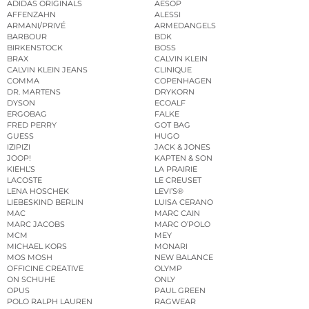
ADIDAS ORIGINALS
AESOP
AFFENZAHN
ALESSI
ARMANI/PRIVÉ
ARMEDANGELS
BARBOUR
BDK
BIRKENSTOCK
BOSS
BRAX
CALVIN KLEIN
CALVIN KLEIN JEANS
CLINIQUE
COMMA
COPENHAGEN
DR. MARTENS
DRYKORN
DYSON
ECOALF
ERGOBAG
FALKE
FRED PERRY
GOT BAG
GUESS
HUGO
IZIPIZI
JACK & JONES
JOOP!
KAPTEN & SON
KIEHL’S
LA PRAIRIE
LACOSTE
LE CREUSET
LENA HOSCHEK
LEVI’S®
LIEBESKIND BERLIN
LUISA CERANO
MAC
MARC CAIN
MARC JACOBS
MARC O’POLO
MCM
MEY
MICHAEL KORS
MONARI
MOS MOSH
NEW BALANCE
OFFICINE CREATIVE
OLYMP
ON SCHUHE
ONLY
OPUS
PAUL GREEN
POLO RALPH LAUREN
RAGWEAR