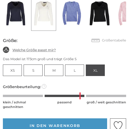
Größe:
Größentabelle
Welche Größe passt mir?
Das Model ist 173cm groß und trägt Größe S
XS
S
M
L
XL
Größenbeurteilung:
?
klein / schmal
passend
groß / weit geschnitten
geschnitten
IN DEN WARENKORB