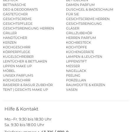
BETTWÄSCHE
DAMEN PARFUM
DEO & DEODORANTS
DUSCHGEL & BADESCHAUM
GÄSTETÜCHER
FÜR SIE
GESICHTSCREME
GESICHTSCREME HERREN
GESICHTSPFLEGE
GESICHTSREINIGUNG
GESICHTSREINIGUNG HERREN
GLÄSER
GRILLER
GRILLZUBEHÖR
HANDTÜCHER
HERREN PARFUM
KERZEN
KOCHBESTECK
KOCHGESCHIRR
KOCHTÖPFE
KÖRPERPFLEGE
KÜCHENGERÄTE
KUGELSCHREIBER
LAMPEN & LEUCHTEN
LEINTÜCHER & BETTLAKEN
LIPPENSTIFT
LIPPEN MAKE UP
MESSER
MÖBEL
NAGELLACK
UNISEX PARFUMS
PEELING
KOCHGESCHIRR
PORZELLAN
RASIERER & RASUR ZUBEHÖR
RAUMDÜFTE & KERZEN
TEINT | GESICHTS MAKE UP
VASEN
Hilfe & Kontakt
Mo.–Fr. 9:30 bis 18:30 Uhr
Sa. 9:30 bis 18:00 Uhr
Telefonnummer:
+ 43 316 / 870-0