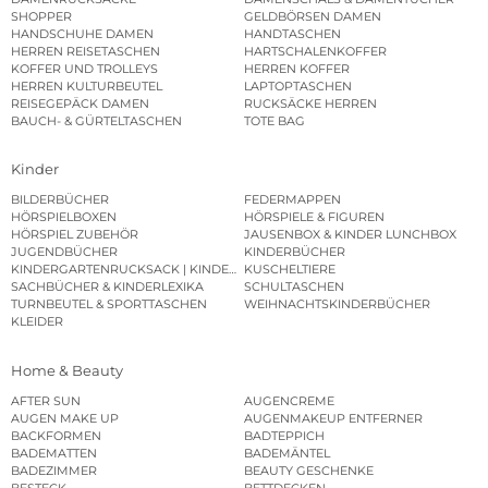
SHOPPER
GELDBÖRSEN DAMEN
HANDSCHUHE DAMEN
HANDTASCHEN
HERREN REISETASCHEN
HARTSCHALENKOFFER
KOFFER UND TROLLEYS
HERREN KOFFER
HERREN KULTURBEUTEL
LAPTOPTASCHEN
REISEGEPÄCK DAMEN
RUCKSÄCKE HERREN
BAUCH- & GÜRTELTASCHEN
TOTE BAG
Kinder
BILDERBÜCHER
FEDERMAPPEN
HÖRSPIELBOXEN
HÖRSPIELE & FIGUREN
HÖRSPIEL ZUBEHÖR
JAUSENBOX & KINDER LUNCHBOX
JUGENDBÜCHER
KINDERBÜCHER
KINDERGARTENRUCKSACK | KINDERGARTENBEUTEL
KUSCHELTIERE
SACHBÜCHER & KINDERLEXIKA
SCHULTASCHEN
TURNBEUTEL & SPORTTASCHEN
WEIHNACHTSKINDERBÜCHER
KLEIDER
Home & Beauty
AFTER SUN
AUGENCREME
AUGEN MAKE UP
AUGENMAKEUP ENTFERNER
BACKFORMEN
BADTEPPICH
BADEMATTEN
BADEMÄNTEL
BADEZIMMER
BEAUTY GESCHENKE
BESTECK
BETTDECKEN