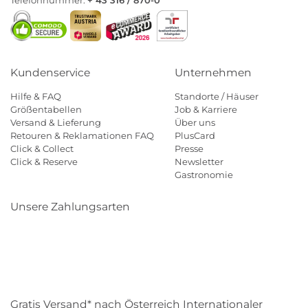
Kundenservice
Unternehmen
Hilfe & FAQ
Standorte / Häuser
Größentabellen
Job & Karriere
Versand & Lieferung
Über uns
Retouren & Reklamationen FAQ
PlusCard
Click & Collect
Presse
Click & Reserve
Newsletter
Gastronomie
Unsere Zahlungsarten
Klarna
Paypal
Mastercard
Visa
Diners
Eps
Shop
Applepay
Amazon
Gratis Versand* nach Österreich Internationaler