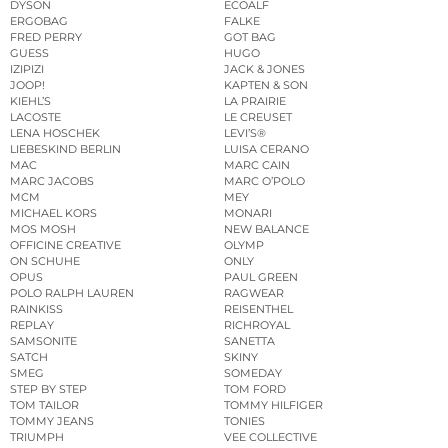
DYSON
ECOALF
ERGOBAG
FALKE
FRED PERRY
GOT BAG
GUESS
HUGO
IZIPIZI
JACK & JONES
JOOP!
KAPTEN & SON
KIEHL’S
LA PRAIRIE
LACOSTE
LE CREUSET
LENA HOSCHEK
LEVI’S®
LIEBESKIND BERLIN
LUISA CERANO
MAC
MARC CAIN
MARC JACOBS
MARC O’POLO
MCM
MEY
MICHAEL KORS
MONARI
MOS MOSH
NEW BALANCE
OFFICINE CREATIVE
OLYMP
ON SCHUHE
ONLY
OPUS
PAUL GREEN
POLO RALPH LAUREN
RAGWEAR
RAINKISS
REISENTHEL
REPLAY
RICHROYAL
SAMSONITE
SANETTA
SATCH
SKINY
SMEG
SOMEDAY
STEP BY STEP
TOM FORD
TOM TAILOR
TOMMY HILFIGER
TOMMY JEANS
TONIES
TRIUMPH
VEE COLLECTIVE