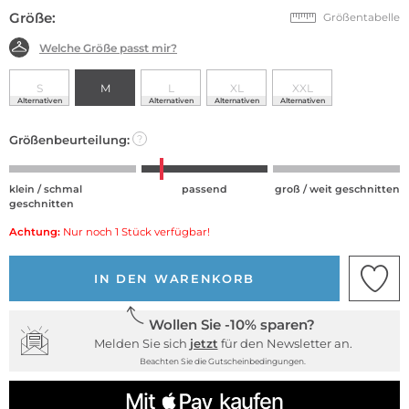
Größe:
Größentabelle
Welche Größe passt mir?
S
M
L
XL
XXL
Alternativen
Alternativen
Alternativen
Alternativen
Größenbeurteilung:
?
klein / schmal
passend
groß / weit geschnitten
geschnitten
Achtung:
Nur noch 1 Stück verfügbar!
IN DEN WARENKORB
Wollen Sie -10% sparen?
Melden Sie sich
jetzt
für den Newsletter an.
Beachten Sie die Gutscheinbedingungen.