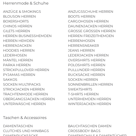
Herrenmode & Schuhe
ANZÜGE & SMOKINGS
ANZUGSSCHUHE HERREN
BLOUSON HERREN
BOOTS HERREN
BOXERSHORTS
CARGOHOSEN HERREN
CHINOS HERREN
DAUNENJACKEN HERREN
GILETS HERREN
GROSSE GRÖSSEN HERREN
HERREN BUSINESSHEMDEN
HERREN FREIZEITHEMDEN
HERREN HEMDEN
HERRENHOSEN
HERRENJACKEN
HERRENSNEAKER
HOODIES HERREN
JEANS HERREN
LEDERHOSEN
LEDERJACKEN HERREN
MÄNTEL HERREN
OVERSHIRTS HERREN
PARKA HERREN
POLOSHIRTS HERREN
STRICKPULLOVER HERREN
PULLUNDER HERREN
PYJAMAS HERREN
RUCKSÄCKE HERREN
SAKKOS
SOCKEN HERREN
SOCKEN MULTIPACKS
SONNENBRILLEN HERREN
STRICKJACKEN HERREN
SWEATSHIRTS
TRACHTENMODE HERREN
T-SHIRTS HERREN
ÜBERGANGSJACKEN HERREN
UNTERHEMDEN HERREN
UNTERWÄSCHE HERREN
WINTERJACKEN HERREN
Taschen & Accessoires
DAMENTASCHEN
BAUCHTASCHEN DAMEN
CLUTCHES UND MINIBAGS
CROSSBODY BAGS
DAMENRUCKSÄCKE
DAMENSCHALS & DAMENTÜCHER