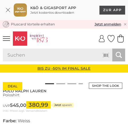
K&Ö & GIGASPORT APP
ZUR APP
Jetzt kostenlos downloaden
Pluscard Vorteile erhalten
KOSTENLOSER VERSAND* & RÜCKVERSAND
Jetzt anmelden
UNSERE APP
CLICK &
CLICK &
COLLECT
RESERVE
BIS ZU -50% IM FINAL SALE
SHOP THE LOOK
DEAL
POLO RALPH LAUREN
Poloshirt
380,99
545,00
Jetzt
sparen
UVP
inkl. Mwst zzgl.
Versandkosten
Farbe:
Weiss