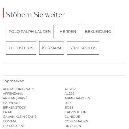
Stöbern Sie weiter
POLO RALPH LAUREN
HERREN
BEKLEIDUNG
POLOSHIRTS
KURZARM
STRICKPOLOS
Topmarken
ADIDAS ORIGINALS
AESOP
AFFENZAHN
ALESSI
ARMANI/PRIVÉ
ARMEDANGELS
BARBOUR
BDK
BIRKENSTOCK
BOSS
BRAX
CALVIN KLEIN
CALVIN KLEIN JEANS
CLINIQUE
COMMA
COPENHAGEN
DR. MARTENS
DRYKORN