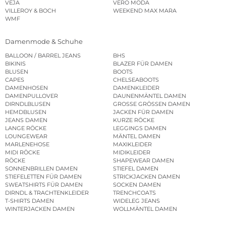
VEJA
VERO MODA
VILLEROY & BOCH
WEEKEND MAX MARA
WMF
Damenmode & Schuhe
BALLOON / BARREL JEANS
BHS
BIKINIS
BLAZER FÜR DAMEN
BLUSEN
BOOTS
CAPES
CHELSEABOOTS
DAMENHOSEN
DAMENKLEIDER
DAMENPULLOVER
DAUNENMÄNTEL DAMEN
DIRNDLBLUSEN
GROSSE GRÖSSEN DAMEN
HEMDBLUSEN
JACKEN FÜR DAMEN
JEANS DAMEN
KURZE RÖCKE
LANGE RÖCKE
LEGGINGS DAMEN
LOUNGEWEAR
MÄNTEL DAMEN
MARLENEHOSE
MAXIKLEIDER
MIDI RÖCKE
MIDIKLEIDER
RÖCKE
SHAPEWEAR DAMEN
SONNENBRILLEN DAMEN
STIEFEL DAMEN
STIEFELETTEN FÜR DAMEN
STRICKJACKEN DAMEN
SWEATSHIRTS FÜR DAMEN
SOCKEN DAMEN
DIRNDL & TRACHTENKLEIDER
TRENCHCOATS
T-SHIRTS DAMEN
WIDELEG JEANS
WINTERJACKEN DAMEN
WOLLMÄNTEL DAMEN