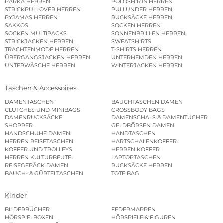
PARKA HERREN
POLOSHIRTS HERREN
STRICKPULLOVER HERREN
PULLUNDER HERREN
PYJAMAS HERREN
RUCKSÄCKE HERREN
SAKKOS
SOCKEN HERREN
SOCKEN MULTIPACKS
SONNENBRILLEN HERREN
STRICKJACKEN HERREN
SWEATSHIRTS
TRACHTENMODE HERREN
T-SHIRTS HERREN
ÜBERGANGSJACKEN HERREN
UNTERHEMDEN HERREN
UNTERWÄSCHE HERREN
WINTERJACKEN HERREN
Taschen & Accessoires
DAMENTASCHEN
BAUCHTASCHEN DAMEN
CLUTCHES UND MINIBAGS
CROSSBODY BAGS
DAMENRUCKSÄCKE
DAMENSCHALS & DAMENTÜCHER
SHOPPER
GELDBÖRSEN DAMEN
HANDSCHUHE DAMEN
HANDTASCHEN
HERREN REISETASCHEN
HARTSCHALENKOFFER
KOFFER UND TROLLEYS
HERREN KOFFER
HERREN KULTURBEUTEL
LAPTOPTASCHEN
REISEGEPÄCK DAMEN
RUCKSÄCKE HERREN
BAUCH- & GÜRTELTASCHEN
TOTE BAG
Kinder
BILDERBÜCHER
FEDERMAPPEN
HÖRSPIELBOXEN
HÖRSPIELE & FIGUREN