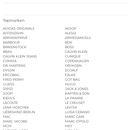
Topmarken
ADIDAS ORIGINALS
AESOP
AFFENZAHN
ALESSI
ARMANI/PRIVÉ
ARMEDANGELS
BARBOUR
BDK
BIRKENSTOCK
BOSS
BRAX
CALVIN KLEIN
CALVIN KLEIN JEANS
CLINIQUE
COMMA
COPENHAGEN
DR. MARTENS
DRYKORN
DYSON
ECOALF
ERGOBAG
FALKE
FRED PERRY
GOT BAG
GUESS
HUGO
IZIPIZI
JACK & JONES
JOOP!
KAPTEN & SON
KIEHL’S
LA PRAIRIE
LACOSTE
LE CREUSET
LENA HOSCHEK
LEVI’S®
LIEBESKIND BERLIN
LUISA CERANO
MAC
MARC CAIN
MARC JACOBS
MARC O’POLO
MCM
MEY