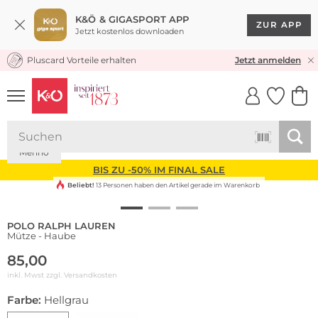
K&Ö & GIGASPORT APP
ZUR APP
Jetzt kostenlos downloaden
Pluscard Vorteile erhalten
KOSTENLOSER VERSAND* & RÜCKVERSAND
Jetzt anmelden
UNSERE APP
CLICK &
CLICK &
COLLECT
RESERVE
Merino
BIS ZU -50% IM FINAL SALE
Beliebt!
13 Personen haben den Artikel gerade im Warenkorb
POLO RALPH LAUREN
Mütze - Haube
85,00
inkl. Mwst zzgl.
Versandkosten
Farbe:
Hellgrau