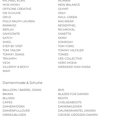
MICHAEL KORS
MONARI
MOS MOSH
NEW BALANCE
OFFICINE CREATIVE
OLYMP
ON SCHUHE
ONLY
OPUS
PAUL GREEN
POLO RALPH LAUREN
RAGWEAR
RAINKISS
REISENTHEL
REPLAY
RICHROYAL
SAMSONITE
SANETTA
SATCH
SKINY
SMEG
SOMEDAY
STEP BY STEP
TOM FORD
TOM TAILOR
TOMMY HILFIGER
TOMMY JEANS
TONIES
TRIUMPH
VEE COLLECTIVE
VEJA
VERO MODA
VILLEROY & BOCH
WEEKEND MAX MARA
WMF
Damenmode & Schuhe
BALLOON / BARREL JEANS
BHS
BIKINIS
BLAZER FÜR DAMEN
BLUSEN
BOOTS
CAPES
CHELSEABOOTS
DAMENHOSEN
DAMENKLEIDER
DAMENPULLOVER
DAUNENMÄNTEL DAMEN
DIRNDLBLUSEN
GROSSE GRÖSSEN DAMEN