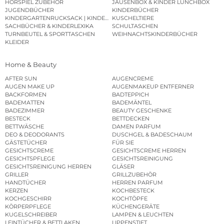
HÖRSPIEL ZUBEHÖR
JAUSENBOX & KINDER LUNCHBOX
JUGENDBÜCHER
KINDERBÜCHER
KINDERGARTENRUCKSACK | KINDERGARTENBEUTEL
KUSCHELTIERE
SACHBÜCHER & KINDERLEXIKA
SCHULTASCHEN
TURNBEUTEL & SPORTTASCHEN
WEIHNACHTSKINDERBÜCHER
KLEIDER
Home & Beauty
AFTER SUN
AUGENCREME
AUGEN MAKE UP
AUGENMAKEUP ENTFERNER
BACKFORMEN
BADTEPPICH
BADEMATTEN
BADEMÄNTEL
BADEZIMMER
BEAUTY GESCHENKE
BESTECK
BETTDECKEN
BETTWÄSCHE
DAMEN PARFUM
DEO & DEODORANTS
DUSCHGEL & BADESCHAUM
GÄSTETÜCHER
FÜR SIE
GESICHTSCREME
GESICHTSCREME HERREN
GESICHTSPFLEGE
GESICHTSREINIGUNG
GESICHTSREINIGUNG HERREN
GLÄSER
GRILLER
GRILLZUBEHÖR
HANDTÜCHER
HERREN PARFUM
KERZEN
KOCHBESTECK
KOCHGESCHIRR
KOCHTÖPFE
KÖRPERPFLEGE
KÜCHENGERÄTE
KUGELSCHREIBER
LAMPEN & LEUCHTEN
LEINTÜCHER & BETTLAKEN
LIPPENSTIFT