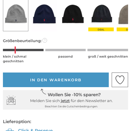
DEAL
DE
Größenbeurteilung:
?
klein / schmal
passend
groß / weit geschnitten
geschnitten
IN DEN WARENKORB
Wollen Sie -10% sparen?
Melden Sie sich
jetzt
für den Newsletter an.
Beachten Sie die Gutscheinbedingungen.
Lieferoption:
Click & Reserve