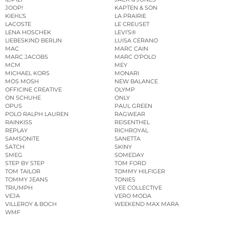
JOOP!
KAPTEN & SON
KIEHL’S
LA PRAIRIE
LACOSTE
LE CREUSET
LENA HOSCHEK
LEVI’S®
LIEBESKIND BERLIN
LUISA CERANO
MAC
MARC CAIN
MARC JACOBS
MARC O’POLO
MCM
MEY
MICHAEL KORS
MONARI
MOS MOSH
NEW BALANCE
OFFICINE CREATIVE
OLYMP
ON SCHUHE
ONLY
OPUS
PAUL GREEN
POLO RALPH LAUREN
RAGWEAR
RAINKISS
REISENTHEL
REPLAY
RICHROYAL
SAMSONITE
SANETTA
SATCH
SKINY
SMEG
SOMEDAY
STEP BY STEP
TOM FORD
TOM TAILOR
TOMMY HILFIGER
TOMMY JEANS
TONIES
TRIUMPH
VEE COLLECTIVE
VEJA
VERO MODA
VILLEROY & BOCH
WEEKEND MAX MARA
WMF