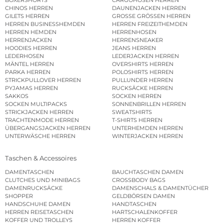
CHINOS HERREN
DAUNENJACKEN HERREN
GILETS HERREN
GROSSE GRÖSSEN HERREN
HERREN BUSINESSHEMDEN
HERREN FREIZEITHEMDEN
HERREN HEMDEN
HERRENHOSEN
HERRENJACKEN
HERRENSNEAKER
HOODIES HERREN
JEANS HERREN
LEDERHOSEN
LEDERJACKEN HERREN
MÄNTEL HERREN
OVERSHIRTS HERREN
PARKA HERREN
POLOSHIRTS HERREN
STRICKPULLOVER HERREN
PULLUNDER HERREN
PYJAMAS HERREN
RUCKSÄCKE HERREN
SAKKOS
SOCKEN HERREN
SOCKEN MULTIPACKS
SONNENBRILLEN HERREN
STRICKJACKEN HERREN
SWEATSHIRTS
TRACHTENMODE HERREN
T-SHIRTS HERREN
ÜBERGANGSJACKEN HERREN
UNTERHEMDEN HERREN
UNTERWÄSCHE HERREN
WINTERJACKEN HERREN
Taschen & Accessoires
DAMENTASCHEN
BAUCHTASCHEN DAMEN
CLUTCHES UND MINIBAGS
CROSSBODY BAGS
DAMENRUCKSÄCKE
DAMENSCHALS & DAMENTÜCHER
SHOPPER
GELDBÖRSEN DAMEN
HANDSCHUHE DAMEN
HANDTASCHEN
HERREN REISETASCHEN
HARTSCHALENKOFFER
KOFFER UND TROLLEYS
HERREN KOFFER