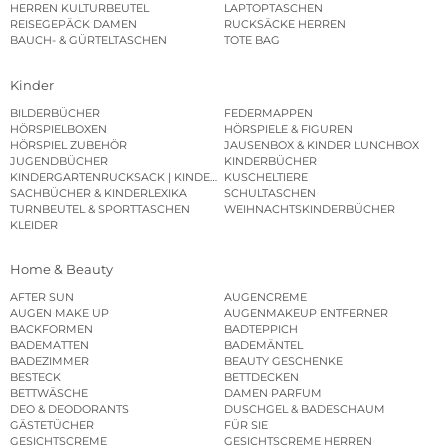
HERREN KULTURBEUTEL
LAPTOPTASCHEN
REISEGEPÄCK DAMEN
RUCKSÄCKE HERREN
BAUCH- & GÜRTELTASCHEN
TOTE BAG
Kinder
BILDERBÜCHER
FEDERMAPPEN
HÖRSPIELBOXEN
HÖRSPIELE & FIGUREN
HÖRSPIEL ZUBEHÖR
JAUSENBOX & KINDER LUNCHBOX
JUGENDBÜCHER
KINDERBÜCHER
KINDERGARTENRUCKSACK | KINDERGARTENBEUTEL
KUSCHELTIERE
SACHBÜCHER & KINDERLEXIKA
SCHULTASCHEN
TURNBEUTEL & SPORTTASCHEN
WEIHNACHTSKINDERBÜCHER
KLEIDER
Home & Beauty
AFTER SUN
AUGENCREME
AUGEN MAKE UP
AUGENMAKEUP ENTFERNER
BACKFORMEN
BADTEPPICH
BADEMATTEN
BADEMÄNTEL
BADEZIMMER
BEAUTY GESCHENKE
BESTECK
BETTDECKEN
BETTWÄSCHE
DAMEN PARFUM
DEO & DEODORANTS
DUSCHGEL & BADESCHAUM
GÄSTETÜCHER
FÜR SIE
GESICHTSCREME
GESICHTSCREME HERREN