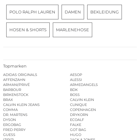
POLO RALPH LAUREN
DAMEN
BEKLEIDUNG
HOSEN & SHORTS
MARLENEHOSE
Topmarken
ADIDAS ORIGINALS
AESOP
AFFENZAHN
ALESSI
ARMANI/PRIVÉ
ARMEDANGELS
BARBOUR
BDK
BIRKENSTOCK
BOSS
BRAX
CALVIN KLEIN
CALVIN KLEIN JEANS
CLINIQUE
COMMA
COPENHAGEN
DR. MARTENS
DRYKORN
DYSON
ECOALF
ERGOBAG
FALKE
FRED PERRY
GOT BAG
GUESS
HUGO
IZIPIZI
JACK & JONES