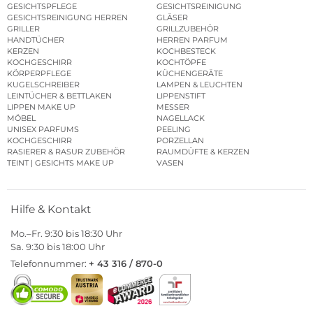
GESICHTSPFLEGE
GESICHTSREINIGUNG
GESICHTSREINIGUNG HERREN
GLÄSER
GRILLER
GRILLZUBEHÖR
HANDTÜCHER
HERREN PARFUM
KERZEN
KOCHBESTECK
KOCHGESCHIRR
KOCHTÖPFE
KÖRPERPFLEGE
KÜCHENGERÄTE
KUGELSCHREIBER
LAMPEN & LEUCHTEN
LEINTÜCHER & BETTLAKEN
LIPPENSTIFT
LIPPEN MAKE UP
MESSER
MÖBEL
NAGELLACK
UNISEX PARFUMS
PEELING
KOCHGESCHIRR
PORZELLAN
RASIERER & RASUR ZUBEHÖR
RAUMDÜFTE & KERZEN
TEINT | GESICHTS MAKE UP
VASEN
Hilfe & Kontakt
Mo.–Fr. 9:30 bis 18:30 Uhr
Sa. 9:30 bis 18:00 Uhr
Telefonnummer:
+ 43 316 / 870-0