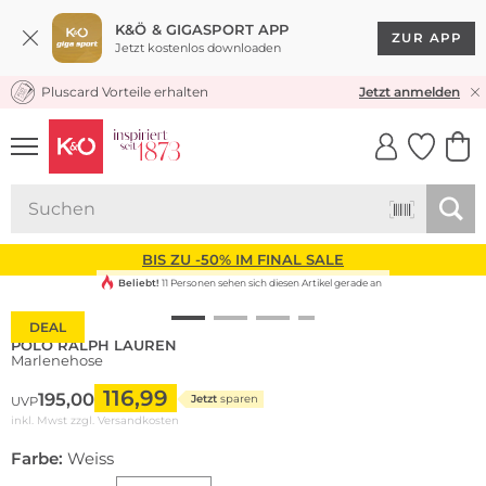
K&Ö & GIGASPORT APP
ZUR APP
Jetzt kostenlos downloaden
Pluscard Vorteile erhalten
KOSTENLOSER VERSAND* & RÜCKVERSAND
Jetzt anmelden
UNSERE APP
CLICK &
CLICK &
COLLECT
RESERVE
BIS ZU -50% IM FINAL SALE
Beliebt!
11 Personen sehen sich diesen Artikel gerade an
DEAL
POLO RALPH LAUREN
Marlenehose
116,99
195,00
Jetzt
sparen
UVP
inkl. Mwst zzgl.
Versandkosten
Farbe:
Weiss