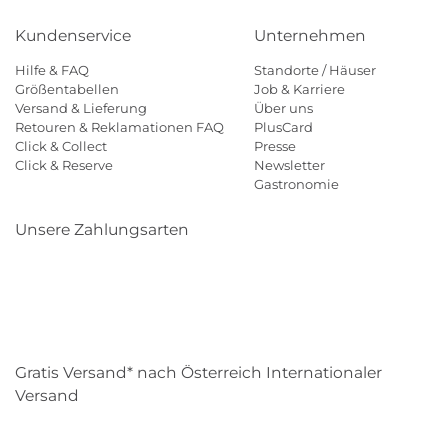
Kundenservice
Unternehmen
Hilfe & FAQ
Standorte / Häuser
Größentabellen
Job & Karriere
Versand & Lieferung
Über uns
Retouren & Reklamationen FAQ
PlusCard
Click & Collect
Presse
Click & Reserve
Newsletter
Gastronomie
Unsere Zahlungsarten
Klarna
Paypal
Mastercard
Visa
Diners
Eps
Shop
Applepay
Amazon
Gratis Versand* nach Österreich Internationaler
Versand