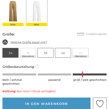
DEAL
DEAL
Größe:
Größentabelle
Welche Größe passt mir?
34
36
38
40
42
Alternativen
Alternativen
Größenbeurteilung:
?
klein / schmal
passend
groß / weit geschnitten
geschnitten
Achtung:
Nur noch 1 Stück verfügbar!
IN DEN WARENKORB