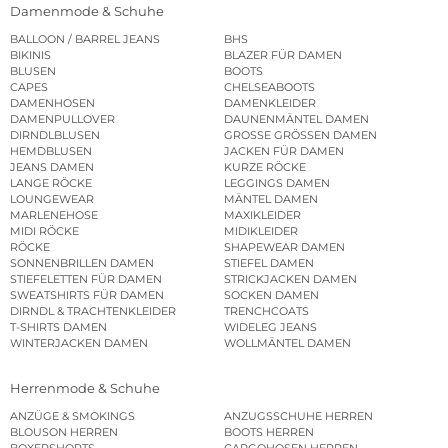
Damenmode & Schuhe
BALLOON / BARREL JEANS
BHS
BIKINIS
BLAZER FÜR DAMEN
BLUSEN
BOOTS
CAPES
CHELSEABOOTS
DAMENHOSEN
DAMENKLEIDER
DAMENPULLOVER
DAUNENMÄNTEL DAMEN
DIRNDLBLUSEN
GROSSE GRÖSSEN DAMEN
HEMDBLUSEN
JACKEN FÜR DAMEN
JEANS DAMEN
KURZE RÖCKE
LANGE RÖCKE
LEGGINGS DAMEN
LOUNGEWEAR
MÄNTEL DAMEN
MARLENEHOSE
MAXIKLEIDER
MIDI RÖCKE
MIDIKLEIDER
RÖCKE
SHAPEWEAR DAMEN
SONNENBRILLEN DAMEN
STIEFEL DAMEN
STIEFELETTEN FÜR DAMEN
STRICKJACKEN DAMEN
SWEATSHIRTS FÜR DAMEN
SOCKEN DAMEN
DIRNDL & TRACHTENKLEIDER
TRENCHCOATS
T-SHIRTS DAMEN
WIDELEG JEANS
WINTERJACKEN DAMEN
WOLLMÄNTEL DAMEN
Herrenmode & Schuhe
ANZÜGE & SMOKINGS
ANZUGSSCHUHE HERREN
BLOUSON HERREN
BOOTS HERREN
BOXERSHORTS
CARGOHOSEN HERREN