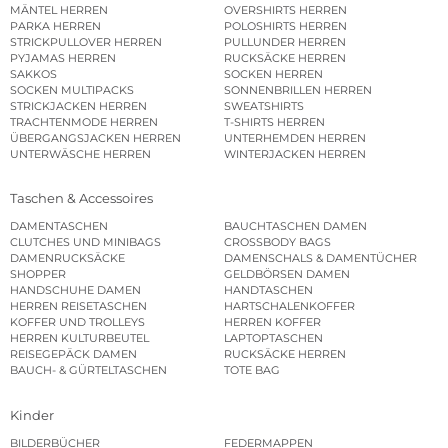
MÄNTEL HERREN
OVERSHIRTS HERREN
PARKA HERREN
POLOSHIRTS HERREN
STRICKPULLOVER HERREN
PULLUNDER HERREN
PYJAMAS HERREN
RUCKSÄCKE HERREN
SAKKOS
SOCKEN HERREN
SOCKEN MULTIPACKS
SONNENBRILLEN HERREN
STRICKJACKEN HERREN
SWEATSHIRTS
TRACHTENMODE HERREN
T-SHIRTS HERREN
ÜBERGANGSJACKEN HERREN
UNTERHEMDEN HERREN
UNTERWÄSCHE HERREN
WINTERJACKEN HERREN
Taschen & Accessoires
DAMENTASCHEN
BAUCHTASCHEN DAMEN
CLUTCHES UND MINIBAGS
CROSSBODY BAGS
DAMENRUCKSÄCKE
DAMENSCHALS & DAMENTÜCHER
SHOPPER
GELDBÖRSEN DAMEN
HANDSCHUHE DAMEN
HANDTASCHEN
HERREN REISETASCHEN
HARTSCHALENKOFFER
KOFFER UND TROLLEYS
HERREN KOFFER
HERREN KULTURBEUTEL
LAPTOPTASCHEN
REISEGEPÄCK DAMEN
RUCKSÄCKE HERREN
BAUCH- & GÜRTELTASCHEN
TOTE BAG
Kinder
BILDERBÜCHER
FEDERMAPPEN