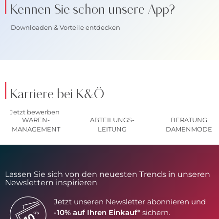
Kennen Sie schon unsere App?
Downloaden & Vorteile entdecken
Karriere bei K&Ö
Jetzt bewerben
WAREN-
ABTEILUNGS-
BERATUNG
MANAGEMENT
LEITUNG
DAMENMODE
Lassen Sie sich von den neuesten Trends in unseren
Newslettern inspirieren
Jetzt unseren Newsletter abonnieren und
-10% auf Ihren Einkauf
* sichern.