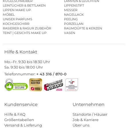
KUGELSCHREIBER
LAMPEN & LEUCHTEN
LEINTÜCHER & BETTLAKEN
LIPPENSTIFT
LIPPEN MAKE UP
MESSER
MÖBEL
NAGELLACK
UNISEX PARFUMS
PEELING
KOCHGESCHIRR
PORZELLAN
RASIERER & RASUR ZUBEHÖR
RAUMDÜFTE & KERZEN
TEINT | GESICHTS MAKE UP
VASEN
Hilfe & Kontakt
Mo.–Fr. 9:30 bis 18:30 Uhr
Sa. 9:30 bis 18:00 Uhr
Telefonnummer:
+ 43 316 / 870-0
Kundenservice
Unternehmen
Hilfe & FAQ
Standorte / Häuser
Größentabellen
Job & Karriere
Versand & Lieferung
Über uns