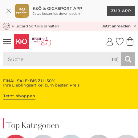
K&Ö & GIGASPORT APP
ZUR APP
Jetzt kostenlos downloaden
Pluscard Vorteile erhalten
KOSTENLOSER VERSAND* & RÜCKVERSAND
Jetzt anmelden
UNSERE APP
CLICK &
CLICK &
COLLECT
RESERVE
FINAL SALE: BIS ZU -50%
Ihre Lieblingsartikel zum besten Preis
Jetzt shoppen
Top Kategorien