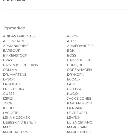
Topmarken
ADIDAS ORIGINALS
AESOP
AFFENZAHN
ALESSI
ARMANI/PRIVÉ
ARMEDANGELS
BARBOUR
BDK
BIRKENSTOCK
BOSS
BRAX
CALVIN KLEIN
CALVIN KLEIN JEANS
CLINIQUE
COMMA
COPENHAGEN
DR. MARTENS
DRYKORN
DYSON
ECOALF
ERGOBAG
FALKE
FRED PERRY
GOT BAG
GUESS
HUGO
IZIPIZI
JACK & JONES
JOOP!
KAPTEN & SON
KIEHL’S
LA PRAIRIE
LACOSTE
LE CREUSET
LENA HOSCHEK
LEVI’S®
LIEBESKIND BERLIN
LUISA CERANO
MAC
MARC CAIN
MARC JACOBS
MARC O’POLO