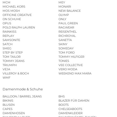
MCM
MEY
MICHAEL KORS
MONARI
MOS MOSH
NEW BALANCE
OFFICINE CREATIVE
OLYMP
ON SCHUHE
ONLY
OPUS
PAUL GREEN
POLO RALPH LAUREN
RAGWEAR
RAINKISS
REISENTHEL
REPLAY
RICHROYAL
SAMSONITE
SANETTA
SATCH
SKINY
SMEG
SOMEDAY
STEP BY STEP
TOM FORD
TOM TAILOR
TOMMY HILFIGER
TOMMY JEANS
TONIES
TRIUMPH
VEE COLLECTIVE
VEJA
VERO MODA
VILLEROY & BOCH
WEEKEND MAX MARA
WMF
Damenmode & Schuhe
BALLOON / BARREL JEANS
BHS
BIKINIS
BLAZER FÜR DAMEN
BLUSEN
BOOTS
CAPES
CHELSEABOOTS
DAMENHOSEN
DAMENKLEIDER