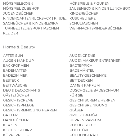
HÖRSPIELBOXEN
HÖRSPIELE & FIGUREN
HÖRSPIEL ZUBEHÖR
JAUSENBOX & KINDER LUNCHBOX
JUGENDBÜCHER
KINDERBÜCHER
KINDERGARTENRUCKSACK | KINDERGARTENBEUTEL
KUSCHELTIERE
SACHBÜCHER & KINDERLEXIKA
SCHULTASCHEN
TURNBEUTEL & SPORTTASCHEN
WEIHNACHTSKINDERBÜCHER
KLEIDER
Home & Beauty
AFTER SUN
AUGENCREME
AUGEN MAKE UP
AUGENMAKEUP ENTFERNER
BACKFORMEN
BADTEPPICH
BADEMATTEN
BADEMÄNTEL
BADEZIMMER
BEAUTY GESCHENKE
BESTECK
BETTDECKEN
BETTWÄSCHE
DAMEN PARFUM
DEO & DEODORANTS
DUSCHGEL & BADESCHAUM
GÄSTETÜCHER
FÜR SIE
GESICHTSCREME
GESICHTSCREME HERREN
GESICHTSPFLEGE
GESICHTSREINIGUNG
GESICHTSREINIGUNG HERREN
GLÄSER
GRILLER
GRILLZUBEHÖR
HANDTÜCHER
HERREN PARFUM
KERZEN
KOCHBESTECK
KOCHGESCHIRR
KOCHTÖPFE
KÖRPERPFLEGE
KÜCHENGERÄTE