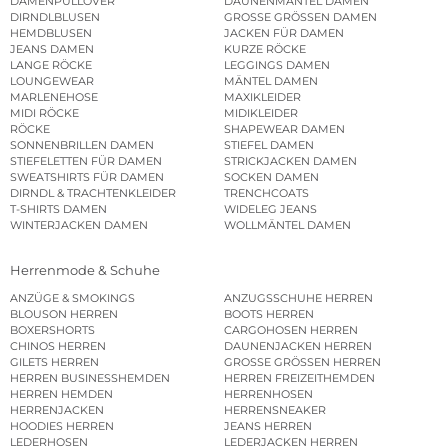
DAMENPULLOVER
DAUNENMÄNTEL DAMEN
DIRNDLBLUSEN
GROSSE GRÖSSEN DAMEN
HEMDBLUSEN
JACKEN FÜR DAMEN
JEANS DAMEN
KURZE RÖCKE
LANGE RÖCKE
LEGGINGS DAMEN
LOUNGEWEAR
MÄNTEL DAMEN
MARLENEHOSE
MAXIKLEIDER
MIDI RÖCKE
MIDIKLEIDER
RÖCKE
SHAPEWEAR DAMEN
SONNENBRILLEN DAMEN
STIEFEL DAMEN
STIEFELETTEN FÜR DAMEN
STRICKJACKEN DAMEN
SWEATSHIRTS FÜR DAMEN
SOCKEN DAMEN
DIRNDL & TRACHTENKLEIDER
TRENCHCOATS
T-SHIRTS DAMEN
WIDELEG JEANS
WINTERJACKEN DAMEN
WOLLMÄNTEL DAMEN
Herrenmode & Schuhe
ANZÜGE & SMOKINGS
ANZUGSSCHUHE HERREN
BLOUSON HERREN
BOOTS HERREN
BOXERSHORTS
CARGOHOSEN HERREN
CHINOS HERREN
DAUNENJACKEN HERREN
GILETS HERREN
GROSSE GRÖSSEN HERREN
HERREN BUSINESSHEMDEN
HERREN FREIZEITHEMDEN
HERREN HEMDEN
HERRENHOSEN
HERRENJACKEN
HERRENSNEAKER
HOODIES HERREN
JEANS HERREN
LEDERHOSEN
LEDERJACKEN HERREN