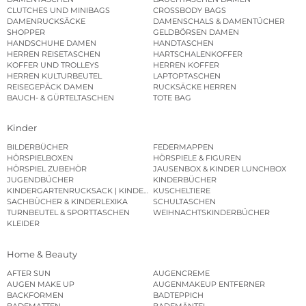
CLUTCHES UND MINIBAGS
CROSSBODY BAGS
DAMENRUCKSÄCKE
DAMENSCHALS & DAMENTÜCHER
SHOPPER
GELDBÖRSEN DAMEN
HANDSCHUHE DAMEN
HANDTASCHEN
HERREN REISETASCHEN
HARTSCHALENKOFFER
KOFFER UND TROLLEYS
HERREN KOFFER
HERREN KULTURBEUTEL
LAPTOPTASCHEN
REISEGEPÄCK DAMEN
RUCKSÄCKE HERREN
BAUCH- & GÜRTELTASCHEN
TOTE BAG
Kinder
BILDERBÜCHER
FEDERMAPPEN
HÖRSPIELBOXEN
HÖRSPIELE & FIGUREN
HÖRSPIEL ZUBEHÖR
JAUSENBOX & KINDER LUNCHBOX
JUGENDBÜCHER
KINDERBÜCHER
KINDERGARTENRUCKSACK | KINDERGARTENBEUTEL
KUSCHELTIERE
SACHBÜCHER & KINDERLEXIKA
SCHULTASCHEN
TURNBEUTEL & SPORTTASCHEN
WEIHNACHTSKINDERBÜCHER
KLEIDER
Home & Beauty
AFTER SUN
AUGENCREME
AUGEN MAKE UP
AUGENMAKEUP ENTFERNER
BACKFORMEN
BADTEPPICH
BADEMATTEN
BADEMÄNTEL