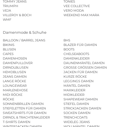
TOMMY JEANS
TONIES
TRIUMPH
VEE COLLECTIVE
VEJA
VERO MODA
VILLEROY & BOCH
WEEKEND MAX MARA
WMF
Damenmode & Schuhe
BALLOON / BARREL JEANS
BHS
BIKINIS
BLAZER FÜR DAMEN
BLUSEN
BOOTS
CAPES
CHELSEABOOTS
DAMENHOSEN
DAMENKLEIDER
DAMENPULLOVER
DAUNENMÄNTEL DAMEN
DIRNDLBLUSEN
GROSSE GRÖSSEN DAMEN
HEMDBLUSEN
JACKEN FÜR DAMEN
JEANS DAMEN
KURZE RÖCKE
LANGE RÖCKE
LEGGINGS DAMEN
LOUNGEWEAR
MÄNTEL DAMEN
MARLENEHOSE
MAXIKLEIDER
MIDI RÖCKE
MIDIKLEIDER
RÖCKE
SHAPEWEAR DAMEN
SONNENBRILLEN DAMEN
STIEFEL DAMEN
STIEFELETTEN FÜR DAMEN
STRICKJACKEN DAMEN
SWEATSHIRTS FÜR DAMEN
SOCKEN DAMEN
DIRNDL & TRACHTENKLEIDER
TRENCHCOATS
T-SHIRTS DAMEN
WIDELEG JEANS
WINTERJACKEN DAMEN
WOLLMÄNTEL DAMEN