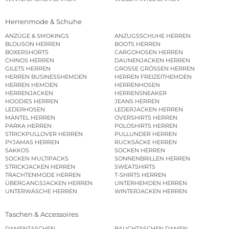
Herrenmode & Schuhe
ANZÜGE & SMOKINGS
ANZUGSSCHUHE HERREN
BLOUSON HERREN
BOOTS HERREN
BOXERSHORTS
CARGOHOSEN HERREN
CHINOS HERREN
DAUNENJACKEN HERREN
GILETS HERREN
GROSSE GRÖSSEN HERREN
HERREN BUSINESSHEMDEN
HERREN FREIZEITHEMDEN
HERREN HEMDEN
HERRENHOSEN
HERRENJACKEN
HERRENSNEAKER
HOODIES HERREN
JEANS HERREN
LEDERHOSEN
LEDERJACKEN HERREN
MÄNTEL HERREN
OVERSHIRTS HERREN
PARKA HERREN
POLOSHIRTS HERREN
STRICKPULLOVER HERREN
PULLUNDER HERREN
PYJAMAS HERREN
RUCKSÄCKE HERREN
SAKKOS
SOCKEN HERREN
SOCKEN MULTIPACKS
SONNENBRILLEN HERREN
STRICKJACKEN HERREN
SWEATSHIRTS
TRACHTENMODE HERREN
T-SHIRTS HERREN
ÜBERGANGSJACKEN HERREN
UNTERHEMDEN HERREN
UNTERWÄSCHE HERREN
WINTERJACKEN HERREN
Taschen & Accessoires
DAMENTASCHEN
BAUCHTASCHEN DAMEN