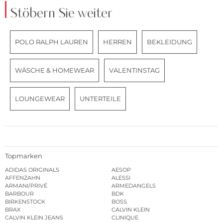
Stöbern Sie weiter
POLO RALPH LAUREN
HERREN
BEKLEIDUNG
WÄSCHE & HOMEWEAR
VALENTINSTAG
LOUNGEWEAR
UNTERTEILE
Topmarken
ADIDAS ORIGINALS
AESOP
AFFENZAHN
ALESSI
ARMANI/PRIVÉ
ARMEDANGELS
BARBOUR
BDK
BIRKENSTOCK
BOSS
BRAX
CALVIN KLEIN
CALVIN KLEIN JEANS
CLINIQUE