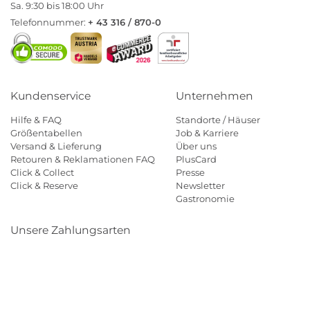
Sa. 9:30 bis 18:00 Uhr
Telefonnummer:
+ 43 316 / 870-0
Kundenservice
Unternehmen
Hilfe & FAQ
Standorte / Häuser
Größentabellen
Job & Karriere
Versand & Lieferung
Über uns
Retouren & Reklamationen FAQ
PlusCard
Click & Collect
Presse
Click & Reserve
Newsletter
Gastronomie
Unsere Zahlungsarten
Klarna
Paypal
Mastercard
Visa
Diners
Eps
Shop
Applepay
Amazon