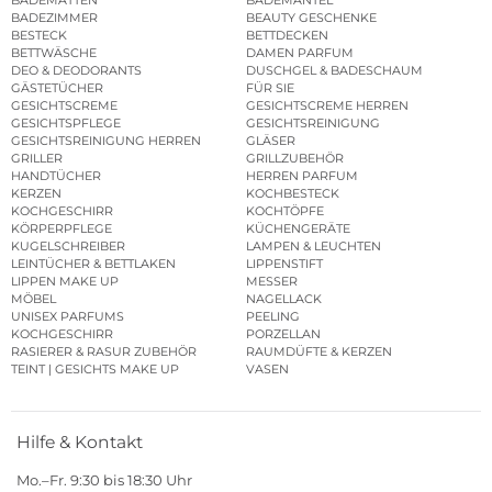
BADEZIMMER
BEAUTY GESCHENKE
BESTECK
BETTDECKEN
BETTWÄSCHE
DAMEN PARFUM
DEO & DEODORANTS
DUSCHGEL & BADESCHAUM
GÄSTETÜCHER
FÜR SIE
GESICHTSCREME
GESICHTSCREME HERREN
GESICHTSPFLEGE
GESICHTSREINIGUNG
GESICHTSREINIGUNG HERREN
GLÄSER
GRILLER
GRILLZUBEHÖR
HANDTÜCHER
HERREN PARFUM
KERZEN
KOCHBESTECK
KOCHGESCHIRR
KOCHTÖPFE
KÖRPERPFLEGE
KÜCHENGERÄTE
KUGELSCHREIBER
LAMPEN & LEUCHTEN
LEINTÜCHER & BETTLAKEN
LIPPENSTIFT
LIPPEN MAKE UP
MESSER
MÖBEL
NAGELLACK
UNISEX PARFUMS
PEELING
KOCHGESCHIRR
PORZELLAN
RASIERER & RASUR ZUBEHÖR
RAUMDÜFTE & KERZEN
TEINT | GESICHTS MAKE UP
VASEN
Hilfe & Kontakt
Mo.–Fr. 9:30 bis 18:30 Uhr