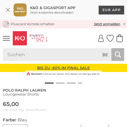
K&Ö & GIGASPORT APP
ZUR APP
Jetzt kostenlos downloaden
Pluscard Vorteile erhalten
KOSTENLOSER VERSAND* & RÜCKVERSAND
Jetzt anmelden
UNSERE APP
CLICK &
CLICK &
COLLECT
RESERVE
BIS ZU -50% IM FINAL SALE
Beliebt!
6 Personen sehen sich diesen Artikel gerade an
POLO RALPH LAUREN
Loungewear Shorts
65,00
inkl. Mwst zzgl.
Versandkosten
Farbe:
Blau