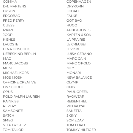
COMMA
COPENHAGEN
DR. MARTENS
DRYKORN
DYSON
ECOALF
ERGOBAG
FALKE
FRED PERRY
GOT BAG
GUESS
HUGO
IZIPIZI
JACK & JONES
JOOP!
KAPTEN & SON
KIEHL’S
LA PRAIRIE
LACOSTE
LE CREUSET
LENA HOSCHEK
LEVI’S®
LIEBESKIND BERLIN
LUISA CERANO
MAC
MARC CAIN
MARC JACOBS
MARC O’POLO
MCM
MEY
MICHAEL KORS
MONARI
MOS MOSH
NEW BALANCE
OFFICINE CREATIVE
OLYMP
ON SCHUHE
ONLY
OPUS
PAUL GREEN
POLO RALPH LAUREN
RAGWEAR
RAINKISS
REISENTHEL
REPLAY
RICHROYAL
SAMSONITE
SANETTA
SATCH
SKINY
SMEG
SOMEDAY
STEP BY STEP
TOM FORD
TOM TAILOR
TOMMY HILFIGER