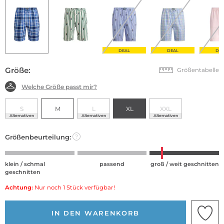
DEAL
DEAL
DE
Größe:
Größentabelle
Welche Größe passt mir?
S
M
L
XL
XXL
Alternativen
Alternativen
Alternativen
Größenbeurteilung:
?
klein / schmal
passend
groß / weit geschnitten
geschnitten
Achtung:
Nur noch 1 Stück verfügbar!
IN DEN WARENKORB