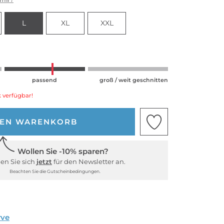
L
XL
XXL
passend
groß / weit geschnitten
 verfügbar!
DEN WARENKORB
Wollen Sie -10% sparen?
en Sie sich
jetzt
für den Newsletter an.
Beachten Sie die Gutscheinbedingungen.
rve