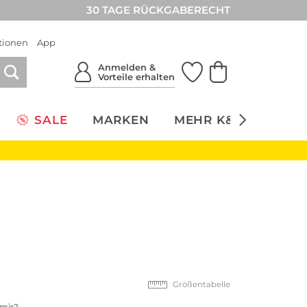
30 TAGE RÜCKGABERECHT
tionen
App
Anmelden &
Vorteile erhalten
SALE
MARKEN
MEHR K&Ö
NACH
Größentabelle
 mir?