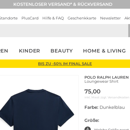
KOSTENLOSER VERSAND* & RÜCKVERSAND
Standorte
PlusCard
Hilfe & FAQ
Geschenkkarte
Newsletter
Ak
REN
KINDER
BEAUTY
HOME & LIVING
BIS ZU -50% IM FINAL SALE
POLO RALPH LAUREN
Loungewear Shirt
75,00
inkl. Mwst zzgl.
Versandkosten
Farbe:
Dunkelblau
Größe:
Welche Größe passt