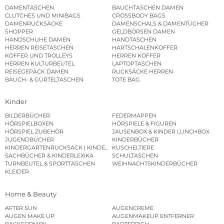
DAMENTASCHEN
BAUCHTASCHEN DAMEN
CLUTCHES UND MINIBAGS
CROSSBODY BAGS
DAMENRUCKSÄCKE
DAMENSCHALS & DAMENTÜCHER
SHOPPER
GELDBÖRSEN DAMEN
HANDSCHUHE DAMEN
HANDTASCHEN
HERREN REISETASCHEN
HARTSCHALENKOFFER
KOFFER UND TROLLEYS
HERREN KOFFER
HERREN KULTURBEUTEL
LAPTOPTASCHEN
REISEGEPÄCK DAMEN
RUCKSÄCKE HERREN
BAUCH- & GÜRTELTASCHEN
TOTE BAG
Kinder
BILDERBÜCHER
FEDERMAPPEN
HÖRSPIELBOXEN
HÖRSPIELE & FIGUREN
HÖRSPIEL ZUBEHÖR
JAUSENBOX & KINDER LUNCHBOX
JUGENDBÜCHER
KINDERBÜCHER
KINDERGARTENRUCKSACK | KINDERGARTENBEUTEL
KUSCHELTIERE
SACHBÜCHER & KINDERLEXIKA
SCHULTASCHEN
TURNBEUTEL & SPORTTASCHEN
WEIHNACHTSKINDERBÜCHER
KLEIDER
Home & Beauty
AFTER SUN
AUGENCREME
AUGEN MAKE UP
AUGENMAKEUP ENTFERNER
BACKFORMEN
BADTEPPICH