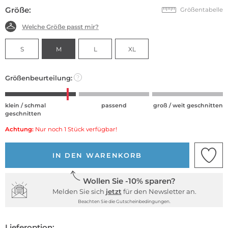
Größe:
Größentabelle
Welche Größe passt mir?
S
M
L
XL
Größenbeurteilung:
?
klein / schmal
passend
groß / weit geschnitten
geschnitten
Achtung:
Nur noch 1 Stück verfügbar!
IN DEN WARENKORB
Wollen Sie -10% sparen?
Melden Sie sich
jetzt
für den Newsletter an.
Beachten Sie die Gutscheinbedingungen.
Lieferoption: