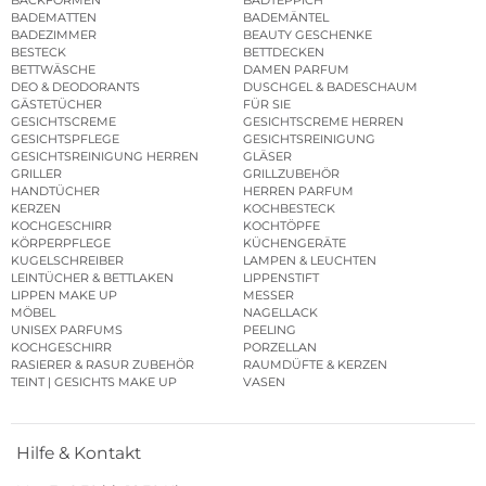
BADEMATTEN
BADEMÄNTEL
BADEZIMMER
BEAUTY GESCHENKE
BESTECK
BETTDECKEN
BETTWÄSCHE
DAMEN PARFUM
DEO & DEODORANTS
DUSCHGEL & BADESCHAUM
GÄSTETÜCHER
FÜR SIE
GESICHTSCREME
GESICHTSCREME HERREN
GESICHTSPFLEGE
GESICHTSREINIGUNG
GESICHTSREINIGUNG HERREN
GLÄSER
GRILLER
GRILLZUBEHÖR
HANDTÜCHER
HERREN PARFUM
KERZEN
KOCHBESTECK
KOCHGESCHIRR
KOCHTÖPFE
KÖRPERPFLEGE
KÜCHENGERÄTE
KUGELSCHREIBER
LAMPEN & LEUCHTEN
LEINTÜCHER & BETTLAKEN
LIPPENSTIFT
LIPPEN MAKE UP
MESSER
MÖBEL
NAGELLACK
UNISEX PARFUMS
PEELING
KOCHGESCHIRR
PORZELLAN
RASIERER & RASUR ZUBEHÖR
RAUMDÜFTE & KERZEN
TEINT | GESICHTS MAKE UP
VASEN
Hilfe & Kontakt