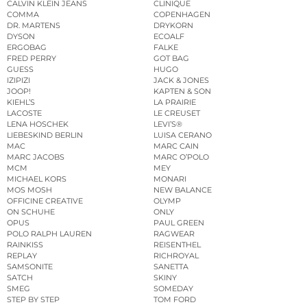
CALVIN KLEIN JEANS
CLINIQUE
COMMA
COPENHAGEN
DR. MARTENS
DRYKORN
DYSON
ECOALF
ERGOBAG
FALKE
FRED PERRY
GOT BAG
GUESS
HUGO
IZIPIZI
JACK & JONES
JOOP!
KAPTEN & SON
KIEHL’S
LA PRAIRIE
LACOSTE
LE CREUSET
LENA HOSCHEK
LEVI’S®
LIEBESKIND BERLIN
LUISA CERANO
MAC
MARC CAIN
MARC JACOBS
MARC O’POLO
MCM
MEY
MICHAEL KORS
MONARI
MOS MOSH
NEW BALANCE
OFFICINE CREATIVE
OLYMP
ON SCHUHE
ONLY
OPUS
PAUL GREEN
POLO RALPH LAUREN
RAGWEAR
RAINKISS
REISENTHEL
REPLAY
RICHROYAL
SAMSONITE
SANETTA
SATCH
SKINY
SMEG
SOMEDAY
STEP BY STEP
TOM FORD