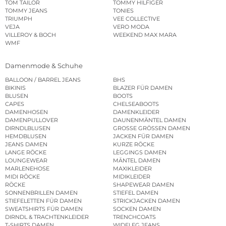
TOM TAILOR
TOMMY HILFIGER
TOMMY JEANS
TONIES
TRIUMPH
VEE COLLECTIVE
VEJA
VERO MODA
VILLEROY & BOCH
WEEKEND MAX MARA
WMF
Damenmode & Schuhe
BALLOON / BARREL JEANS
BHS
BIKINIS
BLAZER FÜR DAMEN
BLUSEN
BOOTS
CAPES
CHELSEABOOTS
DAMENHOSEN
DAMENKLEIDER
DAMENPULLOVER
DAUNENMÄNTEL DAMEN
DIRNDLBLUSEN
GROSSE GRÖSSEN DAMEN
HEMDBLUSEN
JACKEN FÜR DAMEN
JEANS DAMEN
KURZE RÖCKE
LANGE RÖCKE
LEGGINGS DAMEN
LOUNGEWEAR
MÄNTEL DAMEN
MARLENEHOSE
MAXIKLEIDER
MIDI RÖCKE
MIDIKLEIDER
RÖCKE
SHAPEWEAR DAMEN
SONNENBRILLEN DAMEN
STIEFEL DAMEN
STIEFELETTEN FÜR DAMEN
STRICKJACKEN DAMEN
SWEATSHIRTS FÜR DAMEN
SOCKEN DAMEN
DIRNDL & TRACHTENKLEIDER
TRENCHCOATS
T-SHIRTS DAMEN
WIDELEG JEANS