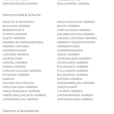
WINTERJACKEN DAMEN
WOLLMÄNTEL DAMEN
Herrenmode & Schuhe
ANZÜGE & SMOKINGS
ANZUGSSCHUHE HERREN
BLOUSON HERREN
BOOTS HERREN
BOXERSHORTS
CARGOHOSEN HERREN
CHINOS HERREN
DAUNENJACKEN HERREN
GILETS HERREN
GROSSE GRÖSSEN HERREN
HERREN BUSINESSHEMDEN
HERREN FREIZEITHEMDEN
HERREN HEMDEN
HERRENHOSEN
HERRENJACKEN
HERRENSNEAKER
HOODIES HERREN
JEANS HERREN
LEDERHOSEN
LEDERJACKEN HERREN
MÄNTEL HERREN
OVERSHIRTS HERREN
PARKA HERREN
POLOSHIRTS HERREN
STRICKPULLOVER HERREN
PULLUNDER HERREN
PYJAMAS HERREN
RUCKSÄCKE HERREN
SAKKOS
SOCKEN HERREN
SOCKEN MULTIPACKS
SONNENBRILLEN HERREN
STRICKJACKEN HERREN
SWEATSHIRTS
TRACHTENMODE HERREN
T-SHIRTS HERREN
ÜBERGANGSJACKEN HERREN
UNTERHEMDEN HERREN
UNTERWÄSCHE HERREN
WINTERJACKEN HERREN
Taschen & Accessoires