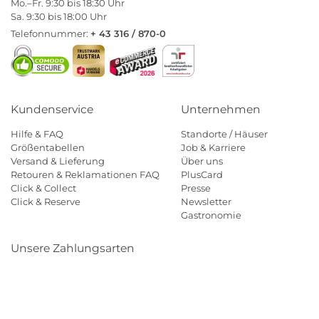
Mo.–Fr. 9:30 bis 18:30 Uhr
Sa. 9:30 bis 18:00 Uhr
Telefonnummer:
+ 43 316 / 870-0
Kundenservice
Unternehmen
Hilfe & FAQ
Standorte / Häuser
Größentabellen
Job & Karriere
Versand & Lieferung
Über uns
Retouren & Reklamationen FAQ
PlusCard
Click & Collect
Presse
Click & Reserve
Newsletter
Gastronomie
Unsere Zahlungsarten
Klarna
Paypal
Mastercard
Visa
Diners
Eps
Shop
Applepay
Amazon