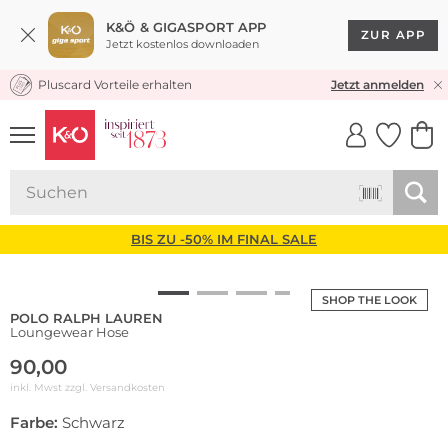
K&Ö & GIGASPORT APP
ZUR APP
Jetzt kostenlos downloaden
Pluscard Vorteile erhalten
KOSTENLOSER VERSAND* & RÜCKVERSAND
Jetzt anmelden
UNSERE APP
CLICK &
CLICK &
COLLECT
RESERVE
BIS ZU -50% IM FINAL SALE
SHOP THE LOOK
POLO RALPH LAUREN
Loungewear Hose
90,00
inkl. Mwst zzgl.
Versandkosten
Farbe:
Schwarz