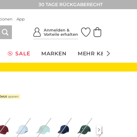
30 TAGE RÜCKGABERECHT
tionen
App
Anmelden &
Vorteile erhalten
SALE
MARKEN
MEHR K&Ö
NACH
Jetzt
sparen