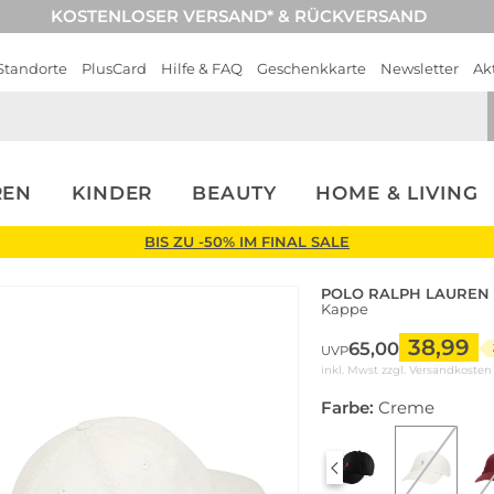
KOSTENLOSER VERSAND* & RÜCKVERSAND
Standorte
PlusCard
Hilfe & FAQ
Geschenkkarte
Newsletter
Ak
REN
KINDER
BEAUTY
HOME & LIVING
BIS ZU -50% IM FINAL SALE
POLO RALPH LAUREN
Kappe
38,99
65,00
UVP
inkl. Mwst zzgl.
Versandkosten
Farbe:
Creme