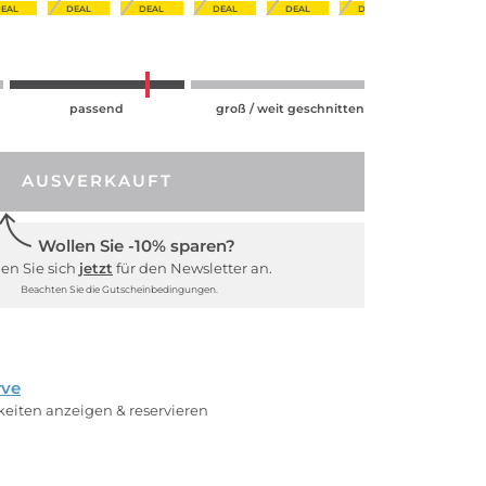
DEAL
DEAL
DEAL
DEAL
DEAL
DEAL
passend
groß / weit geschnitten
AUSVERKAUFT
Wollen Sie -10% sparen?
en Sie sich
jetzt
für den Newsletter an.
Beachten Sie die Gutscheinbedingungen.
rve
rkeiten anzeigen & reservieren