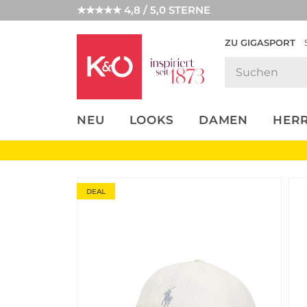
★★★★★ 4,8 / 5,0 STERNE
ZU GIGASPORT
FASHION-
UNSERE APP
CLICK &
CLICK &
TRENDS
COLLECT
RESERVE
NEU
LOOKS
DAMEN
HER
DEAL