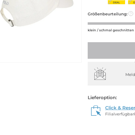
DEAL
Größenbeurteilung:
?
klein / schmal geschnitten
Meld
Lieferoption:
Click & Rese
Filialverfügba