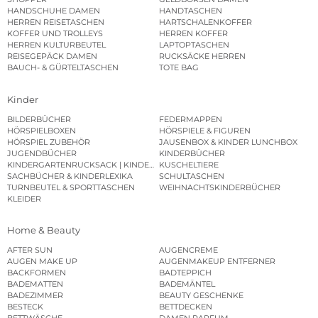
HANDSCHUHE DAMEN
HANDTASCHEN
HERREN REISETASCHEN
HARTSCHALENKOFFER
KOFFER UND TROLLEYS
HERREN KOFFER
HERREN KULTURBEUTEL
LAPTOPTASCHEN
REISEGEPÄCK DAMEN
RUCKSÄCKE HERREN
BAUCH- & GÜRTELTASCHEN
TOTE BAG
Kinder
BILDERBÜCHER
FEDERMAPPEN
HÖRSPIELBOXEN
HÖRSPIELE & FIGUREN
HÖRSPIEL ZUBEHÖR
JAUSENBOX & KINDER LUNCHBOX
JUGENDBÜCHER
KINDERBÜCHER
KINDERGARTENRUCKSACK | KINDERGARTENBEUTEL
KUSCHELTIERE
SACHBÜCHER & KINDERLEXIKA
SCHULTASCHEN
TURNBEUTEL & SPORTTASCHEN
WEIHNACHTSKINDERBÜCHER
KLEIDER
Home & Beauty
AFTER SUN
AUGENCREME
AUGEN MAKE UP
AUGENMAKEUP ENTFERNER
BACKFORMEN
BADTEPPICH
BADEMATTEN
BADEMÄNTEL
BADEZIMMER
BEAUTY GESCHENKE
BESTECK
BETTDECKEN