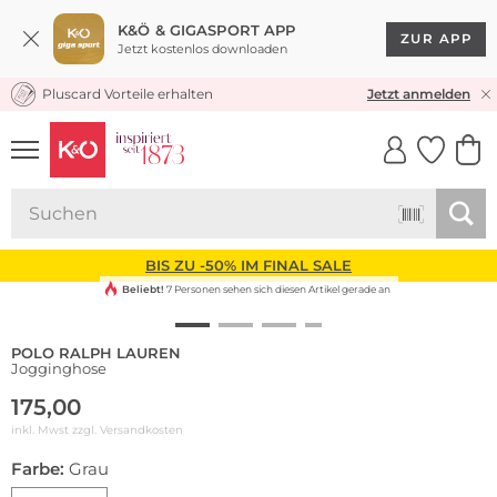
K&Ö & GIGASPORT APP
ZUR APP
Jetzt kostenlos downloaden
Pluscard Vorteile erhalten
KOSTENLOSER VERSAND* & RÜCKVERSAND
Jetzt anmelden
UNSERE APP
CLICK &
CLICK &
COLLECT
RESERVE
BIS ZU -50% IM FINAL SALE
Beliebt!
7 Personen sehen sich diesen Artikel gerade an
POLO RALPH LAUREN
Jogginghose
175,00
inkl. Mwst zzgl.
Versandkosten
Farbe:
Grau