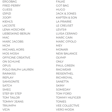
ERGOBAG
FALKE
FRED PERRY
GOT BAG
GUESS
HUGO
IZIPIZI
JACK & JONES
JOOP!
KAPTEN & SON
KIEHL’S
LA PRAIRIE
LACOSTE
LE CREUSET
LENA HOSCHEK
LEVI’S®
LIEBESKIND BERLIN
LUISA CERANO
MAC
MARC CAIN
MARC JACOBS
MARC O’POLO
MCM
MEY
MICHAEL KORS
MONARI
MOS MOSH
NEW BALANCE
OFFICINE CREATIVE
OLYMP
ON SCHUHE
ONLY
OPUS
PAUL GREEN
POLO RALPH LAUREN
RAGWEAR
RAINKISS
REISENTHEL
REPLAY
RICHROYAL
SAMSONITE
SANETTA
SATCH
SKINY
SMEG
SOMEDAY
STEP BY STEP
TOM FORD
TOM TAILOR
TOMMY HILFIGER
TOMMY JEANS
TONIES
TRIUMPH
VEE COLLECTIVE
VEJA
VERO MODA