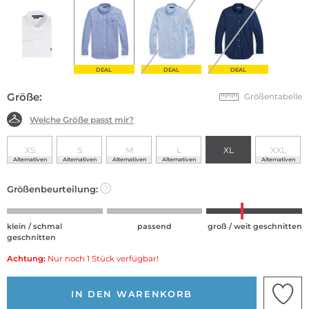
DEAL
DEAL
DEAL
Größe:
Größentabelle
Welche Größe passt mir?
XS
S
M
L
XL
XXL
Alternativen
Alternativen
Alternativen
Alternativen
Alternativen
Größenbeurteilung:
?
klein / schmal
passend
groß / weit geschnitten
geschnitten
Achtung:
Nur noch 1 Stück verfügbar!
IN DEN WARENKORB