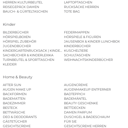
HERREN KULTURBEUTEL
LAPTOPTASCHEN
REISEGEPÄCK DAMEN
RUCKSÄCKE HERREN
BAUCH- & GÜRTELTASCHEN
TOTE BAG
Kinder
BILDERBÜCHER
FEDERMAPPEN
HÖRSPIELBOXEN
HÖRSPIELE & FIGUREN
HÖRSPIEL ZUBEHÖR
JAUSENBOX & KINDER LUNCHBOX
JUGENDBÜCHER
KINDERBÜCHER
KINDERGARTENRUCKSACK | KINDERGARTENBEUTEL
KUSCHELTIERE
SACHBÜCHER & KINDERLEXIKA
SCHULTASCHEN
TURNBEUTEL & SPORTTASCHEN
WEIHNACHTSKINDERBÜCHER
KLEIDER
Home & Beauty
AFTER SUN
AUGENCREME
AUGEN MAKE UP
AUGENMAKEUP ENTFERNER
BACKFORMEN
BADTEPPICH
BADEMATTEN
BADEMÄNTEL
BADEZIMMER
BEAUTY GESCHENKE
BESTECK
BETTDECKEN
BETTWÄSCHE
DAMEN PARFUM
DEO & DEODORANTS
DUSCHGEL & BADESCHAUM
GÄSTETÜCHER
FÜR SIE
GESICHTSCREME
GESICHTSCREME HERREN