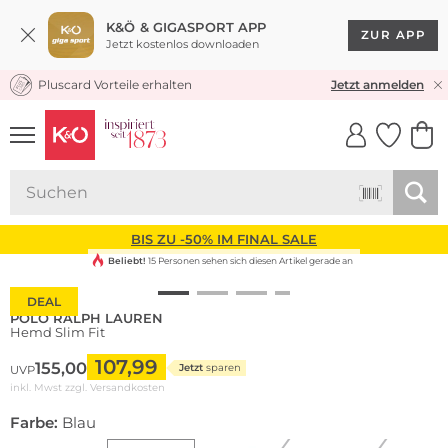
K&Ö & GIGASPORT APP
ZUR APP
Jetzt kostenlos downloaden
Pluscard Vorteile erhalten
KOSTENLOSER VERSAND* & RÜCKVERSAND
Jetzt anmelden
UNSERE APP
CLICK &
CLICK &
COLLECT
RESERVE
BIS ZU -50% IM FINAL SALE
Beliebt!
15 Personen sehen sich diesen Artikel gerade an
DEAL
POLO RALPH LAUREN
Hemd Slim Fit
107,99
155,00
Jetzt
sparen
UVP
inkl. Mwst zzgl.
Versandkosten
Farbe:
Blau