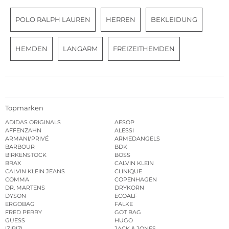
POLO RALPH LAUREN
HERREN
BEKLEIDUNG
HEMDEN
LANGARM
FREIZEITHEMDEN
Topmarken
ADIDAS ORIGINALS
AESOP
AFFENZAHN
ALESSI
ARMANI/PRIVÉ
ARMEDANGELS
BARBOUR
BDK
BIRKENSTOCK
BOSS
BRAX
CALVIN KLEIN
CALVIN KLEIN JEANS
CLINIQUE
COMMA
COPENHAGEN
DR. MARTENS
DRYKORN
DYSON
ECOALF
ERGOBAG
FALKE
FRED PERRY
GOT BAG
GUESS
HUGO
IZIPIZI
JACK & JONES