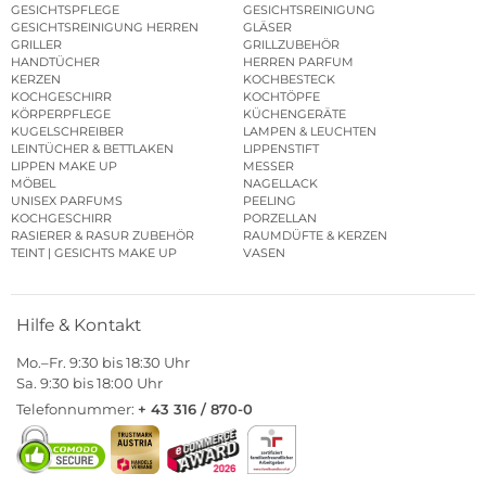
GESICHTSPFLEGE
GESICHTSREINIGUNG
GESICHTSREINIGUNG HERREN
GLÄSER
GRILLER
GRILLZUBEHÖR
HANDTÜCHER
HERREN PARFUM
KERZEN
KOCHBESTECK
KOCHGESCHIRR
KOCHTÖPFE
KÖRPERPFLEGE
KÜCHENGERÄTE
KUGELSCHREIBER
LAMPEN & LEUCHTEN
LEINTÜCHER & BETTLAKEN
LIPPENSTIFT
LIPPEN MAKE UP
MESSER
MÖBEL
NAGELLACK
UNISEX PARFUMS
PEELING
KOCHGESCHIRR
PORZELLAN
RASIERER & RASUR ZUBEHÖR
RAUMDÜFTE & KERZEN
TEINT | GESICHTS MAKE UP
VASEN
Hilfe & Kontakt
Mo.–Fr. 9:30 bis 18:30 Uhr
Sa. 9:30 bis 18:00 Uhr
Telefonnummer:
+ 43 316 / 870-0