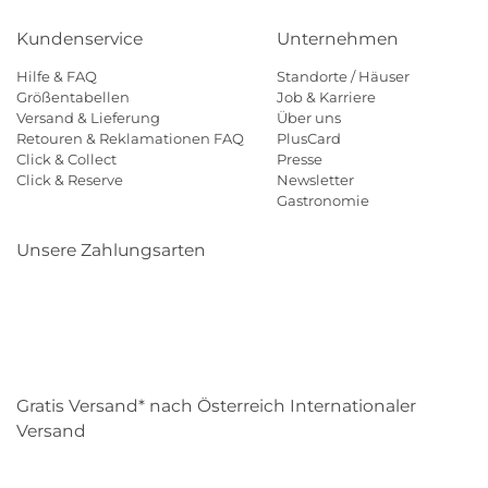
Kundenservice
Unternehmen
Hilfe & FAQ
Standorte / Häuser
Größentabellen
Job & Karriere
Versand & Lieferung
Über uns
Retouren & Reklamationen FAQ
PlusCard
Click & Collect
Presse
Click & Reserve
Newsletter
Gastronomie
Unsere Zahlungsarten
Klarna
Paypal
Mastercard
Visa
Diners
Eps
Shop
Applepay
Amazon
Gratis Versand* nach Österreich Internationaler
Versand