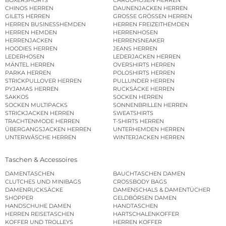
CHINOS HERREN
DAUNENJACKEN HERREN
GILETS HERREN
GROSSE GRÖSSEN HERREN
HERREN BUSINESSHEMDEN
HERREN FREIZEITHEMDEN
HERREN HEMDEN
HERRENHOSEN
HERRENJACKEN
HERRENSNEAKER
HOODIES HERREN
JEANS HERREN
LEDERHOSEN
LEDERJACKEN HERREN
MÄNTEL HERREN
OVERSHIRTS HERREN
PARKA HERREN
POLOSHIRTS HERREN
STRICKPULLOVER HERREN
PULLUNDER HERREN
PYJAMAS HERREN
RUCKSÄCKE HERREN
SAKKOS
SOCKEN HERREN
SOCKEN MULTIPACKS
SONNENBRILLEN HERREN
STRICKJACKEN HERREN
SWEATSHIRTS
TRACHTENMODE HERREN
T-SHIRTS HERREN
ÜBERGANGSJACKEN HERREN
UNTERHEMDEN HERREN
UNTERWÄSCHE HERREN
WINTERJACKEN HERREN
Taschen & Accessoires
DAMENTASCHEN
BAUCHTASCHEN DAMEN
CLUTCHES UND MINIBAGS
CROSSBODY BAGS
DAMENRUCKSÄCKE
DAMENSCHALS & DAMENTÜCHER
SHOPPER
GELDBÖRSEN DAMEN
HANDSCHUHE DAMEN
HANDTASCHEN
HERREN REISETASCHEN
HARTSCHALENKOFFER
KOFFER UND TROLLEYS
HERREN KOFFER