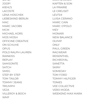
JOOP!
KAPTEN & SON
KIEHL’S
LA PRAIRIE
LACOSTE
LE CREUSET
LENA HOSCHEK
LEVI’S®
LIEBESKIND BERLIN
LUISA CERANO
MAC
MARC CAIN
MARC JACOBS
MARC O’POLO
MCM
MEY
MICHAEL KORS
MONARI
MOS MOSH
NEW BALANCE
OFFICINE CREATIVE
OLYMP
ON SCHUHE
ONLY
OPUS
PAUL GREEN
POLO RALPH LAUREN
RAGWEAR
RAINKISS
REISENTHEL
REPLAY
RICHROYAL
SAMSONITE
SANETTA
SATCH
SKINY
SMEG
SOMEDAY
STEP BY STEP
TOM FORD
TOM TAILOR
TOMMY HILFIGER
TOMMY JEANS
TONIES
TRIUMPH
VEE COLLECTIVE
VEJA
VERO MODA
VILLEROY & BOCH
WEEKEND MAX MARA
WMF