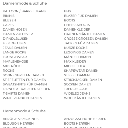
Damenmode & Schuhe
BALLOON / BARREL JEANS
BHS
BIKINIS
BLAZER FÜR DAMEN
BLUSEN
BOOTS
CAPES
CHELSEABOOTS
DAMENHOSEN
DAMENKLEIDER
DAMENPULLOVER
DAUNENMÄNTEL DAMEN
DIRNDLBLUSEN
GROSSE GRÖSSEN DAMEN
HEMDBLUSEN
JACKEN FÜR DAMEN
JEANS DAMEN
KURZE RÖCKE
LANGE RÖCKE
LEGGINGS DAMEN
LOUNGEWEAR
MÄNTEL DAMEN
MARLENEHOSE
MAXIKLEIDER
MIDI RÖCKE
MIDIKLEIDER
RÖCKE
SHAPEWEAR DAMEN
SONNENBRILLEN DAMEN
STIEFEL DAMEN
STIEFELETTEN FÜR DAMEN
STRICKJACKEN DAMEN
SWEATSHIRTS FÜR DAMEN
SOCKEN DAMEN
DIRNDL & TRACHTENKLEIDER
TRENCHCOATS
T-SHIRTS DAMEN
WIDELEG JEANS
WINTERJACKEN DAMEN
WOLLMÄNTEL DAMEN
Herrenmode & Schuhe
ANZÜGE & SMOKINGS
ANZUGSSCHUHE HERREN
BLOUSON HERREN
BOOTS HERREN
BOXERSHORTS
CARGOHOSEN HERREN