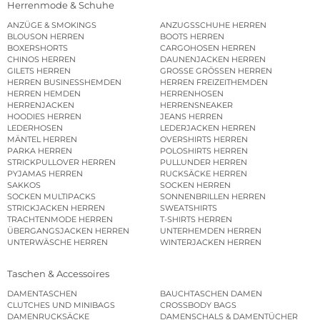
Herrenmode & Schuhe
ANZÜGE & SMOKINGS
ANZUGSSCHUHE HERREN
BLOUSON HERREN
BOOTS HERREN
BOXERSHORTS
CARGOHOSEN HERREN
CHINOS HERREN
DAUNENJACKEN HERREN
GILETS HERREN
GROSSE GRÖSSEN HERREN
HERREN BUSINESSHEMDEN
HERREN FREIZEITHEMDEN
HERREN HEMDEN
HERRENHOSEN
HERRENJACKEN
HERRENSNEAKER
HOODIES HERREN
JEANS HERREN
LEDERHOSEN
LEDERJACKEN HERREN
MÄNTEL HERREN
OVERSHIRTS HERREN
PARKA HERREN
POLOSHIRTS HERREN
STRICKPULLOVER HERREN
PULLUNDER HERREN
PYJAMAS HERREN
RUCKSÄCKE HERREN
SAKKOS
SOCKEN HERREN
SOCKEN MULTIPACKS
SONNENBRILLEN HERREN
STRICKJACKEN HERREN
SWEATSHIRTS
TRACHTENMODE HERREN
T-SHIRTS HERREN
ÜBERGANGSJACKEN HERREN
UNTERHEMDEN HERREN
UNTERWÄSCHE HERREN
WINTERJACKEN HERREN
Taschen & Accessoires
DAMENTASCHEN
BAUCHTASCHEN DAMEN
CLUTCHES UND MINIBAGS
CROSSBODY BAGS
DAMENRUCKSÄCKE
DAMENSCHALS & DAMENTÜCHER