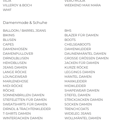
VEJA
VERO MODA
VILLEROY & BOCH
WEEKEND MAX MARA
WMF
Damenmode & Schuhe
BALLOON / BARREL JEANS
BHS
BIKINIS
BLAZER FÜR DAMEN
BLUSEN
BOOTS
CAPES
CHELSEABOOTS
DAMENHOSEN
DAMENKLEIDER
DAMENPULLOVER
DAUNENMÄNTEL DAMEN
DIRNDLBLUSEN
GROSSE GRÖSSEN DAMEN
HEMDBLUSEN
JACKEN FÜR DAMEN
JEANS DAMEN
KURZE RÖCKE
LANGE RÖCKE
LEGGINGS DAMEN
LOUNGEWEAR
MÄNTEL DAMEN
MARLENEHOSE
MAXIKLEIDER
MIDI RÖCKE
MIDIKLEIDER
RÖCKE
SHAPEWEAR DAMEN
SONNENBRILLEN DAMEN
STIEFEL DAMEN
STIEFELETTEN FÜR DAMEN
STRICKJACKEN DAMEN
SWEATSHIRTS FÜR DAMEN
SOCKEN DAMEN
DIRNDL & TRACHTENKLEIDER
TRENCHCOATS
T-SHIRTS DAMEN
WIDELEG JEANS
WINTERJACKEN DAMEN
WOLLMÄNTEL DAMEN