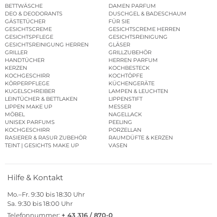
BETTWÄSCHE
DAMEN PARFUM
DEO & DEODORANTS
DUSCHGEL & BADESCHAUM
GÄSTETÜCHER
FÜR SIE
GESICHTSCREME
GESICHTSCREME HERREN
GESICHTSPFLEGE
GESICHTSREINIGUNG
GESICHTSREINIGUNG HERREN
GLÄSER
GRILLER
GRILLZUBEHÖR
HANDTÜCHER
HERREN PARFUM
KERZEN
KOCHBESTECK
KOCHGESCHIRR
KOCHTÖPFE
KÖRPERPFLEGE
KÜCHENGERÄTE
KUGELSCHREIBER
LAMPEN & LEUCHTEN
LEINTÜCHER & BETTLAKEN
LIPPENSTIFT
LIPPEN MAKE UP
MESSER
MÖBEL
NAGELLACK
UNISEX PARFUMS
PEELING
KOCHGESCHIRR
PORZELLAN
RASIERER & RASUR ZUBEHÖR
RAUMDÜFTE & KERZEN
TEINT | GESICHTS MAKE UP
VASEN
Hilfe & Kontakt
Mo.–Fr. 9:30 bis 18:30 Uhr
Sa. 9:30 bis 18:00 Uhr
Telefonnummer:
+ 43 316 / 870-0