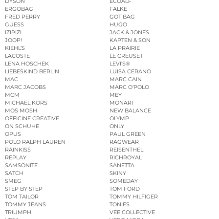
DYSON
ECOALF
ERGOBAG
FALKE
FRED PERRY
GOT BAG
GUESS
HUGO
IZIPIZI
JACK & JONES
JOOP!
KAPTEN & SON
KIEHL’S
LA PRAIRIE
LACOSTE
LE CREUSET
LENA HOSCHEK
LEVI’S®
LIEBESKIND BERLIN
LUISA CERANO
MAC
MARC CAIN
MARC JACOBS
MARC O’POLO
MCM
MEY
MICHAEL KORS
MONARI
MOS MOSH
NEW BALANCE
OFFICINE CREATIVE
OLYMP
ON SCHUHE
ONLY
OPUS
PAUL GREEN
POLO RALPH LAUREN
RAGWEAR
RAINKISS
REISENTHEL
REPLAY
RICHROYAL
SAMSONITE
SANETTA
SATCH
SKINY
SMEG
SOMEDAY
STEP BY STEP
TOM FORD
TOM TAILOR
TOMMY HILFIGER
TOMMY JEANS
TONIES
TRIUMPH
VEE COLLECTIVE