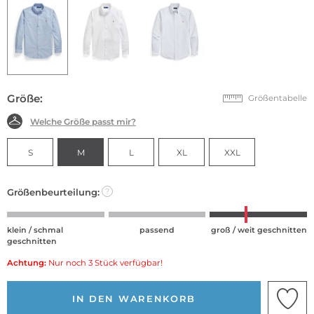
Größe:
Größentabelle
Welche Größe passt mir?
S
M
L
XL
XXL
Größenbeurteilung:
?
klein / schmal
passend
groß / weit geschnitten
geschnitten
Achtung:
Nur noch 3 Stück verfügbar!
IN DEN WARENKORB