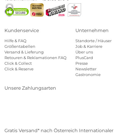
Kundenservice
Unternehmen
Hilfe & FAQ
Standorte / Häuser
Größentabellen
Job & Karriere
Versand & Lieferung
Über uns
Retouren & Reklamationen FAQ
PlusCard
Click & Collect
Presse
Click & Reserve
Newsletter
Gastronomie
Unsere Zahlungsarten
Klarna
Paypal
Mastercard
Visa
Diners
Eps
Shop
Applepay
Amazon
Gratis Versand* nach Österreich Internationaler