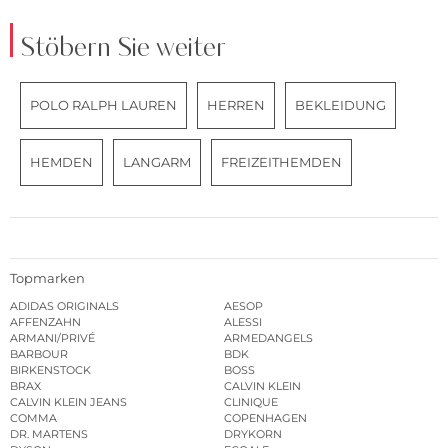
Stöbern Sie weiter
POLO RALPH LAUREN
HERREN
BEKLEIDUNG
HEMDEN
LANGARM
FREIZEITHEMDEN
Topmarken
ADIDAS ORIGINALS
AESOP
AFFENZAHN
ALESSI
ARMANI/PRIVÉ
ARMEDANGELS
BARBOUR
BDK
BIRKENSTOCK
BOSS
BRAX
CALVIN KLEIN
CALVIN KLEIN JEANS
CLINIQUE
COMMA
COPENHAGEN
DR. MARTENS
DRYKORN