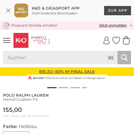
K&Ö & GIGASPORT APP
ZUR APP
Jetzt kostenlos downloaden
Pluscard Vorteile erhalten
KOSTENLOSER VERSAND* & RÜCKVERSAND
Jetzt anmelden
UNSERE APP
CLICK &
CLICK &
COLLECT
RESERVE
BIS ZU -50% IM FINAL SALE
Beliebt!
9 Personen sehen sich diesen Artikel gerade an
POLO RALPH LAUREN
Hemd Custom Fit
155,00
inkl. Mwst zzgl.
Versandkosten
Farbe:
Hellblau