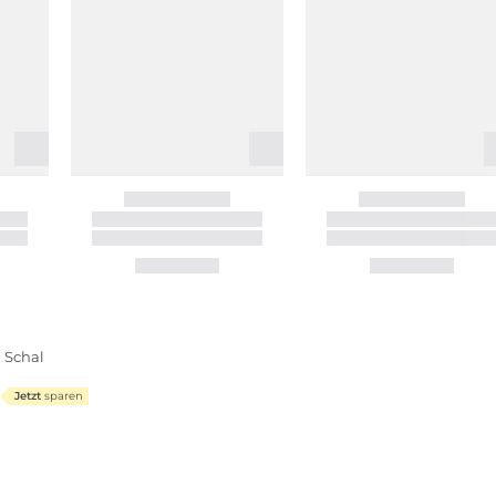
 Schal
Jetzt
sparen