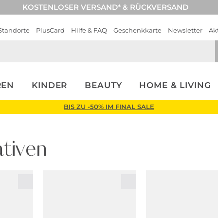
KOSTENLOSER VERSAND* & RÜCKVERSAND
Standorte
PlusCard
Hilfe & FAQ
Geschenkkarte
Newsletter
Ak
REN
KINDER
BEAUTY
HOME & LIVING
BIS ZU -50% IM FINAL SALE
tiven