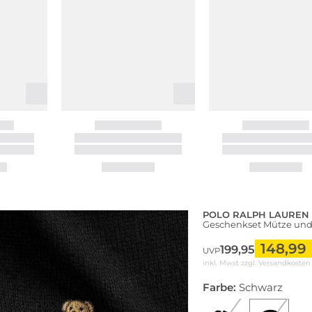
POLO RALPH LAUREN
Geschenkset Mütze und
148,99
199,95
UVP
inkl. Mwst zzgl.
Versandkosten
Farbe:
Schwarz