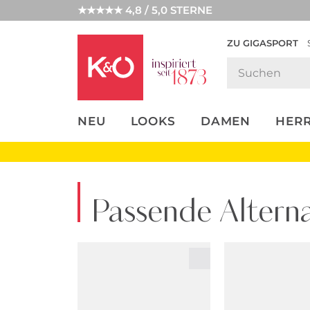
★★★★★ 4,8 / 5,0 STERNE
ZU GIGASPORT
FASHION-
UNSERE APP
CLICK &
CLICK &
TRENDS
COLLECT
RESERVE
NEU
LOOKS
DAMEN
HER
Passende Alterna