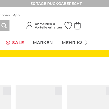
30 TAGE RÜCKGABERECHT
tionen
App
Anmelden &
Vorteile erhalten
SALE
MARKEN
MEHR K&Ö
NACH