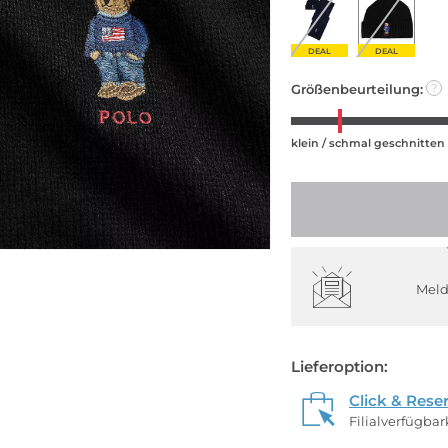
DEAL
DEAL
Größenbeurteilung:
?
klein / schmal geschnitten
Meld
Lieferoption:
Click & Rese
Filialverfügba