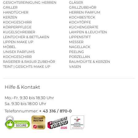
GESICHTSREINIGUNG HERREN
GLÄSER
GRILLER
GRILLZUBEHÖR
HANDTÜCHER
HERREN PARFUM
KERZEN
KOCHBESTECK
KOCHGESCHIRR
KOCHTÖPFE
KÖRPERPFLEGE
KÜCHENGERÄTE
KUGELSCHREIBER
LAMPEN & LEUCHTEN
LEINTÜCHER & BETTLAKEN
LIPPENSTIFT
LIPPEN MAKE UP
MESSER
MÖBEL
NAGELLACK
UNISEX PARFUMS
PEELING
KOCHGESCHIRR
PORZELLAN
RASIERER & RASUR ZUBEHÖR
RAUMDÜFTE & KERZEN
TEINT | GESICHTS MAKE UP
VASEN
Hilfe & Kontakt
Mo.–Fr. 9:30 bis 18:30 Uhr
Sa. 9:30 bis 18:00 Uhr
Telefonnummer:
+ 43 316 / 870-0