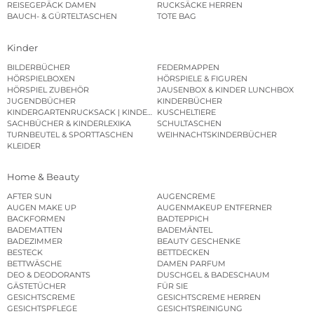
REISEGEPÄCK DAMEN
RUCKSÄCKE HERREN
BAUCH- & GÜRTELTASCHEN
TOTE BAG
Kinder
BILDERBÜCHER
FEDERMAPPEN
HÖRSPIELBOXEN
HÖRSPIELE & FIGUREN
HÖRSPIEL ZUBEHÖR
JAUSENBOX & KINDER LUNCHBOX
JUGENDBÜCHER
KINDERBÜCHER
KINDERGARTENRUCKSACK | KINDERGARTENBEUTEL
KUSCHELTIERE
SACHBÜCHER & KINDERLEXIKA
SCHULTASCHEN
TURNBEUTEL & SPORTTASCHEN
WEIHNACHTSKINDERBÜCHER
KLEIDER
Home & Beauty
AFTER SUN
AUGENCREME
AUGEN MAKE UP
AUGENMAKEUP ENTFERNER
BACKFORMEN
BADTEPPICH
BADEMATTEN
BADEMÄNTEL
BADEZIMMER
BEAUTY GESCHENKE
BESTECK
BETTDECKEN
BETTWÄSCHE
DAMEN PARFUM
DEO & DEODORANTS
DUSCHGEL & BADESCHAUM
GÄSTETÜCHER
FÜR SIE
GESICHTSCREME
GESICHTSCREME HERREN
GESICHTSPFLEGE
GESICHTSREINIGUNG