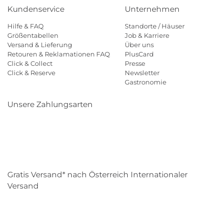
Kundenservice
Unternehmen
Hilfe & FAQ
Standorte / Häuser
Größentabellen
Job & Karriere
Versand & Lieferung
Über uns
Retouren & Reklamationen FAQ
PlusCard
Click & Collect
Presse
Click & Reserve
Newsletter
Gastronomie
Unsere Zahlungsarten
Klarna
Paypal
Mastercard
Visa
Diners
Eps
Shop
Applepay
Amazon
Gratis Versand* nach Österreich Internationaler
Versand