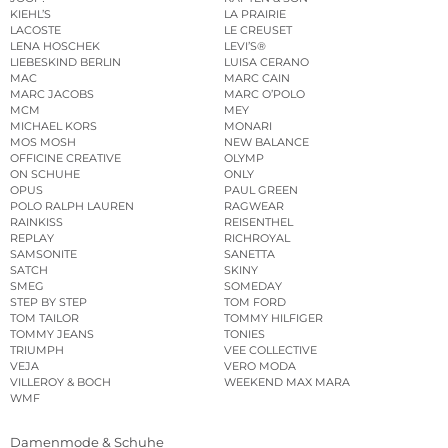
KIEHL’S
LA PRAIRIE
LACOSTE
LE CREUSET
LENA HOSCHEK
LEVI’S®
LIEBESKIND BERLIN
LUISA CERANO
MAC
MARC CAIN
MARC JACOBS
MARC O’POLO
MCM
MEY
MICHAEL KORS
MONARI
MOS MOSH
NEW BALANCE
OFFICINE CREATIVE
OLYMP
ON SCHUHE
ONLY
OPUS
PAUL GREEN
POLO RALPH LAUREN
RAGWEAR
RAINKISS
REISENTHEL
REPLAY
RICHROYAL
SAMSONITE
SANETTA
SATCH
SKINY
SMEG
SOMEDAY
STEP BY STEP
TOM FORD
TOM TAILOR
TOMMY HILFIGER
TOMMY JEANS
TONIES
TRIUMPH
VEE COLLECTIVE
VEJA
VERO MODA
VILLEROY & BOCH
WEEKEND MAX MARA
WMF
Damenmode & Schuhe