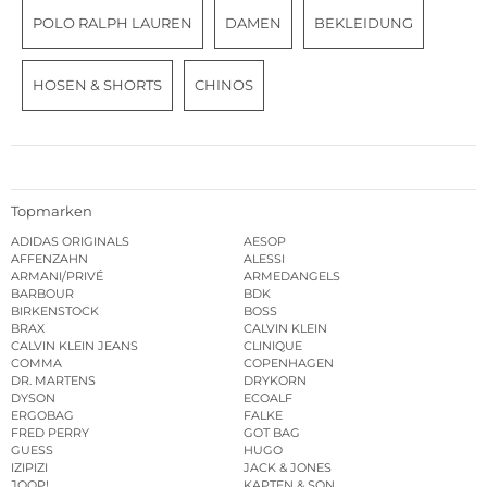
POLO RALPH LAUREN
DAMEN
BEKLEIDUNG
HOSEN & SHORTS
CHINOS
Topmarken
ADIDAS ORIGINALS
AESOP
AFFENZAHN
ALESSI
ARMANI/PRIVÉ
ARMEDANGELS
BARBOUR
BDK
BIRKENSTOCK
BOSS
BRAX
CALVIN KLEIN
CALVIN KLEIN JEANS
CLINIQUE
COMMA
COPENHAGEN
DR. MARTENS
DRYKORN
DYSON
ECOALF
ERGOBAG
FALKE
FRED PERRY
GOT BAG
GUESS
HUGO
IZIPIZI
JACK & JONES
JOOP!
KAPTEN & SON