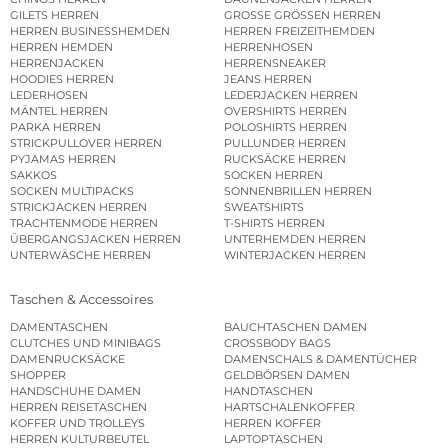
GILETS HERREN
GROSSE GRÖSSEN HERREN
HERREN BUSINESSHEMDEN
HERREN FREIZEITHEMDEN
HERREN HEMDEN
HERRENHOSEN
HERRENJACKEN
HERRENSNEAKER
HOODIES HERREN
JEANS HERREN
LEDERHOSEN
LEDERJACKEN HERREN
MÄNTEL HERREN
OVERSHIRTS HERREN
PARKA HERREN
POLOSHIRTS HERREN
STRICKPULLOVER HERREN
PULLUNDER HERREN
PYJAMAS HERREN
RUCKSÄCKE HERREN
SAKKOS
SOCKEN HERREN
SOCKEN MULTIPACKS
SONNENBRILLEN HERREN
STRICKJACKEN HERREN
SWEATSHIRTS
TRACHTENMODE HERREN
T-SHIRTS HERREN
ÜBERGANGSJACKEN HERREN
UNTERHEMDEN HERREN
UNTERWÄSCHE HERREN
WINTERJACKEN HERREN
Taschen & Accessoires
DAMENTASCHEN
BAUCHTASCHEN DAMEN
CLUTCHES UND MINIBAGS
CROSSBODY BAGS
DAMENRUCKSÄCKE
DAMENSCHALS & DAMENTÜCHER
SHOPPER
GELDBÖRSEN DAMEN
HANDSCHUHE DAMEN
HANDTASCHEN
HERREN REISETASCHEN
HARTSCHALENKOFFER
KOFFER UND TROLLEYS
HERREN KOFFER
HERREN KULTURBEUTEL
LAPTOPTASCHEN