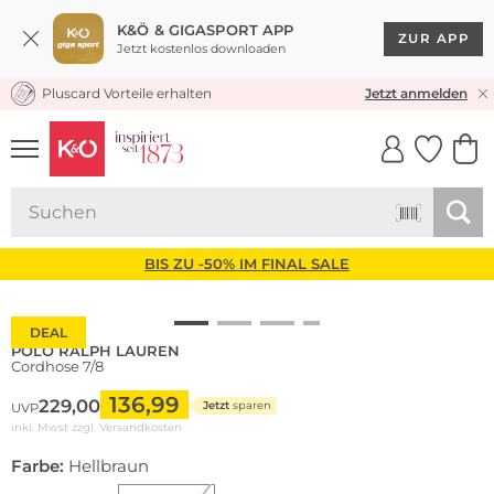
K&Ö & GIGASPORT APP
ZUR APP
Jetzt kostenlos downloaden
Pluscard Vorteile erhalten
KOSTENLOSER VERSAND* & RÜCKVERSAND
Jetzt anmelden
UNSERE APP
CLICK &
CLICK &
COLLECT
RESERVE
BIS ZU -50% IM FINAL SALE
DEAL
POLO RALPH LAUREN
Cordhose 7/8
136,99
229,00
Jetzt
sparen
UVP
inkl. Mwst zzgl.
Versandkosten
Farbe:
Hellbraun