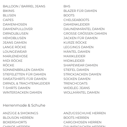
BALLOON / BARREL JEANS
BHS
BIKINIS
BLAZER FÜR DAMEN
BLUSEN
BOOTS
CAPES
CHELSEABOOTS
DAMENHOSEN
DAMENKLEIDER
DAMENPULLOVER
DAUNENMÄNTEL DAMEN
DIRNDLBLUSEN
GROSSE GRÖSSEN DAMEN
HEMDBLUSEN
JACKEN FÜR DAMEN
JEANS DAMEN
KURZE RÖCKE
LANGE RÖCKE
LEGGINGS DAMEN
LOUNGEWEAR
MÄNTEL DAMEN
MARLENEHOSE
MAXIKLEIDER
MIDI RÖCKE
MIDIKLEIDER
RÖCKE
SHAPEWEAR DAMEN
SONNENBRILLEN DAMEN
STIEFEL DAMEN
STIEFELETTEN FÜR DAMEN
STRICKJACKEN DAMEN
SWEATSHIRTS FÜR DAMEN
SOCKEN DAMEN
DIRNDL & TRACHTENKLEIDER
TRENCHCOATS
T-SHIRTS DAMEN
WIDELEG JEANS
WINTERJACKEN DAMEN
WOLLMÄNTEL DAMEN
Herrenmode & Schuhe
ANZÜGE & SMOKINGS
ANZUGSSCHUHE HERREN
BLOUSON HERREN
BOOTS HERREN
BOXERSHORTS
CARGOHOSEN HERREN
CHINOS HERREN
DAUNENJACKEN HERREN