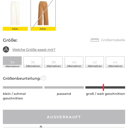
DEAL
DEAL
Größe:
Größentabelle
Welche Größe passt mir?
34
36
38
40
42
44
Alternativen
Alternativen
Alternativen
Alternativen
Alternativen
Alternativen
Größenbeurteilung:
?
klein / schmal
passend
groß / weit geschnitten
geschnitten
AUSVERKAUFT