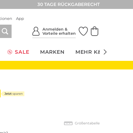
30 TAGE RÜCKGABERECHT
tionen
App
Anmelden &
Vorteile erhalten
SALE
MARKEN
MEHR K&Ö
NACH
Jetzt
sparen
Größentabelle
 mir?