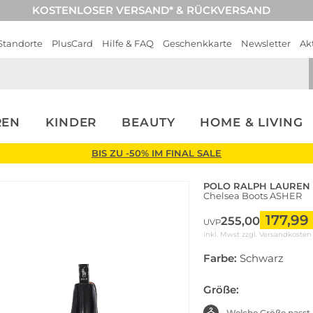
KOSTENLOSER VERSAND* & RÜCKVERSAND
Standorte
PlusCard
Hilfe & FAQ
Geschenkkarte
Newsletter
Ak
REN
KINDER
BEAUTY
HOME & LIVING
BIS ZU -50% IM FINAL SALE
POLO RALPH LAUREN
Chelsea Boots ASHER
177,99
255,00
UVP
inkl. Mwst zzgl.
Versandkosten
Farbe:
Schwarz
Größe:
Welche Größe passt