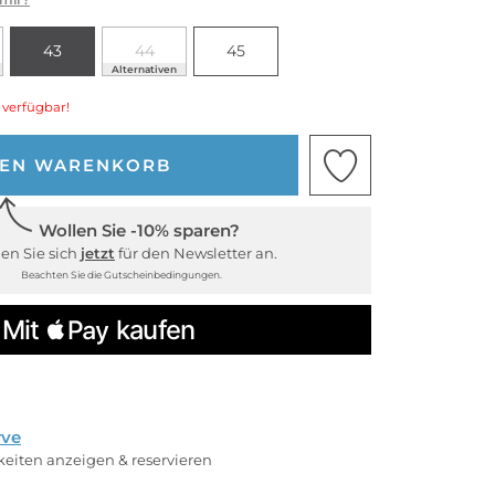
43
44
45
Alternativen
 verfügbar!
DEN WARENKORB
Wollen Sie -10% sparen?
en Sie sich
jetzt
für den Newsletter an.
Beachten Sie die Gutscheinbedingungen.
rve
rkeiten anzeigen & reservieren