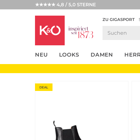
★★★★★ 4,8 / 5,0 STERNE
ZU GIGASPORT
FASHION-
UNSERE APP
CLICK &
CLICK &
TRENDS
COLLECT
RESERVE
NEU
LOOKS
DAMEN
HER
DEAL