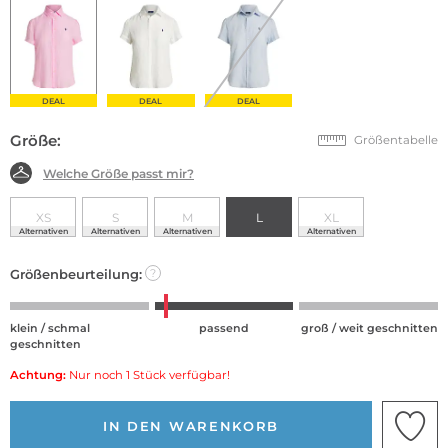
DEAL
DEAL
DEAL
Größe:
Größentabelle
Welche Größe passt mir?
XS
S
M
L
XL
Alternativen
Alternativen
Alternativen
Alternativen
Größenbeurteilung:
?
klein / schmal
passend
groß / weit geschnitten
geschnitten
Achtung:
Nur noch 1 Stück verfügbar!
IN DEN WARENKORB