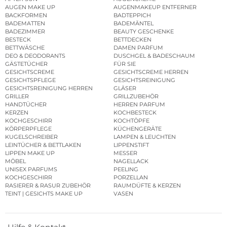
AUGEN MAKE UP
AUGENMAKEUP ENTFERNER
BACKFORMEN
BADTEPPICH
BADEMATTEN
BADEMÄNTEL
BADEZIMMER
BEAUTY GESCHENKE
BESTECK
BETTDECKEN
BETTWÄSCHE
DAMEN PARFUM
DEO & DEODORANTS
DUSCHGEL & BADESCHAUM
GÄSTETÜCHER
FÜR SIE
GESICHTSCREME
GESICHTSCREME HERREN
GESICHTSPFLEGE
GESICHTSREINIGUNG
GESICHTSREINIGUNG HERREN
GLÄSER
GRILLER
GRILLZUBEHÖR
HANDTÜCHER
HERREN PARFUM
KERZEN
KOCHBESTECK
KOCHGESCHIRR
KOCHTÖPFE
KÖRPERPFLEGE
KÜCHENGERÄTE
KUGELSCHREIBER
LAMPEN & LEUCHTEN
LEINTÜCHER & BETTLAKEN
LIPPENSTIFT
LIPPEN MAKE UP
MESSER
MÖBEL
NAGELLACK
UNISEX PARFUMS
PEELING
KOCHGESCHIRR
PORZELLAN
RASIERER & RASUR ZUBEHÖR
RAUMDÜFTE & KERZEN
TEINT | GESICHTS MAKE UP
VASEN