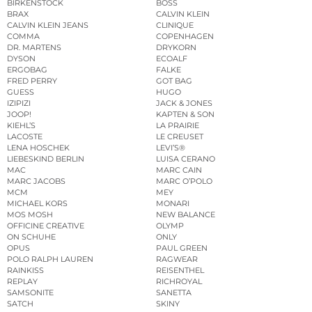
BIRKENSTOCK
BOSS
BRAX
CALVIN KLEIN
CALVIN KLEIN JEANS
CLINIQUE
COMMA
COPENHAGEN
DR. MARTENS
DRYKORN
DYSON
ECOALF
ERGOBAG
FALKE
FRED PERRY
GOT BAG
GUESS
HUGO
IZIPIZI
JACK & JONES
JOOP!
KAPTEN & SON
KIEHL’S
LA PRAIRIE
LACOSTE
LE CREUSET
LENA HOSCHEK
LEVI’S®
LIEBESKIND BERLIN
LUISA CERANO
MAC
MARC CAIN
MARC JACOBS
MARC O’POLO
MCM
MEY
MICHAEL KORS
MONARI
MOS MOSH
NEW BALANCE
OFFICINE CREATIVE
OLYMP
ON SCHUHE
ONLY
OPUS
PAUL GREEN
POLO RALPH LAUREN
RAGWEAR
RAINKISS
REISENTHEL
REPLAY
RICHROYAL
SAMSONITE
SANETTA
SATCH
SKINY