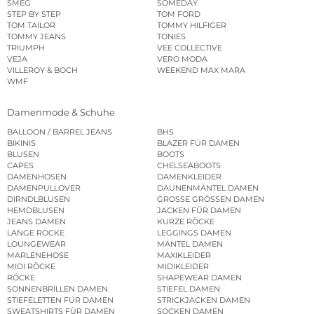
SMEG
SOMEDAY
STEP BY STEP
TOM FORD
TOM TAILOR
TOMMY HILFIGER
TOMMY JEANS
TONIES
TRIUMPH
VEE COLLECTIVE
VEJA
VERO MODA
VILLEROY & BOCH
WEEKEND MAX MARA
WMF
Damenmode & Schuhe
BALLOON / BARREL JEANS
BHS
BIKINIS
BLAZER FÜR DAMEN
BLUSEN
BOOTS
CAPES
CHELSEABOOTS
DAMENHOSEN
DAMENKLEIDER
DAMENPULLOVER
DAUNENMÄNTEL DAMEN
DIRNDLBLUSEN
GROSSE GRÖSSEN DAMEN
HEMDBLUSEN
JACKEN FÜR DAMEN
JEANS DAMEN
KURZE RÖCKE
LANGE RÖCKE
LEGGINGS DAMEN
LOUNGEWEAR
MÄNTEL DAMEN
MARLENEHOSE
MAXIKLEIDER
MIDI RÖCKE
MIDIKLEIDER
RÖCKE
SHAPEWEAR DAMEN
SONNENBRILLEN DAMEN
STIEFEL DAMEN
STIEFELETTEN FÜR DAMEN
STRICKJACKEN DAMEN
SWEATSHIRTS FÜR DAMEN
SOCKEN DAMEN