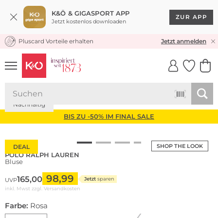
K&Ö & GIGASPORT APP
ZUR APP
Jetzt kostenlos downloaden
Pluscard Vorteile erhalten
KOSTENLOSER VERSAND* & RÜCKVERSAND
Jetzt anmelden
UNSERE APP
CLICK &
CLICK &
COLLECT
RESERVE
Nachhaltig
BIS ZU -50% IM FINAL SALE
SHOP THE LOOK
DEAL
POLO RALPH LAUREN
Bluse
98,99
165,00
Jetzt
sparen
UVP
inkl. Mwst zzgl.
Versandkosten
Farbe:
Rosa