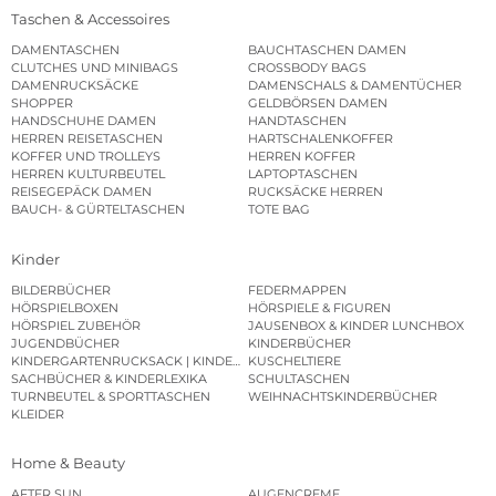
Taschen & Accessoires
DAMENTASCHEN
BAUCHTASCHEN DAMEN
CLUTCHES UND MINIBAGS
CROSSBODY BAGS
DAMENRUCKSÄCKE
DAMENSCHALS & DAMENTÜCHER
SHOPPER
GELDBÖRSEN DAMEN
HANDSCHUHE DAMEN
HANDTASCHEN
HERREN REISETASCHEN
HARTSCHALENKOFFER
KOFFER UND TROLLEYS
HERREN KOFFER
HERREN KULTURBEUTEL
LAPTOPTASCHEN
REISEGEPÄCK DAMEN
RUCKSÄCKE HERREN
BAUCH- & GÜRTELTASCHEN
TOTE BAG
Kinder
BILDERBÜCHER
FEDERMAPPEN
HÖRSPIELBOXEN
HÖRSPIELE & FIGUREN
HÖRSPIEL ZUBEHÖR
JAUSENBOX & KINDER LUNCHBOX
JUGENDBÜCHER
KINDERBÜCHER
KINDERGARTENRUCKSACK | KINDERGARTENBEUTEL
KUSCHELTIERE
SACHBÜCHER & KINDERLEXIKA
SCHULTASCHEN
TURNBEUTEL & SPORTTASCHEN
WEIHNACHTSKINDERBÜCHER
KLEIDER
Home & Beauty
AFTER SUN
AUGENCREME