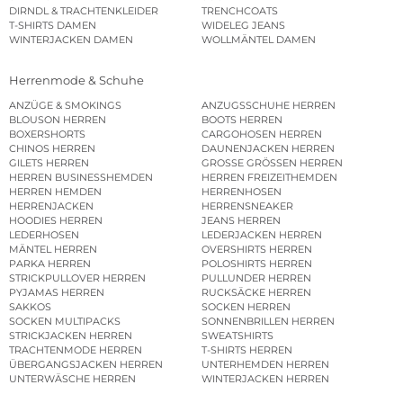
DIRNDL & TRACHTENKLEIDER
TRENCHCOATS
T-SHIRTS DAMEN
WIDELEG JEANS
WINTERJACKEN DAMEN
WOLLMÄNTEL DAMEN
Herrenmode & Schuhe
ANZÜGE & SMOKINGS
ANZUGSSCHUHE HERREN
BLOUSON HERREN
BOOTS HERREN
BOXERSHORTS
CARGOHOSEN HERREN
CHINOS HERREN
DAUNENJACKEN HERREN
GILETS HERREN
GROSSE GRÖSSEN HERREN
HERREN BUSINESSHEMDEN
HERREN FREIZEITHEMDEN
HERREN HEMDEN
HERRENHOSEN
HERRENJACKEN
HERRENSNEAKER
HOODIES HERREN
JEANS HERREN
LEDERHOSEN
LEDERJACKEN HERREN
MÄNTEL HERREN
OVERSHIRTS HERREN
PARKA HERREN
POLOSHIRTS HERREN
STRICKPULLOVER HERREN
PULLUNDER HERREN
PYJAMAS HERREN
RUCKSÄCKE HERREN
SAKKOS
SOCKEN HERREN
SOCKEN MULTIPACKS
SONNENBRILLEN HERREN
STRICKJACKEN HERREN
SWEATSHIRTS
TRACHTENMODE HERREN
T-SHIRTS HERREN
ÜBERGANGSJACKEN HERREN
UNTERHEMDEN HERREN
UNTERWÄSCHE HERREN
WINTERJACKEN HERREN