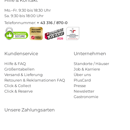
Hilfe & Kontakt
Mo.–Fr. 9:30 bis 18:30 Uhr
Sa. 9:30 bis 18:00 Uhr
Telefonnummer:
+ 43 316 / 870-0
Kundenservice
Unternehmen
Hilfe & FAQ
Standorte / Häuser
Größentabellen
Job & Karriere
Versand & Lieferung
Über uns
Retouren & Reklamationen FAQ
PlusCard
Click & Collect
Presse
Click & Reserve
Newsletter
Gastronomie
Unsere Zahlungsarten
Klarna
Paypal
Mastercard
Visa
Diners
Eps
Shop