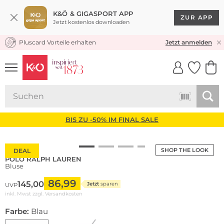
K&Ö & GIGASPORT APP
ZUR APP
Jetzt kostenlos downloaden
Pluscard Vorteile erhalten
KOSTENLOSER VERSAND* & RÜCKVERSAND
Jetzt anmelden
UNSERE APP
CLICK &
CLICK &
COLLECT
RESERVE
BIS ZU -50% IM FINAL SALE
SHOP THE LOOK
DEAL
POLO RALPH LAUREN
Bluse
86,99
145,00
Jetzt
sparen
UVP
inkl. Mwst zzgl.
Versandkosten
Farbe:
Blau