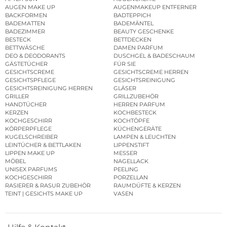
AUGEN MAKE UP
AUGENMAKEUP ENTFERNER
BACKFORMEN
BADTEPPICH
BADEMATTEN
BADEMÄNTEL
BADEZIMMER
BEAUTY GESCHENKE
BESTECK
BETTDECKEN
BETTWÄSCHE
DAMEN PARFUM
DEO & DEODORANTS
DUSCHGEL & BADESCHAUM
GÄSTETÜCHER
FÜR SIE
GESICHTSCREME
GESICHTSCREME HERREN
GESICHTSPFLEGE
GESICHTSREINIGUNG
GESICHTSREINIGUNG HERREN
GLÄSER
GRILLER
GRILLZUBEHÖR
HANDTÜCHER
HERREN PARFUM
KERZEN
KOCHBESTECK
KOCHGESCHIRR
KOCHTÖPFE
KÖRPERPFLEGE
KÜCHENGERÄTE
KUGELSCHREIBER
LAMPEN & LEUCHTEN
LEINTÜCHER & BETTLAKEN
LIPPENSTIFT
LIPPEN MAKE UP
MESSER
MÖBEL
NAGELLACK
UNISEX PARFUMS
PEELING
KOCHGESCHIRR
PORZELLAN
RASIERER & RASUR ZUBEHÖR
RAUMDÜFTE & KERZEN
TEINT | GESICHTS MAKE UP
VASEN