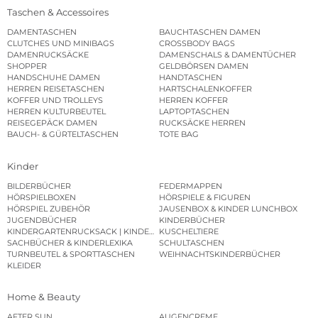
Taschen & Accessoires
DAMENTASCHEN
BAUCHTASCHEN DAMEN
CLUTCHES UND MINIBAGS
CROSSBODY BAGS
DAMENRUCKSÄCKE
DAMENSCHALS & DAMENTÜCHER
SHOPPER
GELDBÖRSEN DAMEN
HANDSCHUHE DAMEN
HANDTASCHEN
HERREN REISETASCHEN
HARTSCHALENKOFFER
KOFFER UND TROLLEYS
HERREN KOFFER
HERREN KULTURBEUTEL
LAPTOPTASCHEN
REISEGEPÄCK DAMEN
RUCKSÄCKE HERREN
BAUCH- & GÜRTELTASCHEN
TOTE BAG
Kinder
BILDERBÜCHER
FEDERMAPPEN
HÖRSPIELBOXEN
HÖRSPIELE & FIGUREN
HÖRSPIEL ZUBEHÖR
JAUSENBOX & KINDER LUNCHBOX
JUGENDBÜCHER
KINDERBÜCHER
KINDERGARTENRUCKSACK | KINDERGARTENBEUTEL
KUSCHELTIERE
SACHBÜCHER & KINDERLEXIKA
SCHULTASCHEN
TURNBEUTEL & SPORTTASCHEN
WEIHNACHTSKINDERBÜCHER
KLEIDER
Home & Beauty
AFTER SUN
AUGENCREME