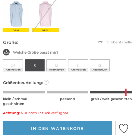
DEAL
DEAL
Größe:
Größentabelle
Welche Größe passt mir?
XS
S
M
L
XL
Alternativen
Alternativen
Alternativen
Alternativen
Größenbeurteilung:
?
klein / schmal
passend
groß / weit geschnitten
geschnitten
Achtung:
Nur noch 1 Stück verfügbar!
IN DEN WARENKORB