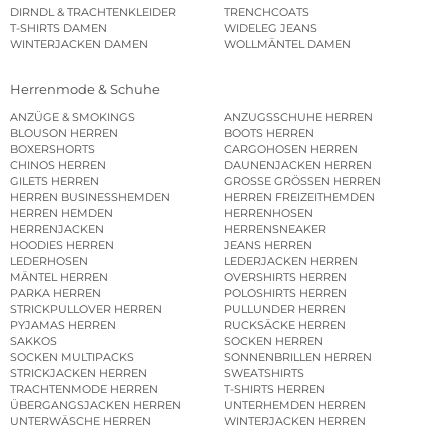
DIRNDL & TRACHTENKLEIDER
TRENCHCOATS
T-SHIRTS DAMEN
WIDELEG JEANS
WINTERJACKEN DAMEN
WOLLMÄNTEL DAMEN
Herrenmode & Schuhe
ANZÜGE & SMOKINGS
ANZUGSSCHUHE HERREN
BLOUSON HERREN
BOOTS HERREN
BOXERSHORTS
CARGOHOSEN HERREN
CHINOS HERREN
DAUNENJACKEN HERREN
GILETS HERREN
GROSSE GRÖSSEN HERREN
HERREN BUSINESSHEMDEN
HERREN FREIZEITHEMDEN
HERREN HEMDEN
HERRENHOSEN
HERRENJACKEN
HERRENSNEAKER
HOODIES HERREN
JEANS HERREN
LEDERHOSEN
LEDERJACKEN HERREN
MÄNTEL HERREN
OVERSHIRTS HERREN
PARKA HERREN
POLOSHIRTS HERREN
STRICKPULLOVER HERREN
PULLUNDER HERREN
PYJAMAS HERREN
RUCKSÄCKE HERREN
SAKKOS
SOCKEN HERREN
SOCKEN MULTIPACKS
SONNENBRILLEN HERREN
STRICKJACKEN HERREN
SWEATSHIRTS
TRACHTENMODE HERREN
T-SHIRTS HERREN
ÜBERGANGSJACKEN HERREN
UNTERHEMDEN HERREN
UNTERWÄSCHE HERREN
WINTERJACKEN HERREN