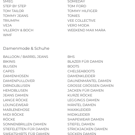
SMEG
SOMEDAY
STEP BY STEP
TOM FORD
TOM TAILOR
TOMMY HILFIGER
TOMMY JEANS
TONIES
TRIUMPH
VEE COLLECTIVE
VEJA
VERO MODA
VILLEROY & BOCH
WEEKEND MAX MARA
WMF
Damenmode & Schuhe
BALLOON / BARREL JEANS
BHS
BIKINIS
BLAZER FÜR DAMEN
BLUSEN
BOOTS
CAPES
CHELSEABOOTS
DAMENHOSEN
DAMENKLEIDER
DAMENPULLOVER
DAUNENMÄNTEL DAMEN
DIRNDLBLUSEN
GROSSE GRÖSSEN DAMEN
HEMDBLUSEN
JACKEN FÜR DAMEN
JEANS DAMEN
KURZE RÖCKE
LANGE RÖCKE
LEGGINGS DAMEN
LOUNGEWEAR
MÄNTEL DAMEN
MARLENEHOSE
MAXIKLEIDER
MIDI RÖCKE
MIDIKLEIDER
RÖCKE
SHAPEWEAR DAMEN
SONNENBRILLEN DAMEN
STIEFEL DAMEN
STIEFELETTEN FÜR DAMEN
STRICKJACKEN DAMEN
SWEATSHIRTS FÜR DAMEN
SOCKEN DAMEN