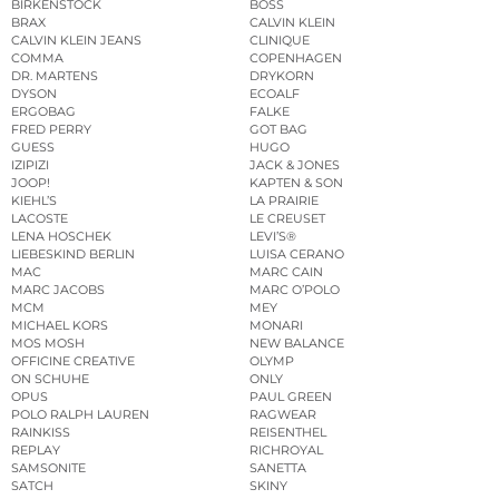
BIRKENSTOCK
BOSS
BRAX
CALVIN KLEIN
CALVIN KLEIN JEANS
CLINIQUE
COMMA
COPENHAGEN
DR. MARTENS
DRYKORN
DYSON
ECOALF
ERGOBAG
FALKE
FRED PERRY
GOT BAG
GUESS
HUGO
IZIPIZI
JACK & JONES
JOOP!
KAPTEN & SON
KIEHL’S
LA PRAIRIE
LACOSTE
LE CREUSET
LENA HOSCHEK
LEVI’S®
LIEBESKIND BERLIN
LUISA CERANO
MAC
MARC CAIN
MARC JACOBS
MARC O’POLO
MCM
MEY
MICHAEL KORS
MONARI
MOS MOSH
NEW BALANCE
OFFICINE CREATIVE
OLYMP
ON SCHUHE
ONLY
OPUS
PAUL GREEN
POLO RALPH LAUREN
RAGWEAR
RAINKISS
REISENTHEL
REPLAY
RICHROYAL
SAMSONITE
SANETTA
SATCH
SKINY