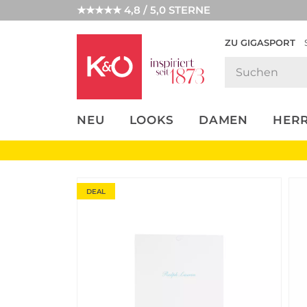
★★★★★ 4,8 / 5,0 STERNE
ZU GIGASPORT
FASHION-
UNSERE APP
CLICK &
CLICK &
TRENDS
COLLECT
RESERVE
NEU
LOOKS
DAMEN
HER
DEAL