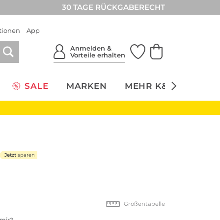
30 TAGE RÜCKGABERECHT
tionen
App
Anmelden &
Vorteile erhalten
SALE
MARKEN
MEHR K&Ö
NACH
Jetzt
sparen
Größentabelle
 mir?