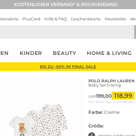
KOSTENLOSER VERSAND* & RÜCKVERSAND
Standorte
PlusCard
Hilfe & FAQ
Geschenkkarte
Newsletter
Ak
REN
KINDER
BEAUTY
HOME & LIVING
BIS ZU -50% IM FINAL SALE
POLO RALPH LAUREN
Baby Set 5-teilig
118,99
199,00
UVP
inkl. Mwst zzgl.
Versandkosten
Farbe:
Creme
Größe:
Welche Größe passt