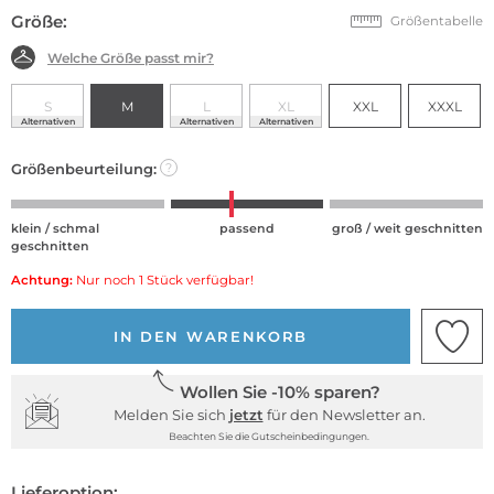
Größe:
Größentabelle
Welche Größe passt mir?
S
M
L
XL
XXL
XXXL
Alternativen
Alternativen
Alternativen
Größenbeurteilung:
?
klein / schmal
passend
groß / weit geschnitten
geschnitten
Achtung:
Nur noch 1 Stück verfügbar!
IN DEN WARENKORB
Wollen Sie -10% sparen?
Melden Sie sich
jetzt
für den Newsletter an.
Beachten Sie die Gutscheinbedingungen.
Lieferoption: