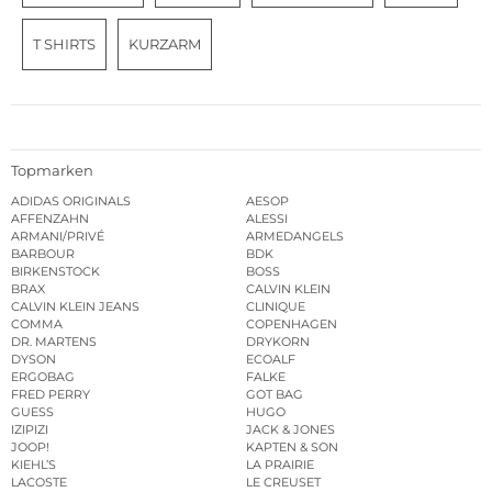
T SHIRTS
KURZARM
Topmarken
ADIDAS ORIGINALS
AESOP
AFFENZAHN
ALESSI
ARMANI/PRIVÉ
ARMEDANGELS
BARBOUR
BDK
BIRKENSTOCK
BOSS
BRAX
CALVIN KLEIN
CALVIN KLEIN JEANS
CLINIQUE
COMMA
COPENHAGEN
DR. MARTENS
DRYKORN
DYSON
ECOALF
ERGOBAG
FALKE
FRED PERRY
GOT BAG
GUESS
HUGO
IZIPIZI
JACK & JONES
JOOP!
KAPTEN & SON
KIEHL’S
LA PRAIRIE
LACOSTE
LE CREUSET