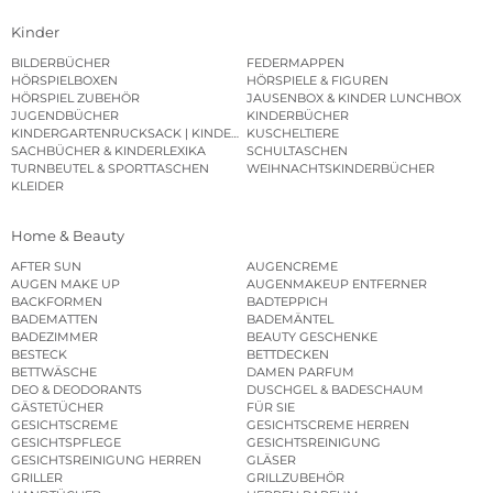
Kinder
BILDERBÜCHER
FEDERMAPPEN
HÖRSPIELBOXEN
HÖRSPIELE & FIGUREN
HÖRSPIEL ZUBEHÖR
JAUSENBOX & KINDER LUNCHBOX
JUGENDBÜCHER
KINDERBÜCHER
KINDERGARTENRUCKSACK | KINDERGARTENBEUTEL
KUSCHELTIERE
SACHBÜCHER & KINDERLEXIKA
SCHULTASCHEN
TURNBEUTEL & SPORTTASCHEN
WEIHNACHTSKINDERBÜCHER
KLEIDER
Home & Beauty
AFTER SUN
AUGENCREME
AUGEN MAKE UP
AUGENMAKEUP ENTFERNER
BACKFORMEN
BADTEPPICH
BADEMATTEN
BADEMÄNTEL
BADEZIMMER
BEAUTY GESCHENKE
BESTECK
BETTDECKEN
BETTWÄSCHE
DAMEN PARFUM
DEO & DEODORANTS
DUSCHGEL & BADESCHAUM
GÄSTETÜCHER
FÜR SIE
GESICHTSCREME
GESICHTSCREME HERREN
GESICHTSPFLEGE
GESICHTSREINIGUNG
GESICHTSREINIGUNG HERREN
GLÄSER
GRILLER
GRILLZUBEHÖR