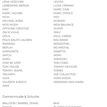
LENA HOSCHEK
LEVI’S®
LIEBESKIND BERLIN
LUISA CERANO
MAC
MARC CAIN
MARC JACOBS
MARC O’POLO
MCM
MEY
MICHAEL KORS
MONARI
MOS MOSH
NEW BALANCE
OFFICINE CREATIVE
OLYMP
ON SCHUHE
ONLY
OPUS
PAUL GREEN
POLO RALPH LAUREN
RAGWEAR
RAINKISS
REISENTHEL
REPLAY
RICHROYAL
SAMSONITE
SANETTA
SATCH
SKINY
SMEG
SOMEDAY
STEP BY STEP
TOM FORD
TOM TAILOR
TOMMY HILFIGER
TOMMY JEANS
TONIES
TRIUMPH
VEE COLLECTIVE
VEJA
VERO MODA
VILLEROY & BOCH
WEEKEND MAX MARA
WMF
Damenmode & Schuhe
BALLOON / BARREL JEANS
BHS
BIKINIS
BLAZER FÜR DAMEN