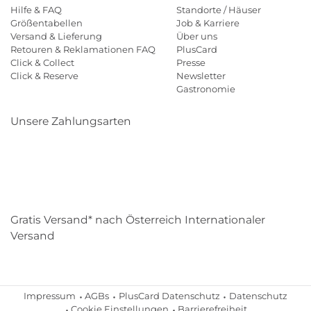
Hilfe & FAQ
Standorte / Häuser
Größentabellen
Job & Karriere
Versand & Lieferung
Über uns
Retouren & Reklamationen FAQ
PlusCard
Click & Collect
Presse
Click & Reserve
Newsletter
Gastronomie
Unsere Zahlungsarten
Klarna
Paypal
Mastercard
Visa
Diners
Eps
Shop
Applepay
Amazon
Gratis Versand* nach Österreich Internationaler
Versand
Impressum
AGBs
PlusCard Datenschutz
Datenschutz
Cookie Einstellungen
Barrierefreiheit