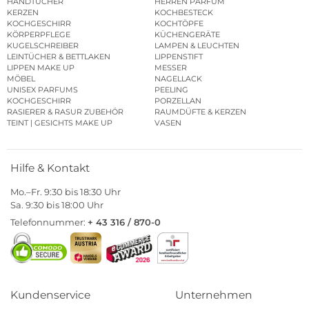
HANDTÜCHER
HERREN PARFUM
KERZEN
KOCHBESTECK
KOCHGESCHIRR
KOCHTÖPFE
KÖRPERPFLEGE
KÜCHENGERÄTE
KUGELSCHREIBER
LAMPEN & LEUCHTEN
LEINTÜCHER & BETTLAKEN
LIPPENSTIFT
LIPPEN MAKE UP
MESSER
MÖBEL
NAGELLACK
UNISEX PARFUMS
PEELING
KOCHGESCHIRR
PORZELLAN
RASIERER & RASUR ZUBEHÖR
RAUMDÜFTE & KERZEN
TEINT | GESICHTS MAKE UP
VASEN
Hilfe & Kontakt
Mo.–Fr. 9:30 bis 18:30 Uhr
Sa. 9:30 bis 18:00 Uhr
Telefonnummer:
+ 43 316 / 870-0
Kundenservice
Unternehmen