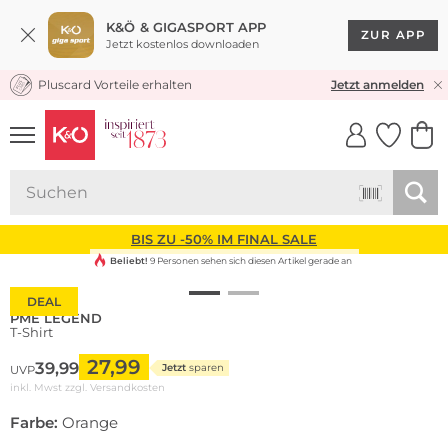
K&Ö & GIGASPORT APP
ZUR APP
Jetzt kostenlos downloaden
Pluscard Vorteile erhalten
KOSTENLOSER VERSAND* & RÜCKVERSAND
Jetzt anmelden
UNSERE APP
CLICK &
CLICK &
COLLECT
RESERVE
BIS ZU -50% IM FINAL SALE
Beliebt!
9 Personen sehen sich diesen Artikel gerade an
DEAL
PME LEGEND
T-Shirt
27,99
39,99
Jetzt
sparen
UVP
inkl. Mwst zzgl.
Versandkosten
Farbe:
Orange