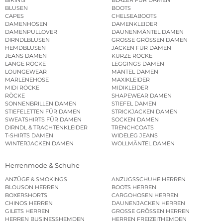
BLUSEN
BOOTS
CAPES
CHELSEABOOTS
DAMENHOSEN
DAMENKLEIDER
DAMENPULLOVER
DAUNENMÄNTEL DAMEN
DIRNDLBLUSEN
GROSSE GRÖSSEN DAMEN
HEMDBLUSEN
JACKEN FÜR DAMEN
JEANS DAMEN
KURZE RÖCKE
LANGE RÖCKE
LEGGINGS DAMEN
LOUNGEWEAR
MÄNTEL DAMEN
MARLENEHOSE
MAXIKLEIDER
MIDI RÖCKE
MIDIKLEIDER
RÖCKE
SHAPEWEAR DAMEN
SONNENBRILLEN DAMEN
STIEFEL DAMEN
STIEFELETTEN FÜR DAMEN
STRICKJACKEN DAMEN
SWEATSHIRTS FÜR DAMEN
SOCKEN DAMEN
DIRNDL & TRACHTENKLEIDER
TRENCHCOATS
T-SHIRTS DAMEN
WIDELEG JEANS
WINTERJACKEN DAMEN
WOLLMÄNTEL DAMEN
Herrenmode & Schuhe
ANZÜGE & SMOKINGS
ANZUGSSCHUHE HERREN
BLOUSON HERREN
BOOTS HERREN
BOXERSHORTS
CARGOHOSEN HERREN
CHINOS HERREN
DAUNENJACKEN HERREN
GILETS HERREN
GROSSE GRÖSSEN HERREN
HERREN BUSINESSHEMDEN
HERREN FREIZEITHEMDEN