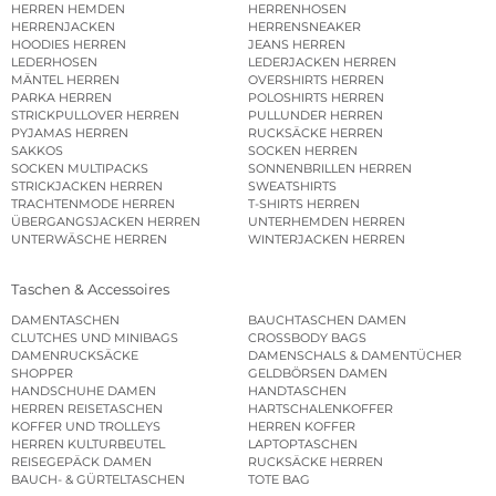
HERREN HEMDEN
HERRENHOSEN
HERRENJACKEN
HERRENSNEAKER
HOODIES HERREN
JEANS HERREN
LEDERHOSEN
LEDERJACKEN HERREN
MÄNTEL HERREN
OVERSHIRTS HERREN
PARKA HERREN
POLOSHIRTS HERREN
STRICKPULLOVER HERREN
PULLUNDER HERREN
PYJAMAS HERREN
RUCKSÄCKE HERREN
SAKKOS
SOCKEN HERREN
SOCKEN MULTIPACKS
SONNENBRILLEN HERREN
STRICKJACKEN HERREN
SWEATSHIRTS
TRACHTENMODE HERREN
T-SHIRTS HERREN
ÜBERGANGSJACKEN HERREN
UNTERHEMDEN HERREN
UNTERWÄSCHE HERREN
WINTERJACKEN HERREN
Taschen & Accessoires
DAMENTASCHEN
BAUCHTASCHEN DAMEN
CLUTCHES UND MINIBAGS
CROSSBODY BAGS
DAMENRUCKSÄCKE
DAMENSCHALS & DAMENTÜCHER
SHOPPER
GELDBÖRSEN DAMEN
HANDSCHUHE DAMEN
HANDTASCHEN
HERREN REISETASCHEN
HARTSCHALENKOFFER
KOFFER UND TROLLEYS
HERREN KOFFER
HERREN KULTURBEUTEL
LAPTOPTASCHEN
REISEGEPÄCK DAMEN
RUCKSÄCKE HERREN
BAUCH- & GÜRTELTASCHEN
TOTE BAG