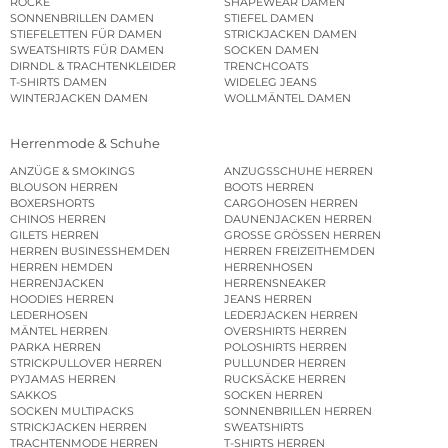
RÖCKE
SHAPEWEAR DAMEN
SONNENBRILLEN DAMEN
STIEFEL DAMEN
STIEFELETTEN FÜR DAMEN
STRICKJACKEN DAMEN
SWEATSHIRTS FÜR DAMEN
SOCKEN DAMEN
DIRNDL & TRACHTENKLEIDER
TRENCHCOATS
T-SHIRTS DAMEN
WIDELEG JEANS
WINTERJACKEN DAMEN
WOLLMÄNTEL DAMEN
Herrenmode & Schuhe
ANZÜGE & SMOKINGS
ANZUGSSCHUHE HERREN
BLOUSON HERREN
BOOTS HERREN
BOXERSHORTS
CARGOHOSEN HERREN
CHINOS HERREN
DAUNENJACKEN HERREN
GILETS HERREN
GROSSE GRÖSSEN HERREN
HERREN BUSINESSHEMDEN
HERREN FREIZEITHEMDEN
HERREN HEMDEN
HERRENHOSEN
HERRENJACKEN
HERRENSNEAKER
HOODIES HERREN
JEANS HERREN
LEDERHOSEN
LEDERJACKEN HERREN
MÄNTEL HERREN
OVERSHIRTS HERREN
PARKA HERREN
POLOSHIRTS HERREN
STRICKPULLOVER HERREN
PULLUNDER HERREN
PYJAMAS HERREN
RUCKSÄCKE HERREN
SAKKOS
SOCKEN HERREN
SOCKEN MULTIPACKS
SONNENBRILLEN HERREN
STRICKJACKEN HERREN
SWEATSHIRTS
TRACHTENMODE HERREN
T-SHIRTS HERREN