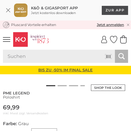
K&Ö & GIGASPORT APP
ZUR APP
Jetzt kostenlos downloaden
Pluscard Vorteile erhalten
KOSTENLOSER VERSAND* & RÜCKVERSAND
Jetzt anmelden
UNSERE APP
CLICK &
CLICK &
COLLECT
RESERVE
BIS ZU -50% IM FINAL SALE
SHOP THE LOOK
PME LEGEND
Poloshirt
69,99
inkl. Mwst zzgl.
Versandkosten
Farbe:
Grau