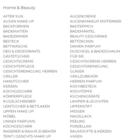
Home & Beauty
AFTER SUN
AUGENCREME
AUGEN MAKE UP
AUGENMAKEUP ENTFERNER
BACKFORMEN
BADTEPPICH
BADEMATTEN
BADEMÄNTEL
BADEZIMMER
BEAUTY GESCHENKE
BESTECK
BETTDECKEN
BETTWÄSCHE
DAMEN PARFUM
DEO & DEODORANTS
DUSCHGEL & BADESCHAUM
GÄSTETÜCHER
FÜR SIE
GESICHTSCREME
GESICHTSCREME HERREN
GESICHTSPFLEGE
GESICHTSREINIGUNG
GESICHTSREINIGUNG HERREN
GLÄSER
GRILLER
GRILLZUBEHÖR
HANDTÜCHER
HERREN PARFUM
KERZEN
KOCHBESTECK
KOCHGESCHIRR
KOCHTÖPFE
KÖRPERPFLEGE
KÜCHENGERÄTE
KUGELSCHREIBER
LAMPEN & LEUCHTEN
LEINTÜCHER & BETTLAKEN
LIPPENSTIFT
LIPPEN MAKE UP
MESSER
MÖBEL
NAGELLACK
UNISEX PARFUMS
PEELING
KOCHGESCHIRR
PORZELLAN
RASIERER & RASUR ZUBEHÖR
RAUMDÜFTE & KERZEN
TEINT | GESICHTS MAKE UP
VASEN