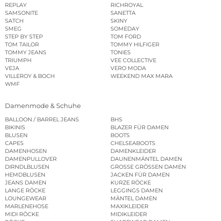
REPLAY
RICHROYAL
SAMSONITE
SANETTA
SATCH
SKINY
SMEG
SOMEDAY
STEP BY STEP
TOM FORD
TOM TAILOR
TOMMY HILFIGER
TOMMY JEANS
TONIES
TRIUMPH
VEE COLLECTIVE
VEJA
VERO MODA
VILLEROY & BOCH
WEEKEND MAX MARA
WMF
Damenmode & Schuhe
BALLOON / BARREL JEANS
BHS
BIKINIS
BLAZER FÜR DAMEN
BLUSEN
BOOTS
CAPES
CHELSEABOOTS
DAMENHOSEN
DAMENKLEIDER
DAMENPULLOVER
DAUNENMÄNTEL DAMEN
DIRNDLBLUSEN
GROSSE GRÖSSEN DAMEN
HEMDBLUSEN
JACKEN FÜR DAMEN
JEANS DAMEN
KURZE RÖCKE
LANGE RÖCKE
LEGGINGS DAMEN
LOUNGEWEAR
MÄNTEL DAMEN
MARLENEHOSE
MAXIKLEIDER
MIDI RÖCKE
MIDIKLEIDER