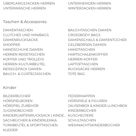
ÜBERGANGSJACKEN HERREN
UNTERHEMDEN HERREN
UNTERWÄSCHE HERREN
WINTERJACKEN HERREN
Taschen & Accessoires
DAMENTASCHEN
BAUCHTASCHEN DAMEN
CLUTCHES UND MINIBAGS
CROSSBODY BAGS
DAMENRUCKSÄCKE
DAMENSCHALS & DAMENTÜCHER
SHOPPER
GELDBÖRSEN DAMEN
HANDSCHUHE DAMEN
HANDTASCHEN
HERREN REISETASCHEN
HARTSCHALENKOFFER
KOFFER UND TROLLEYS
HERREN KOFFER
HERREN KULTURBEUTEL
LAPTOPTASCHEN
REISEGEPÄCK DAMEN
RUCKSÄCKE HERREN
BAUCH- & GÜRTELTASCHEN
TOTE BAG
Kinder
BILDERBÜCHER
FEDERMAPPEN
HÖRSPIELBOXEN
HÖRSPIELE & FIGUREN
HÖRSPIEL ZUBEHÖR
JAUSENBOX & KINDER LUNCHBOX
JUGENDBÜCHER
KINDERBÜCHER
KINDERGARTENRUCKSACK | KINDERGARTENBEUTEL
KUSCHELTIERE
SACHBÜCHER & KINDERLEXIKA
SCHULTASCHEN
TURNBEUTEL & SPORTTASCHEN
WEIHNACHTSKINDERBÜCHER
KLEIDER