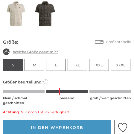
Größe:
Größentabelle
Welche Größe passt mir?
S
M
L
XL
XXL
XXXL
Größenbeurteilung:
?
klein / schmal
passend
groß / weit geschnitten
geschnitten
Achtung:
Nur noch 1 Stück verfügbar!
IN DEN WARENKORB