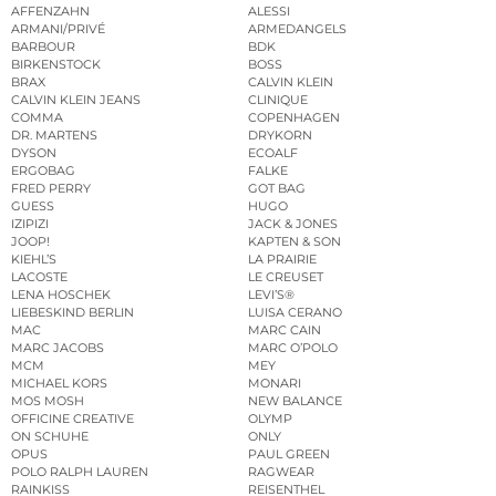
AFFENZAHN
ALESSI
ARMANI/PRIVÉ
ARMEDANGELS
BARBOUR
BDK
BIRKENSTOCK
BOSS
BRAX
CALVIN KLEIN
CALVIN KLEIN JEANS
CLINIQUE
COMMA
COPENHAGEN
DR. MARTENS
DRYKORN
DYSON
ECOALF
ERGOBAG
FALKE
FRED PERRY
GOT BAG
GUESS
HUGO
IZIPIZI
JACK & JONES
JOOP!
KAPTEN & SON
KIEHL’S
LA PRAIRIE
LACOSTE
LE CREUSET
LENA HOSCHEK
LEVI’S®
LIEBESKIND BERLIN
LUISA CERANO
MAC
MARC CAIN
MARC JACOBS
MARC O’POLO
MCM
MEY
MICHAEL KORS
MONARI
MOS MOSH
NEW BALANCE
OFFICINE CREATIVE
OLYMP
ON SCHUHE
ONLY
OPUS
PAUL GREEN
POLO RALPH LAUREN
RAGWEAR
RAINKISS
REISENTHEL