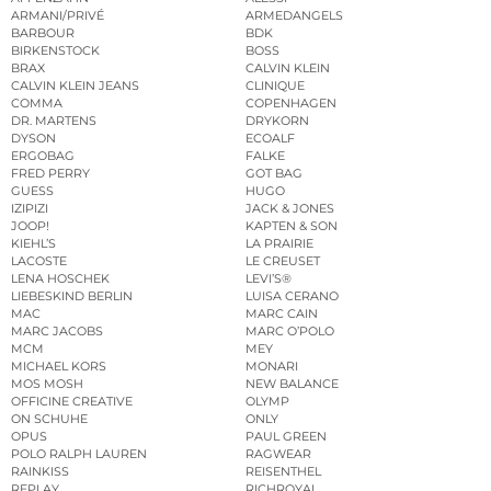
ARMANI/PRIVÉ
ARMEDANGELS
BARBOUR
BDK
BIRKENSTOCK
BOSS
BRAX
CALVIN KLEIN
CALVIN KLEIN JEANS
CLINIQUE
COMMA
COPENHAGEN
DR. MARTENS
DRYKORN
DYSON
ECOALF
ERGOBAG
FALKE
FRED PERRY
GOT BAG
GUESS
HUGO
IZIPIZI
JACK & JONES
JOOP!
KAPTEN & SON
KIEHL’S
LA PRAIRIE
LACOSTE
LE CREUSET
LENA HOSCHEK
LEVI’S®
LIEBESKIND BERLIN
LUISA CERANO
MAC
MARC CAIN
MARC JACOBS
MARC O’POLO
MCM
MEY
MICHAEL KORS
MONARI
MOS MOSH
NEW BALANCE
OFFICINE CREATIVE
OLYMP
ON SCHUHE
ONLY
OPUS
PAUL GREEN
POLO RALPH LAUREN
RAGWEAR
RAINKISS
REISENTHEL
REPLAY
RICHROYAL