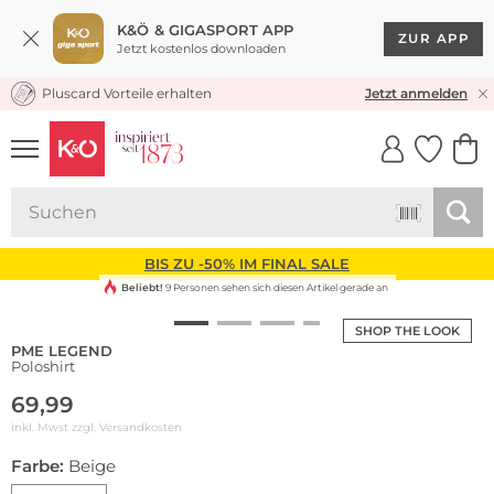
K&Ö & GIGASPORT APP
ZUR APP
Jetzt kostenlos downloaden
Pluscard Vorteile erhalten
KOSTENLOSER VERSAND* & RÜCKVERSAND
Jetzt anmelden
UNSERE APP
CLICK &
CLICK &
COLLECT
RESERVE
BIS ZU -50% IM FINAL SALE
Beliebt!
9 Personen sehen sich diesen Artikel gerade an
SHOP THE LOOK
PME LEGEND
Poloshirt
69,99
inkl. Mwst zzgl.
Versandkosten
Farbe:
Beige