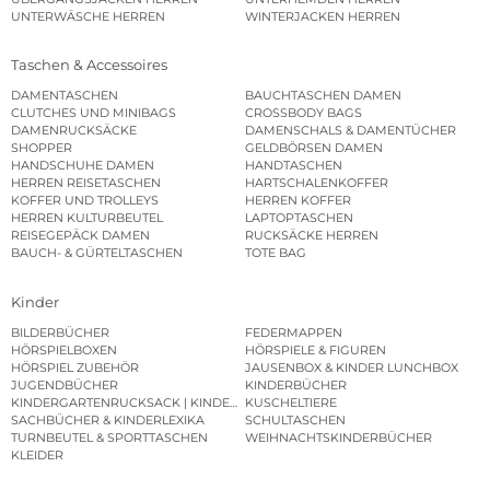
UNTERWÄSCHE HERREN
WINTERJACKEN HERREN
Taschen & Accessoires
DAMENTASCHEN
BAUCHTASCHEN DAMEN
CLUTCHES UND MINIBAGS
CROSSBODY BAGS
DAMENRUCKSÄCKE
DAMENSCHALS & DAMENTÜCHER
SHOPPER
GELDBÖRSEN DAMEN
HANDSCHUHE DAMEN
HANDTASCHEN
HERREN REISETASCHEN
HARTSCHALENKOFFER
KOFFER UND TROLLEYS
HERREN KOFFER
HERREN KULTURBEUTEL
LAPTOPTASCHEN
REISEGEPÄCK DAMEN
RUCKSÄCKE HERREN
BAUCH- & GÜRTELTASCHEN
TOTE BAG
Kinder
BILDERBÜCHER
FEDERMAPPEN
HÖRSPIELBOXEN
HÖRSPIELE & FIGUREN
HÖRSPIEL ZUBEHÖR
JAUSENBOX & KINDER LUNCHBOX
JUGENDBÜCHER
KINDERBÜCHER
KINDERGARTENRUCKSACK | KINDERGARTENBEUTEL
KUSCHELTIERE
SACHBÜCHER & KINDERLEXIKA
SCHULTASCHEN
TURNBEUTEL & SPORTTASCHEN
WEIHNACHTSKINDERBÜCHER
KLEIDER