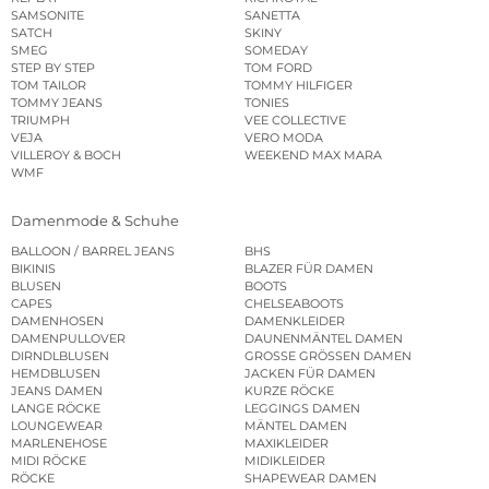
SAMSONITE
SANETTA
SATCH
SKINY
SMEG
SOMEDAY
STEP BY STEP
TOM FORD
TOM TAILOR
TOMMY HILFIGER
TOMMY JEANS
TONIES
TRIUMPH
VEE COLLECTIVE
VEJA
VERO MODA
VILLEROY & BOCH
WEEKEND MAX MARA
WMF
Damenmode & Schuhe
BALLOON / BARREL JEANS
BHS
BIKINIS
BLAZER FÜR DAMEN
BLUSEN
BOOTS
CAPES
CHELSEABOOTS
DAMENHOSEN
DAMENKLEIDER
DAMENPULLOVER
DAUNENMÄNTEL DAMEN
DIRNDLBLUSEN
GROSSE GRÖSSEN DAMEN
HEMDBLUSEN
JACKEN FÜR DAMEN
JEANS DAMEN
KURZE RÖCKE
LANGE RÖCKE
LEGGINGS DAMEN
LOUNGEWEAR
MÄNTEL DAMEN
MARLENEHOSE
MAXIKLEIDER
MIDI RÖCKE
MIDIKLEIDER
RÖCKE
SHAPEWEAR DAMEN