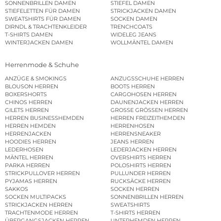
SONNENBRILLEN DAMEN
STIEFEL DAMEN
STIEFELETTEN FÜR DAMEN
STRICKJACKEN DAMEN
SWEATSHIRTS FÜR DAMEN
SOCKEN DAMEN
DIRNDL & TRACHTENKLEIDER
TRENCHCOATS
T-SHIRTS DAMEN
WIDELEG JEANS
WINTERJACKEN DAMEN
WOLLMÄNTEL DAMEN
Herrenmode & Schuhe
ANZÜGE & SMOKINGS
ANZUGSSCHUHE HERREN
BLOUSON HERREN
BOOTS HERREN
BOXERSHORTS
CARGOHOSEN HERREN
CHINOS HERREN
DAUNENJACKEN HERREN
GILETS HERREN
GROSSE GRÖSSEN HERREN
HERREN BUSINESSHEMDEN
HERREN FREIZEITHEMDEN
HERREN HEMDEN
HERRENHOSEN
HERRENJACKEN
HERRENSNEAKER
HOODIES HERREN
JEANS HERREN
LEDERHOSEN
LEDERJACKEN HERREN
MÄNTEL HERREN
OVERSHIRTS HERREN
PARKA HERREN
POLOSHIRTS HERREN
STRICKPULLOVER HERREN
PULLUNDER HERREN
PYJAMAS HERREN
RUCKSÄCKE HERREN
SAKKOS
SOCKEN HERREN
SOCKEN MULTIPACKS
SONNENBRILLEN HERREN
STRICKJACKEN HERREN
SWEATSHIRTS
TRACHTENMODE HERREN
T-SHIRTS HERREN
ÜBERGANGSJACKEN HERREN
UNTERHEMDEN HERREN