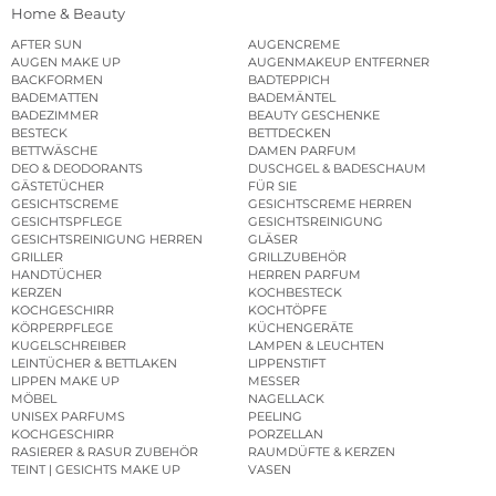
Home & Beauty
AFTER SUN
AUGENCREME
AUGEN MAKE UP
AUGENMAKEUP ENTFERNER
BACKFORMEN
BADTEPPICH
BADEMATTEN
BADEMÄNTEL
BADEZIMMER
BEAUTY GESCHENKE
BESTECK
BETTDECKEN
BETTWÄSCHE
DAMEN PARFUM
DEO & DEODORANTS
DUSCHGEL & BADESCHAUM
GÄSTETÜCHER
FÜR SIE
GESICHTSCREME
GESICHTSCREME HERREN
GESICHTSPFLEGE
GESICHTSREINIGUNG
GESICHTSREINIGUNG HERREN
GLÄSER
GRILLER
GRILLZUBEHÖR
HANDTÜCHER
HERREN PARFUM
KERZEN
KOCHBESTECK
KOCHGESCHIRR
KOCHTÖPFE
KÖRPERPFLEGE
KÜCHENGERÄTE
KUGELSCHREIBER
LAMPEN & LEUCHTEN
LEINTÜCHER & BETTLAKEN
LIPPENSTIFT
LIPPEN MAKE UP
MESSER
MÖBEL
NAGELLACK
UNISEX PARFUMS
PEELING
KOCHGESCHIRR
PORZELLAN
RASIERER & RASUR ZUBEHÖR
RAUMDÜFTE & KERZEN
TEINT | GESICHTS MAKE UP
VASEN