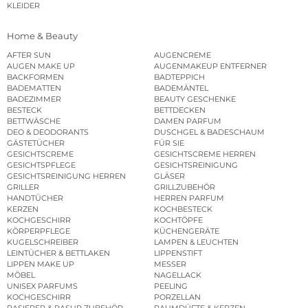
KLEIDER
Home & Beauty
AFTER SUN
AUGENCREME
AUGEN MAKE UP
AUGENMAKEUP ENTFERNER
BACKFORMEN
BADTEPPICH
BADEMATTEN
BADEMÄNTEL
BADEZIMMER
BEAUTY GESCHENKE
BESTECK
BETTDECKEN
BETTWÄSCHE
DAMEN PARFUM
DEO & DEODORANTS
DUSCHGEL & BADESCHAUM
GÄSTETÜCHER
FÜR SIE
GESICHTSCREME
GESICHTSCREME HERREN
GESICHTSPFLEGE
GESICHTSREINIGUNG
GESICHTSREINIGUNG HERREN
GLÄSER
GRILLER
GRILLZUBEHÖR
HANDTÜCHER
HERREN PARFUM
KERZEN
KOCHBESTECK
KOCHGESCHIRR
KOCHTÖPFE
KÖRPERPFLEGE
KÜCHENGERÄTE
KUGELSCHREIBER
LAMPEN & LEUCHTEN
LEINTÜCHER & BETTLAKEN
LIPPENSTIFT
LIPPEN MAKE UP
MESSER
MÖBEL
NAGELLACK
UNISEX PARFUMS
PEELING
KOCHGESCHIRR
PORZELLAN