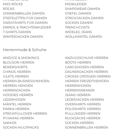
MIDI RÖCKE
MIDIKLEIDER
RÖCKE
SHAPEWEAR DAMEN
SONNENBRILLEN DAMEN
STIEFEL DAMEN
STIEFELETTEN FÜR DAMEN
STRICKJACKEN DAMEN
SWEATSHIRTS FÜR DAMEN
SOCKEN DAMEN
DIRNDL & TRACHTENKLEIDER
TRENCHCOATS
T-SHIRTS DAMEN
WIDELEG JEANS
WINTERJACKEN DAMEN
WOLLMÄNTEL DAMEN
Herrenmode & Schuhe
ANZÜGE & SMOKINGS
ANZUGSSCHUHE HERREN
BLOUSON HERREN
BOOTS HERREN
BOXERSHORTS
CARGOHOSEN HERREN
CHINOS HERREN
DAUNENJACKEN HERREN
GILETS HERREN
GROSSE GRÖSSEN HERREN
HERREN BUSINESSHEMDEN
HERREN FREIZEITHEMDEN
HERREN HEMDEN
HERRENHOSEN
HERRENJACKEN
HERRENSNEAKER
HOODIES HERREN
JEANS HERREN
LEDERHOSEN
LEDERJACKEN HERREN
MÄNTEL HERREN
OVERSHIRTS HERREN
PARKA HERREN
POLOSHIRTS HERREN
STRICKPULLOVER HERREN
PULLUNDER HERREN
PYJAMAS HERREN
RUCKSÄCKE HERREN
SAKKOS
SOCKEN HERREN
SOCKEN MULTIPACKS
SONNENBRILLEN HERREN