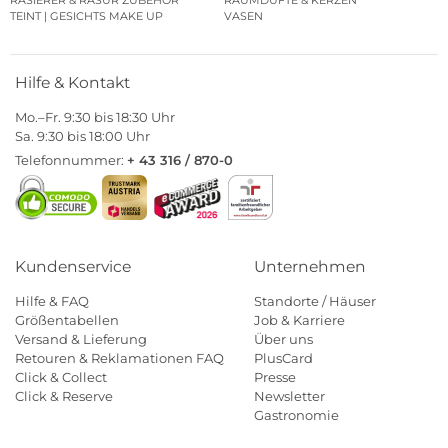
RASIERER & RASUR ZUBEHÖR
RAUMDÜFTE & KERZEN
TEINT | GESICHTS MAKE UP
VASEN
Hilfe & Kontakt
Mo.–Fr. 9:30 bis 18:30 Uhr
Sa. 9:30 bis 18:00 Uhr
Telefonnummer:
+ 43 316 / 870-0
Kundenservice
Unternehmen
Hilfe & FAQ
Standorte / Häuser
Größentabellen
Job & Karriere
Versand & Lieferung
Über uns
Retouren & Reklamationen FAQ
PlusCard
Click & Collect
Presse
Click & Reserve
Newsletter
Gastronomie