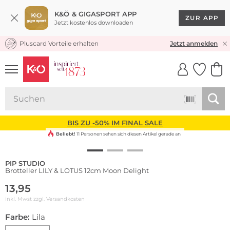
K&Ö & GIGASPORT APP
ZUR APP
Jetzt kostenlos downloaden
Pluscard Vorteile erhalten
KOSTENLOSER VERSAND* & RÜCKVERSAND
Jetzt anmelden
UNSERE APP
CLICK &
CLICK &
COLLECT
RESERVE
BIS ZU -50% IM FINAL SALE
Beliebt!
11 Personen sehen sich diesen Artikel gerade an
PIP STUDIO
Brotteller LILY & LOTUS 12cm Moon Delight
13,95
inkl. Mwst zzgl.
Versandkosten
Farbe:
Lila