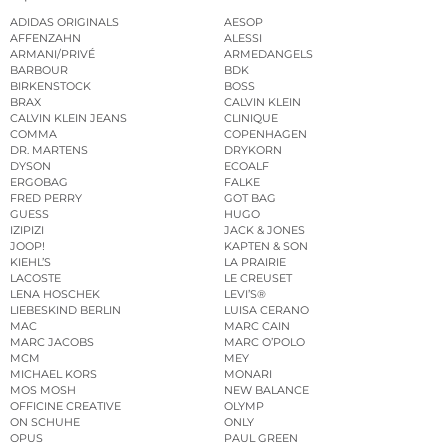
ADIDAS ORIGINALS
AESOP
AFFENZAHN
ALESSI
ARMANI/PRIVÉ
ARMEDANGELS
BARBOUR
BDK
BIRKENSTOCK
BOSS
BRAX
CALVIN KLEIN
CALVIN KLEIN JEANS
CLINIQUE
COMMA
COPENHAGEN
DR. MARTENS
DRYKORN
DYSON
ECOALF
ERGOBAG
FALKE
FRED PERRY
GOT BAG
GUESS
HUGO
IZIPIZI
JACK & JONES
JOOP!
KAPTEN & SON
KIEHL’S
LA PRAIRIE
LACOSTE
LE CREUSET
LENA HOSCHEK
LEVI’S®
LIEBESKIND BERLIN
LUISA CERANO
MAC
MARC CAIN
MARC JACOBS
MARC O’POLO
MCM
MEY
MICHAEL KORS
MONARI
MOS MOSH
NEW BALANCE
OFFICINE CREATIVE
OLYMP
ON SCHUHE
ONLY
OPUS
PAUL GREEN