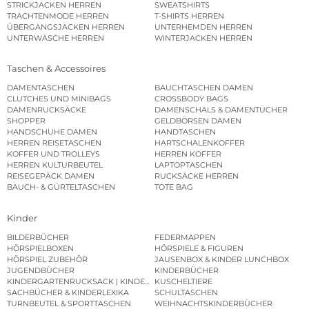
STRICKJACKEN HERREN
SWEATSHIRTS
TRACHTENMODE HERREN
T-SHIRTS HERREN
ÜBERGANGSJACKEN HERREN
UNTERHEMDEN HERREN
UNTERWÄSCHE HERREN
WINTERJACKEN HERREN
Taschen & Accessoires
DAMENTASCHEN
BAUCHTASCHEN DAMEN
CLUTCHES UND MINIBAGS
CROSSBODY BAGS
DAMENRUCKSÄCKE
DAMENSCHALS & DAMENTÜCHER
SHOPPER
GELDBÖRSEN DAMEN
HANDSCHUHE DAMEN
HANDTASCHEN
HERREN REISETASCHEN
HARTSCHALENKOFFER
KOFFER UND TROLLEYS
HERREN KOFFER
HERREN KULTURBEUTEL
LAPTOPTASCHEN
REISEGEPÄCK DAMEN
RUCKSÄCKE HERREN
BAUCH- & GÜRTELTASCHEN
TOTE BAG
Kinder
BILDERBÜCHER
FEDERMAPPEN
HÖRSPIELBOXEN
HÖRSPIELE & FIGUREN
HÖRSPIEL ZUBEHÖR
JAUSENBOX & KINDER LUNCHBOX
JUGENDBÜCHER
KINDERBÜCHER
KINDERGARTENRUCKSACK | KINDERGARTENBEUTEL
KUSCHELTIERE
SACHBÜCHER & KINDERLEXIKA
SCHULTASCHEN
TURNBEUTEL & SPORTTASCHEN
WEIHNACHTSKINDERBÜCHER