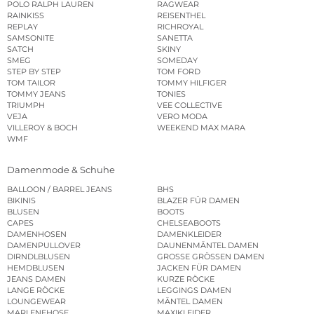
POLO RALPH LAUREN
RAGWEAR
RAINKISS
REISENTHEL
REPLAY
RICHROYAL
SAMSONITE
SANETTA
SATCH
SKINY
SMEG
SOMEDAY
STEP BY STEP
TOM FORD
TOM TAILOR
TOMMY HILFIGER
TOMMY JEANS
TONIES
TRIUMPH
VEE COLLECTIVE
VEJA
VERO MODA
VILLEROY & BOCH
WEEKEND MAX MARA
WMF
Damenmode & Schuhe
BALLOON / BARREL JEANS
BHS
BIKINIS
BLAZER FÜR DAMEN
BLUSEN
BOOTS
CAPES
CHELSEABOOTS
DAMENHOSEN
DAMENKLEIDER
DAMENPULLOVER
DAUNENMÄNTEL DAMEN
DIRNDLBLUSEN
GROSSE GRÖSSEN DAMEN
HEMDBLUSEN
JACKEN FÜR DAMEN
JEANS DAMEN
KURZE RÖCKE
LANGE RÖCKE
LEGGINGS DAMEN
LOUNGEWEAR
MÄNTEL DAMEN
MARLENEHOSE
MAXIKLEIDER