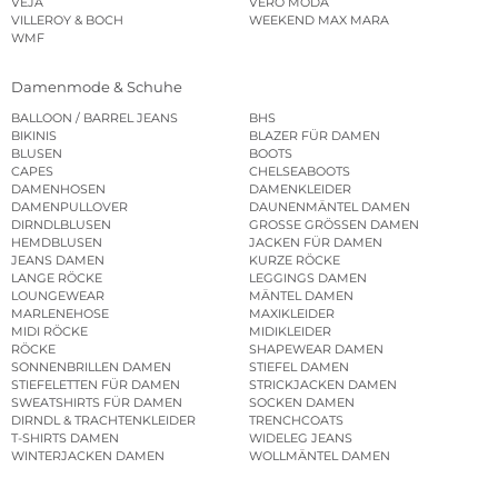
VEJA
VERO MODA
VILLEROY & BOCH
WEEKEND MAX MARA
WMF
Damenmode & Schuhe
BALLOON / BARREL JEANS
BHS
BIKINIS
BLAZER FÜR DAMEN
BLUSEN
BOOTS
CAPES
CHELSEABOOTS
DAMENHOSEN
DAMENKLEIDER
DAMENPULLOVER
DAUNENMÄNTEL DAMEN
DIRNDLBLUSEN
GROSSE GRÖSSEN DAMEN
HEMDBLUSEN
JACKEN FÜR DAMEN
JEANS DAMEN
KURZE RÖCKE
LANGE RÖCKE
LEGGINGS DAMEN
LOUNGEWEAR
MÄNTEL DAMEN
MARLENEHOSE
MAXIKLEIDER
MIDI RÖCKE
MIDIKLEIDER
RÖCKE
SHAPEWEAR DAMEN
SONNENBRILLEN DAMEN
STIEFEL DAMEN
STIEFELETTEN FÜR DAMEN
STRICKJACKEN DAMEN
SWEATSHIRTS FÜR DAMEN
SOCKEN DAMEN
DIRNDL & TRACHTENKLEIDER
TRENCHCOATS
T-SHIRTS DAMEN
WIDELEG JEANS
WINTERJACKEN DAMEN
WOLLMÄNTEL DAMEN