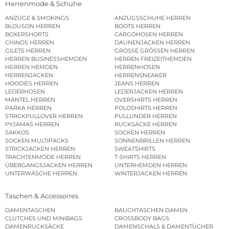
Herrenmode & Schuhe
ANZÜGE & SMOKINGS
ANZUGSSCHUHE HERREN
BLOUSON HERREN
BOOTS HERREN
BOXERSHORTS
CARGOHOSEN HERREN
CHINOS HERREN
DAUNENJACKEN HERREN
GILETS HERREN
GROSSE GRÖSSEN HERREN
HERREN BUSINESSHEMDEN
HERREN FREIZEITHEMDEN
HERREN HEMDEN
HERRENHOSEN
HERRENJACKEN
HERRENSNEAKER
HOODIES HERREN
JEANS HERREN
LEDERHOSEN
LEDERJACKEN HERREN
MÄNTEL HERREN
OVERSHIRTS HERREN
PARKA HERREN
POLOSHIRTS HERREN
STRICKPULLOVER HERREN
PULLUNDER HERREN
PYJAMAS HERREN
RUCKSÄCKE HERREN
SAKKOS
SOCKEN HERREN
SOCKEN MULTIPACKS
SONNENBRILLEN HERREN
STRICKJACKEN HERREN
SWEATSHIRTS
TRACHTENMODE HERREN
T-SHIRTS HERREN
ÜBERGANGSJACKEN HERREN
UNTERHEMDEN HERREN
UNTERWÄSCHE HERREN
WINTERJACKEN HERREN
Taschen & Accessoires
DAMENTASCHEN
BAUCHTASCHEN DAMEN
CLUTCHES UND MINIBAGS
CROSSBODY BAGS
DAMENRUCKSÄCKE
DAMENSCHALS & DAMENTÜCHER