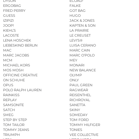
DYSON
ECOALF
ERGOBAG
FALKE
FRED PERRY
GOT BAG
GUESS
HUGO
IZIPIZI
JACK & JONES
JOOP!
KAPTEN & SON
KIEHL’S
LA PRAIRIE
LACOSTE
LE CREUSET
LENA HOSCHEK
LEVI’S®
LIEBESKIND BERLIN
LUISA CERANO
MAC
MARC CAIN
MARC JACOBS
MARC O’POLO
MCM
MEY
MICHAEL KORS
MONARI
MOS MOSH
NEW BALANCE
OFFICINE CREATIVE
OLYMP
ON SCHUHE
ONLY
OPUS
PAUL GREEN
POLO RALPH LAUREN
RAGWEAR
RAINKISS
REISENTHEL
REPLAY
RICHROYAL
SAMSONITE
SANETTA
SATCH
SKINY
SMEG
SOMEDAY
STEP BY STEP
TOM FORD
TOM TAILOR
TOMMY HILFIGER
TOMMY JEANS
TONIES
TRIUMPH
VEE COLLECTIVE