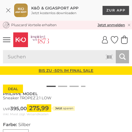
K&Ö & GIGASPORT APP
ZUR APP
Jetzt kostenlos downloaden
Pluscard Vorteile erhalten
KOSTENLOSER VERSAND* & RÜCKVERSAND
Jetzt anmelden
UNSERE APP
CLICK &
CLICK &
COLLECT
RESERVE
BIS ZU -50% IM FINAL SALE
DEAL
PHILIPPE MODEL
Sneaker TROPEZ 2.1 LOW
275,99
395,00
Jetzt
sparen
UVP
inkl. Mwst zzgl.
Versandkosten
Farbe:
Silber