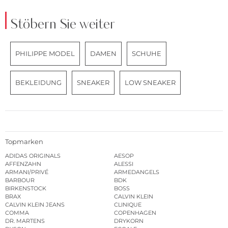
Stöbern Sie weiter
PHILIPPE MODEL
DAMEN
SCHUHE
BEKLEIDUNG
SNEAKER
LOW SNEAKER
Topmarken
ADIDAS ORIGINALS
AESOP
AFFENZAHN
ALESSI
ARMANI/PRIVÉ
ARMEDANGELS
BARBOUR
BDK
BIRKENSTOCK
BOSS
BRAX
CALVIN KLEIN
CALVIN KLEIN JEANS
CLINIQUE
COMMA
COPENHAGEN
DR. MARTENS
DRYKORN