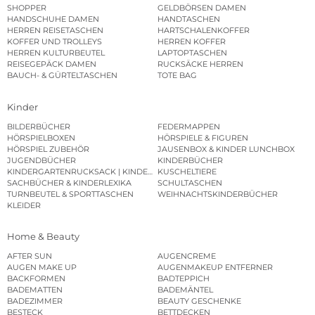
SHOPPER
GELDBÖRSEN DAMEN
HANDSCHUHE DAMEN
HANDTASCHEN
HERREN REISETASCHEN
HARTSCHALENKOFFER
KOFFER UND TROLLEYS
HERREN KOFFER
HERREN KULTURBEUTEL
LAPTOPTASCHEN
REISEGEPÄCK DAMEN
RUCKSÄCKE HERREN
BAUCH- & GÜRTELTASCHEN
TOTE BAG
Kinder
BILDERBÜCHER
FEDERMAPPEN
HÖRSPIELBOXEN
HÖRSPIELE & FIGUREN
HÖRSPIEL ZUBEHÖR
JAUSENBOX & KINDER LUNCHBOX
JUGENDBÜCHER
KINDERBÜCHER
KINDERGARTENRUCKSACK | KINDERGARTENBEUTEL
KUSCHELTIERE
SACHBÜCHER & KINDERLEXIKA
SCHULTASCHEN
TURNBEUTEL & SPORTTASCHEN
WEIHNACHTSKINDERBÜCHER
KLEIDER
Home & Beauty
AFTER SUN
AUGENCREME
AUGEN MAKE UP
AUGENMAKEUP ENTFERNER
BACKFORMEN
BADTEPPICH
BADEMATTEN
BADEMÄNTEL
BADEZIMMER
BEAUTY GESCHENKE
BESTECK
BETTDECKEN