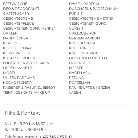
BETTWÄSCHE
DAMEN PARFUM
DEO & DEODORANTS
DUSCHGEL & BADESCHAUM
GÄSTETÜCHER
FÜR SIE
GESICHTSCREME
GESICHTSCREME HERREN
GESICHTSPFLEGE
GESICHTSREINIGUNG
GESICHTSREINIGUNG HERREN
GLÄSER
GRILLER
GRILLZUBEHÖR
HANDTÜCHER
HERREN PARFUM
KERZEN
KOCHBESTECK
KOCHGESCHIRR
KOCHTÖPFE
KÖRPERPFLEGE
KÜCHENGERÄTE
KUGELSCHREIBER
LAMPEN & LEUCHTEN
LEINTÜCHER & BETTLAKEN
LIPPENSTIFT
LIPPEN MAKE UP
MESSER
MÖBEL
NAGELLACK
UNISEX PARFUMS
PEELING
KOCHGESCHIRR
PORZELLAN
RASIERER & RASUR ZUBEHÖR
RAUMDÜFTE & KERZEN
TEINT | GESICHTS MAKE UP
VASEN
Hilfe & Kontakt
Mo.–Fr. 9:30 bis 18:30 Uhr
Sa. 9:30 bis 18:00 Uhr
Telefonnummer:
+ 43 316 / 870-0