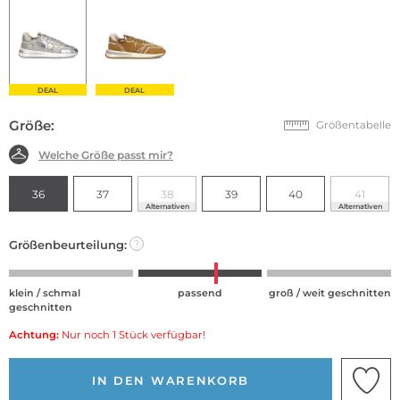
DEAL
DEAL
Größe:
Größentabelle
Welche Größe passt mir?
36
37
38
39
40
41
Alternativen
Alternativen
Größenbeurteilung:
?
klein / schmal
passend
groß / weit geschnitten
geschnitten
Achtung:
Nur noch 1 Stück verfügbar!
IN DEN WARENKORB