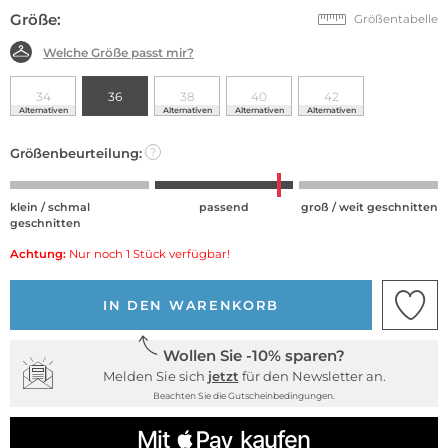
Größe:
Größentabelle
Welche Größe passt mir?
34
36
38
40
42
Alternativen
Alternativen
Alternativen
Alternativen
Größenbeurteilung:
?
klein / schmal
passend
groß / weit geschnitten
geschnitten
Achtung:
Nur noch 1 Stück verfügbar!
IN DEN WARENKORB
Wollen Sie -10% sparen?
Melden Sie sich
jetzt
für den Newsletter an.
Beachten Sie die Gutscheinbedingungen.