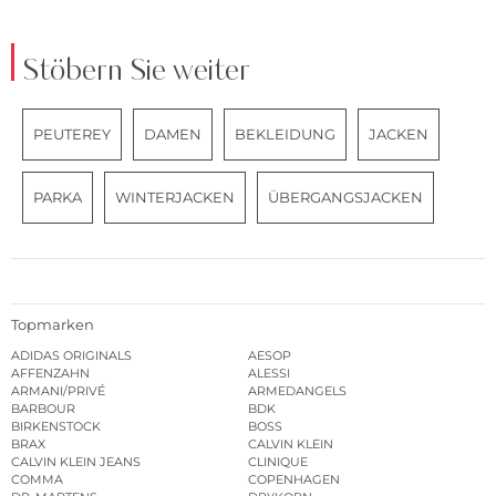
Stöbern Sie weiter
PEUTEREY
DAMEN
BEKLEIDUNG
JACKEN
PARKA
WINTERJACKEN
ÜBERGANGSJACKEN
Topmarken
ADIDAS ORIGINALS
AESOP
AFFENZAHN
ALESSI
ARMANI/PRIVÉ
ARMEDANGELS
BARBOUR
BDK
BIRKENSTOCK
BOSS
BRAX
CALVIN KLEIN
CALVIN KLEIN JEANS
CLINIQUE
COMMA
COPENHAGEN