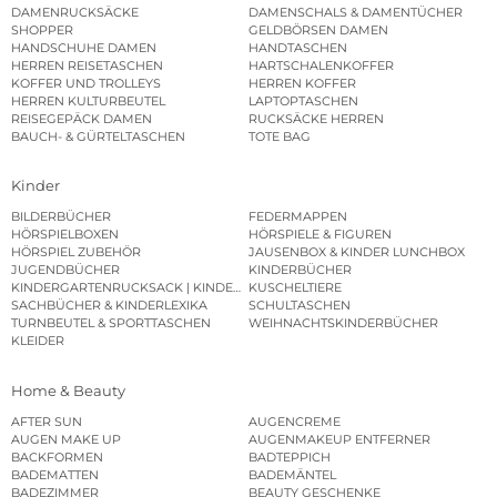
DAMENRUCKSÄCKE
DAMENSCHALS & DAMENTÜCHER
SHOPPER
GELDBÖRSEN DAMEN
HANDSCHUHE DAMEN
HANDTASCHEN
HERREN REISETASCHEN
HARTSCHALENKOFFER
KOFFER UND TROLLEYS
HERREN KOFFER
HERREN KULTURBEUTEL
LAPTOPTASCHEN
REISEGEPÄCK DAMEN
RUCKSÄCKE HERREN
BAUCH- & GÜRTELTASCHEN
TOTE BAG
Kinder
BILDERBÜCHER
FEDERMAPPEN
HÖRSPIELBOXEN
HÖRSPIELE & FIGUREN
HÖRSPIEL ZUBEHÖR
JAUSENBOX & KINDER LUNCHBOX
JUGENDBÜCHER
KINDERBÜCHER
KINDERGARTENRUCKSACK | KINDERGARTENBEUTEL
KUSCHELTIERE
SACHBÜCHER & KINDERLEXIKA
SCHULTASCHEN
TURNBEUTEL & SPORTTASCHEN
WEIHNACHTSKINDERBÜCHER
KLEIDER
Home & Beauty
AFTER SUN
AUGENCREME
AUGEN MAKE UP
AUGENMAKEUP ENTFERNER
BACKFORMEN
BADTEPPICH
BADEMATTEN
BADEMÄNTEL
BADEZIMMER
BEAUTY GESCHENKE