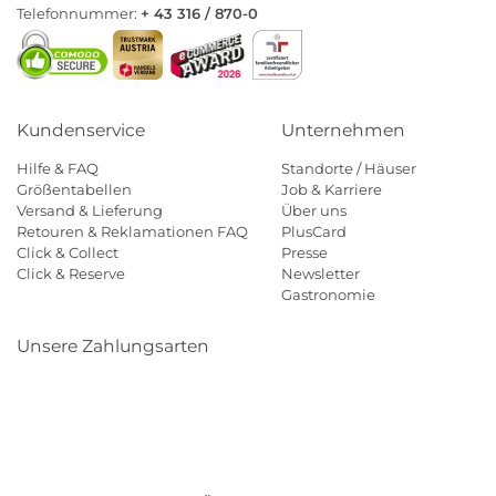
Telefonnummer:
+ 43 316 / 870-0
Kundenservice
Unternehmen
Hilfe & FAQ
Standorte / Häuser
Größentabellen
Job & Karriere
Versand & Lieferung
Über uns
Retouren & Reklamationen FAQ
PlusCard
Click & Collect
Presse
Click & Reserve
Newsletter
Gastronomie
Unsere Zahlungsarten
Klarna
Paypal
Mastercard
Visa
Diners
Eps
Shop
Applepay
Amazon