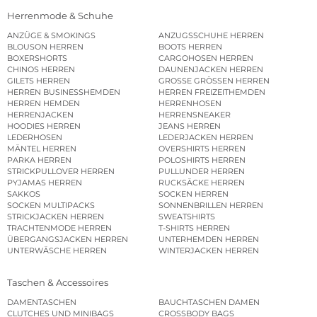
Herrenmode & Schuhe
ANZÜGE & SMOKINGS
ANZUGSSCHUHE HERREN
BLOUSON HERREN
BOOTS HERREN
BOXERSHORTS
CARGOHOSEN HERREN
CHINOS HERREN
DAUNENJACKEN HERREN
GILETS HERREN
GROSSE GRÖSSEN HERREN
HERREN BUSINESSHEMDEN
HERREN FREIZEITHEMDEN
HERREN HEMDEN
HERRENHOSEN
HERRENJACKEN
HERRENSNEAKER
HOODIES HERREN
JEANS HERREN
LEDERHOSEN
LEDERJACKEN HERREN
MÄNTEL HERREN
OVERSHIRTS HERREN
PARKA HERREN
POLOSHIRTS HERREN
STRICKPULLOVER HERREN
PULLUNDER HERREN
PYJAMAS HERREN
RUCKSÄCKE HERREN
SAKKOS
SOCKEN HERREN
SOCKEN MULTIPACKS
SONNENBRILLEN HERREN
STRICKJACKEN HERREN
SWEATSHIRTS
TRACHTENMODE HERREN
T-SHIRTS HERREN
ÜBERGANGSJACKEN HERREN
UNTERHEMDEN HERREN
UNTERWÄSCHE HERREN
WINTERJACKEN HERREN
Taschen & Accessoires
DAMENTASCHEN
BAUCHTASCHEN DAMEN
CLUTCHES UND MINIBAGS
CROSSBODY BAGS