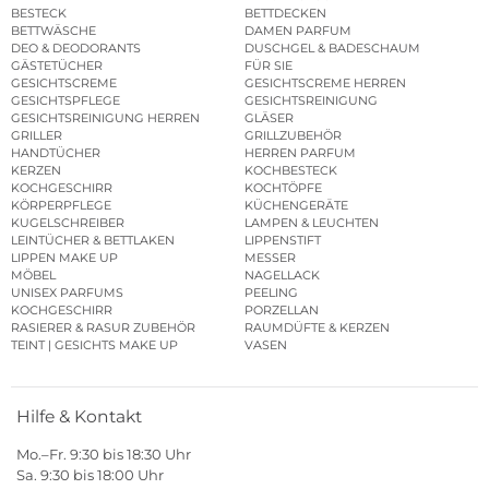
BESTECK
BETTDECKEN
BETTWÄSCHE
DAMEN PARFUM
DEO & DEODORANTS
DUSCHGEL & BADESCHAUM
GÄSTETÜCHER
FÜR SIE
GESICHTSCREME
GESICHTSCREME HERREN
GESICHTSPFLEGE
GESICHTSREINIGUNG
GESICHTSREINIGUNG HERREN
GLÄSER
GRILLER
GRILLZUBEHÖR
HANDTÜCHER
HERREN PARFUM
KERZEN
KOCHBESTECK
KOCHGESCHIRR
KOCHTÖPFE
KÖRPERPFLEGE
KÜCHENGERÄTE
KUGELSCHREIBER
LAMPEN & LEUCHTEN
LEINTÜCHER & BETTLAKEN
LIPPENSTIFT
LIPPEN MAKE UP
MESSER
MÖBEL
NAGELLACK
UNISEX PARFUMS
PEELING
KOCHGESCHIRR
PORZELLAN
RASIERER & RASUR ZUBEHÖR
RAUMDÜFTE & KERZEN
TEINT | GESICHTS MAKE UP
VASEN
Hilfe & Kontakt
Mo.–Fr. 9:30 bis 18:30 Uhr
Sa. 9:30 bis 18:00 Uhr