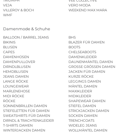
TRIUMPH
VEE COLLECTIVE
VEJA
VERO MODA
VILLEROY & BOCH
WEEKEND MAX MARA
WMF
Damenmode & Schuhe
BALLOON / BARREL JEANS
BHS
BIKINIS
BLAZER FÜR DAMEN
BLUSEN
BOOTS
CAPES
CHELSEABOOTS
DAMENHOSEN
DAMENKLEIDER
DAMENPULLOVER
DAUNENMÄNTEL DAMEN
DIRNDLBLUSEN
GROSSE GRÖSSEN DAMEN
HEMDBLUSEN
JACKEN FÜR DAMEN
JEANS DAMEN
KURZE RÖCKE
LANGE RÖCKE
LEGGINGS DAMEN
LOUNGEWEAR
MÄNTEL DAMEN
MARLENEHOSE
MAXIKLEIDER
MIDI RÖCKE
MIDIKLEIDER
RÖCKE
SHAPEWEAR DAMEN
SONNENBRILLEN DAMEN
STIEFEL DAMEN
STIEFELETTEN FÜR DAMEN
STRICKJACKEN DAMEN
SWEATSHIRTS FÜR DAMEN
SOCKEN DAMEN
DIRNDL & TRACHTENKLEIDER
TRENCHCOATS
T-SHIRTS DAMEN
WIDELEG JEANS
WINTERJACKEN DAMEN
WOLLMÄNTEL DAMEN