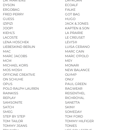
DR. MARTENS
DRYKORN
DYSON
ECOALF
ERGOBAG
FALKE
FRED PERRY
GOT BAG
GUESS
HUGO
IZIPIZI
JACK & JONES
JOOP!
KAPTEN & SON
KIEHL’S
LA PRAIRIE
LACOSTE
LE CREUSET
LENA HOSCHEK
LEVI’S®
LIEBESKIND BERLIN
LUISA CERANO
MAC
MARC CAIN
MARC JACOBS
MARC O’POLO
MCM
MEY
MICHAEL KORS
MONARI
MOS MOSH
NEW BALANCE
OFFICINE CREATIVE
OLYMP
ON SCHUHE
ONLY
OPUS
PAUL GREEN
POLO RALPH LAUREN
RAGWEAR
RAINKISS
REISENTHEL
REPLAY
RICHROYAL
SAMSONITE
SANETTA
SATCH
SKINY
SMEG
SOMEDAY
STEP BY STEP
TOM FORD
TOM TAILOR
TOMMY HILFIGER
TOMMY JEANS
TONIES