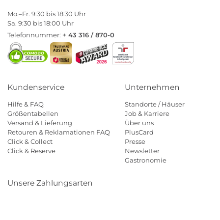
Mo.–Fr. 9:30 bis 18:30 Uhr
Sa. 9:30 bis 18:00 Uhr
Telefonnummer:
+ 43 316 / 870-0
Kundenservice
Unternehmen
Hilfe & FAQ
Standorte / Häuser
Größentabellen
Job & Karriere
Versand & Lieferung
Über uns
Retouren & Reklamationen FAQ
PlusCard
Click & Collect
Presse
Click & Reserve
Newsletter
Gastronomie
Unsere Zahlungsarten
Klarna
Paypal
Mastercard
Visa
Diners
Eps
Shop
Applepay
Amazon