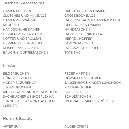
Taschen & Accessoires
DAMENTASCHEN
BAUCHTASCHEN DAMEN
CLUTCHES UND MINIBAGS
CROSSBODY BAGS
DAMENRUCKSÄCKE
DAMENSCHALS & DAMENTÜCHER
SHOPPER
GELDBÖRSEN DAMEN
HANDSCHUHE DAMEN
HANDTASCHEN
HERREN REISETASCHEN
HARTSCHALENKOFFER
KOFFER UND TROLLEYS
HERREN KOFFER
HERREN KULTURBEUTEL
LAPTOPTASCHEN
REISEGEPÄCK DAMEN
RUCKSÄCKE HERREN
BAUCH- & GÜRTELTASCHEN
TOTE BAG
Kinder
BILDERBÜCHER
FEDERMAPPEN
HÖRSPIELBOXEN
HÖRSPIELE & FIGUREN
HÖRSPIEL ZUBEHÖR
JAUSENBOX & KINDER LUNCHBOX
JUGENDBÜCHER
KINDERBÜCHER
KINDERGARTENRUCKSACK | KINDERGARTENBEUTEL
KUSCHELTIERE
SACHBÜCHER & KINDERLEXIKA
SCHULTASCHEN
TURNBEUTEL & SPORTTASCHEN
WEIHNACHTSKINDERBÜCHER
KLEIDER
Home & Beauty
AFTER SUN
AUGENCREME