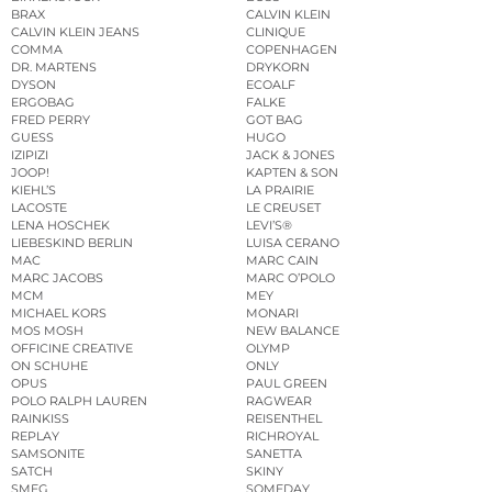
BRAX
CALVIN KLEIN
CALVIN KLEIN JEANS
CLINIQUE
COMMA
COPENHAGEN
DR. MARTENS
DRYKORN
DYSON
ECOALF
ERGOBAG
FALKE
FRED PERRY
GOT BAG
GUESS
HUGO
IZIPIZI
JACK & JONES
JOOP!
KAPTEN & SON
KIEHL’S
LA PRAIRIE
LACOSTE
LE CREUSET
LENA HOSCHEK
LEVI’S®
LIEBESKIND BERLIN
LUISA CERANO
MAC
MARC CAIN
MARC JACOBS
MARC O’POLO
MCM
MEY
MICHAEL KORS
MONARI
MOS MOSH
NEW BALANCE
OFFICINE CREATIVE
OLYMP
ON SCHUHE
ONLY
OPUS
PAUL GREEN
POLO RALPH LAUREN
RAGWEAR
RAINKISS
REISENTHEL
REPLAY
RICHROYAL
SAMSONITE
SANETTA
SATCH
SKINY
SMEG
SOMEDAY