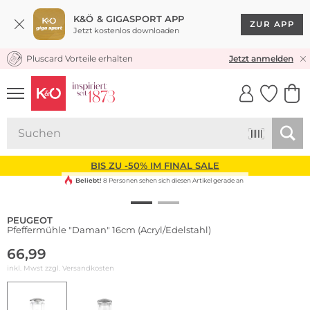
K&Ö & GIGASPORT APP
ZUR APP
Jetzt kostenlos downloaden
Pluscard Vorteile erhalten
KOSTENLOSER VERSAND* & RÜCKVERSAND
Jetzt anmelden
UNSERE APP
CLICK &
CLICK &
COLLECT
RESERVE
BIS ZU -50% IM FINAL SALE
Beliebt!
8 Personen sehen sich diesen Artikel gerade an
PEUGEOT
Pfeffermühle "Daman" 16cm (Acryl/Edelstahl)
66,99
inkl. Mwst zzgl.
Versandkosten