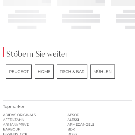
Stöbern Sie weiter
PEUGEOT
HOME
TISCH & BAR
MÜHLEN
Topmarken
ADIDAS ORIGINALS
AESOP
AFFENZAHN
ALESSI
ARMANI/PRIVÉ
ARMEDANGELS
BARBOUR
BDK
BIRKENSTOCK
BOSS