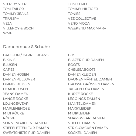
STEP BY STEP
TOM FORD
TOM TAILOR
TOMMY HILFIGER
TOMMY JEANS
TONIES
TRIUMPH
VEE COLLECTIVE
VEJA
VERO MODA
VILLEROY & BOCH
WEEKEND MAX MARA
WMF
Damenmode & Schuhe
BALLOON / BARREL JEANS
BHS
BIKINIS
BLAZER FÜR DAMEN
BLUSEN
BOOTS
CAPES
CHELSEABOOTS
DAMENHOSEN
DAMENKLEIDER
DAMENPULLOVER
DAUNENMÄNTEL DAMEN
DIRNDLBLUSEN
GROSSE GRÖSSEN DAMEN
HEMDBLUSEN
JACKEN FÜR DAMEN
JEANS DAMEN
KURZE RÖCKE
LANGE RÖCKE
LEGGINGS DAMEN
LOUNGEWEAR
MÄNTEL DAMEN
MARLENEHOSE
MAXIKLEIDER
MIDI RÖCKE
MIDIKLEIDER
RÖCKE
SHAPEWEAR DAMEN
SONNENBRILLEN DAMEN
STIEFEL DAMEN
STIEFELETTEN FÜR DAMEN
STRICKJACKEN DAMEN
SWEATSHIRTS FÜR DAMEN
SOCKEN DAMEN