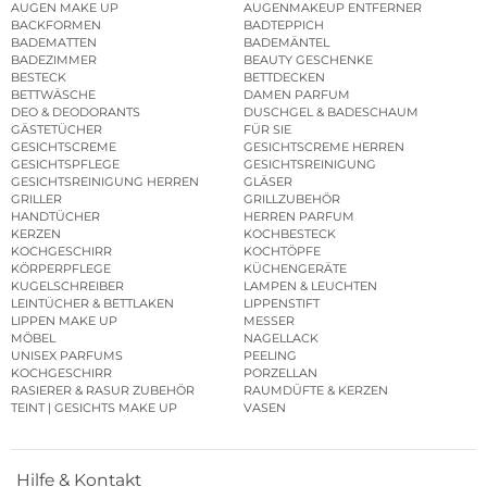
AUGEN MAKE UP
AUGENMAKEUP ENTFERNER
BACKFORMEN
BADTEPPICH
BADEMATTEN
BADEMÄNTEL
BADEZIMMER
BEAUTY GESCHENKE
BESTECK
BETTDECKEN
BETTWÄSCHE
DAMEN PARFUM
DEO & DEODORANTS
DUSCHGEL & BADESCHAUM
GÄSTETÜCHER
FÜR SIE
GESICHTSCREME
GESICHTSCREME HERREN
GESICHTSPFLEGE
GESICHTSREINIGUNG
GESICHTSREINIGUNG HERREN
GLÄSER
GRILLER
GRILLZUBEHÖR
HANDTÜCHER
HERREN PARFUM
KERZEN
KOCHBESTECK
KOCHGESCHIRR
KOCHTÖPFE
KÖRPERPFLEGE
KÜCHENGERÄTE
KUGELSCHREIBER
LAMPEN & LEUCHTEN
LEINTÜCHER & BETTLAKEN
LIPPENSTIFT
LIPPEN MAKE UP
MESSER
MÖBEL
NAGELLACK
UNISEX PARFUMS
PEELING
KOCHGESCHIRR
PORZELLAN
RASIERER & RASUR ZUBEHÖR
RAUMDÜFTE & KERZEN
TEINT | GESICHTS MAKE UP
VASEN
Hilfe & Kontakt