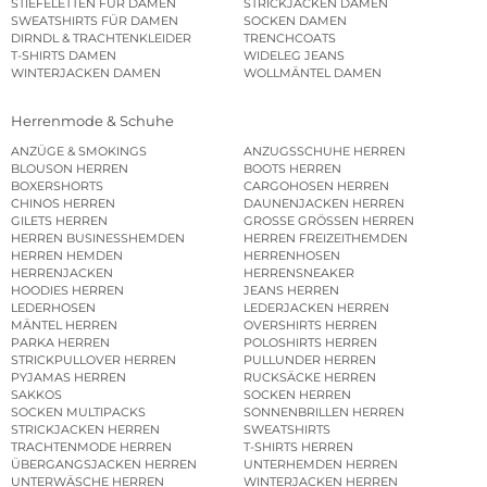
STIEFELETTEN FÜR DAMEN
STRICKJACKEN DAMEN
SWEATSHIRTS FÜR DAMEN
SOCKEN DAMEN
DIRNDL & TRACHTENKLEIDER
TRENCHCOATS
T-SHIRTS DAMEN
WIDELEG JEANS
WINTERJACKEN DAMEN
WOLLMÄNTEL DAMEN
Herrenmode & Schuhe
ANZÜGE & SMOKINGS
ANZUGSSCHUHE HERREN
BLOUSON HERREN
BOOTS HERREN
BOXERSHORTS
CARGOHOSEN HERREN
CHINOS HERREN
DAUNENJACKEN HERREN
GILETS HERREN
GROSSE GRÖSSEN HERREN
HERREN BUSINESSHEMDEN
HERREN FREIZEITHEMDEN
HERREN HEMDEN
HERRENHOSEN
HERRENJACKEN
HERRENSNEAKER
HOODIES HERREN
JEANS HERREN
LEDERHOSEN
LEDERJACKEN HERREN
MÄNTEL HERREN
OVERSHIRTS HERREN
PARKA HERREN
POLOSHIRTS HERREN
STRICKPULLOVER HERREN
PULLUNDER HERREN
PYJAMAS HERREN
RUCKSÄCKE HERREN
SAKKOS
SOCKEN HERREN
SOCKEN MULTIPACKS
SONNENBRILLEN HERREN
STRICKJACKEN HERREN
SWEATSHIRTS
TRACHTENMODE HERREN
T-SHIRTS HERREN
ÜBERGANGSJACKEN HERREN
UNTERHEMDEN HERREN
UNTERWÄSCHE HERREN
WINTERJACKEN HERREN