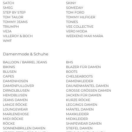
SATCH
SKINY
SMEG
SOMEDAY
STEP BY STEP
TOM FORD
TOM TAILOR
TOMMY HILFIGER
TOMMY JEANS
TONIES
TRIUMPH
VEE COLLECTIVE
VEJA
VERO MODA
VILLEROY & BOCH
WEEKEND MAX MARA
WMF
Damenmode & Schuhe
BALLOON / BARREL JEANS
BHS
BIKINIS
BLAZER FÜR DAMEN
BLUSEN
BOOTS
CAPES
CHELSEABOOTS
DAMENHOSEN
DAMENKLEIDER
DAMENPULLOVER
DAUNENMÄNTEL DAMEN
DIRNDLBLUSEN
GROSSE GRÖSSEN DAMEN
HEMDBLUSEN
JACKEN FÜR DAMEN
JEANS DAMEN
KURZE RÖCKE
LANGE RÖCKE
LEGGINGS DAMEN
LOUNGEWEAR
MÄNTEL DAMEN
MARLENEHOSE
MAXIKLEIDER
MIDI RÖCKE
MIDIKLEIDER
RÖCKE
SHAPEWEAR DAMEN
SONNENBRILLEN DAMEN
STIEFEL DAMEN