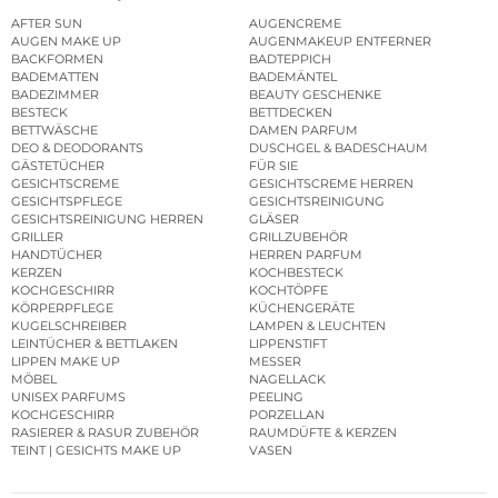
AFTER SUN
AUGENCREME
AUGEN MAKE UP
AUGENMAKEUP ENTFERNER
BACKFORMEN
BADTEPPICH
BADEMATTEN
BADEMÄNTEL
BADEZIMMER
BEAUTY GESCHENKE
BESTECK
BETTDECKEN
BETTWÄSCHE
DAMEN PARFUM
DEO & DEODORANTS
DUSCHGEL & BADESCHAUM
GÄSTETÜCHER
FÜR SIE
GESICHTSCREME
GESICHTSCREME HERREN
GESICHTSPFLEGE
GESICHTSREINIGUNG
GESICHTSREINIGUNG HERREN
GLÄSER
GRILLER
GRILLZUBEHÖR
HANDTÜCHER
HERREN PARFUM
KERZEN
KOCHBESTECK
KOCHGESCHIRR
KOCHTÖPFE
KÖRPERPFLEGE
KÜCHENGERÄTE
KUGELSCHREIBER
LAMPEN & LEUCHTEN
LEINTÜCHER & BETTLAKEN
LIPPENSTIFT
LIPPEN MAKE UP
MESSER
MÖBEL
NAGELLACK
UNISEX PARFUMS
PEELING
KOCHGESCHIRR
PORZELLAN
RASIERER & RASUR ZUBEHÖR
RAUMDÜFTE & KERZEN
TEINT | GESICHTS MAKE UP
VASEN