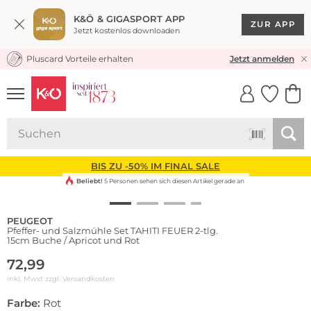
K&Ö & GIGASPORT APP
ZUR APP
Jetzt kostenlos downloaden
Pluscard Vorteile erhalten
KOSTENLOSER VERSAND* & RÜCKVERSAND
Jetzt anmelden
UNSERE APP
CLICK &
CLICK &
COLLECT
RESERVE
BIS ZU -50% IM FINAL SALE
Beliebt!
5 Personen sehen sich diesen Artikel gerade an
PEUGEOT
Pfeffer- und Salzmühle Set TAHITI FEUER 2-tlg.
15cm Buche / Apricot und Rot
72,99
inkl. Mwst zzgl.
Versandkosten
Farbe:
Rot