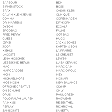
BARBOUR
BDK
BIRKENSTOCK
BOSS
BRAX
CALVIN KLEIN
CALVIN KLEIN JEANS
CLINIQUE
COMMA
COPENHAGEN
DR. MARTENS
DRYKORN
DYSON
ECOALF
ERGOBAG
FALKE
FRED PERRY
GOT BAG
GUESS
HUGO
IZIPIZI
JACK & JONES
JOOP!
KAPTEN & SON
KIEHL’S
LA PRAIRIE
LACOSTE
LE CREUSET
LENA HOSCHEK
LEVI’S®
LIEBESKIND BERLIN
LUISA CERANO
MAC
MARC CAIN
MARC JACOBS
MARC O’POLO
MCM
MEY
MICHAEL KORS
MONARI
MOS MOSH
NEW BALANCE
OFFICINE CREATIVE
OLYMP
ON SCHUHE
ONLY
OPUS
PAUL GREEN
POLO RALPH LAUREN
RAGWEAR
RAINKISS
REISENTHEL
REPLAY
RICHROYAL
SAMSONITE
SANETTA