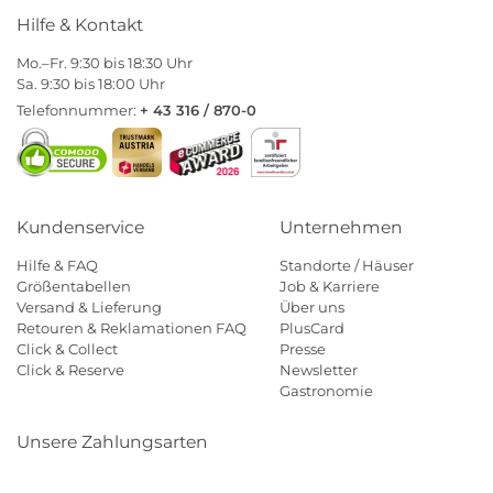
Hilfe & Kontakt
Mo.–Fr. 9:30 bis 18:30 Uhr
Sa. 9:30 bis 18:00 Uhr
Telefonnummer:
+ 43 316 / 870-0
Kundenservice
Unternehmen
Hilfe & FAQ
Standorte / Häuser
Größentabellen
Job & Karriere
Versand & Lieferung
Über uns
Retouren & Reklamationen FAQ
PlusCard
Click & Collect
Presse
Click & Reserve
Newsletter
Gastronomie
Unsere Zahlungsarten
Klarna
Paypal
Mastercard
Visa
Diners
Eps
Shop