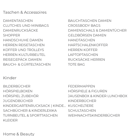
Taschen & Accessoires
DAMENTASCHEN
BAUCHTASCHEN DAMEN
CLUTCHES UND MINIBAGS
CROSSBODY BAGS
DAMENRUCKSÄCKE
DAMENSCHALS & DAMENTÜCHER
SHOPPER
GELDBÖRSEN DAMEN
HANDSCHUHE DAMEN
HANDTASCHEN
HERREN REISETASCHEN
HARTSCHALENKOFFER
KOFFER UND TROLLEYS
HERREN KOFFER
HERREN KULTURBEUTEL
LAPTOPTASCHEN
REISEGEPÄCK DAMEN
RUCKSÄCKE HERREN
BAUCH- & GÜRTELTASCHEN
TOTE BAG
Kinder
BILDERBÜCHER
FEDERMAPPEN
HÖRSPIELBOXEN
HÖRSPIELE & FIGUREN
HÖRSPIEL ZUBEHÖR
JAUSENBOX & KINDER LUNCHBOX
JUGENDBÜCHER
KINDERBÜCHER
KINDERGARTENRUCKSACK | KINDERGARTENBEUTEL
KUSCHELTIERE
SACHBÜCHER & KINDERLEXIKA
SCHULTASCHEN
TURNBEUTEL & SPORTTASCHEN
WEIHNACHTSKINDERBÜCHER
KLEIDER
Home & Beauty