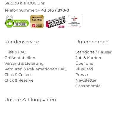
Sa. 9:30 bis 18:00 Uhr
Telefonnummer:
+ 43 316 / 870-0
Kundenservice
Unternehmen
Hilfe & FAQ
Standorte / Häuser
Größentabellen
Job & Karriere
Versand & Lieferung
Über uns
Retouren & Reklamationen FAQ
PlusCard
Click & Collect
Presse
Click & Reserve
Newsletter
Gastronomie
Unsere Zahlungsarten
Klarna
Paypal
Mastercard
Visa
Diners
Eps
Shop
Applepay
Amazon