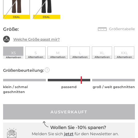
DEAL
DEAL
Größe:
Größentabelle
Welche Größe passt mir?
XS
S
M
L
XL
XXL
Alternativen
Alternativen
Alternativen
Alternativen
Alternativen
Alternativen
Größenbeurteilung:
?
klein / schmal
passend
groß / weit geschnitten
geschnitten
AUSVERKAUFT
Wollen Sie -10% sparen?
Melden Sie sich
jetzt
für den Newsletter an.