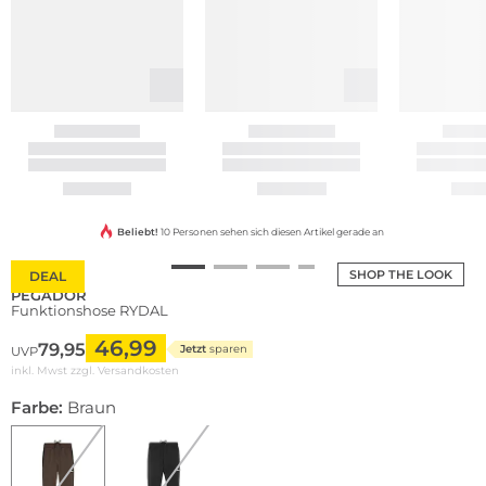
Beliebt!
10 Personen sehen sich diesen Artikel gerade an
SHOP THE LOOK
DEAL
PEGADOR
Funktionshose RYDAL
46,99
79,95
Jetzt
sparen
UVP
inkl. Mwst zzgl.
Versandkosten
Farbe:
Braun