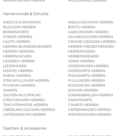
WINTERJACKEN DAMEN
WOLLMÄNTEL DAMEN
Herrenmode & Schuhe
ANZÜGE & SMOKINGS
ANZUGSSCHUHE HERREN
BLOUSON HERREN
BOOTS HERREN
BOXERSHORTS
CARGOHOSEN HERREN
CHINOS HERREN
DAUNENJACKEN HERREN
GILETS HERREN
GROSSE GRÖSSEN HERREN
HERREN BUSINESSHEMDEN
HERREN FREIZEITHEMDEN
HERREN HEMDEN
HERRENHOSEN
HERRENJACKEN
HERRENSNEAKER
HOODIES HERREN
JEANS HERREN
LEDERHOSEN
LEDERJACKEN HERREN
MÄNTEL HERREN
OVERSHIRTS HERREN
PARKA HERREN
POLOSHIRTS HERREN
STRICKPULLOVER HERREN
PULLUNDER HERREN
PYJAMAS HERREN
RUCKSÄCKE HERREN
SAKKOS
SOCKEN HERREN
SOCKEN MULTIPACKS
SONNENBRILLEN HERREN
STRICKJACKEN HERREN
SWEATSHIRTS
TRACHTENMODE HERREN
T-SHIRTS HERREN
ÜBERGANGSJACKEN HERREN
UNTERHEMDEN HERREN
UNTERWÄSCHE HERREN
WINTERJACKEN HERREN
Taschen & Accessoires