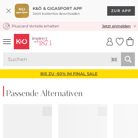
K&Ö & GIGASPORT APP
ZUR APP
Jetzt kostenlos downloaden
Pluscard Vorteile erhalten
KOSTENLOSER VERSAND* & RÜCKVERSAND
Jetzt anmelden
UNSERE APP
CLICK &
CLICK &
COLLECT
RESERVE
BIS ZU -50% IM FINAL SALE
Passende Alternativen