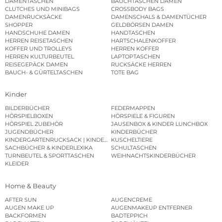
DAMENTASCHEN
BAUCHTASCHEN DAMEN
CLUTCHES UND MINIBAGS
CROSSBODY BAGS
DAMENRUCKSÄCKE
DAMENSCHALS & DAMENTÜCHER
SHOPPER
GELDBÖRSEN DAMEN
HANDSCHUHE DAMEN
HANDTASCHEN
HERREN REISETASCHEN
HARTSCHALENKOFFER
KOFFER UND TROLLEYS
HERREN KOFFER
HERREN KULTURBEUTEL
LAPTOPTASCHEN
REISEGEPÄCK DAMEN
RUCKSÄCKE HERREN
BAUCH- & GÜRTELTASCHEN
TOTE BAG
Kinder
BILDERBÜCHER
FEDERMAPPEN
HÖRSPIELBOXEN
HÖRSPIELE & FIGUREN
HÖRSPIEL ZUBEHÖR
JAUSENBOX & KINDER LUNCHBOX
JUGENDBÜCHER
KINDERBÜCHER
KINDERGARTENRUCKSACK | KINDERGARTENBEUTEL
KUSCHELTIERE
SACHBÜCHER & KINDERLEXIKA
SCHULTASCHEN
TURNBEUTEL & SPORTTASCHEN
WEIHNACHTSKINDERBÜCHER
KLEIDER
Home & Beauty
AFTER SUN
AUGENCREME
AUGEN MAKE UP
AUGENMAKEUP ENTFERNER
BACKFORMEN
BADTEPPICH