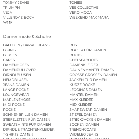
TOMMY JEANS
TONIES
TRIUMPH
VEE COLLECTIVE
VEJA
VERO MODA
VILLEROY & BOCH
WEEKEND MAX MARA
WMF
Damenmode & Schuhe
BALLOON / BARREL JEANS
BHS
BIKINIS
BLAZER FÜR DAMEN
BLUSEN
BOOTS
CAPES
CHELSEABOOTS
DAMENHOSEN
DAMENKLEIDER
DAMENPULLOVER
DAUNENMÄNTEL DAMEN
DIRNDLBLUSEN
GROSSE GRÖSSEN DAMEN
HEMDBLUSEN
JACKEN FÜR DAMEN
JEANS DAMEN
KURZE RÖCKE
LANGE RÖCKE
LEGGINGS DAMEN
LOUNGEWEAR
MÄNTEL DAMEN
MARLENEHOSE
MAXIKLEIDER
MIDI RÖCKE
MIDIKLEIDER
RÖCKE
SHAPEWEAR DAMEN
SONNENBRILLEN DAMEN
STIEFEL DAMEN
STIEFELETTEN FÜR DAMEN
STRICKJACKEN DAMEN
SWEATSHIRTS FÜR DAMEN
SOCKEN DAMEN
DIRNDL & TRACHTENKLEIDER
TRENCHCOATS
T-SHIRTS DAMEN
WIDELEG JEANS