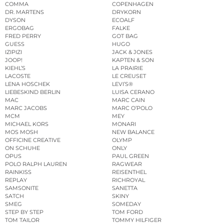
COMMA
COPENHAGEN
DR. MARTENS
DRYKORN
DYSON
ECOALF
ERGOBAG
FALKE
FRED PERRY
GOT BAG
GUESS
HUGO
IZIPIZI
JACK & JONES
JOOP!
KAPTEN & SON
KIEHL’S
LA PRAIRIE
LACOSTE
LE CREUSET
LENA HOSCHEK
LEVI’S®
LIEBESKIND BERLIN
LUISA CERANO
MAC
MARC CAIN
MARC JACOBS
MARC O’POLO
MCM
MEY
MICHAEL KORS
MONARI
MOS MOSH
NEW BALANCE
OFFICINE CREATIVE
OLYMP
ON SCHUHE
ONLY
OPUS
PAUL GREEN
POLO RALPH LAUREN
RAGWEAR
RAINKISS
REISENTHEL
REPLAY
RICHROYAL
SAMSONITE
SANETTA
SATCH
SKINY
SMEG
SOMEDAY
STEP BY STEP
TOM FORD
TOM TAILOR
TOMMY HILFIGER