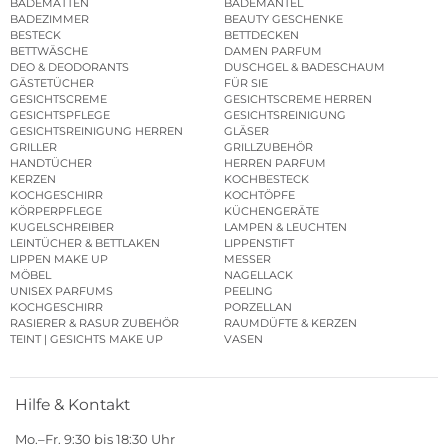
BADEMATTEN
BADEMÄNTEL
BADEZIMMER
BEAUTY GESCHENKE
BESTECK
BETTDECKEN
BETTWÄSCHE
DAMEN PARFUM
DEO & DEODORANTS
DUSCHGEL & BADESCHAUM
GÄSTETÜCHER
FÜR SIE
GESICHTSCREME
GESICHTSCREME HERREN
GESICHTSPFLEGE
GESICHTSREINIGUNG
GESICHTSREINIGUNG HERREN
GLÄSER
GRILLER
GRILLZUBEHÖR
HANDTÜCHER
HERREN PARFUM
KERZEN
KOCHBESTECK
KOCHGESCHIRR
KOCHTÖPFE
KÖRPERPFLEGE
KÜCHENGERÄTE
KUGELSCHREIBER
LAMPEN & LEUCHTEN
LEINTÜCHER & BETTLAKEN
LIPPENSTIFT
LIPPEN MAKE UP
MESSER
MÖBEL
NAGELLACK
UNISEX PARFUMS
PEELING
KOCHGESCHIRR
PORZELLAN
RASIERER & RASUR ZUBEHÖR
RAUMDÜFTE & KERZEN
TEINT | GESICHTS MAKE UP
VASEN
Hilfe & Kontakt
Mo.–Fr. 9:30 bis 18:30 Uhr