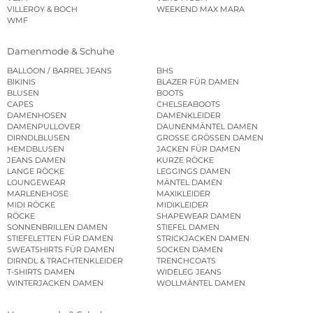
VILLEROY & BOCH
WEEKEND MAX MARA
WMF
Damenmode & Schuhe
BALLOON / BARREL JEANS
BHS
BIKINIS
BLAZER FÜR DAMEN
BLUSEN
BOOTS
CAPES
CHELSEABOOTS
DAMENHOSEN
DAMENKLEIDER
DAMENPULLOVER
DAUNENMÄNTEL DAMEN
DIRNDLBLUSEN
GROSSE GRÖSSEN DAMEN
HEMDBLUSEN
JACKEN FÜR DAMEN
JEANS DAMEN
KURZE RÖCKE
LANGE RÖCKE
LEGGINGS DAMEN
LOUNGEWEAR
MÄNTEL DAMEN
MARLENEHOSE
MAXIKLEIDER
MIDI RÖCKE
MIDIKLEIDER
RÖCKE
SHAPEWEAR DAMEN
SONNENBRILLEN DAMEN
STIEFEL DAMEN
STIEFELETTEN FÜR DAMEN
STRICKJACKEN DAMEN
SWEATSHIRTS FÜR DAMEN
SOCKEN DAMEN
DIRNDL & TRACHTENKLEIDER
TRENCHCOATS
T-SHIRTS DAMEN
WIDELEG JEANS
WINTERJACKEN DAMEN
WOLLMÄNTEL DAMEN