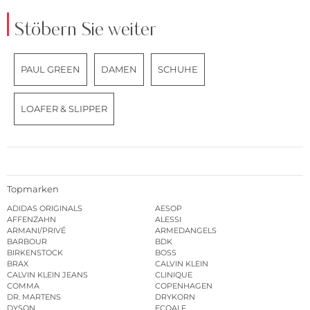
Stöbern Sie weiter
PAUL GREEN
DAMEN
SCHUHE
LOAFER & SLIPPER
Topmarken
ADIDAS ORIGINALS
AESOP
AFFENZAHN
ALESSI
ARMANI/PRIVÉ
ARMEDANGELS
BARBOUR
BDK
BIRKENSTOCK
BOSS
BRAX
CALVIN KLEIN
CALVIN KLEIN JEANS
CLINIQUE
COMMA
COPENHAGEN
DR. MARTENS
DRYKORN
DYSON
ECOALF