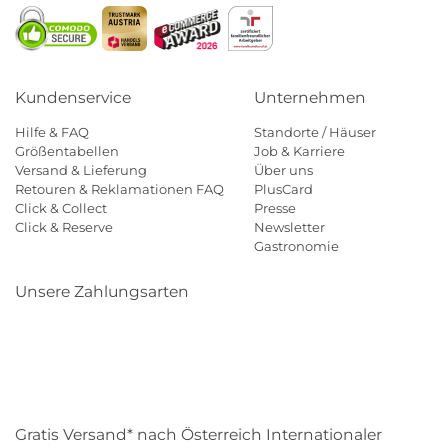
Kundenservice
Unternehmen
Hilfe & FAQ
Standorte / Häuser
Größentabellen
Job & Karriere
Versand & Lieferung
Über uns
Retouren & Reklamationen FAQ
PlusCard
Click & Collect
Presse
Click & Reserve
Newsletter
Gastronomie
Unsere Zahlungsarten
Klarna
Paypal
Mastercard
Visa
Diners
Eps
Shop
Applepay
Amazon
Gratis Versand* nach Österreich Internationaler