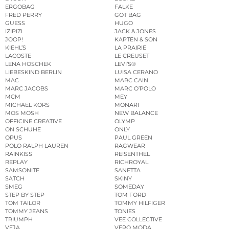
ERGOBAG
FALKE
FRED PERRY
GOT BAG
GUESS
HUGO
IZIPIZI
JACK & JONES
JOOP!
KAPTEN & SON
KIEHL’S
LA PRAIRIE
LACOSTE
LE CREUSET
LENA HOSCHEK
LEVI’S®
LIEBESKIND BERLIN
LUISA CERANO
MAC
MARC CAIN
MARC JACOBS
MARC O’POLO
MCM
MEY
MICHAEL KORS
MONARI
MOS MOSH
NEW BALANCE
OFFICINE CREATIVE
OLYMP
ON SCHUHE
ONLY
OPUS
PAUL GREEN
POLO RALPH LAUREN
RAGWEAR
RAINKISS
REISENTHEL
REPLAY
RICHROYAL
SAMSONITE
SANETTA
SATCH
SKINY
SMEG
SOMEDAY
STEP BY STEP
TOM FORD
TOM TAILOR
TOMMY HILFIGER
TOMMY JEANS
TONIES
TRIUMPH
VEE COLLECTIVE
VEJA
VERO MODA