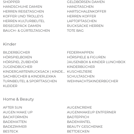
SHOPPER
GELDBÖRSEN DAMEN
HANDSCHUHE DAMEN
HANDTASCHEN
HERREN REISETASCHEN
HARTSCHALENKOFFER
KOFFER UND TROLLEYS
HERREN KOFFER
HERREN KULTURBEUTEL
LAPTOPTASCHEN
REISEGEPÄCK DAMEN
RUCKSÄCKE HERREN
BAUCH- & GÜRTELTASCHEN
TOTE BAG
Kinder
BILDERBÜCHER
FEDERMAPPEN
HÖRSPIELBOXEN
HÖRSPIELE & FIGUREN
HÖRSPIEL ZUBEHÖR
JAUSENBOX & KINDER LUNCHBOX
JUGENDBÜCHER
KINDERBÜCHER
KINDERGARTENRUCKSACK | KINDERGARTENBEUTEL
KUSCHELTIERE
SACHBÜCHER & KINDERLEXIKA
SCHULTASCHEN
TURNBEUTEL & SPORTTASCHEN
WEIHNACHTSKINDERBÜCHER
KLEIDER
Home & Beauty
AFTER SUN
AUGENCREME
AUGEN MAKE UP
AUGENMAKEUP ENTFERNER
BACKFORMEN
BADTEPPICH
BADEMATTEN
BADEMÄNTEL
BADEZIMMER
BEAUTY GESCHENKE
BESTECK
BETTDECKEN