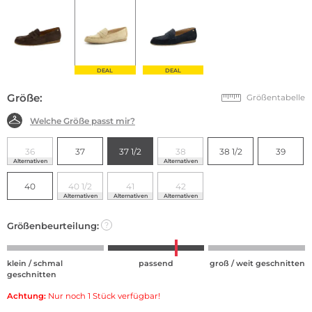
DEAL
DEAL
Größe:
Größentabelle
Welche Größe passt mir?
36
37
37 1/2
38
38 1/2
39
Alternativen
Alternativen
40
40 1/2
41
42
Alternativen
Alternativen
Alternativen
Größenbeurteilung:
?
klein / schmal
passend
groß / weit geschnitten
geschnitten
Achtung:
Nur noch 1 Stück verfügbar!