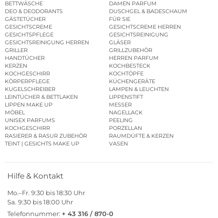
BETTWÄSCHE
DAMEN PARFUM
DEO & DEODORANTS
DUSCHGEL & BADESCHAUM
GÄSTETÜCHER
FÜR SIE
GESICHTSCREME
GESICHTSCREME HERREN
GESICHTSPFLEGE
GESICHTSREINIGUNG
GESICHTSREINIGUNG HERREN
GLÄSER
GRILLER
GRILLZUBEHÖR
HANDTÜCHER
HERREN PARFUM
KERZEN
KOCHBESTECK
KOCHGESCHIRR
KOCHTÖPFE
KÖRPERPFLEGE
KÜCHENGERÄTE
KUGELSCHREIBER
LAMPEN & LEUCHTEN
LEINTÜCHER & BETTLAKEN
LIPPENSTIFT
LIPPEN MAKE UP
MESSER
MÖBEL
NAGELLACK
UNISEX PARFUMS
PEELING
KOCHGESCHIRR
PORZELLAN
RASIERER & RASUR ZUBEHÖR
RAUMDÜFTE & KERZEN
TEINT | GESICHTS MAKE UP
VASEN
Hilfe & Kontakt
Mo.–Fr. 9:30 bis 18:30 Uhr
Sa. 9:30 bis 18:00 Uhr
Telefonnummer:
+ 43 316 / 870-0