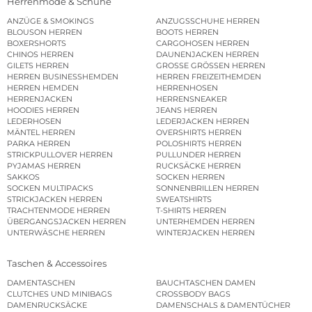
Herrenmode & Schuhe
ANZÜGE & SMOKINGS
ANZUGSSCHUHE HERREN
BLOUSON HERREN
BOOTS HERREN
BOXERSHORTS
CARGOHOSEN HERREN
CHINOS HERREN
DAUNENJACKEN HERREN
GILETS HERREN
GROSSE GRÖSSEN HERREN
HERREN BUSINESSHEMDEN
HERREN FREIZEITHEMDEN
HERREN HEMDEN
HERRENHOSEN
HERRENJACKEN
HERRENSNEAKER
HOODIES HERREN
JEANS HERREN
LEDERHOSEN
LEDERJACKEN HERREN
MÄNTEL HERREN
OVERSHIRTS HERREN
PARKA HERREN
POLOSHIRTS HERREN
STRICKPULLOVER HERREN
PULLUNDER HERREN
PYJAMAS HERREN
RUCKSÄCKE HERREN
SAKKOS
SOCKEN HERREN
SOCKEN MULTIPACKS
SONNENBRILLEN HERREN
STRICKJACKEN HERREN
SWEATSHIRTS
TRACHTENMODE HERREN
T-SHIRTS HERREN
ÜBERGANGSJACKEN HERREN
UNTERHEMDEN HERREN
UNTERWÄSCHE HERREN
WINTERJACKEN HERREN
Taschen & Accessoires
DAMENTASCHEN
BAUCHTASCHEN DAMEN
CLUTCHES UND MINIBAGS
CROSSBODY BAGS
DAMENRUCKSÄCKE
DAMENSCHALS & DAMENTÜCHER