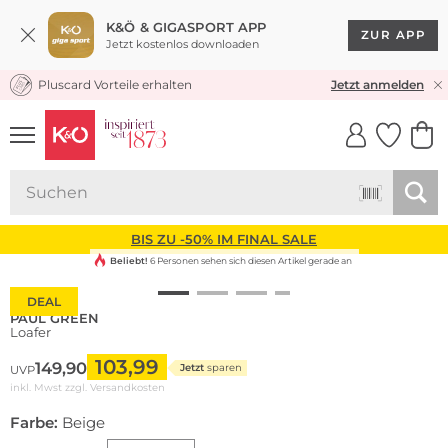
K&Ö & GIGASPORT APP
ZUR APP
Jetzt kostenlos downloaden
Pluscard Vorteile erhalten
KOSTENLOSER VERSAND* & RÜCKVERSAND
Jetzt anmelden
UNSERE APP
CLICK &
CLICK &
COLLECT
RESERVE
BIS ZU -50% IM FINAL SALE
Beliebt!
6 Personen sehen sich diesen Artikel gerade an
DEAL
PAUL GREEN
Loafer
103,99
149,90
Jetzt
sparen
UVP
inkl. Mwst zzgl.
Versandkosten
Farbe:
Beige