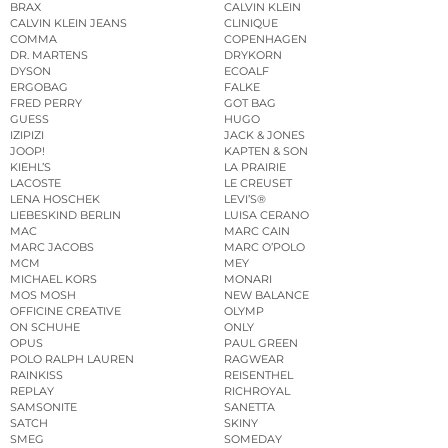
BRAX
CALVIN KLEIN
CALVIN KLEIN JEANS
CLINIQUE
COMMA
COPENHAGEN
DR. MARTENS
DRYKORN
DYSON
ECOALF
ERGOBAG
FALKE
FRED PERRY
GOT BAG
GUESS
HUGO
IZIPIZI
JACK & JONES
JOOP!
KAPTEN & SON
KIEHL’S
LA PRAIRIE
LACOSTE
LE CREUSET
LENA HOSCHEK
LEVI’S®
LIEBESKIND BERLIN
LUISA CERANO
MAC
MARC CAIN
MARC JACOBS
MARC O’POLO
MCM
MEY
MICHAEL KORS
MONARI
MOS MOSH
NEW BALANCE
OFFICINE CREATIVE
OLYMP
ON SCHUHE
ONLY
OPUS
PAUL GREEN
POLO RALPH LAUREN
RAGWEAR
RAINKISS
REISENTHEL
REPLAY
RICHROYAL
SAMSONITE
SANETTA
SATCH
SKINY
SMEG
SOMEDAY