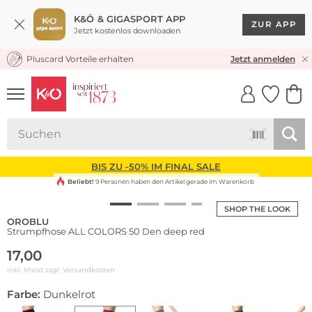
K&Ö & GIGASPORT APP
ZUR APP
Jetzt kostenlos downloaden
Pluscard Vorteile erhalten
KOSTENLOSER VERSAND* & RÜCKVERSAND
Jetzt anmelden
UNSERE APP
CLICK &
CLICK &
COLLECT
RESERVE
BIS ZU -50% IM FINAL SALE
Beliebt!
9 Personen haben den Artikel gerade im Warenkorb
SHOP THE LOOK
OROBLU
Strumpfhose ALL COLORS 50 Den deep red
17,00
inkl. Mwst zzgl.
Versandkosten
Farbe:
Dunkelrot