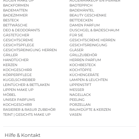
AUGEN MAKE UP
AUGENMAKEUP ENTFERNER
BACKFORMEN
BADTEPPICH
BADEMATTEN
BADEMÄNTEL
BADEZIMMER
BEAUTY GESCHENKE
BESTECK
BETTDECKEN
BETTWÄSCHE
DAMEN PARFUM
DEO & DEODORANTS
DUSCHGEL & BADESCHAUM
GÄSTETÜCHER
FÜR SIE
GESICHTSCREME
GESICHTSCREME HERREN
GESICHTSPFLEGE
GESICHTSREINIGUNG
GESICHTSREINIGUNG HERREN
GLÄSER
GRILLER
GRILLZUBEHÖR
HANDTÜCHER
HERREN PARFUM
KERZEN
KOCHBESTECK
KOCHGESCHIRR
KOCHTÖPFE
KÖRPERPFLEGE
KÜCHENGERÄTE
KUGELSCHREIBER
LAMPEN & LEUCHTEN
LEINTÜCHER & BETTLAKEN
LIPPENSTIFT
LIPPEN MAKE UP
MESSER
MÖBEL
NAGELLACK
UNISEX PARFUMS
PEELING
KOCHGESCHIRR
PORZELLAN
RASIERER & RASUR ZUBEHÖR
RAUMDÜFTE & KERZEN
TEINT | GESICHTS MAKE UP
VASEN
Hilfe & Kontakt