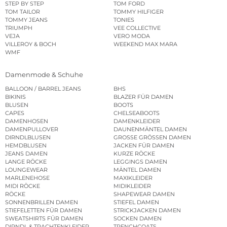
STEP BY STEP
TOM FORD
TOM TAILOR
TOMMY HILFIGER
TOMMY JEANS
TONIES
TRIUMPH
VEE COLLECTIVE
VEJA
VERO MODA
VILLEROY & BOCH
WEEKEND MAX MARA
WMF
Damenmode & Schuhe
BALLOON / BARREL JEANS
BHS
BIKINIS
BLAZER FÜR DAMEN
BLUSEN
BOOTS
CAPES
CHELSEABOOTS
DAMENHOSEN
DAMENKLEIDER
DAMENPULLOVER
DAUNENMÄNTEL DAMEN
DIRNDLBLUSEN
GROSSE GRÖSSEN DAMEN
HEMDBLUSEN
JACKEN FÜR DAMEN
JEANS DAMEN
KURZE RÖCKE
LANGE RÖCKE
LEGGINGS DAMEN
LOUNGEWEAR
MÄNTEL DAMEN
MARLENEHOSE
MAXIKLEIDER
MIDI RÖCKE
MIDIKLEIDER
RÖCKE
SHAPEWEAR DAMEN
SONNENBRILLEN DAMEN
STIEFEL DAMEN
STIEFELETTEN FÜR DAMEN
STRICKJACKEN DAMEN
SWEATSHIRTS FÜR DAMEN
SOCKEN DAMEN
DIRNDL & TRACHTENKLEIDER
TRENCHCOATS