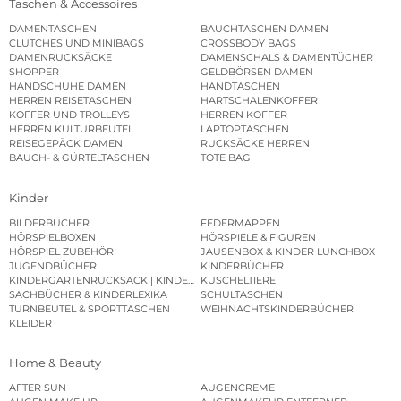
Taschen & Accessoires
DAMENTASCHEN
BAUCHTASCHEN DAMEN
CLUTCHES UND MINIBAGS
CROSSBODY BAGS
DAMENRUCKSÄCKE
DAMENSCHALS & DAMENTÜCHER
SHOPPER
GELDBÖRSEN DAMEN
HANDSCHUHE DAMEN
HANDTASCHEN
HERREN REISETASCHEN
HARTSCHALENKOFFER
KOFFER UND TROLLEYS
HERREN KOFFER
HERREN KULTURBEUTEL
LAPTOPTASCHEN
REISEGEPÄCK DAMEN
RUCKSÄCKE HERREN
BAUCH- & GÜRTELTASCHEN
TOTE BAG
Kinder
BILDERBÜCHER
FEDERMAPPEN
HÖRSPIELBOXEN
HÖRSPIELE & FIGUREN
HÖRSPIEL ZUBEHÖR
JAUSENBOX & KINDER LUNCHBOX
JUGENDBÜCHER
KINDERBÜCHER
KINDERGARTENRUCKSACK | KINDERGARTENBEUTEL
KUSCHELTIERE
SACHBÜCHER & KINDERLEXIKA
SCHULTASCHEN
TURNBEUTEL & SPORTTASCHEN
WEIHNACHTSKINDERBÜCHER
KLEIDER
Home & Beauty
AFTER SUN
AUGENCREME