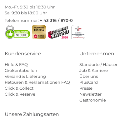
Mo.–Fr. 9:30 bis 18:30 Uhr
Sa. 9:30 bis 18:00 Uhr
Telefonnummer:
+ 43 316 / 870-0
Kundenservice
Unternehmen
Hilfe & FAQ
Standorte / Häuser
Größentabellen
Job & Karriere
Versand & Lieferung
Über uns
Retouren & Reklamationen FAQ
PlusCard
Click & Collect
Presse
Click & Reserve
Newsletter
Gastronomie
Unsere Zahlungsarten
Klarna
Paypal
Mastercard
Visa
Diners
Eps
Shop
Applepay
Amazon