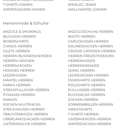
T-SHIRTS DAMEN
WIDELEG JEANS
WINTERJACKEN DAMEN
WOLLMÄNTEL DAMEN
Herrenmode & Schuhe
ANZÜGE & SMOKINGS
ANZUGSSCHUHE HERREN
BLOUSON HERREN
BOOTS HERREN
BOXERSHORTS
CARGOHOSEN HERREN
CHINOS HERREN
DAUNENJACKEN HERREN
GILETS HERREN
GROSSE GRÖSSEN HERREN
HERREN BUSINESSHEMDEN
HERREN FREIZEITHEMDEN
HERREN HEMDEN
HERRENHOSEN
HERRENJACKEN
HERRENSNEAKER
HOODIES HERREN
JEANS HERREN
LEDERHOSEN
LEDERJACKEN HERREN
MÄNTEL HERREN
OVERSHIRTS HERREN
PARKA HERREN
POLOSHIRTS HERREN
STRICKPULLOVER HERREN
PULLUNDER HERREN
PYJAMAS HERREN
RUCKSÄCKE HERREN
SAKKOS
SOCKEN HERREN
SOCKEN MULTIPACKS
SONNENBRILLEN HERREN
STRICKJACKEN HERREN
SWEATSHIRTS
TRACHTENMODE HERREN
T-SHIRTS HERREN
ÜBERGANGSJACKEN HERREN
UNTERHEMDEN HERREN
UNTERWÄSCHE HERREN
WINTERJACKEN HERREN