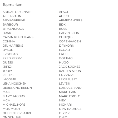
Topmarken
ADIDAS ORIGINALS
AESOP
AFFENZAHN
ALESSI
ARMANI/PRIVÉ
ARMEDANGELS
BARBOUR
BDK
BIRKENSTOCK
BOSS
BRAX
CALVIN KLEIN
CALVIN KLEIN JEANS
CLINIQUE
COMMA
COPENHAGEN
DR. MARTENS
DRYKORN
DYSON
ECOALF
ERGOBAG
FALKE
FRED PERRY
GOT BAG
GUESS
HUGO
IZIPIZI
JACK & JONES
JOOP!
KAPTEN & SON
KIEHL’S
LA PRAIRIE
LACOSTE
LE CREUSET
LENA HOSCHEK
LEVI’S®
LIEBESKIND BERLIN
LUISA CERANO
MAC
MARC CAIN
MARC JACOBS
MARC O’POLO
MCM
MEY
MICHAEL KORS
MONARI
MOS MOSH
NEW BALANCE
OFFICINE CREATIVE
OLYMP
ON SCHUHE
ONLY