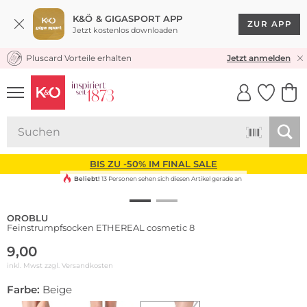
K&Ö & GIGASPORT APP
ZUR APP
Jetzt kostenlos downloaden
Pluscard Vorteile erhalten
KOSTENLOSER VERSAND* & RÜCKVERSAND
Jetzt anmelden
UNSERE APP
CLICK &
CLICK &
COLLECT
RESERVE
BIS ZU -50% IM FINAL SALE
Beliebt!
13 Personen sehen sich diesen Artikel gerade an
OROBLU
Feinstrumpfsocken ETHEREAL cosmetic 8
9,00
inkl. Mwst zzgl.
Versandkosten
Farbe:
Beige