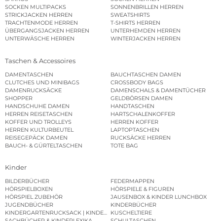
SOCKEN MULTIPACKS
SONNENBRILLEN HERREN
STRICKJACKEN HERREN
SWEATSHIRTS
TRACHTENMODE HERREN
T-SHIRTS HERREN
ÜBERGANGSJACKEN HERREN
UNTERHEMDEN HERREN
UNTERWÄSCHE HERREN
WINTERJACKEN HERREN
Taschen & Accessoires
DAMENTASCHEN
BAUCHTASCHEN DAMEN
CLUTCHES UND MINIBAGS
CROSSBODY BAGS
DAMENRUCKSÄCKE
DAMENSCHALS & DAMENTÜCHER
SHOPPER
GELDBÖRSEN DAMEN
HANDSCHUHE DAMEN
HANDTASCHEN
HERREN REISETASCHEN
HARTSCHALENKOFFER
KOFFER UND TROLLEYS
HERREN KOFFER
HERREN KULTURBEUTEL
LAPTOPTASCHEN
REISEGEPÄCK DAMEN
RUCKSÄCKE HERREN
BAUCH- & GÜRTELTASCHEN
TOTE BAG
Kinder
BILDERBÜCHER
FEDERMAPPEN
HÖRSPIELBOXEN
HÖRSPIELE & FIGUREN
HÖRSPIEL ZUBEHÖR
JAUSENBOX & KINDER LUNCHBOX
JUGENDBÜCHER
KINDERBÜCHER
KINDERGARTENRUCKSACK | KINDERGARTENBEUTEL
KUSCHELTIERE
SACHBÜCHER & KINDERLEXIKA
SCHULTASCHEN