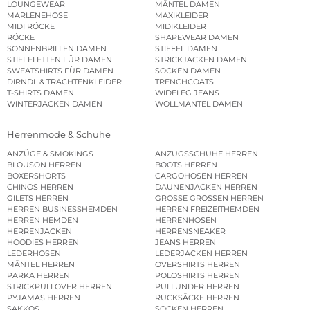
LOUNGEWEAR
MÄNTEL DAMEN
MARLENEHOSE
MAXIKLEIDER
MIDI RÖCKE
MIDIKLEIDER
RÖCKE
SHAPEWEAR DAMEN
SONNENBRILLEN DAMEN
STIEFEL DAMEN
STIEFELETTEN FÜR DAMEN
STRICKJACKEN DAMEN
SWEATSHIRTS FÜR DAMEN
SOCKEN DAMEN
DIRNDL & TRACHTENKLEIDER
TRENCHCOATS
T-SHIRTS DAMEN
WIDELEG JEANS
WINTERJACKEN DAMEN
WOLLMÄNTEL DAMEN
Herrenmode & Schuhe
ANZÜGE & SMOKINGS
ANZUGSSCHUHE HERREN
BLOUSON HERREN
BOOTS HERREN
BOXERSHORTS
CARGOHOSEN HERREN
CHINOS HERREN
DAUNENJACKEN HERREN
GILETS HERREN
GROSSE GRÖSSEN HERREN
HERREN BUSINESSHEMDEN
HERREN FREIZEITHEMDEN
HERREN HEMDEN
HERRENHOSEN
HERRENJACKEN
HERRENSNEAKER
HOODIES HERREN
JEANS HERREN
LEDERHOSEN
LEDERJACKEN HERREN
MÄNTEL HERREN
OVERSHIRTS HERREN
PARKA HERREN
POLOSHIRTS HERREN
STRICKPULLOVER HERREN
PULLUNDER HERREN
PYJAMAS HERREN
RUCKSÄCKE HERREN
SAKKOS
SOCKEN HERREN