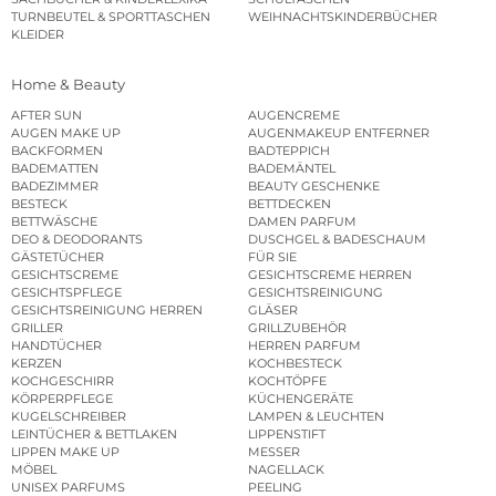
TURNBEUTEL & SPORTTASCHEN
WEIHNACHTSKINDERBÜCHER
KLEIDER
Home & Beauty
AFTER SUN
AUGENCREME
AUGEN MAKE UP
AUGENMAKEUP ENTFERNER
BACKFORMEN
BADTEPPICH
BADEMATTEN
BADEMÄNTEL
BADEZIMMER
BEAUTY GESCHENKE
BESTECK
BETTDECKEN
BETTWÄSCHE
DAMEN PARFUM
DEO & DEODORANTS
DUSCHGEL & BADESCHAUM
GÄSTETÜCHER
FÜR SIE
GESICHTSCREME
GESICHTSCREME HERREN
GESICHTSPFLEGE
GESICHTSREINIGUNG
GESICHTSREINIGUNG HERREN
GLÄSER
GRILLER
GRILLZUBEHÖR
HANDTÜCHER
HERREN PARFUM
KERZEN
KOCHBESTECK
KOCHGESCHIRR
KOCHTÖPFE
KÖRPERPFLEGE
KÜCHENGERÄTE
KUGELSCHREIBER
LAMPEN & LEUCHTEN
LEINTÜCHER & BETTLAKEN
LIPPENSTIFT
LIPPEN MAKE UP
MESSER
MÖBEL
NAGELLACK
UNISEX PARFUMS
PEELING