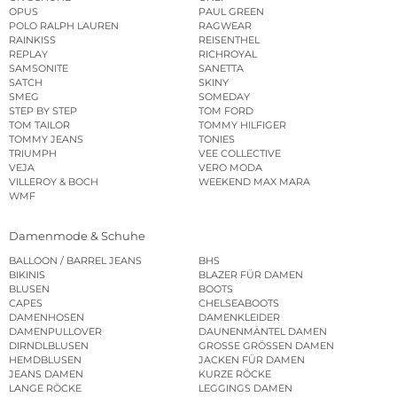
OPUS
PAUL GREEN
POLO RALPH LAUREN
RAGWEAR
RAINKISS
REISENTHEL
REPLAY
RICHROYAL
SAMSONITE
SANETTA
SATCH
SKINY
SMEG
SOMEDAY
STEP BY STEP
TOM FORD
TOM TAILOR
TOMMY HILFIGER
TOMMY JEANS
TONIES
TRIUMPH
VEE COLLECTIVE
VEJA
VERO MODA
VILLEROY & BOCH
WEEKEND MAX MARA
WMF
Damenmode & Schuhe
BALLOON / BARREL JEANS
BHS
BIKINIS
BLAZER FÜR DAMEN
BLUSEN
BOOTS
CAPES
CHELSEABOOTS
DAMENHOSEN
DAMENKLEIDER
DAMENPULLOVER
DAUNENMÄNTEL DAMEN
DIRNDLBLUSEN
GROSSE GRÖSSEN DAMEN
HEMDBLUSEN
JACKEN FÜR DAMEN
JEANS DAMEN
KURZE RÖCKE
LANGE RÖCKE
LEGGINGS DAMEN