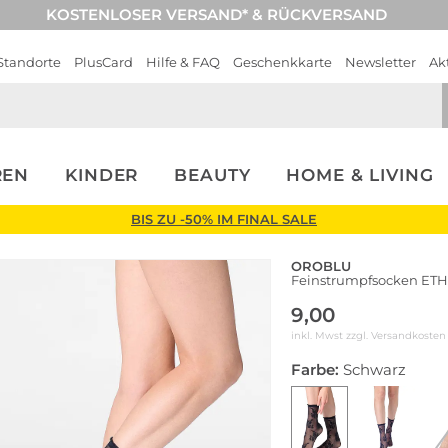
KOSTENLOSER VERSAND* & RÜCKVERSAND
Standorte
PlusCard
Hilfe & FAQ
Geschenkkarte
Newsletter
Ak
REN
KINDER
BEAUTY
HOME & LIVING
BIS ZU -50% IM FINAL SALE
OROBLU
Feinstrumpfsocken ET
9,00
inkl. Mwst zzgl.
Versandkosten
Farbe:
Schwarz