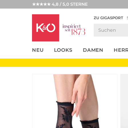
★★★★★ 4,8 / 5,0 STERNE
ZU GIGASPORT
FASHION-
UNSERE APP
CLICK &
CLICK &
TRENDS
COLLECT
RESERVE
NEU
LOOKS
DAMEN
HER