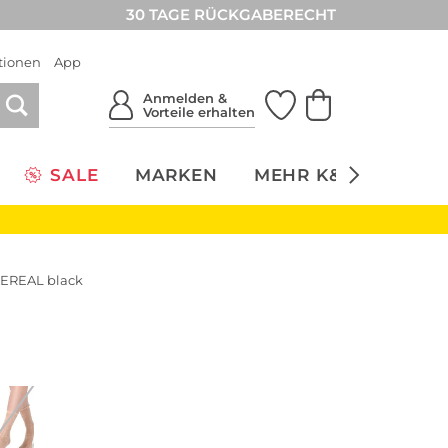
30 TAGE RÜCKGABERECHT
tionen
App
Anmelden &
Vorteile erhalten
SALE
MARKEN
MEHR K&Ö
NACH
HEREAL black