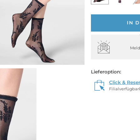
IN 
Meld
Lieferoption:
Click & Rese
Filialverfügba