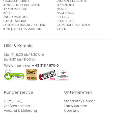
KUGELSCHREIBER
LAMPEN & LEUCHTEN
LEINTÜCHER & BETTLAKEN
LIPPENSTIFT
LIPPEN MAKE UP
MESSER
MÖBEL
NAGELLACK
UNISEX PARFUMS
PEELING
KOCHGESCHIRR
PORZELLAN
RASIERER & RASUR ZUBEHÖR
RAUMDÜFTE & KERZEN
TEINT | GESICHTS MAKE UP
VASEN
Hilfe & Kontakt
Mo.–Fr. 9:30 bis 18:30 Uhr
Sa. 9:30 bis 18:00 Uhr
Telefonnummer:
+ 43 316 / 870-0
Kundenservice
Unternehmen
Hilfe & FAQ
Standorte / Häuser
Größentabellen
Job & Karriere
Versand & Lieferung
Über uns