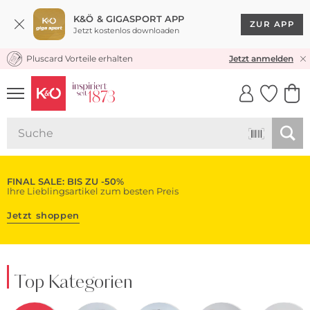
K&Ö & GIGASPORT APP
ZUR APP
Jetzt kostenlos downloaden
Pluscard Vorteile erhalten
KOSTENLOSER VERSAND* & RÜCKVERSAND
Jetzt anmelden
UNSERE APP
CLICK &
CLICK &
COLLECT
RESERVE
FINAL SALE: BIS ZU -50%
Ihre Lieblingsartikel zum besten Preis
Jetzt shoppen
Top Kategorien