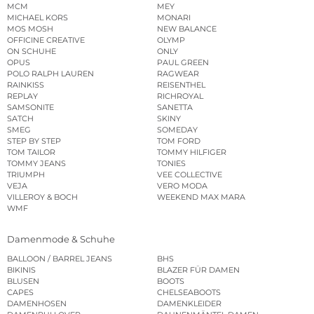
MCM
MEY
MICHAEL KORS
MONARI
MOS MOSH
NEW BALANCE
OFFICINE CREATIVE
OLYMP
ON SCHUHE
ONLY
OPUS
PAUL GREEN
POLO RALPH LAUREN
RAGWEAR
RAINKISS
REISENTHEL
REPLAY
RICHROYAL
SAMSONITE
SANETTA
SATCH
SKINY
SMEG
SOMEDAY
STEP BY STEP
TOM FORD
TOM TAILOR
TOMMY HILFIGER
TOMMY JEANS
TONIES
TRIUMPH
VEE COLLECTIVE
VEJA
VERO MODA
VILLEROY & BOCH
WEEKEND MAX MARA
WMF
Damenmode & Schuhe
BALLOON / BARREL JEANS
BHS
BIKINIS
BLAZER FÜR DAMEN
BLUSEN
BOOTS
CAPES
CHELSEABOOTS
DAMENHOSEN
DAMENKLEIDER