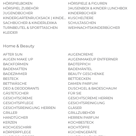
HÖRSPIELBOXEN
HÖRSPIELE & FIGUREN
HÖRSPIEL ZUBEHÖR
JAUSENBOX & KINDER LUNCHBOX
JUGENDBÜCHER
KINDERBÜCHER
KINDERGARTENRUCKSACK | KINDERGARTENBEUTEL
KUSCHELTIERE
SACHBÜCHER & KINDERLEXIKA
SCHULTASCHEN
TURNBEUTEL & SPORTTASCHEN
WEIHNACHTSKINDERBÜCHER
KLEIDER
Home & Beauty
AFTER SUN
AUGENCREME
AUGEN MAKE UP
AUGENMAKEUP ENTFERNER
BACKFORMEN
BADTEPPICH
BADEMATTEN
BADEMÄNTEL
BADEZIMMER
BEAUTY GESCHENKE
BESTECK
BETTDECKEN
BETTWÄSCHE
DAMEN PARFUM
DEO & DEODORANTS
DUSCHGEL & BADESCHAUM
GÄSTETÜCHER
FÜR SIE
GESICHTSCREME
GESICHTSCREME HERREN
GESICHTSPFLEGE
GESICHTSREINIGUNG
GESICHTSREINIGUNG HERREN
GLÄSER
GRILLER
GRILLZUBEHÖR
HANDTÜCHER
HERREN PARFUM
KERZEN
KOCHBESTECK
KOCHGESCHIRR
KOCHTÖPFE
KÖRPERPFLEGE
KÜCHENGERÄTE