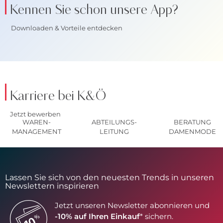
Kennen Sie schon unsere App?
Downloaden & Vorteile entdecken
Karriere bei K&Ö
Jetzt bewerben
WAREN-
ABTEILUNGS-
BERATUNG
MANAGEMENT
LEITUNG
DAMENMODE
Lassen Sie sich von den neuesten Trends in unseren
Newslettern inspirieren
Jetzt unseren Newsletter abonnieren und
-10% auf Ihren Einkauf
* sichern.