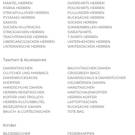
MÄNTEL HERREN
OVERSHIRTS HERREN
PARKA HERREN
POLOSHIRTS HERREN
STRICKPULLOVER HERREN
PULLUNDER HERREN
PYJAMAS HERREN
RUCKSÄCKE HERREN
SAKKOS
SOCKEN HERREN
SOCKEN MULTIPACKS
SONNENBRILLEN HERREN
STRICKJACKEN HERREN
SWEATSHIRTS
TRACHTENMODE HERREN
T-SHIRTS HERREN
ÜBERGANGSJACKEN HERREN
UNTERHEMDEN HERREN
UNTERWÄSCHE HERREN
WINTERJACKEN HERREN
Taschen & Accessoires
DAMENTASCHEN
BAUCHTASCHEN DAMEN
CLUTCHES UND MINIBAGS
CROSSBODY BAGS
DAMENRUCKSÄCKE
DAMENSCHALS & DAMENTÜCHER
SHOPPER
GELDBÖRSEN DAMEN
HANDSCHUHE DAMEN
HANDTASCHEN
HERREN REISETASCHEN
HARTSCHALENKOFFER
KOFFER UND TROLLEYS
HERREN KOFFER
HERREN KULTURBEUTEL
LAPTOPTASCHEN
REISEGEPÄCK DAMEN
RUCKSÄCKE HERREN
BAUCH- & GÜRTELTASCHEN
TOTE BAG
Kinder
BILDERBÜCHER
FEDERMAPPEN