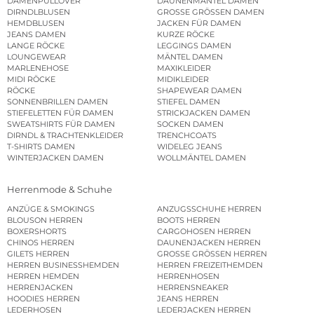
DAMENPULLOVER
DAUNENMÄNTEL DAMEN
DIRNDLBLUSEN
GROSSE GRÖSSEN DAMEN
HEMDBLUSEN
JACKEN FÜR DAMEN
JEANS DAMEN
KURZE RÖCKE
LANGE RÖCKE
LEGGINGS DAMEN
LOUNGEWEAR
MÄNTEL DAMEN
MARLENEHOSE
MAXIKLEIDER
MIDI RÖCKE
MIDIKLEIDER
RÖCKE
SHAPEWEAR DAMEN
SONNENBRILLEN DAMEN
STIEFEL DAMEN
STIEFELETTEN FÜR DAMEN
STRICKJACKEN DAMEN
SWEATSHIRTS FÜR DAMEN
SOCKEN DAMEN
DIRNDL & TRACHTENKLEIDER
TRENCHCOATS
T-SHIRTS DAMEN
WIDELEG JEANS
WINTERJACKEN DAMEN
WOLLMÄNTEL DAMEN
Herrenmode & Schuhe
ANZÜGE & SMOKINGS
ANZUGSSCHUHE HERREN
BLOUSON HERREN
BOOTS HERREN
BOXERSHORTS
CARGOHOSEN HERREN
CHINOS HERREN
DAUNENJACKEN HERREN
GILETS HERREN
GROSSE GRÖSSEN HERREN
HERREN BUSINESSHEMDEN
HERREN FREIZEITHEMDEN
HERREN HEMDEN
HERRENHOSEN
HERRENJACKEN
HERRENSNEAKER
HOODIES HERREN
JEANS HERREN
LEDERHOSEN
LEDERJACKEN HERREN