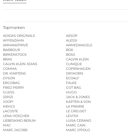
Topmarken
ADIDAS ORIGINALS
AESOP
AFFENZAHN
ALESSI
ARMANI/PRIVÉ
ARMEDANGELS
BARBOUR
BDK
BIRKENSTOCK
BOSS
BRAX
CALVIN KLEIN
CALVIN KLEIN JEANS
CLINIQUE
COMMA
COPENHAGEN
DR. MARTENS
DRYKORN
DYSON
ECOALF
ERGOBAG
FALKE
FRED PERRY
GOT BAG
GUESS
HUGO
IZIPIZI
JACK & JONES
JOOP!
KAPTEN & SON
KIEHL’S
LA PRAIRIE
LACOSTE
LE CREUSET
LENA HOSCHEK
LEVI’S®
LIEBESKIND BERLIN
LUISA CERANO
MAC
MARC CAIN
MARC JACOBS
MARC O’POLO