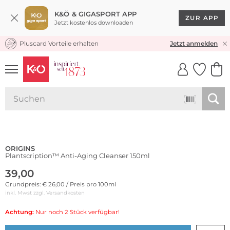
K&Ö & GIGASPORT APP
ZUR APP
Jetzt kostenlos downloaden
Pluscard Vorteile erhalten
KOSTENLOSER VERSAND* & RÜCKVERSAND
Jetzt anmelden
UNSERE APP
CLICK &
CLICK &
COLLECT
RESERVE
ORIGINS
Plantscription™ Anti-Aging Cleanser 150ml
39,00
Grundpreis: € 26,00 / Preis pro 100ml
inkl. Mwst zzgl.
Versandkosten
Achtung:
Nur noch 2 Stück verfügbar!