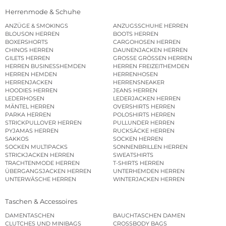
Herrenmode & Schuhe
ANZÜGE & SMOKINGS
ANZUGSSCHUHE HERREN
BLOUSON HERREN
BOOTS HERREN
BOXERSHORTS
CARGOHOSEN HERREN
CHINOS HERREN
DAUNENJACKEN HERREN
GILETS HERREN
GROSSE GRÖSSEN HERREN
HERREN BUSINESSHEMDEN
HERREN FREIZEITHEMDEN
HERREN HEMDEN
HERRENHOSEN
HERRENJACKEN
HERRENSNEAKER
HOODIES HERREN
JEANS HERREN
LEDERHOSEN
LEDERJACKEN HERREN
MÄNTEL HERREN
OVERSHIRTS HERREN
PARKA HERREN
POLOSHIRTS HERREN
STRICKPULLOVER HERREN
PULLUNDER HERREN
PYJAMAS HERREN
RUCKSÄCKE HERREN
SAKKOS
SOCKEN HERREN
SOCKEN MULTIPACKS
SONNENBRILLEN HERREN
STRICKJACKEN HERREN
SWEATSHIRTS
TRACHTENMODE HERREN
T-SHIRTS HERREN
ÜBERGANGSJACKEN HERREN
UNTERHEMDEN HERREN
UNTERWÄSCHE HERREN
WINTERJACKEN HERREN
Taschen & Accessoires
DAMENTASCHEN
BAUCHTASCHEN DAMEN
CLUTCHES UND MINIBAGS
CROSSBODY BAGS