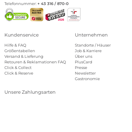
Telefonnummer:
+ 43 316 / 870-0
Kundenservice
Unternehmen
Hilfe & FAQ
Standorte / Häuser
Größentabellen
Job & Karriere
Versand & Lieferung
Über uns
Retouren & Reklamationen FAQ
PlusCard
Click & Collect
Presse
Click & Reserve
Newsletter
Gastronomie
Unsere Zahlungsarten
Klarna
Paypal
Mastercard
Visa
Diners
Eps
Shop
Applepay
Amazon