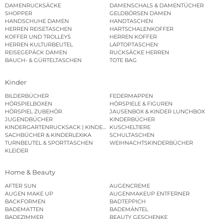
DAMENRUCKSÄCKE
DAMENSCHALS & DAMENTÜCHER
SHOPPER
GELDBÖRSEN DAMEN
HANDSCHUHE DAMEN
HANDTASCHEN
HERREN REISETASCHEN
HARTSCHALENKOFFER
KOFFER UND TROLLEYS
HERREN KOFFER
HERREN KULTURBEUTEL
LAPTOPTASCHEN
REISEGEPÄCK DAMEN
RUCKSÄCKE HERREN
BAUCH- & GÜRTELTASCHEN
TOTE BAG
Kinder
BILDERBÜCHER
FEDERMAPPEN
HÖRSPIELBOXEN
HÖRSPIELE & FIGUREN
HÖRSPIEL ZUBEHÖR
JAUSENBOX & KINDER LUNCHBOX
JUGENDBÜCHER
KINDERBÜCHER
KINDERGARTENRUCKSACK | KINDERGARTENBEUTEL
KUSCHELTIERE
SACHBÜCHER & KINDERLEXIKA
SCHULTASCHEN
TURNBEUTEL & SPORTTASCHEN
WEIHNACHTSKINDERBÜCHER
KLEIDER
Home & Beauty
AFTER SUN
AUGENCREME
AUGEN MAKE UP
AUGENMAKEUP ENTFERNER
BACKFORMEN
BADTEPPICH
BADEMATTEN
BADEMÄNTEL
BADEZIMMER
BEAUTY GESCHENKE