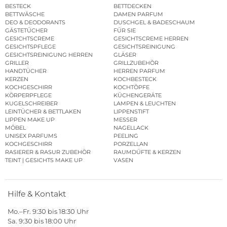
BESTECK
BETTDECKEN
BETTWÄSCHE
DAMEN PARFUM
DEO & DEODORANTS
DUSCHGEL & BADESCHAUM
GÄSTETÜCHER
FÜR SIE
GESICHTSCREME
GESICHTSCREME HERREN
GESICHTSPFLEGE
GESICHTSREINIGUNG
GESICHTSREINIGUNG HERREN
GLÄSER
GRILLER
GRILLZUBEHÖR
HANDTÜCHER
HERREN PARFUM
KERZEN
KOCHBESTECK
KOCHGESCHIRR
KOCHTÖPFE
KÖRPERPFLEGE
KÜCHENGERÄTE
KUGELSCHREIBER
LAMPEN & LEUCHTEN
LEINTÜCHER & BETTLAKEN
LIPPENSTIFT
LIPPEN MAKE UP
MESSER
MÖBEL
NAGELLACK
UNISEX PARFUMS
PEELING
KOCHGESCHIRR
PORZELLAN
RASIERER & RASUR ZUBEHÖR
RAUMDÜFTE & KERZEN
TEINT | GESICHTS MAKE UP
VASEN
Hilfe & Kontakt
Mo.–Fr. 9:30 bis 18:30 Uhr
Sa. 9:30 bis 18:00 Uhr