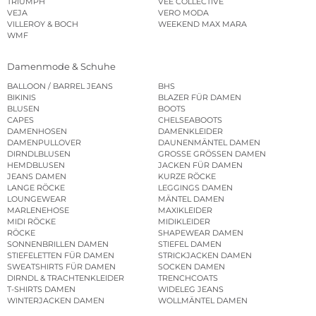
TRIUMPH
VEE COLLECTIVE
VEJA
VERO MODA
VILLEROY & BOCH
WEEKEND MAX MARA
WMF
Damenmode & Schuhe
BALLOON / BARREL JEANS
BHS
BIKINIS
BLAZER FÜR DAMEN
BLUSEN
BOOTS
CAPES
CHELSEABOOTS
DAMENHOSEN
DAMENKLEIDER
DAMENPULLOVER
DAUNENMÄNTEL DAMEN
DIRNDLBLUSEN
GROSSE GRÖSSEN DAMEN
HEMDBLUSEN
JACKEN FÜR DAMEN
JEANS DAMEN
KURZE RÖCKE
LANGE RÖCKE
LEGGINGS DAMEN
LOUNGEWEAR
MÄNTEL DAMEN
MARLENEHOSE
MAXIKLEIDER
MIDI RÖCKE
MIDIKLEIDER
RÖCKE
SHAPEWEAR DAMEN
SONNENBRILLEN DAMEN
STIEFEL DAMEN
STIEFELETTEN FÜR DAMEN
STRICKJACKEN DAMEN
SWEATSHIRTS FÜR DAMEN
SOCKEN DAMEN
DIRNDL & TRACHTENKLEIDER
TRENCHCOATS
T-SHIRTS DAMEN
WIDELEG JEANS
WINTERJACKEN DAMEN
WOLLMÄNTEL DAMEN