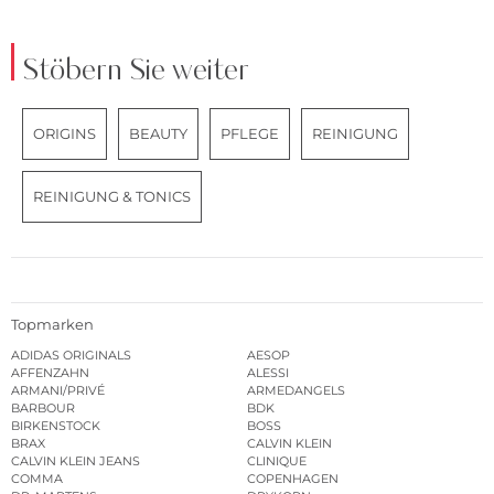
Stöbern Sie weiter
ORIGINS
BEAUTY
PFLEGE
REINIGUNG
REINIGUNG & TONICS
Topmarken
ADIDAS ORIGINALS
AESOP
AFFENZAHN
ALESSI
ARMANI/PRIVÉ
ARMEDANGELS
BARBOUR
BDK
BIRKENSTOCK
BOSS
BRAX
CALVIN KLEIN
CALVIN KLEIN JEANS
CLINIQUE
COMMA
COPENHAGEN