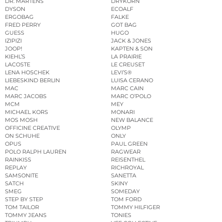
DR. MARTENS
DRYKORN
DYSON
ECOALF
ERGOBAG
FALKE
FRED PERRY
GOT BAG
GUESS
HUGO
IZIPIZI
JACK & JONES
JOOP!
KAPTEN & SON
KIEHL’S
LA PRAIRIE
LACOSTE
LE CREUSET
LENA HOSCHEK
LEVI’S®
LIEBESKIND BERLIN
LUISA CERANO
MAC
MARC CAIN
MARC JACOBS
MARC O’POLO
MCM
MEY
MICHAEL KORS
MONARI
MOS MOSH
NEW BALANCE
OFFICINE CREATIVE
OLYMP
ON SCHUHE
ONLY
OPUS
PAUL GREEN
POLO RALPH LAUREN
RAGWEAR
RAINKISS
REISENTHEL
REPLAY
RICHROYAL
SAMSONITE
SANETTA
SATCH
SKINY
SMEG
SOMEDAY
STEP BY STEP
TOM FORD
TOM TAILOR
TOMMY HILFIGER
TOMMY JEANS
TONIES