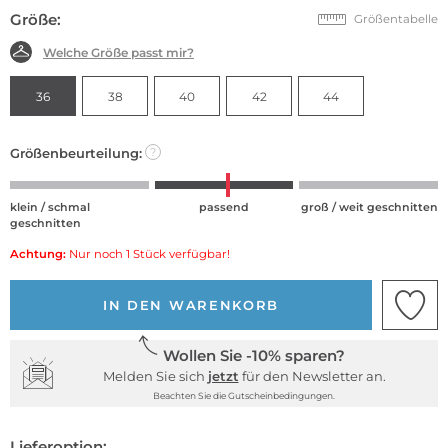
Größe:
Größentabelle
Welche Größe passt mir?
36
38
40
42
44
Größenbeurteilung:
?
klein / schmal
passend
groß / weit geschnitten
geschnitten
Achtung:
Nur noch 1 Stück verfügbar!
IN DEN WARENKORB
Wollen Sie -10% sparen?
Melden Sie sich
jetzt
für den Newsletter an.
Beachten Sie die Gutscheinbedingungen.
Lieferoption: