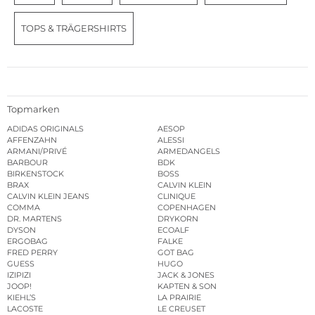
TOPS & TRÄGERSHIRTS
Topmarken
ADIDAS ORIGINALS
AESOP
AFFENZAHN
ALESSI
ARMANI/PRIVÉ
ARMEDANGELS
BARBOUR
BDK
BIRKENSTOCK
BOSS
BRAX
CALVIN KLEIN
CALVIN KLEIN JEANS
CLINIQUE
COMMA
COPENHAGEN
DR. MARTENS
DRYKORN
DYSON
ECOALF
ERGOBAG
FALKE
FRED PERRY
GOT BAG
GUESS
HUGO
IZIPIZI
JACK & JONES
JOOP!
KAPTEN & SON
KIEHL’S
LA PRAIRIE
LACOSTE
LE CREUSET