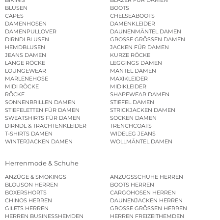
BLUSEN
BOOTS
CAPES
CHELSEABOOTS
DAMENHOSEN
DAMENKLEIDER
DAMENPULLOVER
DAUNENMÄNTEL DAMEN
DIRNDLBLUSEN
GROSSE GRÖSSEN DAMEN
HEMDBLUSEN
JACKEN FÜR DAMEN
JEANS DAMEN
KURZE RÖCKE
LANGE RÖCKE
LEGGINGS DAMEN
LOUNGEWEAR
MÄNTEL DAMEN
MARLENEHOSE
MAXIKLEIDER
MIDI RÖCKE
MIDIKLEIDER
RÖCKE
SHAPEWEAR DAMEN
SONNENBRILLEN DAMEN
STIEFEL DAMEN
STIEFELETTEN FÜR DAMEN
STRICKJACKEN DAMEN
SWEATSHIRTS FÜR DAMEN
SOCKEN DAMEN
DIRNDL & TRACHTENKLEIDER
TRENCHCOATS
T-SHIRTS DAMEN
WIDELEG JEANS
WINTERJACKEN DAMEN
WOLLMÄNTEL DAMEN
Herrenmode & Schuhe
ANZÜGE & SMOKINGS
ANZUGSSCHUHE HERREN
BLOUSON HERREN
BOOTS HERREN
BOXERSHORTS
CARGOHOSEN HERREN
CHINOS HERREN
DAUNENJACKEN HERREN
GILETS HERREN
GROSSE GRÖSSEN HERREN
HERREN BUSINESSHEMDEN
HERREN FREIZEITHEMDEN