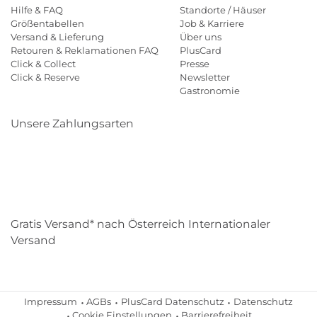
Hilfe & FAQ
Standorte / Häuser
Größentabellen
Job & Karriere
Versand & Lieferung
Über uns
Retouren & Reklamationen FAQ
PlusCard
Click & Collect
Presse
Click & Reserve
Newsletter
Gastronomie
Unsere Zahlungsarten
Klarna
Paypal
Mastercard
Visa
Diners
Eps
Shop
Applepay
Amazon
Gratis Versand* nach Österreich Internationaler
Versand
Impressum
AGBs
PlusCard Datenschutz
Datenschutz
Cookie Einstellungen
Barrierefreiheit