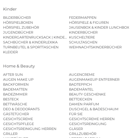
Kinder
BILDERBÜCHER
FEDERMAPPEN
HÖRSPIELBOXEN
HÖRSPIELE & FIGUREN
HÖRSPIEL ZUBEHÖR
JAUSENBOX & KINDER LUNCHBOX
JUGENDBÜCHER
KINDERBÜCHER
KINDERGARTENRUCKSACK | KINDERGARTENBEUTEL
KUSCHELTIERE
SACHBÜCHER & KINDERLEXIKA
SCHULTASCHEN
TURNBEUTEL & SPORTTASCHEN
WEIHNACHTSKINDERBÜCHER
KLEIDER
Home & Beauty
AFTER SUN
AUGENCREME
AUGEN MAKE UP
AUGENMAKEUP ENTFERNER
BACKFORMEN
BADTEPPICH
BADEMATTEN
BADEMÄNTEL
BADEZIMMER
BEAUTY GESCHENKE
BESTECK
BETTDECKEN
BETTWÄSCHE
DAMEN PARFUM
DEO & DEODORANTS
DUSCHGEL & BADESCHAUM
GÄSTETÜCHER
FÜR SIE
GESICHTSCREME
GESICHTSCREME HERREN
GESICHTSPFLEGE
GESICHTSREINIGUNG
GESICHTSREINIGUNG HERREN
GLÄSER
GRILLER
GRILLZUBEHÖR