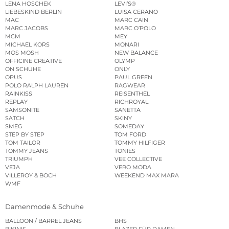
LENA HOSCHEK
LEVI’S®
LIEBESKIND BERLIN
LUISA CERANO
MAC
MARC CAIN
MARC JACOBS
MARC O’POLO
MCM
MEY
MICHAEL KORS
MONARI
MOS MOSH
NEW BALANCE
OFFICINE CREATIVE
OLYMP
ON SCHUHE
ONLY
OPUS
PAUL GREEN
POLO RALPH LAUREN
RAGWEAR
RAINKISS
REISENTHEL
REPLAY
RICHROYAL
SAMSONITE
SANETTA
SATCH
SKINY
SMEG
SOMEDAY
STEP BY STEP
TOM FORD
TOM TAILOR
TOMMY HILFIGER
TOMMY JEANS
TONIES
TRIUMPH
VEE COLLECTIVE
VEJA
VERO MODA
VILLEROY & BOCH
WEEKEND MAX MARA
WMF
Damenmode & Schuhe
BALLOON / BARREL JEANS
BHS
BIKINIS
BLAZER FÜR DAMEN