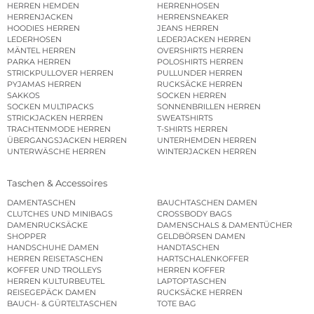
HERREN HEMDEN
HERRENHOSEN
HERRENJACKEN
HERRENSNEAKER
HOODIES HERREN
JEANS HERREN
LEDERHOSEN
LEDERJACKEN HERREN
MÄNTEL HERREN
OVERSHIRTS HERREN
PARKA HERREN
POLOSHIRTS HERREN
STRICKPULLOVER HERREN
PULLUNDER HERREN
PYJAMAS HERREN
RUCKSÄCKE HERREN
SAKKOS
SOCKEN HERREN
SOCKEN MULTIPACKS
SONNENBRILLEN HERREN
STRICKJACKEN HERREN
SWEATSHIRTS
TRACHTENMODE HERREN
T-SHIRTS HERREN
ÜBERGANGSJACKEN HERREN
UNTERHEMDEN HERREN
UNTERWÄSCHE HERREN
WINTERJACKEN HERREN
Taschen & Accessoires
DAMENTASCHEN
BAUCHTASCHEN DAMEN
CLUTCHES UND MINIBAGS
CROSSBODY BAGS
DAMENRUCKSÄCKE
DAMENSCHALS & DAMENTÜCHER
SHOPPER
GELDBÖRSEN DAMEN
HANDSCHUHE DAMEN
HANDTASCHEN
HERREN REISETASCHEN
HARTSCHALENKOFFER
KOFFER UND TROLLEYS
HERREN KOFFER
HERREN KULTURBEUTEL
LAPTOPTASCHEN
REISEGEPÄCK DAMEN
RUCKSÄCKE HERREN
BAUCH- & GÜRTELTASCHEN
TOTE BAG