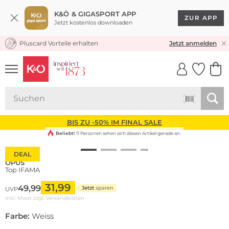
K&Ö & GIGASPORT APP
ZUR APP
Jetzt kostenlos downloaden
Pluscard Vorteile erhalten
KOSTENLOSER VERSAND* & RÜCKVERSAND
Jetzt anmelden
UNSERE APP
CLICK &
CLICK &
COLLECT
RESERVE
BIS ZU -50% IM FINAL SALE
Beliebt!
11 Personen sehen sich diesen Artikel gerade an
DEAL
OPUS
Top IFAMA
31,99
49,99
Jetzt
sparen
UVP
inkl. Mwst zzgl.
Versandkosten
Farbe:
Weiss