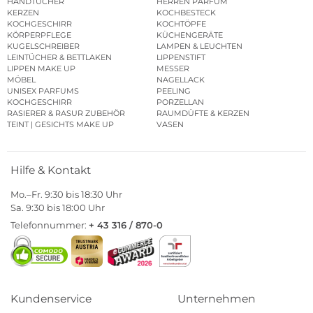
HANDTÜCHER
HERREN PARFUM
KERZEN
KOCHBESTECK
KOCHGESCHIRR
KOCHTÖPFE
KÖRPERPFLEGE
KÜCHENGERÄTE
KUGELSCHREIBER
LAMPEN & LEUCHTEN
LEINTÜCHER & BETTLAKEN
LIPPENSTIFT
LIPPEN MAKE UP
MESSER
MÖBEL
NAGELLACK
UNISEX PARFUMS
PEELING
KOCHGESCHIRR
PORZELLAN
RASIERER & RASUR ZUBEHÖR
RAUMDÜFTE & KERZEN
TEINT | GESICHTS MAKE UP
VASEN
Hilfe & Kontakt
Mo.–Fr. 9:30 bis 18:30 Uhr
Sa. 9:30 bis 18:00 Uhr
Telefonnummer:
+ 43 316 / 870-0
Kundenservice
Unternehmen