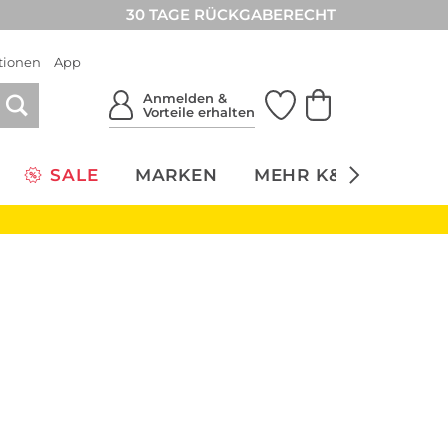
30 TAGE RÜCKGABERECHT
tionen
App
Anmelden &
Vorteile erhalten
SALE
MARKEN
MEHR K&Ö
NACH