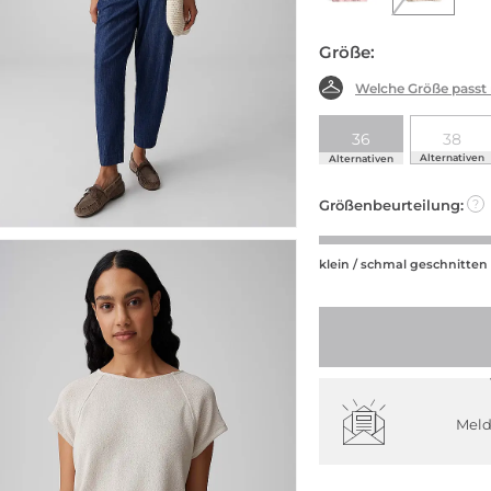
Größe:
Welche Größe passt
36
38
Alternativen
Alternativen
Größenbeurteilung:
?
klein / schmal geschnitten
Meld