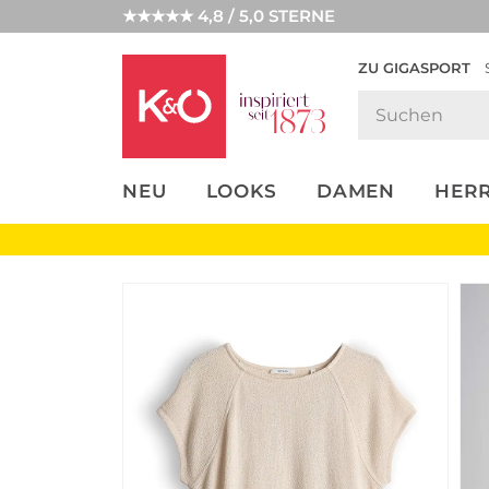
★★★★★ 4,8 / 5,0 STERNE
ZU GIGASPORT
FASHION-
UNSERE APP
CLICK &
CLICK &
TRENDS
COLLECT
RESERVE
NEU
LOOKS
DAMEN
HER