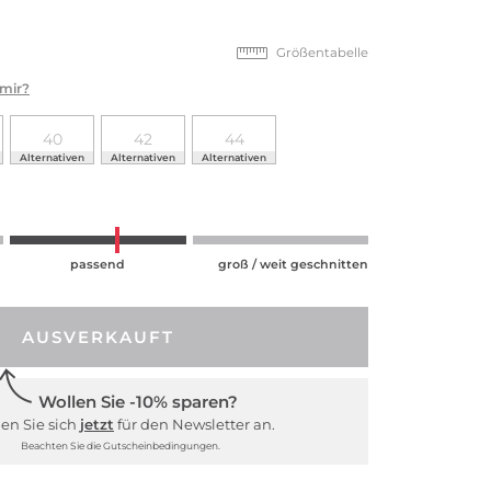
Größentabelle
 mir?
40
42
44
Alternativen
Alternativen
Alternativen
passend
groß / weit geschnitten
AUSVERKAUFT
Wollen Sie -10% sparen?
en Sie sich
jetzt
für den Newsletter an.
Beachten Sie die Gutscheinbedingungen.