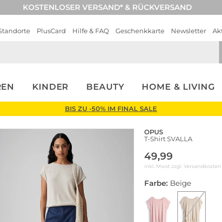
KOSTENLOSER VERSAND* & RÜCKVERSAND
Standorte
PlusCard
Hilfe & FAQ
Geschenkkarte
Newsletter
Ak
REN
KINDER
BEAUTY
HOME & LIVING
BIS ZU -50% IM FINAL SALE
OPUS
T-Shirt SVALLA
49,99
inkl. Mwst zzgl.
Versandkosten
Farbe:
Beige