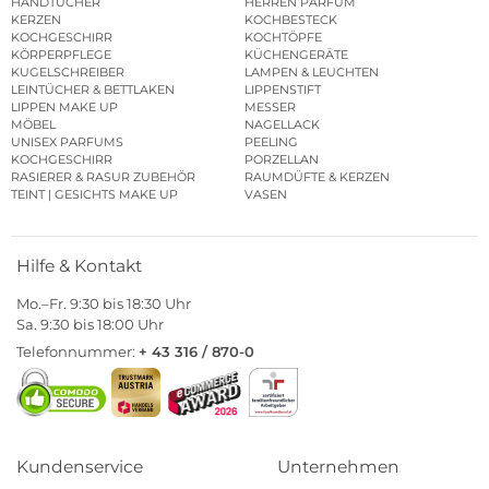
HANDTÜCHER
HERREN PARFUM
KERZEN
KOCHBESTECK
KOCHGESCHIRR
KOCHTÖPFE
KÖRPERPFLEGE
KÜCHENGERÄTE
KUGELSCHREIBER
LAMPEN & LEUCHTEN
LEINTÜCHER & BETTLAKEN
LIPPENSTIFT
LIPPEN MAKE UP
MESSER
MÖBEL
NAGELLACK
UNISEX PARFUMS
PEELING
KOCHGESCHIRR
PORZELLAN
RASIERER & RASUR ZUBEHÖR
RAUMDÜFTE & KERZEN
TEINT | GESICHTS MAKE UP
VASEN
Hilfe & Kontakt
Mo.–Fr. 9:30 bis 18:30 Uhr
Sa. 9:30 bis 18:00 Uhr
Telefonnummer:
+ 43 316 / 870-0
Kundenservice
Unternehmen