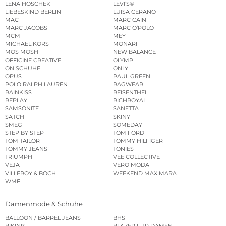
LENA HOSCHEK
LEVI’S®
LIEBESKIND BERLIN
LUISA CERANO
MAC
MARC CAIN
MARC JACOBS
MARC O’POLO
MCM
MEY
MICHAEL KORS
MONARI
MOS MOSH
NEW BALANCE
OFFICINE CREATIVE
OLYMP
ON SCHUHE
ONLY
OPUS
PAUL GREEN
POLO RALPH LAUREN
RAGWEAR
RAINKISS
REISENTHEL
REPLAY
RICHROYAL
SAMSONITE
SANETTA
SATCH
SKINY
SMEG
SOMEDAY
STEP BY STEP
TOM FORD
TOM TAILOR
TOMMY HILFIGER
TOMMY JEANS
TONIES
TRIUMPH
VEE COLLECTIVE
VEJA
VERO MODA
VILLEROY & BOCH
WEEKEND MAX MARA
WMF
Damenmode & Schuhe
BALLOON / BARREL JEANS
BHS
BIKINIS
BLAZER FÜR DAMEN