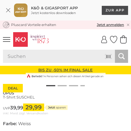
K&Ö & GIGASPORT APP
ZUR APP
Jetzt kostenlos downloaden
Pluscard Vorteile erhalten
KOSTENLOSER VERSAND* & RÜCKVERSAND
Jetzt anmelden
UNSERE APP
CLICK &
CLICK &
COLLECT
RESERVE
BIS ZU -50% IM FINAL SALE
Beliebt!
14 Personen sehen sich diesen Artikel gerade an
DEAL
OPUS
T-Shirt SUSCHEL
29,99
39,99
Jetzt
sparen
UVP
inkl. Mwst zzgl.
Versandkosten
Farbe:
Weiss