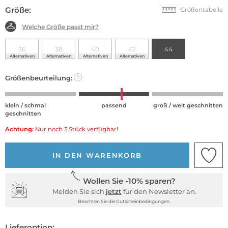
Größe:
Größentabelle
Welche Größe passt mir?
36
38
40
42
44
Alternativen
Alternativen
Alternativen
Alternativen
Größenbeurteilung:
?
klein / schmal
passend
groß / weit geschnitten
geschnitten
Achtung:
Nur noch 3 Stück verfügbar!
IN DEN WARENKORB
Wollen Sie -10% sparen?
Melden Sie sich
jetzt
für den Newsletter an.
Beachten Sie die Gutscheinbedingungen.
Lieferoption: