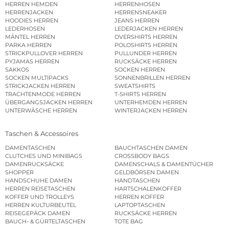
HERREN HEMDEN
HERRENHOSEN
HERRENJACKEN
HERRENSNEAKER
HOODIES HERREN
JEANS HERREN
LEDERHOSEN
LEDERJACKEN HERREN
MÄNTEL HERREN
OVERSHIRTS HERREN
PARKA HERREN
POLOSHIRTS HERREN
STRICKPULLOVER HERREN
PULLUNDER HERREN
PYJAMAS HERREN
RUCKSÄCKE HERREN
SAKKOS
SOCKEN HERREN
SOCKEN MULTIPACKS
SONNENBRILLEN HERREN
STRICKJACKEN HERREN
SWEATSHIRTS
TRACHTENMODE HERREN
T-SHIRTS HERREN
ÜBERGANGSJACKEN HERREN
UNTERHEMDEN HERREN
UNTERWÄSCHE HERREN
WINTERJACKEN HERREN
Taschen & Accessoires
DAMENTASCHEN
BAUCHTASCHEN DAMEN
CLUTCHES UND MINIBAGS
CROSSBODY BAGS
DAMENRUCKSÄCKE
DAMENSCHALS & DAMENTÜCHER
SHOPPER
GELDBÖRSEN DAMEN
HANDSCHUHE DAMEN
HANDTASCHEN
HERREN REISETASCHEN
HARTSCHALENKOFFER
KOFFER UND TROLLEYS
HERREN KOFFER
HERREN KULTURBEUTEL
LAPTOPTASCHEN
REISEGEPÄCK DAMEN
RUCKSÄCKE HERREN
BAUCH- & GÜRTELTASCHEN
TOTE BAG