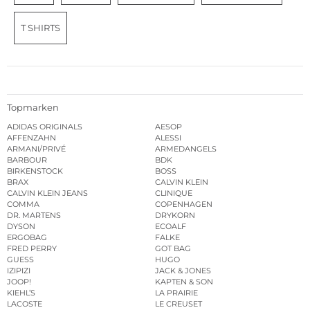
T SHIRTS
Topmarken
ADIDAS ORIGINALS
AESOP
AFFENZAHN
ALESSI
ARMANI/PRIVÉ
ARMEDANGELS
BARBOUR
BDK
BIRKENSTOCK
BOSS
BRAX
CALVIN KLEIN
CALVIN KLEIN JEANS
CLINIQUE
COMMA
COPENHAGEN
DR. MARTENS
DRYKORN
DYSON
ECOALF
ERGOBAG
FALKE
FRED PERRY
GOT BAG
GUESS
HUGO
IZIPIZI
JACK & JONES
JOOP!
KAPTEN & SON
KIEHL’S
LA PRAIRIE
LACOSTE
LE CREUSET