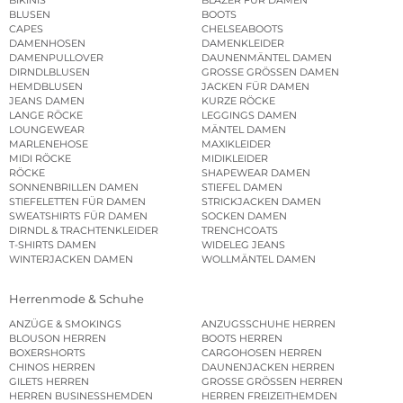
BLUSEN
BOOTS
CAPES
CHELSEABOOTS
DAMENHOSEN
DAMENKLEIDER
DAMENPULLOVER
DAUNENMÄNTEL DAMEN
DIRNDLBLUSEN
GROSSE GRÖSSEN DAMEN
HEMDBLUSEN
JACKEN FÜR DAMEN
JEANS DAMEN
KURZE RÖCKE
LANGE RÖCKE
LEGGINGS DAMEN
LOUNGEWEAR
MÄNTEL DAMEN
MARLENEHOSE
MAXIKLEIDER
MIDI RÖCKE
MIDIKLEIDER
RÖCKE
SHAPEWEAR DAMEN
SONNENBRILLEN DAMEN
STIEFEL DAMEN
STIEFELETTEN FÜR DAMEN
STRICKJACKEN DAMEN
SWEATSHIRTS FÜR DAMEN
SOCKEN DAMEN
DIRNDL & TRACHTENKLEIDER
TRENCHCOATS
T-SHIRTS DAMEN
WIDELEG JEANS
WINTERJACKEN DAMEN
WOLLMÄNTEL DAMEN
Herrenmode & Schuhe
ANZÜGE & SMOKINGS
ANZUGSSCHUHE HERREN
BLOUSON HERREN
BOOTS HERREN
BOXERSHORTS
CARGOHOSEN HERREN
CHINOS HERREN
DAUNENJACKEN HERREN
GILETS HERREN
GROSSE GRÖSSEN HERREN
HERREN BUSINESSHEMDEN
HERREN FREIZEITHEMDEN