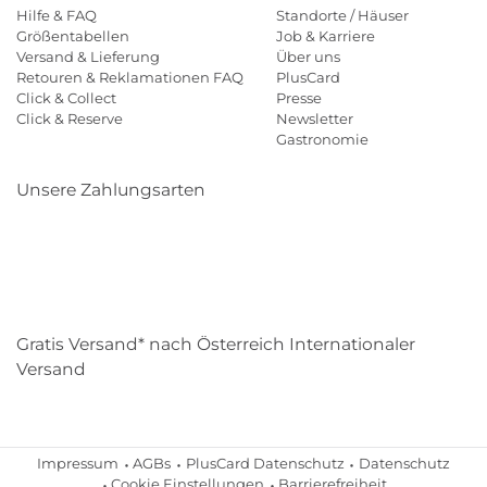
Hilfe & FAQ
Standorte / Häuser
Größentabellen
Job & Karriere
Versand & Lieferung
Über uns
Retouren & Reklamationen FAQ
PlusCard
Click & Collect
Presse
Click & Reserve
Newsletter
Gastronomie
Unsere Zahlungsarten
Klarna
Paypal
Mastercard
Visa
Diners
Eps
Shop
Applepay
Amazon
Gratis Versand* nach Österreich Internationaler
Versand
Impressum
AGBs
PlusCard Datenschutz
Datenschutz
Cookie Einstellungen
Barrierefreiheit