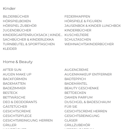
Kinder
BILDERBÜCHER
FEDERMAPPEN
HÖRSPIELBOXEN
HÖRSPIELE & FIGUREN
HÖRSPIEL ZUBEHÖR
JAUSENBOX & KINDER LUNCHBOX
JUGENDBÜCHER
KINDERBÜCHER
KINDERGARTENRUCKSACK | KINDERGARTENBEUTEL
KUSCHELTIERE
SACHBÜCHER & KINDERLEXIKA
SCHULTASCHEN
TURNBEUTEL & SPORTTASCHEN
WEIHNACHTSKINDERBÜCHER
KLEIDER
Home & Beauty
AFTER SUN
AUGENCREME
AUGEN MAKE UP
AUGENMAKEUP ENTFERNER
BACKFORMEN
BADTEPPICH
BADEMATTEN
BADEMÄNTEL
BADEZIMMER
BEAUTY GESCHENKE
BESTECK
BETTDECKEN
BETTWÄSCHE
DAMEN PARFUM
DEO & DEODORANTS
DUSCHGEL & BADESCHAUM
GÄSTETÜCHER
FÜR SIE
GESICHTSCREME
GESICHTSCREME HERREN
GESICHTSPFLEGE
GESICHTSREINIGUNG
GESICHTSREINIGUNG HERREN
GLÄSER
GRILLER
GRILLZUBEHÖR