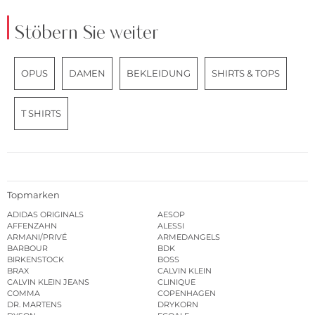
Stöbern Sie weiter
OPUS
DAMEN
BEKLEIDUNG
SHIRTS & TOPS
T SHIRTS
Topmarken
ADIDAS ORIGINALS
AESOP
AFFENZAHN
ALESSI
ARMANI/PRIVÉ
ARMEDANGELS
BARBOUR
BDK
BIRKENSTOCK
BOSS
BRAX
CALVIN KLEIN
CALVIN KLEIN JEANS
CLINIQUE
COMMA
COPENHAGEN
DR. MARTENS
DRYKORN