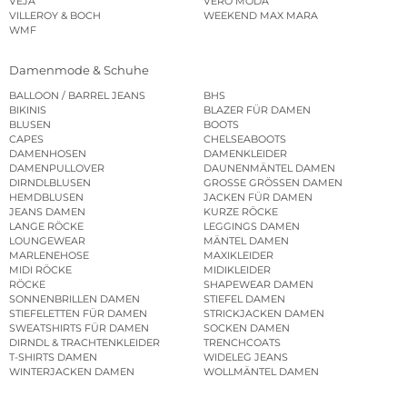
VEJA
VERO MODA
VILLEROY & BOCH
WEEKEND MAX MARA
WMF
Damenmode & Schuhe
BALLOON / BARREL JEANS
BHS
BIKINIS
BLAZER FÜR DAMEN
BLUSEN
BOOTS
CAPES
CHELSEABOOTS
DAMENHOSEN
DAMENKLEIDER
DAMENPULLOVER
DAUNENMÄNTEL DAMEN
DIRNDLBLUSEN
GROSSE GRÖSSEN DAMEN
HEMDBLUSEN
JACKEN FÜR DAMEN
JEANS DAMEN
KURZE RÖCKE
LANGE RÖCKE
LEGGINGS DAMEN
LOUNGEWEAR
MÄNTEL DAMEN
MARLENEHOSE
MAXIKLEIDER
MIDI RÖCKE
MIDIKLEIDER
RÖCKE
SHAPEWEAR DAMEN
SONNENBRILLEN DAMEN
STIEFEL DAMEN
STIEFELETTEN FÜR DAMEN
STRICKJACKEN DAMEN
SWEATSHIRTS FÜR DAMEN
SOCKEN DAMEN
DIRNDL & TRACHTENKLEIDER
TRENCHCOATS
T-SHIRTS DAMEN
WIDELEG JEANS
WINTERJACKEN DAMEN
WOLLMÄNTEL DAMEN