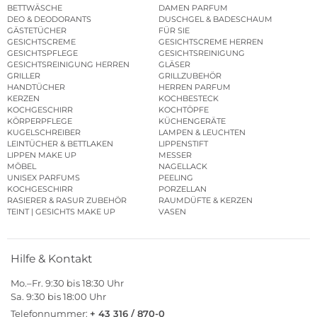
BETTWÄSCHE
DAMEN PARFUM
DEO & DEODORANTS
DUSCHGEL & BADESCHAUM
GÄSTETÜCHER
FÜR SIE
GESICHTSCREME
GESICHTSCREME HERREN
GESICHTSPFLEGE
GESICHTSREINIGUNG
GESICHTSREINIGUNG HERREN
GLÄSER
GRILLER
GRILLZUBEHÖR
HANDTÜCHER
HERREN PARFUM
KERZEN
KOCHBESTECK
KOCHGESCHIRR
KOCHTÖPFE
KÖRPERPFLEGE
KÜCHENGERÄTE
KUGELSCHREIBER
LAMPEN & LEUCHTEN
LEINTÜCHER & BETTLAKEN
LIPPENSTIFT
LIPPEN MAKE UP
MESSER
MÖBEL
NAGELLACK
UNISEX PARFUMS
PEELING
KOCHGESCHIRR
PORZELLAN
RASIERER & RASUR ZUBEHÖR
RAUMDÜFTE & KERZEN
TEINT | GESICHTS MAKE UP
VASEN
Hilfe & Kontakt
Mo.–Fr. 9:30 bis 18:30 Uhr
Sa. 9:30 bis 18:00 Uhr
Telefonnummer:
+ 43 316 / 870-0