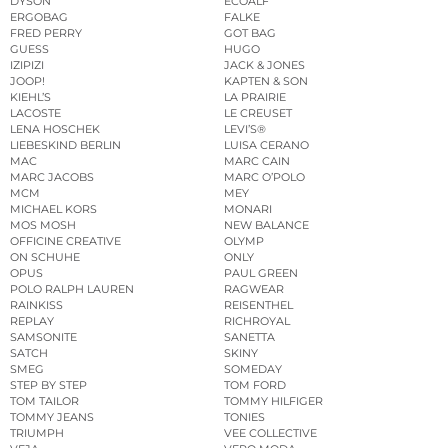
DYSON
ECOALF
ERGOBAG
FALKE
FRED PERRY
GOT BAG
GUESS
HUGO
IZIPIZI
JACK & JONES
JOOP!
KAPTEN & SON
KIEHL’S
LA PRAIRIE
LACOSTE
LE CREUSET
LENA HOSCHEK
LEVI’S®
LIEBESKIND BERLIN
LUISA CERANO
MAC
MARC CAIN
MARC JACOBS
MARC O’POLO
MCM
MEY
MICHAEL KORS
MONARI
MOS MOSH
NEW BALANCE
OFFICINE CREATIVE
OLYMP
ON SCHUHE
ONLY
OPUS
PAUL GREEN
POLO RALPH LAUREN
RAGWEAR
RAINKISS
REISENTHEL
REPLAY
RICHROYAL
SAMSONITE
SANETTA
SATCH
SKINY
SMEG
SOMEDAY
STEP BY STEP
TOM FORD
TOM TAILOR
TOMMY HILFIGER
TOMMY JEANS
TONIES
TRIUMPH
VEE COLLECTIVE