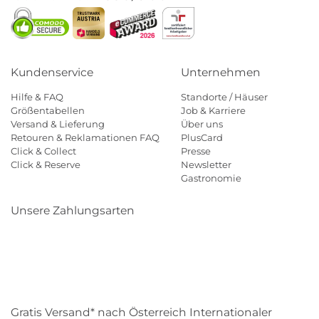
Kundenservice
Unternehmen
Hilfe & FAQ
Standorte / Häuser
Größentabellen
Job & Karriere
Versand & Lieferung
Über uns
Retouren & Reklamationen FAQ
PlusCard
Click & Collect
Presse
Click & Reserve
Newsletter
Gastronomie
Unsere Zahlungsarten
Klarna
Paypal
Mastercard
Visa
Diners
Eps
Shop
Applepay
Amazon
Gratis Versand* nach Österreich Internationaler