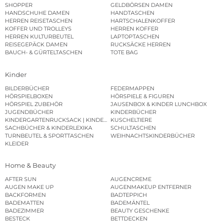
SHOPPER
GELDBÖRSEN DAMEN
HANDSCHUHE DAMEN
HANDTASCHEN
HERREN REISETASCHEN
HARTSCHALENKOFFER
KOFFER UND TROLLEYS
HERREN KOFFER
HERREN KULTURBEUTEL
LAPTOPTASCHEN
REISEGEPÄCK DAMEN
RUCKSÄCKE HERREN
BAUCH- & GÜRTELTASCHEN
TOTE BAG
Kinder
BILDERBÜCHER
FEDERMAPPEN
HÖRSPIELBOXEN
HÖRSPIELE & FIGUREN
HÖRSPIEL ZUBEHÖR
JAUSENBOX & KINDER LUNCHBOX
JUGENDBÜCHER
KINDERBÜCHER
KINDERGARTENRUCKSACK | KINDERGARTENBEUTEL
KUSCHELTIERE
SACHBÜCHER & KINDERLEXIKA
SCHULTASCHEN
TURNBEUTEL & SPORTTASCHEN
WEIHNACHTSKINDERBÜCHER
KLEIDER
Home & Beauty
AFTER SUN
AUGENCREME
AUGEN MAKE UP
AUGENMAKEUP ENTFERNER
BACKFORMEN
BADTEPPICH
BADEMATTEN
BADEMÄNTEL
BADEZIMMER
BEAUTY GESCHENKE
BESTECK
BETTDECKEN