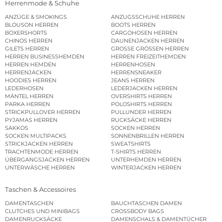
Herrenmode & Schuhe
ANZÜGE & SMOKINGS
ANZUGSSCHUHE HERREN
BLOUSON HERREN
BOOTS HERREN
BOXERSHORTS
CARGOHOSEN HERREN
CHINOS HERREN
DAUNENJACKEN HERREN
GILETS HERREN
GROSSE GRÖSSEN HERREN
HERREN BUSINESSHEMDEN
HERREN FREIZEITHEMDEN
HERREN HEMDEN
HERRENHOSEN
HERRENJACKEN
HERRENSNEAKER
HOODIES HERREN
JEANS HERREN
LEDERHOSEN
LEDERJACKEN HERREN
MÄNTEL HERREN
OVERSHIRTS HERREN
PARKA HERREN
POLOSHIRTS HERREN
STRICKPULLOVER HERREN
PULLUNDER HERREN
PYJAMAS HERREN
RUCKSÄCKE HERREN
SAKKOS
SOCKEN HERREN
SOCKEN MULTIPACKS
SONNENBRILLEN HERREN
STRICKJACKEN HERREN
SWEATSHIRTS
TRACHTENMODE HERREN
T-SHIRTS HERREN
ÜBERGANGSJACKEN HERREN
UNTERHEMDEN HERREN
UNTERWÄSCHE HERREN
WINTERJACKEN HERREN
Taschen & Accessoires
DAMENTASCHEN
BAUCHTASCHEN DAMEN
CLUTCHES UND MINIBAGS
CROSSBODY BAGS
DAMENRUCKSÄCKE
DAMENSCHALS & DAMENTÜCHER