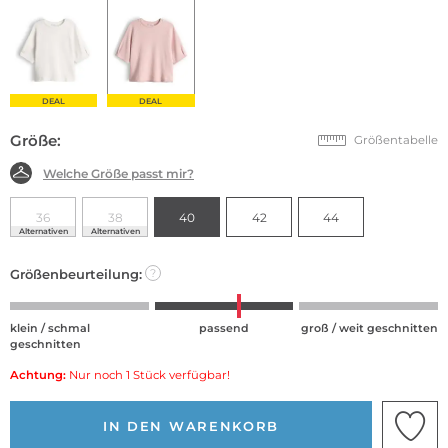
DEAL
DEAL
Größe:
Größentabelle
Welche Größe passt mir?
36
38
40
42
44
Alternativen
Alternativen
Größenbeurteilung:
?
klein / schmal
passend
groß / weit geschnitten
geschnitten
Achtung:
Nur noch 1 Stück verfügbar!
IN DEN WARENKORB