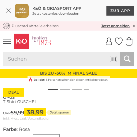
K&Ö & GIGASPORT APP
ZUR APP
Jetzt kostenlos downloaden
Pluscard Vorteile erhalten
KOSTENLOSER VERSAND* & RÜCKVERSAND
Jetzt anmelden
UNSERE APP
CLICK &
CLICK &
COLLECT
RESERVE
BIS ZU -50% IM FINAL SALE
Beliebt!
5 Personen sehen sich diesen Artikel gerade an
DEAL
OPUS
T-Shirt GUSCHEL
38,99
59,99
Jetzt
sparen
UVP
inkl. Mwst zzgl.
Versandkosten
Farbe:
Rosa