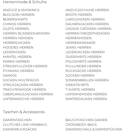
Herrenmode & Schuhe
ANZÜGE & SMOKINGS
ANZUGSSCHUHE HERREN
BLOUSON HERREN
BOOTS HERREN
BOXERSHORTS
CARGOHOSEN HERREN
CHINOS HERREN
DAUNENJACKEN HERREN
GILETS HERREN
GROSSE GRÖSSEN HERREN
HERREN BUSINESSHEMDEN
HERREN FREIZEITHEMDEN
HERREN HEMDEN
HERRENHOSEN
HERRENJACKEN
HERRENSNEAKER
HOODIES HERREN
JEANS HERREN
LEDERHOSEN
LEDERJACKEN HERREN
MÄNTEL HERREN
OVERSHIRTS HERREN
PARKA HERREN
POLOSHIRTS HERREN
STRICKPULLOVER HERREN
PULLUNDER HERREN
PYJAMAS HERREN
RUCKSÄCKE HERREN
SAKKOS
SOCKEN HERREN
SOCKEN MULTIPACKS
SONNENBRILLEN HERREN
STRICKJACKEN HERREN
SWEATSHIRTS
TRACHTENMODE HERREN
T-SHIRTS HERREN
ÜBERGANGSJACKEN HERREN
UNTERHEMDEN HERREN
UNTERWÄSCHE HERREN
WINTERJACKEN HERREN
Taschen & Accessoires
DAMENTASCHEN
BAUCHTASCHEN DAMEN
CLUTCHES UND MINIBAGS
CROSSBODY BAGS
DAMENRUCKSÄCKE
DAMENSCHALS & DAMENTÜCHER