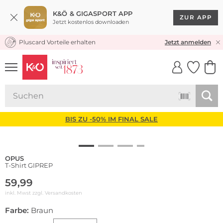
K&Ö & GIGASPORT APP
ZUR APP
Jetzt kostenlos downloaden
Pluscard Vorteile erhalten
KOSTENLOSER VERSAND* & RÜCKVERSAND
Jetzt anmelden
UNSERE APP
CLICK &
CLICK &
COLLECT
RESERVE
BIS ZU -50% IM FINAL SALE
OPUS
T-Shirt GIPREP
59,99
inkl. Mwst zzgl.
Versandkosten
Farbe:
Braun