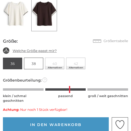
Größe:
Größentabelle
Welche Größe passt mir?
36
38
40
42
Alternativen
Alternativen
Größenbeurteilung:
?
klein / schmal
passend
groß / weit geschnitten
geschnitten
Achtung:
Nur noch 1 Stück verfügbar!
IN DEN WARENKORB