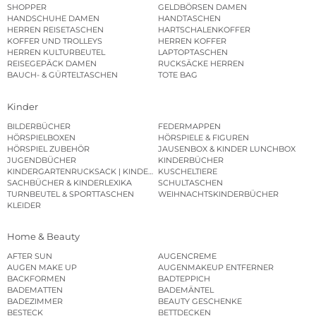
SHOPPER
GELDBÖRSEN DAMEN
HANDSCHUHE DAMEN
HANDTASCHEN
HERREN REISETASCHEN
HARTSCHALENKOFFER
KOFFER UND TROLLEYS
HERREN KOFFER
HERREN KULTURBEUTEL
LAPTOPTASCHEN
REISEGEPÄCK DAMEN
RUCKSÄCKE HERREN
BAUCH- & GÜRTELTASCHEN
TOTE BAG
Kinder
BILDERBÜCHER
FEDERMAPPEN
HÖRSPIELBOXEN
HÖRSPIELE & FIGUREN
HÖRSPIEL ZUBEHÖR
JAUSENBOX & KINDER LUNCHBOX
JUGENDBÜCHER
KINDERBÜCHER
KINDERGARTENRUCKSACK | KINDERGARTENBEUTEL
KUSCHELTIERE
SACHBÜCHER & KINDERLEXIKA
SCHULTASCHEN
TURNBEUTEL & SPORTTASCHEN
WEIHNACHTSKINDERBÜCHER
KLEIDER
Home & Beauty
AFTER SUN
AUGENCREME
AUGEN MAKE UP
AUGENMAKEUP ENTFERNER
BACKFORMEN
BADTEPPICH
BADEMATTEN
BADEMÄNTEL
BADEZIMMER
BEAUTY GESCHENKE
BESTECK
BETTDECKEN