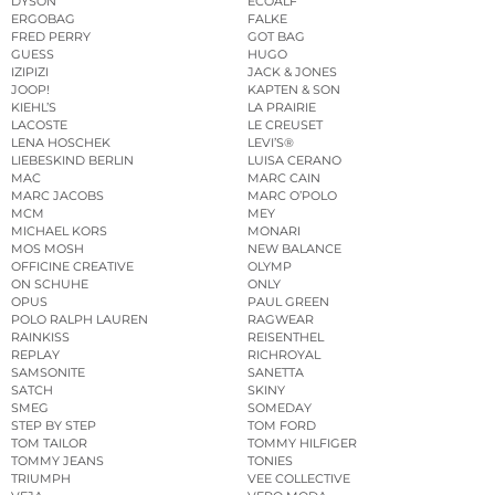
DYSON
ECOALF
ERGOBAG
FALKE
FRED PERRY
GOT BAG
GUESS
HUGO
IZIPIZI
JACK & JONES
JOOP!
KAPTEN & SON
KIEHL’S
LA PRAIRIE
LACOSTE
LE CREUSET
LENA HOSCHEK
LEVI’S®
LIEBESKIND BERLIN
LUISA CERANO
MAC
MARC CAIN
MARC JACOBS
MARC O’POLO
MCM
MEY
MICHAEL KORS
MONARI
MOS MOSH
NEW BALANCE
OFFICINE CREATIVE
OLYMP
ON SCHUHE
ONLY
OPUS
PAUL GREEN
POLO RALPH LAUREN
RAGWEAR
RAINKISS
REISENTHEL
REPLAY
RICHROYAL
SAMSONITE
SANETTA
SATCH
SKINY
SMEG
SOMEDAY
STEP BY STEP
TOM FORD
TOM TAILOR
TOMMY HILFIGER
TOMMY JEANS
TONIES
TRIUMPH
VEE COLLECTIVE