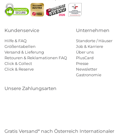
Kundenservice
Unternehmen
Hilfe & FAQ
Standorte / Häuser
Größentabellen
Job & Karriere
Versand & Lieferung
Über uns
Retouren & Reklamationen FAQ
PlusCard
Click & Collect
Presse
Click & Reserve
Newsletter
Gastronomie
Unsere Zahlungsarten
Klarna
Paypal
Mastercard
Visa
Diners
Eps
Shop
Applepay
Amazon
Gratis Versand* nach Österreich Internationaler