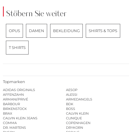
Stöbern Sie weiter
OPUS
DAMEN
BEKLEIDUNG
SHIRTS & TOPS
T SHIRTS
Topmarken
ADIDAS ORIGINALS
AESOP
AFFENZAHN
ALESSI
ARMANI/PRIVÉ
ARMEDANGELS
BARBOUR
BDK
BIRKENSTOCK
BOSS
BRAX
CALVIN KLEIN
CALVIN KLEIN JEANS
CLINIQUE
COMMA
COPENHAGEN
DR. MARTENS
DRYKORN