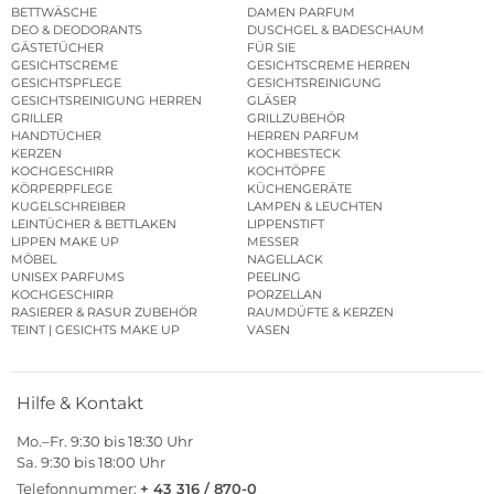
BETTWÄSCHE
DAMEN PARFUM
DEO & DEODORANTS
DUSCHGEL & BADESCHAUM
GÄSTETÜCHER
FÜR SIE
GESICHTSCREME
GESICHTSCREME HERREN
GESICHTSPFLEGE
GESICHTSREINIGUNG
GESICHTSREINIGUNG HERREN
GLÄSER
GRILLER
GRILLZUBEHÖR
HANDTÜCHER
HERREN PARFUM
KERZEN
KOCHBESTECK
KOCHGESCHIRR
KOCHTÖPFE
KÖRPERPFLEGE
KÜCHENGERÄTE
KUGELSCHREIBER
LAMPEN & LEUCHTEN
LEINTÜCHER & BETTLAKEN
LIPPENSTIFT
LIPPEN MAKE UP
MESSER
MÖBEL
NAGELLACK
UNISEX PARFUMS
PEELING
KOCHGESCHIRR
PORZELLAN
RASIERER & RASUR ZUBEHÖR
RAUMDÜFTE & KERZEN
TEINT | GESICHTS MAKE UP
VASEN
Hilfe & Kontakt
Mo.–Fr. 9:30 bis 18:30 Uhr
Sa. 9:30 bis 18:00 Uhr
Telefonnummer:
+ 43 316 / 870-0