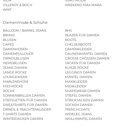
VEJA
VERO MODA
VILLEROY & BOCH
WEEKEND MAX MARA
WMF
Damenmode & Schuhe
BALLOON / BARREL JEANS
BHS
BIKINIS
BLAZER FÜR DAMEN
BLUSEN
BOOTS
CAPES
CHELSEABOOTS
DAMENHOSEN
DAMENKLEIDER
DAMENPULLOVER
DAUNENMÄNTEL DAMEN
DIRNDLBLUSEN
GROSSE GRÖSSEN DAMEN
HEMDBLUSEN
JACKEN FÜR DAMEN
JEANS DAMEN
KURZE RÖCKE
LANGE RÖCKE
LEGGINGS DAMEN
LOUNGEWEAR
MÄNTEL DAMEN
MARLENEHOSE
MAXIKLEIDER
MIDI RÖCKE
MIDIKLEIDER
RÖCKE
SHAPEWEAR DAMEN
SONNENBRILLEN DAMEN
STIEFEL DAMEN
STIEFELETTEN FÜR DAMEN
STRICKJACKEN DAMEN
SWEATSHIRTS FÜR DAMEN
SOCKEN DAMEN
DIRNDL & TRACHTENKLEIDER
TRENCHCOATS
T-SHIRTS DAMEN
WIDELEG JEANS
WINTERJACKEN DAMEN
WOLLMÄNTEL DAMEN