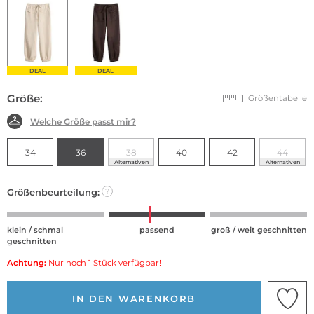
DEAL
DEAL
Größe:
Größentabelle
Welche Größe passt mir?
34
36
38
40
42
44
Alternativen
Alternativen
Größenbeurteilung:
?
klein / schmal
passend
groß / weit geschnitten
geschnitten
Achtung:
Nur noch 1 Stück verfügbar!
IN DEN WARENKORB