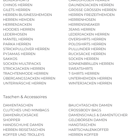
CHINOS HERREN
DAUNENJACKEN HERREN
GILETS HERREN
GROSSE GRÖSSEN HERREN
HERREN BUSINESSHEMDEN
HERREN FREIZEITHEMDEN
HERREN HEMDEN
HERRENHOSEN
HERRENJACKEN
HERRENSNEAKER
HOODIES HERREN
JEANS HERREN
LEDERHOSEN
LEDERJACKEN HERREN
MÄNTEL HERREN
OVERSHIRTS HERREN
PARKA HERREN
POLOSHIRTS HERREN
STRICKPULLOVER HERREN
PULLUNDER HERREN
PYJAMAS HERREN
RUCKSÄCKE HERREN
SAKKOS
SOCKEN HERREN
SOCKEN MULTIPACKS
SONNENBRILLEN HERREN
STRICKJACKEN HERREN
SWEATSHIRTS
TRACHTENMODE HERREN
T-SHIRTS HERREN
ÜBERGANGSJACKEN HERREN
UNTERHEMDEN HERREN
UNTERWÄSCHE HERREN
WINTERJACKEN HERREN
Taschen & Accessoires
DAMENTASCHEN
BAUCHTASCHEN DAMEN
CLUTCHES UND MINIBAGS
CROSSBODY BAGS
DAMENRUCKSÄCKE
DAMENSCHALS & DAMENTÜCHER
SHOPPER
GELDBÖRSEN DAMEN
HANDSCHUHE DAMEN
HANDTASCHEN
HERREN REISETASCHEN
HARTSCHALENKOFFER
KOFFER UND TROLLEYS
HERREN KOFFER