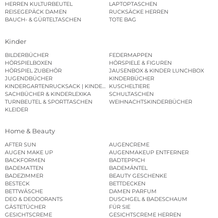
HERREN KULTURBEUTEL
LAPTOPTASCHEN
REISEGEPÄCK DAMEN
RUCKSÄCKE HERREN
BAUCH- & GÜRTELTASCHEN
TOTE BAG
Kinder
BILDERBÜCHER
FEDERMAPPEN
HÖRSPIELBOXEN
HÖRSPIELE & FIGUREN
HÖRSPIEL ZUBEHÖR
JAUSENBOX & KINDER LUNCHBOX
JUGENDBÜCHER
KINDERBÜCHER
KINDERGARTENRUCKSACK | KINDERGARTENBEUTEL
KUSCHELTIERE
SACHBÜCHER & KINDERLEXIKA
SCHULTASCHEN
TURNBEUTEL & SPORTTASCHEN
WEIHNACHTSKINDERBÜCHER
KLEIDER
Home & Beauty
AFTER SUN
AUGENCREME
AUGEN MAKE UP
AUGENMAKEUP ENTFERNER
BACKFORMEN
BADTEPPICH
BADEMATTEN
BADEMÄNTEL
BADEZIMMER
BEAUTY GESCHENKE
BESTECK
BETTDECKEN
BETTWÄSCHE
DAMEN PARFUM
DEO & DEODORANTS
DUSCHGEL & BADESCHAUM
GÄSTETÜCHER
FÜR SIE
GESICHTSCREME
GESICHTSCREME HERREN