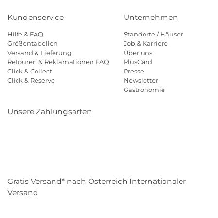
Kundenservice
Unternehmen
Hilfe & FAQ
Standorte / Häuser
Größentabellen
Job & Karriere
Versand & Lieferung
Über uns
Retouren & Reklamationen FAQ
PlusCard
Click & Collect
Presse
Click & Reserve
Newsletter
Gastronomie
Unsere Zahlungsarten
Klarna
Paypal
Mastercard
Visa
Diners
Eps
Shop
Applepay
Amazon
Gratis Versand* nach Österreich Internationaler
Versand