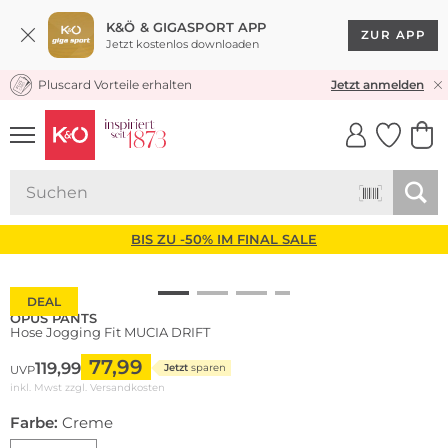
K&Ö & GIGASPORT APP
ZUR APP
Jetzt kostenlos downloaden
Pluscard Vorteile erhalten
KOSTENLOSER VERSAND* & RÜCKVERSAND
Jetzt anmelden
UNSERE APP
CLICK &
CLICK &
COLLECT
RESERVE
BIS ZU -50% IM FINAL SALE
DEAL
OPUS PANTS
Hose Jogging Fit MUCIA DRIFT
77,99
119,99
Jetzt
sparen
UVP
inkl. Mwst zzgl.
Versandkosten
Farbe:
Creme