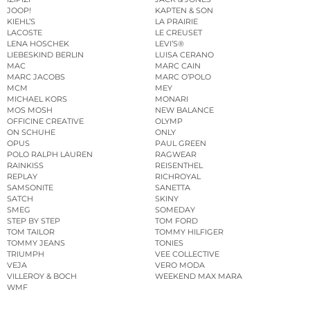
JOOP!
KAPTEN & SON
KIEHL’S
LA PRAIRIE
LACOSTE
LE CREUSET
LENA HOSCHEK
LEVI’S®
LIEBESKIND BERLIN
LUISA CERANO
MAC
MARC CAIN
MARC JACOBS
MARC O’POLO
MCM
MEY
MICHAEL KORS
MONARI
MOS MOSH
NEW BALANCE
OFFICINE CREATIVE
OLYMP
ON SCHUHE
ONLY
OPUS
PAUL GREEN
POLO RALPH LAUREN
RAGWEAR
RAINKISS
REISENTHEL
REPLAY
RICHROYAL
SAMSONITE
SANETTA
SATCH
SKINY
SMEG
SOMEDAY
STEP BY STEP
TOM FORD
TOM TAILOR
TOMMY HILFIGER
TOMMY JEANS
TONIES
TRIUMPH
VEE COLLECTIVE
VEJA
VERO MODA
VILLEROY & BOCH
WEEKEND MAX MARA
WMF