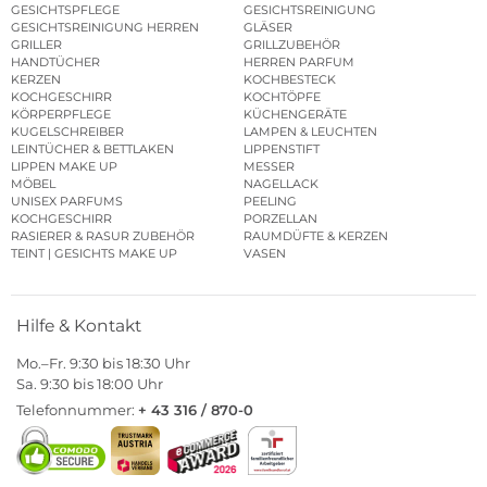
GESICHTSPFLEGE
GESICHTSREINIGUNG
GESICHTSREINIGUNG HERREN
GLÄSER
GRILLER
GRILLZUBEHÖR
HANDTÜCHER
HERREN PARFUM
KERZEN
KOCHBESTECK
KOCHGESCHIRR
KOCHTÖPFE
KÖRPERPFLEGE
KÜCHENGERÄTE
KUGELSCHREIBER
LAMPEN & LEUCHTEN
LEINTÜCHER & BETTLAKEN
LIPPENSTIFT
LIPPEN MAKE UP
MESSER
MÖBEL
NAGELLACK
UNISEX PARFUMS
PEELING
KOCHGESCHIRR
PORZELLAN
RASIERER & RASUR ZUBEHÖR
RAUMDÜFTE & KERZEN
TEINT | GESICHTS MAKE UP
VASEN
Hilfe & Kontakt
Mo.–Fr. 9:30 bis 18:30 Uhr
Sa. 9:30 bis 18:00 Uhr
Telefonnummer:
+ 43 316 / 870-0