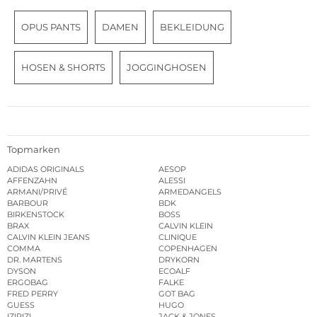
OPUS PANTS
DAMEN
BEKLEIDUNG
HOSEN & SHORTS
JOGGINGHOSEN
Topmarken
ADIDAS ORIGINALS
AESOP
AFFENZAHN
ALESSI
ARMANI/PRIVÉ
ARMEDANGELS
BARBOUR
BDK
BIRKENSTOCK
BOSS
BRAX
CALVIN KLEIN
CALVIN KLEIN JEANS
CLINIQUE
COMMA
COPENHAGEN
DR. MARTENS
DRYKORN
DYSON
ECOALF
ERGOBAG
FALKE
FRED PERRY
GOT BAG
GUESS
HUGO
IZIPIZI
JACK & JONES