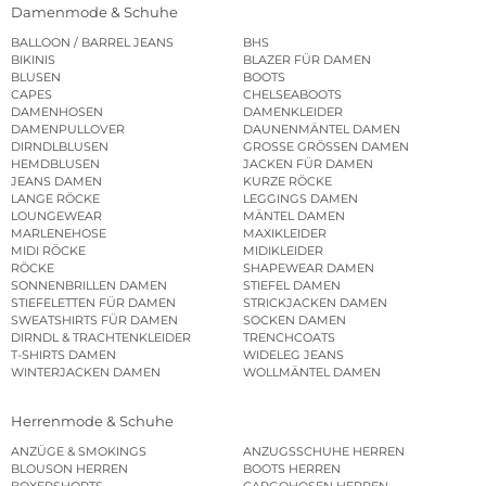
Damenmode & Schuhe
BALLOON / BARREL JEANS
BHS
BIKINIS
BLAZER FÜR DAMEN
BLUSEN
BOOTS
CAPES
CHELSEABOOTS
DAMENHOSEN
DAMENKLEIDER
DAMENPULLOVER
DAUNENMÄNTEL DAMEN
DIRNDLBLUSEN
GROSSE GRÖSSEN DAMEN
HEMDBLUSEN
JACKEN FÜR DAMEN
JEANS DAMEN
KURZE RÖCKE
LANGE RÖCKE
LEGGINGS DAMEN
LOUNGEWEAR
MÄNTEL DAMEN
MARLENEHOSE
MAXIKLEIDER
MIDI RÖCKE
MIDIKLEIDER
RÖCKE
SHAPEWEAR DAMEN
SONNENBRILLEN DAMEN
STIEFEL DAMEN
STIEFELETTEN FÜR DAMEN
STRICKJACKEN DAMEN
SWEATSHIRTS FÜR DAMEN
SOCKEN DAMEN
DIRNDL & TRACHTENKLEIDER
TRENCHCOATS
T-SHIRTS DAMEN
WIDELEG JEANS
WINTERJACKEN DAMEN
WOLLMÄNTEL DAMEN
Herrenmode & Schuhe
ANZÜGE & SMOKINGS
ANZUGSSCHUHE HERREN
BLOUSON HERREN
BOOTS HERREN
BOXERSHORTS
CARGOHOSEN HERREN