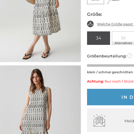
Größe:
Welche Größe passt
34
36
Alternativen
Größenbeurteilung:
?
klein / schmal geschnitten
Achtung:
Nur noch 1 Stück
IN 
Meld