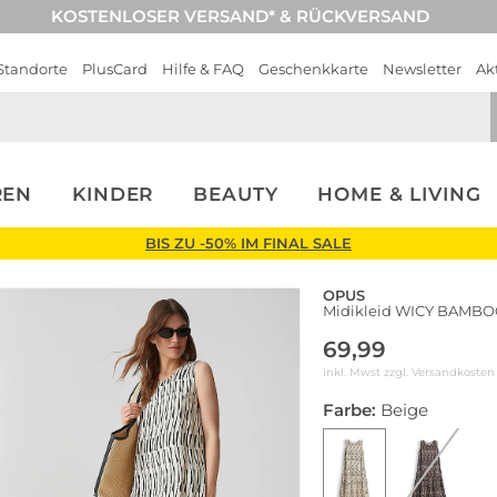
KOSTENLOSER VERSAND* & RÜCKVERSAND
Standorte
PlusCard
Hilfe & FAQ
Geschenkkarte
Newsletter
Ak
REN
KINDER
BEAUTY
HOME & LIVING
BIS ZU -50% IM FINAL SALE
OPUS
Midikleid WICY BAMB
69,99
inkl. Mwst zzgl.
Versandkosten
Farbe:
Beige