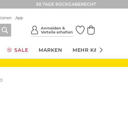
30 TAGE RÜCKGABERECHT
tionen
App
Anmelden &
Vorteile erhalten
SALE
MARKEN
MEHR K&Ö
NACH
OO