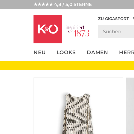
★★★★★ 4,8 / 5,0 STERNE
ZU GIGASPORT
FASHION-
UNSERE APP
CLICK &
CLICK &
TRENDS
COLLECT
RESERVE
NEU
LOOKS
DAMEN
HER