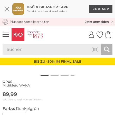
K&Ö & GIGASPORT APP
ZUR APP
Jetzt kostenlos downloaden
Pluscard Vorteile erhalten
KOSTENLOSER VERSAND* & RÜCKVERSAND
Jetzt anmelden
UNSERE APP
CLICK &
CLICK &
COLLECT
RESERVE
BIS ZU -50% IM FINAL SALE
OPUS
Midikleid WAKA
89,99
inkl. Mwst zzgl.
Versandkosten
Farbe:
Dunkelgrün