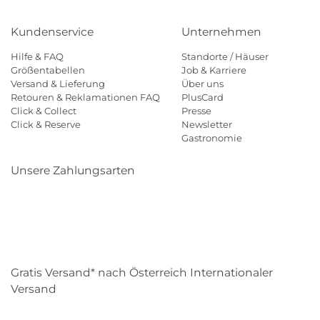
Kundenservice
Unternehmen
Hilfe & FAQ
Standorte / Häuser
Größentabellen
Job & Karriere
Versand & Lieferung
Über uns
Retouren & Reklamationen FAQ
PlusCard
Click & Collect
Presse
Click & Reserve
Newsletter
Gastronomie
Unsere Zahlungsarten
Klarna
Paypal
Mastercard
Visa
Diners
Eps
Shop
Applepay
Amazon
Gratis Versand* nach Österreich Internationaler
Versand