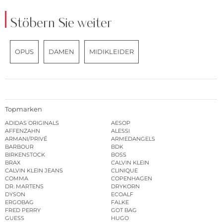
Stöbern Sie weiter
OPUS
DAMEN
MIDIKLEIDER
Topmarken
ADIDAS ORIGINALS
AESOP
AFFENZAHN
ALESSI
ARMANI/PRIVÉ
ARMEDANGELS
BARBOUR
BDK
BIRKENSTOCK
BOSS
BRAX
CALVIN KLEIN
CALVIN KLEIN JEANS
CLINIQUE
COMMA
COPENHAGEN
DR. MARTENS
DRYKORN
DYSON
ECOALF
ERGOBAG
FALKE
FRED PERRY
GOT BAG
GUESS
HUGO