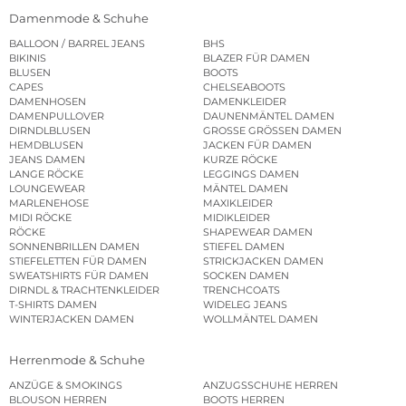
Damenmode & Schuhe
BALLOON / BARREL JEANS
BHS
BIKINIS
BLAZER FÜR DAMEN
BLUSEN
BOOTS
CAPES
CHELSEABOOTS
DAMENHOSEN
DAMENKLEIDER
DAMENPULLOVER
DAUNENMÄNTEL DAMEN
DIRNDLBLUSEN
GROSSE GRÖSSEN DAMEN
HEMDBLUSEN
JACKEN FÜR DAMEN
JEANS DAMEN
KURZE RÖCKE
LANGE RÖCKE
LEGGINGS DAMEN
LOUNGEWEAR
MÄNTEL DAMEN
MARLENEHOSE
MAXIKLEIDER
MIDI RÖCKE
MIDIKLEIDER
RÖCKE
SHAPEWEAR DAMEN
SONNENBRILLEN DAMEN
STIEFEL DAMEN
STIEFELETTEN FÜR DAMEN
STRICKJACKEN DAMEN
SWEATSHIRTS FÜR DAMEN
SOCKEN DAMEN
DIRNDL & TRACHTENKLEIDER
TRENCHCOATS
T-SHIRTS DAMEN
WIDELEG JEANS
WINTERJACKEN DAMEN
WOLLMÄNTEL DAMEN
Herrenmode & Schuhe
ANZÜGE & SMOKINGS
ANZUGSSCHUHE HERREN
BLOUSON HERREN
BOOTS HERREN