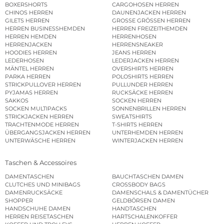
BOXERSHORTS
CARGOHOSEN HERREN
CHINOS HERREN
DAUNENJACKEN HERREN
GILETS HERREN
GROSSE GRÖSSEN HERREN
HERREN BUSINESSHEMDEN
HERREN FREIZEITHEMDEN
HERREN HEMDEN
HERRENHOSEN
HERRENJACKEN
HERRENSNEAKER
HOODIES HERREN
JEANS HERREN
LEDERHOSEN
LEDERJACKEN HERREN
MÄNTEL HERREN
OVERSHIRTS HERREN
PARKA HERREN
POLOSHIRTS HERREN
STRICKPULLOVER HERREN
PULLUNDER HERREN
PYJAMAS HERREN
RUCKSÄCKE HERREN
SAKKOS
SOCKEN HERREN
SOCKEN MULTIPACKS
SONNENBRILLEN HERREN
STRICKJACKEN HERREN
SWEATSHIRTS
TRACHTENMODE HERREN
T-SHIRTS HERREN
ÜBERGANGSJACKEN HERREN
UNTERHEMDEN HERREN
UNTERWÄSCHE HERREN
WINTERJACKEN HERREN
Taschen & Accessoires
DAMENTASCHEN
BAUCHTASCHEN DAMEN
CLUTCHES UND MINIBAGS
CROSSBODY BAGS
DAMENRUCKSÄCKE
DAMENSCHALS & DAMENTÜCHER
SHOPPER
GELDBÖRSEN DAMEN
HANDSCHUHE DAMEN
HANDTASCHEN
HERREN REISETASCHEN
HARTSCHALENKOFFER