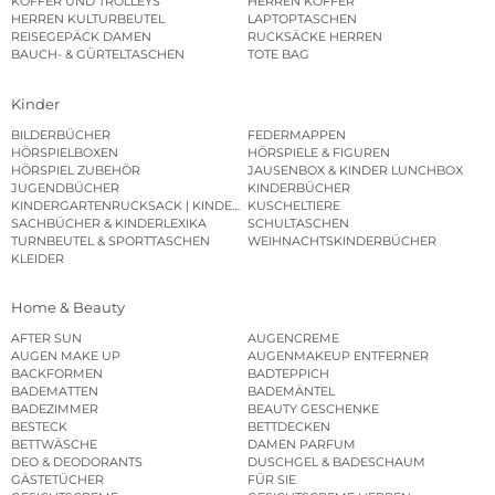
KOFFER UND TROLLEYS
HERREN KOFFER
HERREN KULTURBEUTEL
LAPTOPTASCHEN
REISEGEPÄCK DAMEN
RUCKSÄCKE HERREN
BAUCH- & GÜRTELTASCHEN
TOTE BAG
Kinder
BILDERBÜCHER
FEDERMAPPEN
HÖRSPIELBOXEN
HÖRSPIELE & FIGUREN
HÖRSPIEL ZUBEHÖR
JAUSENBOX & KINDER LUNCHBOX
JUGENDBÜCHER
KINDERBÜCHER
KINDERGARTENRUCKSACK | KINDERGARTENBEUTEL
KUSCHELTIERE
SACHBÜCHER & KINDERLEXIKA
SCHULTASCHEN
TURNBEUTEL & SPORTTASCHEN
WEIHNACHTSKINDERBÜCHER
KLEIDER
Home & Beauty
AFTER SUN
AUGENCREME
AUGEN MAKE UP
AUGENMAKEUP ENTFERNER
BACKFORMEN
BADTEPPICH
BADEMATTEN
BADEMÄNTEL
BADEZIMMER
BEAUTY GESCHENKE
BESTECK
BETTDECKEN
BETTWÄSCHE
DAMEN PARFUM
DEO & DEODORANTS
DUSCHGEL & BADESCHAUM
GÄSTETÜCHER
FÜR SIE