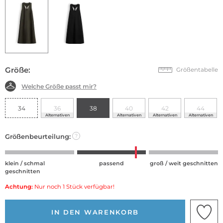
Größe:
Größentabelle
Welche Größe passt mir?
34
36
38
40
42
44
Alternativen
Alternativen
Alternativen
Alternativen
Größenbeurteilung:
?
klein / schmal
passend
groß / weit geschnitten
geschnitten
Achtung:
Nur noch 1 Stück verfügbar!
IN DEN WARENKORB