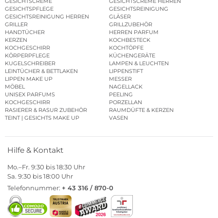
GESICHTSCREME
GESICHTSCREME HERREN
GESICHTSPFLEGE
GESICHTSREINIGUNG
GESICHTSREINIGUNG HERREN
GLÄSER
GRILLER
GRILLZUBEHÖR
HANDTÜCHER
HERREN PARFUM
KERZEN
KOCHBESTECK
KOCHGESCHIRR
KOCHTÖPFE
KÖRPERPFLEGE
KÜCHENGERÄTE
KUGELSCHREIBER
LAMPEN & LEUCHTEN
LEINTÜCHER & BETTLAKEN
LIPPENSTIFT
LIPPEN MAKE UP
MESSER
MÖBEL
NAGELLACK
UNISEX PARFUMS
PEELING
KOCHGESCHIRR
PORZELLAN
RASIERER & RASUR ZUBEHÖR
RAUMDÜFTE & KERZEN
TEINT | GESICHTS MAKE UP
VASEN
Hilfe & Kontakt
Mo.–Fr. 9:30 bis 18:30 Uhr
Sa. 9:30 bis 18:00 Uhr
Telefonnummer:
+ 43 316 / 870-0