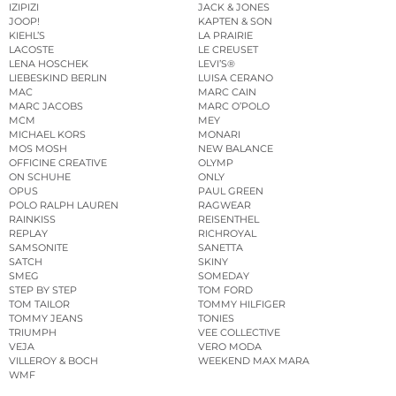
IZIPIZI
JACK & JONES
JOOP!
KAPTEN & SON
KIEHL’S
LA PRAIRIE
LACOSTE
LE CREUSET
LENA HOSCHEK
LEVI’S®
LIEBESKIND BERLIN
LUISA CERANO
MAC
MARC CAIN
MARC JACOBS
MARC O’POLO
MCM
MEY
MICHAEL KORS
MONARI
MOS MOSH
NEW BALANCE
OFFICINE CREATIVE
OLYMP
ON SCHUHE
ONLY
OPUS
PAUL GREEN
POLO RALPH LAUREN
RAGWEAR
RAINKISS
REISENTHEL
REPLAY
RICHROYAL
SAMSONITE
SANETTA
SATCH
SKINY
SMEG
SOMEDAY
STEP BY STEP
TOM FORD
TOM TAILOR
TOMMY HILFIGER
TOMMY JEANS
TONIES
TRIUMPH
VEE COLLECTIVE
VEJA
VERO MODA
VILLEROY & BOCH
WEEKEND MAX MARA
WMF