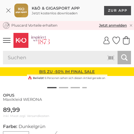
K&Ö & GIGASPORT APP
ZUR APP
Jetzt kostenlos downloaden
Pluscard Vorteile erhalten
KOSTENLOSER VERSAND* & RÜCKVERSAND
Jetzt anmelden
UNSERE APP
CLICK &
CLICK &
COLLECT
RESERVE
BIS ZU -50% IM FINAL SALE
Beliebt!
6 Personen sehen sich diesen Artikel gerade an
OPUS
Maxikleid WERONA
89,99
inkl. Mwst zzgl.
Versandkosten
Farbe:
Dunkelgrün