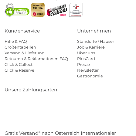
Kundenservice
Unternehmen
Hilfe & FAQ
Standorte / Häuser
Größentabellen
Job & Karriere
Versand & Lieferung
Über uns
Retouren & Reklamationen FAQ
PlusCard
Click & Collect
Presse
Click & Reserve
Newsletter
Gastronomie
Unsere Zahlungsarten
Klarna
Paypal
Mastercard
Visa
Diners
Eps
Shop
Applepay
Amazon
Gratis Versand* nach Österreich Internationaler