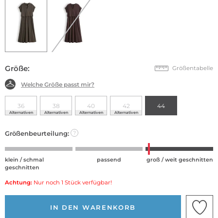
Größe:
Größentabelle
Welche Größe passt mir?
36
38
40
42
44
Alternativen
Alternativen
Alternativen
Alternativen
Größenbeurteilung:
?
klein / schmal
passend
groß / weit geschnitten
geschnitten
Achtung:
Nur noch 1 Stück verfügbar!
IN DEN WARENKORB