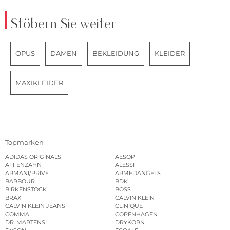
Stöbern Sie weiter
OPUS
DAMEN
BEKLEIDUNG
KLEIDER
MAXIKLEIDER
Topmarken
ADIDAS ORIGINALS
AESOP
AFFENZAHN
ALESSI
ARMANI/PRIVÉ
ARMEDANGELS
BARBOUR
BDK
BIRKENSTOCK
BOSS
BRAX
CALVIN KLEIN
CALVIN KLEIN JEANS
CLINIQUE
COMMA
COPENHAGEN
DR. MARTENS
DRYKORN