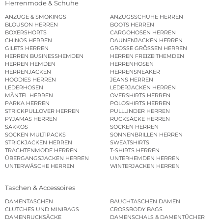
Herrenmode & Schuhe
ANZÜGE & SMOKINGS
ANZUGSSCHUHE HERREN
BLOUSON HERREN
BOOTS HERREN
BOXERSHORTS
CARGOHOSEN HERREN
CHINOS HERREN
DAUNENJACKEN HERREN
GILETS HERREN
GROSSE GRÖSSEN HERREN
HERREN BUSINESSHEMDEN
HERREN FREIZEITHEMDEN
HERREN HEMDEN
HERRENHOSEN
HERRENJACKEN
HERRENSNEAKER
HOODIES HERREN
JEANS HERREN
LEDERHOSEN
LEDERJACKEN HERREN
MÄNTEL HERREN
OVERSHIRTS HERREN
PARKA HERREN
POLOSHIRTS HERREN
STRICKPULLOVER HERREN
PULLUNDER HERREN
PYJAMAS HERREN
RUCKSÄCKE HERREN
SAKKOS
SOCKEN HERREN
SOCKEN MULTIPACKS
SONNENBRILLEN HERREN
STRICKJACKEN HERREN
SWEATSHIRTS
TRACHTENMODE HERREN
T-SHIRTS HERREN
ÜBERGANGSJACKEN HERREN
UNTERHEMDEN HERREN
UNTERWÄSCHE HERREN
WINTERJACKEN HERREN
Taschen & Accessoires
DAMENTASCHEN
BAUCHTASCHEN DAMEN
CLUTCHES UND MINIBAGS
CROSSBODY BAGS
DAMENRUCKSÄCKE
DAMENSCHALS & DAMENTÜCHER