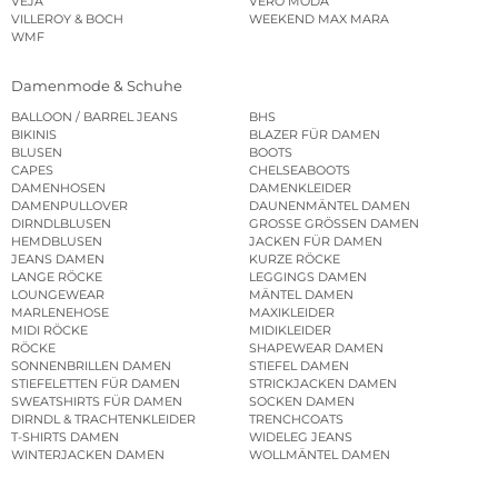
VEJA
VERO MODA
VILLEROY & BOCH
WEEKEND MAX MARA
WMF
Damenmode & Schuhe
BALLOON / BARREL JEANS
BHS
BIKINIS
BLAZER FÜR DAMEN
BLUSEN
BOOTS
CAPES
CHELSEABOOTS
DAMENHOSEN
DAMENKLEIDER
DAMENPULLOVER
DAUNENMÄNTEL DAMEN
DIRNDLBLUSEN
GROSSE GRÖSSEN DAMEN
HEMDBLUSEN
JACKEN FÜR DAMEN
JEANS DAMEN
KURZE RÖCKE
LANGE RÖCKE
LEGGINGS DAMEN
LOUNGEWEAR
MÄNTEL DAMEN
MARLENEHOSE
MAXIKLEIDER
MIDI RÖCKE
MIDIKLEIDER
RÖCKE
SHAPEWEAR DAMEN
SONNENBRILLEN DAMEN
STIEFEL DAMEN
STIEFELETTEN FÜR DAMEN
STRICKJACKEN DAMEN
SWEATSHIRTS FÜR DAMEN
SOCKEN DAMEN
DIRNDL & TRACHTENKLEIDER
TRENCHCOATS
T-SHIRTS DAMEN
WIDELEG JEANS
WINTERJACKEN DAMEN
WOLLMÄNTEL DAMEN