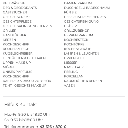
BETTWÄSCHE
DAMEN PARFUM
DEO & DEODORANTS
DUSCHGEL & BADESCHAUM
GÄSTETÜCHER
FÜR SIE
GESICHTSCREME
GESICHTSCREME HERREN
GESICHTSPFLEGE
GESICHTSREINIGUNG
GESICHTSREINIGUNG HERREN
GLÄSER
GRILLER
GRILLZUBEHÖR
HANDTÜCHER
HERREN PARFUM
KERZEN
KOCHBESTECK
KOCHGESCHIRR
KOCHTÖPFE
KÖRPERPFLEGE
KÜCHENGERÄTE
KUGELSCHREIBER
LAMPEN & LEUCHTEN
LEINTÜCHER & BETTLAKEN
LIPPENSTIFT
LIPPEN MAKE UP
MESSER
MÖBEL
NAGELLACK
UNISEX PARFUMS
PEELING
KOCHGESCHIRR
PORZELLAN
RASIERER & RASUR ZUBEHÖR
RAUMDÜFTE & KERZEN
TEINT | GESICHTS MAKE UP
VASEN
Hilfe & Kontakt
Mo.–Fr. 9:30 bis 18:30 Uhr
Sa. 9:30 bis 18:00 Uhr
Telefonnummer:
+ 43 316 / 870-0