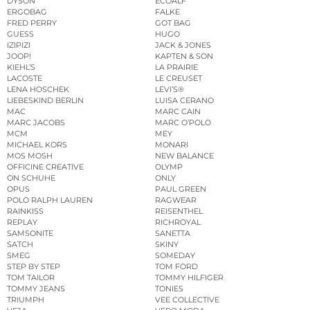
DYSON
ECOALF
ERGOBAG
FALKE
FRED PERRY
GOT BAG
GUESS
HUGO
IZIPIZI
JACK & JONES
JOOP!
KAPTEN & SON
KIEHL’S
LA PRAIRIE
LACOSTE
LE CREUSET
LENA HOSCHEK
LEVI’S®
LIEBESKIND BERLIN
LUISA CERANO
MAC
MARC CAIN
MARC JACOBS
MARC O’POLO
MCM
MEY
MICHAEL KORS
MONARI
MOS MOSH
NEW BALANCE
OFFICINE CREATIVE
OLYMP
ON SCHUHE
ONLY
OPUS
PAUL GREEN
POLO RALPH LAUREN
RAGWEAR
RAINKISS
REISENTHEL
REPLAY
RICHROYAL
SAMSONITE
SANETTA
SATCH
SKINY
SMEG
SOMEDAY
STEP BY STEP
TOM FORD
TOM TAILOR
TOMMY HILFIGER
TOMMY JEANS
TONIES
TRIUMPH
VEE COLLECTIVE