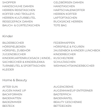
SHOPPER
GELDBÖRSEN DAMEN
HANDSCHUHE DAMEN
HANDTASCHEN
HERREN REISETASCHEN
HARTSCHALENKOFFER
KOFFER UND TROLLEYS
HERREN KOFFER
HERREN KULTURBEUTEL
LAPTOPTASCHEN
REISEGEPÄCK DAMEN
RUCKSÄCKE HERREN
BAUCH- & GÜRTELTASCHEN
TOTE BAG
Kinder
BILDERBÜCHER
FEDERMAPPEN
HÖRSPIELBOXEN
HÖRSPIELE & FIGUREN
HÖRSPIEL ZUBEHÖR
JAUSENBOX & KINDER LUNCHBOX
JUGENDBÜCHER
KINDERBÜCHER
KINDERGARTENRUCKSACK | KINDERGARTENBEUTEL
KUSCHELTIERE
SACHBÜCHER & KINDERLEXIKA
SCHULTASCHEN
TURNBEUTEL & SPORTTASCHEN
WEIHNACHTSKINDERBÜCHER
KLEIDER
Home & Beauty
AFTER SUN
AUGENCREME
AUGEN MAKE UP
AUGENMAKEUP ENTFERNER
BACKFORMEN
BADTEPPICH
BADEMATTEN
BADEMÄNTEL
BADEZIMMER
BEAUTY GESCHENKE
BESTECK
BETTDECKEN