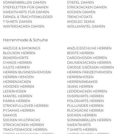
SONNENBRILLEN DAMEN
STIEFEL DAMEN
STIEFELETTEN FÜR DAMEN
STRICKJACKEN DAMEN
SWEATSHIRTS FÜR DAMEN
SOCKEN DAMEN
DIRNDL & TRACHTENKLEIDER
TRENCHCOATS
T-SHIRTS DAMEN
WIDELEG JEANS
WINTERJACKEN DAMEN
WOLLMÄNTEL DAMEN
Herrenmode & Schuhe
ANZÜGE & SMOKINGS
ANZUGSSCHUHE HERREN
BLOUSON HERREN
BOOTS HERREN
BOXERSHORTS
CARGOHOSEN HERREN
CHINOS HERREN
DAUNENJACKEN HERREN
GILETS HERREN
GROSSE GRÖSSEN HERREN
HERREN BUSINESSHEMDEN
HERREN FREIZEITHEMDEN
HERREN HEMDEN
HERRENHOSEN
HERRENJACKEN
HERRENSNEAKER
HOODIES HERREN
JEANS HERREN
LEDERHOSEN
LEDERJACKEN HERREN
MÄNTEL HERREN
OVERSHIRTS HERREN
PARKA HERREN
POLOSHIRTS HERREN
STRICKPULLOVER HERREN
PULLUNDER HERREN
PYJAMAS HERREN
RUCKSÄCKE HERREN
SAKKOS
SOCKEN HERREN
SOCKEN MULTIPACKS
SONNENBRILLEN HERREN
STRICKJACKEN HERREN
SWEATSHIRTS
TRACHTENMODE HERREN
T-SHIRTS HERREN