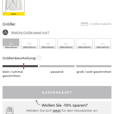
DEAL
Größe:
Größentabelle
Welche Größe passt mir?
34
36
38
40
42
44
Alternativen
Alternativen
Alternativen
Alternativen
Alternativen
Alternativen
Größenbeurteilung:
?
klein / schmal
passend
groß / weit geschnitten
geschnitten
AUSVERKAUFT
Wollen Sie -10% sparen?
Melden Sie sich
jetzt
für den Newsletter an.