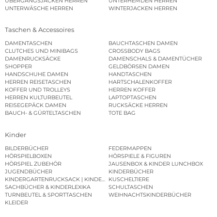
ÜBERGANGSJACKEN HERREN
UNTERHEMDEN HERREN
UNTERWÄSCHE HERREN
WINTERJACKEN HERREN
Taschen & Accessoires
DAMENTASCHEN
BAUCHTASCHEN DAMEN
CLUTCHES UND MINIBAGS
CROSSBODY BAGS
DAMENRUCKSÄCKE
DAMENSCHALS & DAMENTÜCHER
SHOPPER
GELDBÖRSEN DAMEN
HANDSCHUHE DAMEN
HANDTASCHEN
HERREN REISETASCHEN
HARTSCHALENKOFFER
KOFFER UND TROLLEYS
HERREN KOFFER
HERREN KULTURBEUTEL
LAPTOPTASCHEN
REISEGEPÄCK DAMEN
RUCKSÄCKE HERREN
BAUCH- & GÜRTELTASCHEN
TOTE BAG
Kinder
BILDERBÜCHER
FEDERMAPPEN
HÖRSPIELBOXEN
HÖRSPIELE & FIGUREN
HÖRSPIEL ZUBEHÖR
JAUSENBOX & KINDER LUNCHBOX
JUGENDBÜCHER
KINDERBÜCHER
KINDERGARTENRUCKSACK | KINDERGARTENBEUTEL
KUSCHELTIERE
SACHBÜCHER & KINDERLEXIKA
SCHULTASCHEN
TURNBEUTEL & SPORTTASCHEN
WEIHNACHTSKINDERBÜCHER
KLEIDER