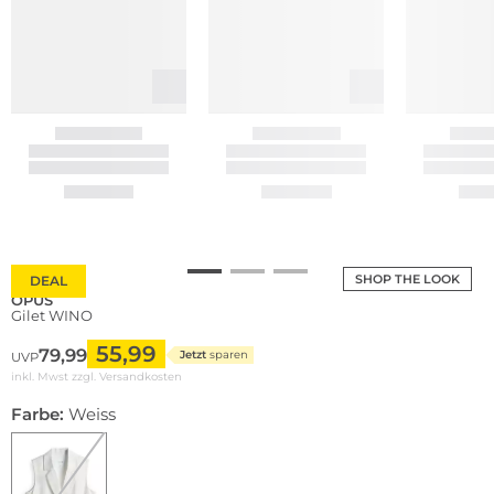
SHOP THE LOOK
DEAL
OPUS
Gilet WINO
55,99
79,99
Jetzt
sparen
UVP
inkl. Mwst zzgl.
Versandkosten
Farbe:
Weiss