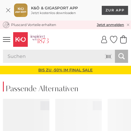
K&Ö & GIGASPORT APP
ZUR APP
Jetzt kostenlos downloaden
Pluscard Vorteile erhalten
KOSTENLOSER VERSAND* & RÜCKVERSAND
Jetzt anmelden
UNSERE APP
CLICK &
CLICK &
COLLECT
RESERVE
BIS ZU -50% IM FINAL SALE
Passende Alternativen