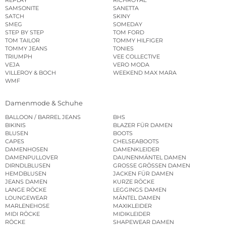
SAMSONITE
SANETTA
SATCH
SKINY
SMEG
SOMEDAY
STEP BY STEP
TOM FORD
TOM TAILOR
TOMMY HILFIGER
TOMMY JEANS
TONIES
TRIUMPH
VEE COLLECTIVE
VEJA
VERO MODA
VILLEROY & BOCH
WEEKEND MAX MARA
WMF
Damenmode & Schuhe
BALLOON / BARREL JEANS
BHS
BIKINIS
BLAZER FÜR DAMEN
BLUSEN
BOOTS
CAPES
CHELSEABOOTS
DAMENHOSEN
DAMENKLEIDER
DAMENPULLOVER
DAUNENMÄNTEL DAMEN
DIRNDLBLUSEN
GROSSE GRÖSSEN DAMEN
HEMDBLUSEN
JACKEN FÜR DAMEN
JEANS DAMEN
KURZE RÖCKE
LANGE RÖCKE
LEGGINGS DAMEN
LOUNGEWEAR
MÄNTEL DAMEN
MARLENEHOSE
MAXIKLEIDER
MIDI RÖCKE
MIDIKLEIDER
RÖCKE
SHAPEWEAR DAMEN