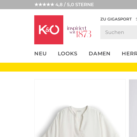
★★★★★ 4,8 / 5,0 STERNE
ZU GIGASPORT
FASHION-
UNSERE APP
CLICK &
CLICK &
TRENDS
COLLECT
RESERVE
NEU
LOOKS
DAMEN
HER