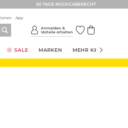
30 TAGE RÜCKGABERECHT
tionen
App
Anmelden &
Vorteile erhalten
SALE
MARKEN
MEHR K&Ö
NACH