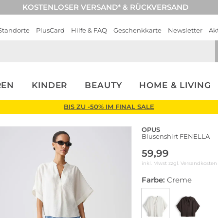
KOSTENLOSER VERSAND* & RÜCKVERSAND
Standorte
PlusCard
Hilfe & FAQ
Geschenkkarte
Newsletter
Ak
REN
KINDER
BEAUTY
HOME & LIVING
BIS ZU -50% IM FINAL SALE
OPUS
Blusenshirt FENELLA
59,99
inkl. Mwst zzgl.
Versandkosten
Farbe:
Creme