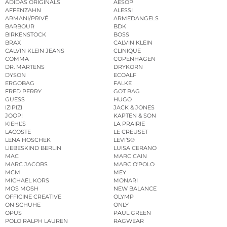
ADIDAS ORIGINALS
AESOP
AFFENZAHN
ALESSI
ARMANI/PRIVÉ
ARMEDANGELS
BARBOUR
BDK
BIRKENSTOCK
BOSS
BRAX
CALVIN KLEIN
CALVIN KLEIN JEANS
CLINIQUE
COMMA
COPENHAGEN
DR. MARTENS
DRYKORN
DYSON
ECOALF
ERGOBAG
FALKE
FRED PERRY
GOT BAG
GUESS
HUGO
IZIPIZI
JACK & JONES
JOOP!
KAPTEN & SON
KIEHL’S
LA PRAIRIE
LACOSTE
LE CREUSET
LENA HOSCHEK
LEVI’S®
LIEBESKIND BERLIN
LUISA CERANO
MAC
MARC CAIN
MARC JACOBS
MARC O’POLO
MCM
MEY
MICHAEL KORS
MONARI
MOS MOSH
NEW BALANCE
OFFICINE CREATIVE
OLYMP
ON SCHUHE
ONLY
OPUS
PAUL GREEN
POLO RALPH LAUREN
RAGWEAR