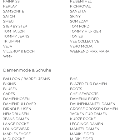
RAINKISS
REISENTHEL
REPLAY
RICHROYAL
SAMSONITE
SANETTA
SATCH
SKINY
SMEG
SOMEDAY
STEP BY STEP
TOM FORD
TOM TAILOR
TOMMY HILFIGER
TOMMY JEANS
TONIES
TRIUMPH
VEE COLLECTIVE
VEJA
VERO MODA
VILLEROY & BOCH
WEEKEND MAX MARA
WMF
Damenmode & Schuhe
BALLOON / BARREL JEANS
BHS
BIKINIS
BLAZER FÜR DAMEN
BLUSEN
BOOTS
CAPES
CHELSEABOOTS
DAMENHOSEN
DAMENKLEIDER
DAMENPULLOVER
DAUNENMÄNTEL DAMEN
DIRNDLBLUSEN
GROSSE GRÖSSEN DAMEN
HEMDBLUSEN
JACKEN FÜR DAMEN
JEANS DAMEN
KURZE RÖCKE
LANGE RÖCKE
LEGGINGS DAMEN
LOUNGEWEAR
MÄNTEL DAMEN
MARLENEHOSE
MAXIKLEIDER
MIDI RÖCKE
MIDIKLEIDER