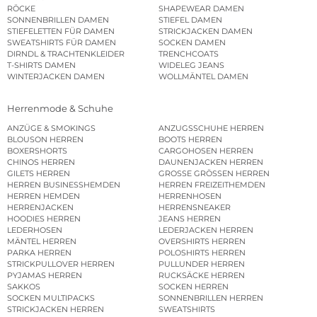
RÖCKE
SHAPEWEAR DAMEN
SONNENBRILLEN DAMEN
STIEFEL DAMEN
STIEFELETTEN FÜR DAMEN
STRICKJACKEN DAMEN
SWEATSHIRTS FÜR DAMEN
SOCKEN DAMEN
DIRNDL & TRACHTENKLEIDER
TRENCHCOATS
T-SHIRTS DAMEN
WIDELEG JEANS
WINTERJACKEN DAMEN
WOLLMÄNTEL DAMEN
Herrenmode & Schuhe
ANZÜGE & SMOKINGS
ANZUGSSCHUHE HERREN
BLOUSON HERREN
BOOTS HERREN
BOXERSHORTS
CARGOHOSEN HERREN
CHINOS HERREN
DAUNENJACKEN HERREN
GILETS HERREN
GROSSE GRÖSSEN HERREN
HERREN BUSINESSHEMDEN
HERREN FREIZEITHEMDEN
HERREN HEMDEN
HERRENHOSEN
HERRENJACKEN
HERRENSNEAKER
HOODIES HERREN
JEANS HERREN
LEDERHOSEN
LEDERJACKEN HERREN
MÄNTEL HERREN
OVERSHIRTS HERREN
PARKA HERREN
POLOSHIRTS HERREN
STRICKPULLOVER HERREN
PULLUNDER HERREN
PYJAMAS HERREN
RUCKSÄCKE HERREN
SAKKOS
SOCKEN HERREN
SOCKEN MULTIPACKS
SONNENBRILLEN HERREN
STRICKJACKEN HERREN
SWEATSHIRTS