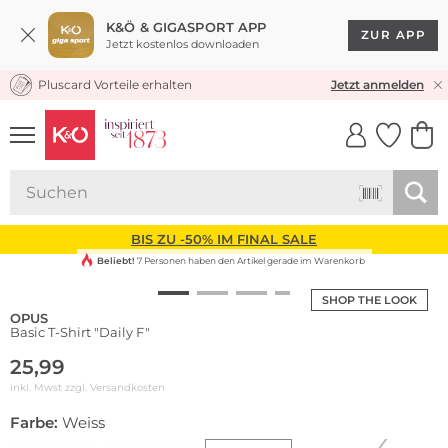
K&Ö & GIGASPORT APP
ZUR APP
Jetzt kostenlos downloaden
Pluscard Vorteile erhalten
KOSTENLOSER VERSAND* & RÜCKVERSAND
Jetzt anmelden
UNSERE APP
CLICK &
CLICK &
COLLECT
RESERVE
BIS ZU -50% IM FINAL SALE
Beliebt!
7 Personen haben den Artikel gerade im Warenkorb
SHOP THE LOOK
OPUS
Basic T-Shirt "Daily F"
25,99
inkl. Mwst zzgl.
Versandkosten
Farbe:
Weiss