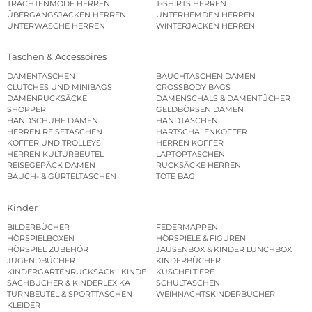
TRACHTENMODE HERREN
T-SHIRTS HERREN
ÜBERGANGSJACKEN HERREN
UNTERHEMDEN HERREN
UNTERWÄSCHE HERREN
WINTERJACKEN HERREN
Taschen & Accessoires
DAMENTASCHEN
BAUCHTASCHEN DAMEN
CLUTCHES UND MINIBAGS
CROSSBODY BAGS
DAMENRUCKSÄCKE
DAMENSCHALS & DAMENTÜCHER
SHOPPER
GELDBÖRSEN DAMEN
HANDSCHUHE DAMEN
HANDTASCHEN
HERREN REISETASCHEN
HARTSCHALENKOFFER
KOFFER UND TROLLEYS
HERREN KOFFER
HERREN KULTURBEUTEL
LAPTOPTASCHEN
REISEGEPÄCK DAMEN
RUCKSÄCKE HERREN
BAUCH- & GÜRTELTASCHEN
TOTE BAG
Kinder
BILDERBÜCHER
FEDERMAPPEN
HÖRSPIELBOXEN
HÖRSPIELE & FIGUREN
HÖRSPIEL ZUBEHÖR
JAUSENBOX & KINDER LUNCHBOX
JUGENDBÜCHER
KINDERBÜCHER
KINDERGARTENRUCKSACK | KINDERGARTENBEUTEL
KUSCHELTIERE
SACHBÜCHER & KINDERLEXIKA
SCHULTASCHEN
TURNBEUTEL & SPORTTASCHEN
WEIHNACHTSKINDERBÜCHER
KLEIDER