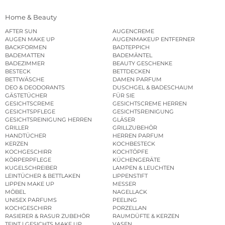
Home & Beauty
AFTER SUN
AUGENCREME
AUGEN MAKE UP
AUGENMAKEUP ENTFERNER
BACKFORMEN
BADTEPPICH
BADEMATTEN
BADEMÄNTEL
BADEZIMMER
BEAUTY GESCHENKE
BESTECK
BETTDECKEN
BETTWÄSCHE
DAMEN PARFUM
DEO & DEODORANTS
DUSCHGEL & BADESCHAUM
GÄSTETÜCHER
FÜR SIE
GESICHTSCREME
GESICHTSCREME HERREN
GESICHTSPFLEGE
GESICHTSREINIGUNG
GESICHTSREINIGUNG HERREN
GLÄSER
GRILLER
GRILLZUBEHÖR
HANDTÜCHER
HERREN PARFUM
KERZEN
KOCHBESTECK
KOCHGESCHIRR
KOCHTÖPFE
KÖRPERPFLEGE
KÜCHENGERÄTE
KUGELSCHREIBER
LAMPEN & LEUCHTEN
LEINTÜCHER & BETTLAKEN
LIPPENSTIFT
LIPPEN MAKE UP
MESSER
MÖBEL
NAGELLACK
UNISEX PARFUMS
PEELING
KOCHGESCHIRR
PORZELLAN
RASIERER & RASUR ZUBEHÖR
RAUMDÜFTE & KERZEN
TEINT | GESICHTS MAKE UP
VASEN