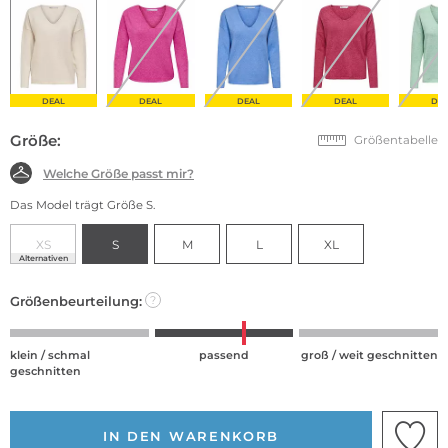
DEAL
DEAL
DEAL
DEAL
DE
Größe:
Größentabelle
Welche Größe passt mir?
Das Model trägt Größe S.
XS
S
M
L
XL
Alternativen
Größenbeurteilung:
?
klein / schmal
passend
groß / weit geschnitten
geschnitten
IN DEN WARENKORB