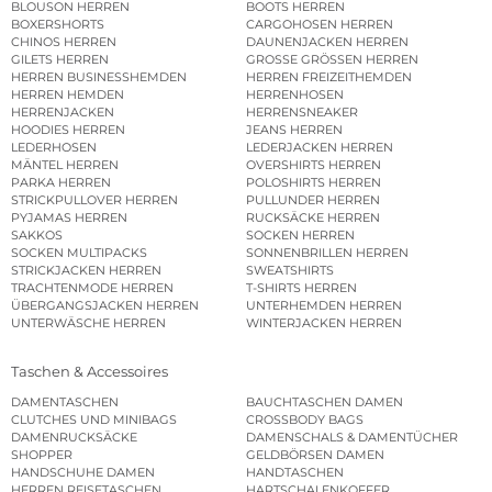
BLOUSON HERREN
BOOTS HERREN
BOXERSHORTS
CARGOHOSEN HERREN
CHINOS HERREN
DAUNENJACKEN HERREN
GILETS HERREN
GROSSE GRÖSSEN HERREN
HERREN BUSINESSHEMDEN
HERREN FREIZEITHEMDEN
HERREN HEMDEN
HERRENHOSEN
HERRENJACKEN
HERRENSNEAKER
HOODIES HERREN
JEANS HERREN
LEDERHOSEN
LEDERJACKEN HERREN
MÄNTEL HERREN
OVERSHIRTS HERREN
PARKA HERREN
POLOSHIRTS HERREN
STRICKPULLOVER HERREN
PULLUNDER HERREN
PYJAMAS HERREN
RUCKSÄCKE HERREN
SAKKOS
SOCKEN HERREN
SOCKEN MULTIPACKS
SONNENBRILLEN HERREN
STRICKJACKEN HERREN
SWEATSHIRTS
TRACHTENMODE HERREN
T-SHIRTS HERREN
ÜBERGANGSJACKEN HERREN
UNTERHEMDEN HERREN
UNTERWÄSCHE HERREN
WINTERJACKEN HERREN
Taschen & Accessoires
DAMENTASCHEN
BAUCHTASCHEN DAMEN
CLUTCHES UND MINIBAGS
CROSSBODY BAGS
DAMENRUCKSÄCKE
DAMENSCHALS & DAMENTÜCHER
SHOPPER
GELDBÖRSEN DAMEN
HANDSCHUHE DAMEN
HANDTASCHEN
HERREN REISETASCHEN
HARTSCHALENKOFFER