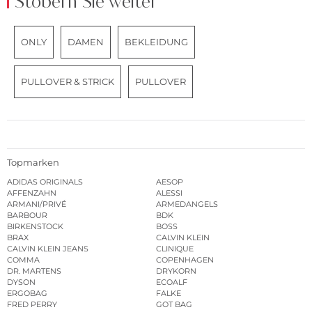
Stöbern Sie weiter
ONLY
DAMEN
BEKLEIDUNG
PULLOVER & STRICK
PULLOVER
Topmarken
ADIDAS ORIGINALS
AESOP
AFFENZAHN
ALESSI
ARMANI/PRIVÉ
ARMEDANGELS
BARBOUR
BDK
BIRKENSTOCK
BOSS
BRAX
CALVIN KLEIN
CALVIN KLEIN JEANS
CLINIQUE
COMMA
COPENHAGEN
DR. MARTENS
DRYKORN
DYSON
ECOALF
ERGOBAG
FALKE
FRED PERRY
GOT BAG