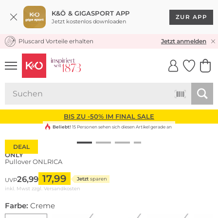
K&Ö & GIGASPORT APP
ZUR APP
Jetzt kostenlos downloaden
Pluscard Vorteile erhalten
KOSTENLOSER VERSAND* & RÜCKVERSAND
Jetzt anmelden
UNSERE APP
CLICK &
CLICK &
COLLECT
RESERVE
BIS ZU -50% IM FINAL SALE
Beliebt!
15 Personen sehen sich diesen Artikel gerade an
DEAL
ONLY
Pullover ONLRICA
17,99
26,99
Jetzt
sparen
UVP
inkl. Mwst zzgl.
Versandkosten
Farbe:
Creme