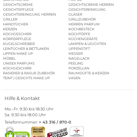
GESICHTSCREME
GESICHTSCREME HERREN
GESICHTSPFLEGE
GESICHTSREINIGUNG
GESICHTSREINIGUNG HERREN
GLÄSER
GRILLER
GRILLZUBEHÖR
HANDTÜCHER
HERREN PARFUM
KERZEN
KOCHBESTECK
KOCHGESCHIRR
KOCHTÖPFE
KÖRPERPFLEGE
KÜCHENGERÄTE
KUGELSCHREIBER
LAMPEN & LEUCHTEN
LEINTÜCHER & BETTLAKEN
LIPPENSTIFT
LIPPEN MAKE UP
MESSER
MÖBEL
NAGELLACK
UNISEX PARFUMS
PEELING
KOCHGESCHIRR
PORZELLAN
RASIERER & RASUR ZUBEHÖR
RAUMDÜFTE & KERZEN
TEINT | GESICHTS MAKE UP
VASEN
Hilfe & Kontakt
Mo.–Fr. 9:30 bis 18:30 Uhr
Sa. 9:30 bis 18:00 Uhr
Telefonnummer:
+ 43 316 / 870-0