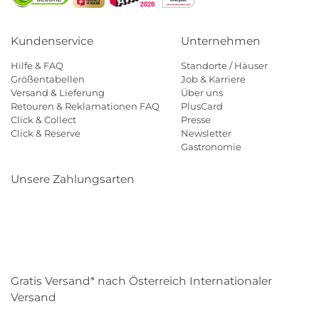
Kundenservice
Unternehmen
Hilfe & FAQ
Standorte / Häuser
Größentabellen
Job & Karriere
Versand & Lieferung
Über uns
Retouren & Reklamationen FAQ
PlusCard
Click & Collect
Presse
Click & Reserve
Newsletter
Gastronomie
Unsere Zahlungsarten
Klarna
Paypal
Mastercard
Visa
Diners
Eps
Shop
Applepay
Amazon
Gratis Versand* nach Österreich Internationaler
Versand