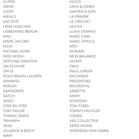
GUESS
HUGO
IZIPIZI
JACK & JONES
JOOP!
KAPTEN & SON
KIEHL’S
LA PRAIRIE
LACOSTE
LE CREUSET
LENA HOSCHEK
LEVI’S®
LIEBESKIND BERLIN
LUISA CERANO
MAC
MARC CAIN
MARC JACOBS
MARC O’POLO
MCM
MEY
MICHAEL KORS
MONARI
MOS MOSH
NEW BALANCE
OFFICINE CREATIVE
OLYMP
ON SCHUHE
ONLY
OPUS
PAUL GREEN
POLO RALPH LAUREN
RAGWEAR
RAINKISS
REISENTHEL
REPLAY
RICHROYAL
SAMSONITE
SANETTA
SATCH
SKINY
SMEG
SOMEDAY
STEP BY STEP
TOM FORD
TOM TAILOR
TOMMY HILFIGER
TOMMY JEANS
TONIES
TRIUMPH
VEE COLLECTIVE
VEJA
VERO MODA
VILLEROY & BOCH
WEEKEND MAX MARA
WMF