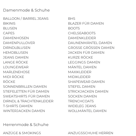
Damenmode & Schuhe
BALLOON / BARREL JEANS
BHS
BIKINIS
BLAZER FÜR DAMEN
BLUSEN
BOOTS
CAPES
CHELSEABOOTS
DAMENHOSEN
DAMENKLEIDER
DAMENPULLOVER
DAUNENMÄNTEL DAMEN
DIRNDLBLUSEN
GROSSE GRÖSSEN DAMEN
HEMDBLUSEN
JACKEN FÜR DAMEN
JEANS DAMEN
KURZE RÖCKE
LANGE RÖCKE
LEGGINGS DAMEN
LOUNGEWEAR
MÄNTEL DAMEN
MARLENEHOSE
MAXIKLEIDER
MIDI RÖCKE
MIDIKLEIDER
RÖCKE
SHAPEWEAR DAMEN
SONNENBRILLEN DAMEN
STIEFEL DAMEN
STIEFELETTEN FÜR DAMEN
STRICKJACKEN DAMEN
SWEATSHIRTS FÜR DAMEN
SOCKEN DAMEN
DIRNDL & TRACHTENKLEIDER
TRENCHCOATS
T-SHIRTS DAMEN
WIDELEG JEANS
WINTERJACKEN DAMEN
WOLLMÄNTEL DAMEN
Herrenmode & Schuhe
ANZÜGE & SMOKINGS
ANZUGSSCHUHE HERREN