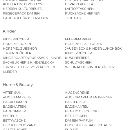
KOFFER UND TROLLEYS
HERREN KOFFER
HERREN KULTURBEUTEL
LAPTOPTASCHEN
REISEGEPÄCK DAMEN
RUCKSÄCKE HERREN
BAUCH- & GÜRTELTASCHEN
TOTE BAG
Kinder
BILDERBÜCHER
FEDERMAPPEN
HÖRSPIELBOXEN
HÖRSPIELE & FIGUREN
HÖRSPIEL ZUBEHÖR
JAUSENBOX & KINDER LUNCHBOX
JUGENDBÜCHER
KINDERBÜCHER
KINDERGARTENRUCKSACK | KINDERGARTENBEUTEL
KUSCHELTIERE
SACHBÜCHER & KINDERLEXIKA
SCHULTASCHEN
TURNBEUTEL & SPORTTASCHEN
WEIHNACHTSKINDERBÜCHER
KLEIDER
Home & Beauty
AFTER SUN
AUGENCREME
AUGEN MAKE UP
AUGENMAKEUP ENTFERNER
BACKFORMEN
BADTEPPICH
BADEMATTEN
BADEMÄNTEL
BADEZIMMER
BEAUTY GESCHENKE
BESTECK
BETTDECKEN
BETTWÄSCHE
DAMEN PARFUM
DEO & DEODORANTS
DUSCHGEL & BADESCHAUM
GÄSTETÜCHER
FÜR SIE