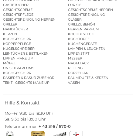
DEO & DEODORANTS
DUSCHGEL & BADESCHAUM
GÄSTETÜCHER
FÜR SIE
GESICHTSCREME
GESICHTSCREME HERREN
GESICHTSPFLEGE
GESICHTSREINIGUNG
GESICHTSREINIGUNG HERREN
GLÄSER
GRILLER
GRILLZUBEHÖR
HANDTÜCHER
HERREN PARFUM
KERZEN
KOCHBESTECK
KOCHGESCHIRR
KOCHTÖPFE
KÖRPERPFLEGE
KÜCHENGERÄTE
KUGELSCHREIBER
LAMPEN & LEUCHTEN
LEINTÜCHER & BETTLAKEN
LIPPENSTIFT
LIPPEN MAKE UP
MESSER
MÖBEL
NAGELLACK
UNISEX PARFUMS
PEELING
KOCHGESCHIRR
PORZELLAN
RASIERER & RASUR ZUBEHÖR
RAUMDÜFTE & KERZEN
TEINT | GESICHTS MAKE UP
VASEN
Hilfe & Kontakt
Mo.–Fr. 9:30 bis 18:30 Uhr
Sa. 9:30 bis 18:00 Uhr
Telefonnummer:
+ 43 316 / 870-0