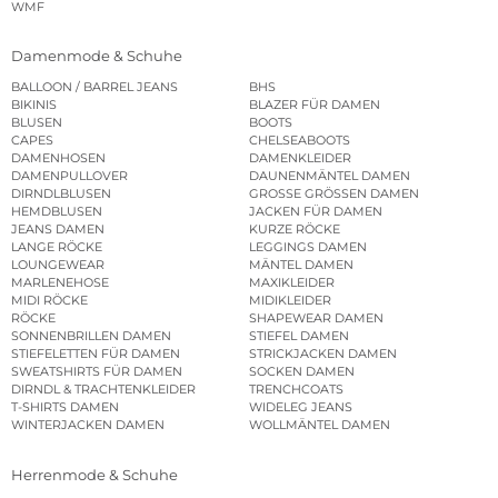
WMF
Damenmode & Schuhe
BALLOON / BARREL JEANS
BHS
BIKINIS
BLAZER FÜR DAMEN
BLUSEN
BOOTS
CAPES
CHELSEABOOTS
DAMENHOSEN
DAMENKLEIDER
DAMENPULLOVER
DAUNENMÄNTEL DAMEN
DIRNDLBLUSEN
GROSSE GRÖSSEN DAMEN
HEMDBLUSEN
JACKEN FÜR DAMEN
JEANS DAMEN
KURZE RÖCKE
LANGE RÖCKE
LEGGINGS DAMEN
LOUNGEWEAR
MÄNTEL DAMEN
MARLENEHOSE
MAXIKLEIDER
MIDI RÖCKE
MIDIKLEIDER
RÖCKE
SHAPEWEAR DAMEN
SONNENBRILLEN DAMEN
STIEFEL DAMEN
STIEFELETTEN FÜR DAMEN
STRICKJACKEN DAMEN
SWEATSHIRTS FÜR DAMEN
SOCKEN DAMEN
DIRNDL & TRACHTENKLEIDER
TRENCHCOATS
T-SHIRTS DAMEN
WIDELEG JEANS
WINTERJACKEN DAMEN
WOLLMÄNTEL DAMEN
Herrenmode & Schuhe