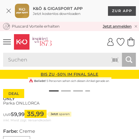
K&Ö & GIGASPORT APP
ZUR APP
Jetzt kostenlos downloaden
Pluscard Vorteile erhalten
KOSTENLOSER VERSAND* & RÜCKVERSAND
Jetzt anmelden
UNSERE APP
CLICK &
CLICK &
COLLECT
RESERVE
BIS ZU -50% IM FINAL SALE
Beliebt!
5 Personen sehen sich diesen Artikel gerade an
DEAL
ONLY
Parka ONLLORCA
35,99
59,99
Jetzt
sparen
UVP
inkl. Mwst zzgl.
Versandkosten
Farbe:
Creme