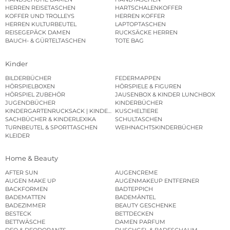
HERREN REISETASCHEN
HARTSCHALENKOFFER
KOFFER UND TROLLEYS
HERREN KOFFER
HERREN KULTURBEUTEL
LAPTOPTASCHEN
REISEGEPÄCK DAMEN
RUCKSÄCKE HERREN
BAUCH- & GÜRTELTASCHEN
TOTE BAG
Kinder
BILDERBÜCHER
FEDERMAPPEN
HÖRSPIELBOXEN
HÖRSPIELE & FIGUREN
HÖRSPIEL ZUBEHÖR
JAUSENBOX & KINDER LUNCHBOX
JUGENDBÜCHER
KINDERBÜCHER
KINDERGARTENRUCKSACK | KINDERGARTENBEUTEL
KUSCHELTIERE
SACHBÜCHER & KINDERLEXIKA
SCHULTASCHEN
TURNBEUTEL & SPORTTASCHEN
WEIHNACHTSKINDERBÜCHER
KLEIDER
Home & Beauty
AFTER SUN
AUGENCREME
AUGEN MAKE UP
AUGENMAKEUP ENTFERNER
BACKFORMEN
BADTEPPICH
BADEMATTEN
BADEMÄNTEL
BADEZIMMER
BEAUTY GESCHENKE
BESTECK
BETTDECKEN
BETTWÄSCHE
DAMEN PARFUM