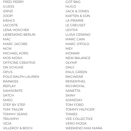
FRED PERRY
GOT BAG
GUESS
HUGO
IZIPIZI
JACK & JONES
JOOP!
KAPTEN & SON
KIEHL’S
LA PRAIRIE
LACOSTE
LE CREUSET
LENA HOSCHEK
LEVI’S®
LIEBESKIND BERLIN
LUISA CERANO
MAC
MARC CAIN
MARC JACOBS
MARC O’POLO
MCM
MEY
MICHAEL KORS
MONARI
MOS MOSH
NEW BALANCE
OFFICINE CREATIVE
OLYMP
ON SCHUHE
ONLY
OPUS
PAUL GREEN
POLO RALPH LAUREN
RAGWEAR
RAINKISS
REISENTHEL
REPLAY
RICHROYAL
SAMSONITE
SANETTA
SATCH
SKINY
SMEG
SOMEDAY
STEP BY STEP
TOM FORD
TOM TAILOR
TOMMY HILFIGER
TOMMY JEANS
TONIES
TRIUMPH
VEE COLLECTIVE
VEJA
VERO MODA
VILLEROY & BOCH
WEEKEND MAX MARA