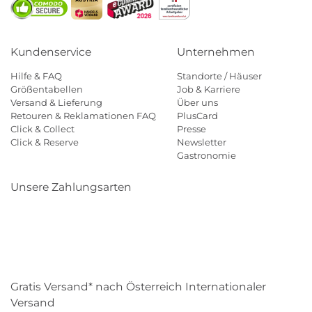
Kundenservice
Unternehmen
Hilfe & FAQ
Standorte / Häuser
Größentabellen
Job & Karriere
Versand & Lieferung
Über uns
Retouren & Reklamationen FAQ
PlusCard
Click & Collect
Presse
Click & Reserve
Newsletter
Gastronomie
Unsere Zahlungsarten
Klarna
Paypal
Mastercard
Visa
Diners
Eps
Shop
Applepay
Amazon
Gratis Versand* nach Österreich Internationaler
Versand