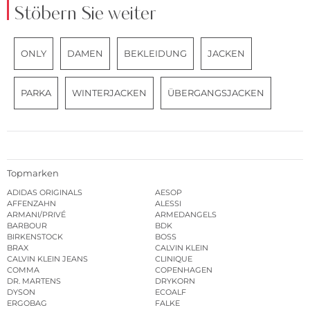
Stöbern Sie weiter
ONLY
DAMEN
BEKLEIDUNG
JACKEN
PARKA
WINTERJACKEN
ÜBERGANGSJACKEN
Topmarken
ADIDAS ORIGINALS
AESOP
AFFENZAHN
ALESSI
ARMANI/PRIVÉ
ARMEDANGELS
BARBOUR
BDK
BIRKENSTOCK
BOSS
BRAX
CALVIN KLEIN
CALVIN KLEIN JEANS
CLINIQUE
COMMA
COPENHAGEN
DR. MARTENS
DRYKORN
DYSON
ECOALF
ERGOBAG
FALKE