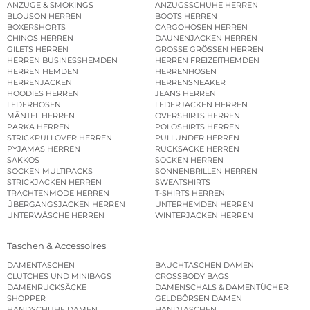
ANZÜGE & SMOKINGS
ANZUGSSCHUHE HERREN
BLOUSON HERREN
BOOTS HERREN
BOXERSHORTS
CARGOHOSEN HERREN
CHINOS HERREN
DAUNENJACKEN HERREN
GILETS HERREN
GROSSE GRÖSSEN HERREN
HERREN BUSINESSHEMDEN
HERREN FREIZEITHEMDEN
HERREN HEMDEN
HERRENHOSEN
HERRENJACKEN
HERRENSNEAKER
HOODIES HERREN
JEANS HERREN
LEDERHOSEN
LEDERJACKEN HERREN
MÄNTEL HERREN
OVERSHIRTS HERREN
PARKA HERREN
POLOSHIRTS HERREN
STRICKPULLOVER HERREN
PULLUNDER HERREN
PYJAMAS HERREN
RUCKSÄCKE HERREN
SAKKOS
SOCKEN HERREN
SOCKEN MULTIPACKS
SONNENBRILLEN HERREN
STRICKJACKEN HERREN
SWEATSHIRTS
TRACHTENMODE HERREN
T-SHIRTS HERREN
ÜBERGANGSJACKEN HERREN
UNTERHEMDEN HERREN
UNTERWÄSCHE HERREN
WINTERJACKEN HERREN
Taschen & Accessoires
DAMENTASCHEN
BAUCHTASCHEN DAMEN
CLUTCHES UND MINIBAGS
CROSSBODY BAGS
DAMENRUCKSÄCKE
DAMENSCHALS & DAMENTÜCHER
SHOPPER
GELDBÖRSEN DAMEN
HANDSCHUHE DAMEN
HANDTASCHEN