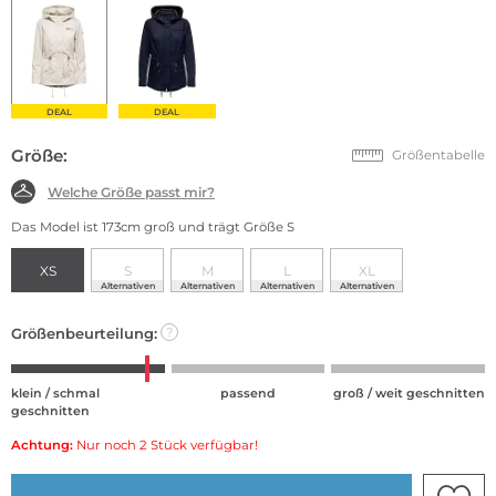
DEAL
DEAL
Größe:
Größentabelle
Welche Größe passt mir?
Das Model ist 173cm groß und trägt Größe S
XS
S
M
L
XL
Alternativen
Alternativen
Alternativen
Alternativen
Größenbeurteilung:
?
klein / schmal
passend
groß / weit geschnitten
geschnitten
Achtung:
Nur noch 2 Stück verfügbar!