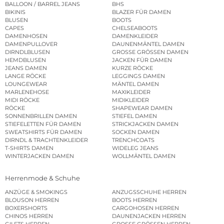
BALLOON / BARREL JEANS
BHS
BIKINIS
BLAZER FÜR DAMEN
BLUSEN
BOOTS
CAPES
CHELSEABOOTS
DAMENHOSEN
DAMENKLEIDER
DAMENPULLOVER
DAUNENMÄNTEL DAMEN
DIRNDLBLUSEN
GROSSE GRÖSSEN DAMEN
HEMDBLUSEN
JACKEN FÜR DAMEN
JEANS DAMEN
KURZE RÖCKE
LANGE RÖCKE
LEGGINGS DAMEN
LOUNGEWEAR
MÄNTEL DAMEN
MARLENEHOSE
MAXIKLEIDER
MIDI RÖCKE
MIDIKLEIDER
RÖCKE
SHAPEWEAR DAMEN
SONNENBRILLEN DAMEN
STIEFEL DAMEN
STIEFELETTEN FÜR DAMEN
STRICKJACKEN DAMEN
SWEATSHIRTS FÜR DAMEN
SOCKEN DAMEN
DIRNDL & TRACHTENKLEIDER
TRENCHCOATS
T-SHIRTS DAMEN
WIDELEG JEANS
WINTERJACKEN DAMEN
WOLLMÄNTEL DAMEN
Herrenmode & Schuhe
ANZÜGE & SMOKINGS
ANZUGSSCHUHE HERREN
BLOUSON HERREN
BOOTS HERREN
BOXERSHORTS
CARGOHOSEN HERREN
CHINOS HERREN
DAUNENJACKEN HERREN