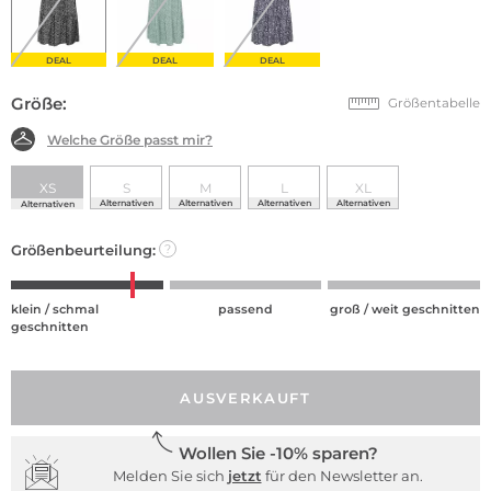
DEAL
DEAL
DEAL
Größe:
Größentabelle
Welche Größe passt mir?
XS
S
M
L
XL
Alternativen
Alternativen
Alternativen
Alternativen
Alternativen
Größenbeurteilung:
?
klein / schmal
passend
groß / weit geschnitten
geschnitten
AUSVERKAUFT
Wollen Sie -10% sparen?
Melden Sie sich
jetzt
für den Newsletter an.