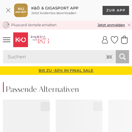
K&Ö & GIGASPORT APP
ZUR APP
Jetzt kostenlos downloaden
Pluscard Vorteile erhalten
KOSTENLOSER VERSAND* & RÜCKVERSAND
Jetzt anmelden
UNSERE APP
CLICK &
CLICK &
COLLECT
RESERVE
BIS ZU -50% IM FINAL SALE
Passende Alternativen