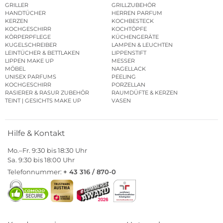
GRILLER
GRILLZUBEHÖR
HANDTÜCHER
HERREN PARFUM
KERZEN
KOCHBESTECK
KOCHGESCHIRR
KOCHTÖPFE
KÖRPERPFLEGE
KÜCHENGERÄTE
KUGELSCHREIBER
LAMPEN & LEUCHTEN
LEINTÜCHER & BETTLAKEN
LIPPENSTIFT
LIPPEN MAKE UP
MESSER
MÖBEL
NAGELLACK
UNISEX PARFUMS
PEELING
KOCHGESCHIRR
PORZELLAN
RASIERER & RASUR ZUBEHÖR
RAUMDÜFTE & KERZEN
TEINT | GESICHTS MAKE UP
VASEN
Hilfe & Kontakt
Mo.–Fr. 9:30 bis 18:30 Uhr
Sa. 9:30 bis 18:00 Uhr
Telefonnummer:
+ 43 316 / 870-0