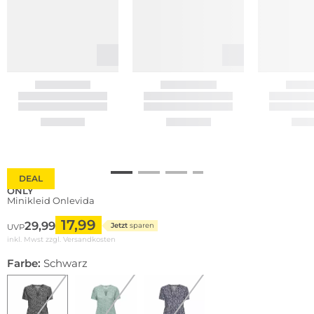
DEAL
ONLY
Minikleid Onlevida
17,99
29,99
Jetzt
sparen
UVP
inkl. Mwst zzgl.
Versandkosten
Farbe:
Schwarz