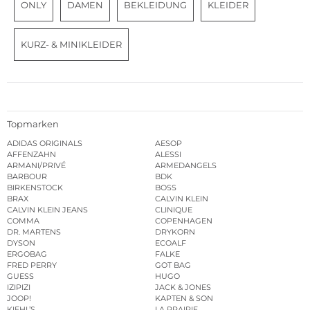
ONLY
DAMEN
BEKLEIDUNG
KLEIDER
KURZ- & MINIKLEIDER
Topmarken
ADIDAS ORIGINALS
AESOP
AFFENZAHN
ALESSI
ARMANI/PRIVÉ
ARMEDANGELS
BARBOUR
BDK
BIRKENSTOCK
BOSS
BRAX
CALVIN KLEIN
CALVIN KLEIN JEANS
CLINIQUE
COMMA
COPENHAGEN
DR. MARTENS
DRYKORN
DYSON
ECOALF
ERGOBAG
FALKE
FRED PERRY
GOT BAG
GUESS
HUGO
IZIPIZI
JACK & JONES
JOOP!
KAPTEN & SON
KIEHL’S
LA PRAIRIE