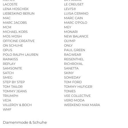
LACOSTE
LE CREUSET
LENA HOSCHEK
LEVI’S®
LIEBESKIND BERLIN
LUISA CERANO
MAC
MARC CAIN
MARC JACOBS
MARC O’POLO
MCM
MEY
MICHAEL KORS
MONARI
MOS MOSH
NEW BALANCE
OFFICINE CREATIVE
OLYMP
ON SCHUHE
ONLY
OPUS
PAUL GREEN
POLO RALPH LAUREN
RAGWEAR
RAINKISS
REISENTHEL
REPLAY
RICHROYAL
SAMSONITE
SANETTA
SATCH
SKINY
SMEG
SOMEDAY
STEP BY STEP
TOM FORD
TOM TAILOR
TOMMY HILFIGER
TOMMY JEANS
TONIES
TRIUMPH
VEE COLLECTIVE
VEJA
VERO MODA
VILLEROY & BOCH
WEEKEND MAX MARA
WMF
Damenmode & Schuhe