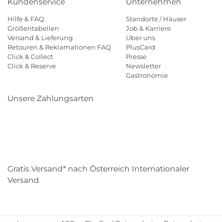
Kundenservice
Unternehmen
Hilfe & FAQ
Standorte / Häuser
Größentabellen
Job & Karriere
Versand & Lieferung
Über uns
Retouren & Reklamationen FAQ
PlusCard
Click & Collect
Presse
Click & Reserve
Newsletter
Gastronomie
Unsere Zahlungsarten
Klarna
Paypal
Mastercard
Visa
Diners
Eps
Shop
Applepay
Amazon
Gratis Versand* nach Österreich Internationaler
Versand