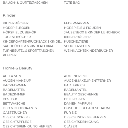
BAUCH- & GÜRTELTASCHEN
TOTE BAG
Kinder
BILDERBÜCHER
FEDERMAPPEN
HÖRSPIELBOXEN
HÖRSPIELE & FIGUREN
HÖRSPIEL ZUBEHÖR
JAUSENBOX & KINDER LUNCHBOX
JUGENDBÜCHER
KINDERBÜCHER
KINDERGARTENRUCKSACK | KINDERGARTENBEUTEL
KUSCHELTIERE
SACHBÜCHER & KINDERLEXIKA
SCHULTASCHEN
TURNBEUTEL & SPORTTASCHEN
WEIHNACHTSKINDERBÜCHER
KLEIDER
Home & Beauty
AFTER SUN
AUGENCREME
AUGEN MAKE UP
AUGENMAKEUP ENTFERNER
BACKFORMEN
BADTEPPICH
BADEMATTEN
BADEMÄNTEL
BADEZIMMER
BEAUTY GESCHENKE
BESTECK
BETTDECKEN
BETTWÄSCHE
DAMEN PARFUM
DEO & DEODORANTS
DUSCHGEL & BADESCHAUM
GÄSTETÜCHER
FÜR SIE
GESICHTSCREME
GESICHTSCREME HERREN
GESICHTSPFLEGE
GESICHTSREINIGUNG
GESICHTSREINIGUNG HERREN
GLÄSER