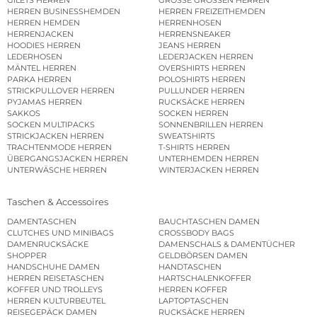
GILETS HERREN
GROSSE GRÖSSEN HERREN
HERREN BUSINESSHEMDEN
HERREN FREIZEITHEMDEN
HERREN HEMDEN
HERRENHOSEN
HERRENJACKEN
HERRENSNEAKER
HOODIES HERREN
JEANS HERREN
LEDERHOSEN
LEDERJACKEN HERREN
MÄNTEL HERREN
OVERSHIRTS HERREN
PARKA HERREN
POLOSHIRTS HERREN
STRICKPULLOVER HERREN
PULLUNDER HERREN
PYJAMAS HERREN
RUCKSÄCKE HERREN
SAKKOS
SOCKEN HERREN
SOCKEN MULTIPACKS
SONNENBRILLEN HERREN
STRICKJACKEN HERREN
SWEATSHIRTS
TRACHTENMODE HERREN
T-SHIRTS HERREN
ÜBERGANGSJACKEN HERREN
UNTERHEMDEN HERREN
UNTERWÄSCHE HERREN
WINTERJACKEN HERREN
Taschen & Accessoires
DAMENTASCHEN
BAUCHTASCHEN DAMEN
CLUTCHES UND MINIBAGS
CROSSBODY BAGS
DAMENRUCKSÄCKE
DAMENSCHALS & DAMENTÜCHER
SHOPPER
GELDBÖRSEN DAMEN
HANDSCHUHE DAMEN
HANDTASCHEN
HERREN REISETASCHEN
HARTSCHALENKOFFER
KOFFER UND TROLLEYS
HERREN KOFFER
HERREN KULTURBEUTEL
LAPTOPTASCHEN
REISEGEPÄCK DAMEN
RUCKSÄCKE HERREN