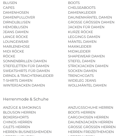
BLUSEN
BOOTS
CAPES
CHELSEABOOTS
DAMENHOSEN
DAMENKLEIDER
DAMENPULLOVER
DAUNENMÄNTEL DAMEN
DIRNDLBLUSEN
GROSSE GRÖSSEN DAMEN
HEMDBLUSEN
JACKEN FÜR DAMEN
JEANS DAMEN
KURZE RÖCKE
LANGE RÖCKE
LEGGINGS DAMEN
LOUNGEWEAR
MÄNTEL DAMEN
MARLENEHOSE
MAXIKLEIDER
MIDI RÖCKE
MIDIKLEIDER
RÖCKE
SHAPEWEAR DAMEN
SONNENBRILLEN DAMEN
STIEFEL DAMEN
STIEFELETTEN FÜR DAMEN
STRICKJACKEN DAMEN
SWEATSHIRTS FÜR DAMEN
SOCKEN DAMEN
DIRNDL & TRACHTENKLEIDER
TRENCHCOATS
T-SHIRTS DAMEN
WIDELEG JEANS
WINTERJACKEN DAMEN
WOLLMÄNTEL DAMEN
Herrenmode & Schuhe
ANZÜGE & SMOKINGS
ANZUGSSCHUHE HERREN
BLOUSON HERREN
BOOTS HERREN
BOXERSHORTS
CARGOHOSEN HERREN
CHINOS HERREN
DAUNENJACKEN HERREN
GILETS HERREN
GROSSE GRÖSSEN HERREN
HERREN BUSINESSHEMDEN
HERREN FREIZEITHEMDEN