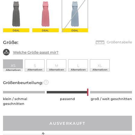
DEAL
DEAL
DEAL
Größe:
Größentabelle
Welche Größe passt mir?
XS
S
M
L
XL
Alternativen
Alternativen
Alternativen
Alternativen
Alternativen
Größenbeurteilung:
?
klein / schmal
passend
groß / weit geschnitten
geschnitten
AUSVERKAUFT