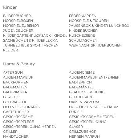
Kinder
BILDERBÜCHER
FEDERMAPPEN
HÖRSPIELBOXEN
HÖRSPIELE & FIGUREN
HÖRSPIEL ZUBEHÖR
JAUSENBOX & KINDER LUNCHBOX
JUGENDBÜCHER
KINDERBÜCHER
KINDERGARTENRUCKSACK | KINDERGARTENBEUTEL
KUSCHELTIERE
SACHBÜCHER & KINDERLEXIKA
SCHULTASCHEN
TURNBEUTEL & SPORTTASCHEN
WEIHNACHTSKINDERBÜCHER
KLEIDER
Home & Beauty
AFTER SUN
AUGENCREME
AUGEN MAKE UP
AUGENMAKEUP ENTFERNER
BACKFORMEN
BADTEPPICH
BADEMATTEN
BADEMÄNTEL
BADEZIMMER
BEAUTY GESCHENKE
BESTECK
BETTDECKEN
BETTWÄSCHE
DAMEN PARFUM
DEO & DEODORANTS
DUSCHGEL & BADESCHAUM
GÄSTETÜCHER
FÜR SIE
GESICHTSCREME
GESICHTSCREME HERREN
GESICHTSPFLEGE
GESICHTSREINIGUNG
GESICHTSREINIGUNG HERREN
GLÄSER
GRILLER
GRILLZUBEHÖR
HANDTÜCHER
HERREN PARFUM