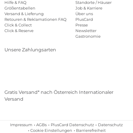
Hilfe & FAQ
Standorte / Häuser
Größentabellen
Job & Karriere
Versand & Lieferung
Über uns
Retouren & Reklamationen FAQ
PlusCard
Click & Collect
Presse
Click & Reserve
Newsletter
Gastronomie
Unsere Zahlungsarten
Klarna
Paypal
Mastercard
Visa
Diners
Eps
Shop
Applepay
Amazon
Gratis Versand* nach Österreich Internationaler
Versand
Impressum
AGBs
PlusCard Datenschutz
Datenschutz
Cookie Einstellungen
Barrierefreiheit