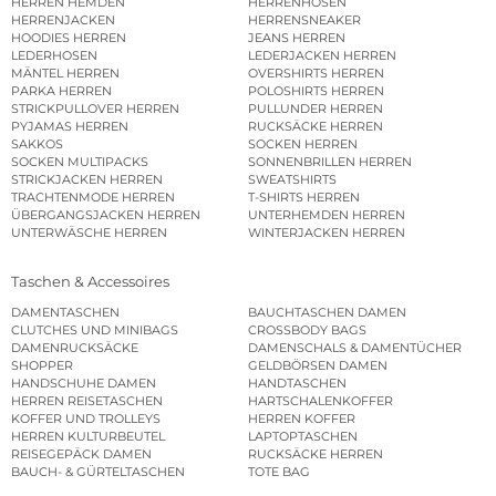
HERREN HEMDEN
HERRENHOSEN
HERRENJACKEN
HERRENSNEAKER
HOODIES HERREN
JEANS HERREN
LEDERHOSEN
LEDERJACKEN HERREN
MÄNTEL HERREN
OVERSHIRTS HERREN
PARKA HERREN
POLOSHIRTS HERREN
STRICKPULLOVER HERREN
PULLUNDER HERREN
PYJAMAS HERREN
RUCKSÄCKE HERREN
SAKKOS
SOCKEN HERREN
SOCKEN MULTIPACKS
SONNENBRILLEN HERREN
STRICKJACKEN HERREN
SWEATSHIRTS
TRACHTENMODE HERREN
T-SHIRTS HERREN
ÜBERGANGSJACKEN HERREN
UNTERHEMDEN HERREN
UNTERWÄSCHE HERREN
WINTERJACKEN HERREN
Taschen & Accessoires
DAMENTASCHEN
BAUCHTASCHEN DAMEN
CLUTCHES UND MINIBAGS
CROSSBODY BAGS
DAMENRUCKSÄCKE
DAMENSCHALS & DAMENTÜCHER
SHOPPER
GELDBÖRSEN DAMEN
HANDSCHUHE DAMEN
HANDTASCHEN
HERREN REISETASCHEN
HARTSCHALENKOFFER
KOFFER UND TROLLEYS
HERREN KOFFER
HERREN KULTURBEUTEL
LAPTOPTASCHEN
REISEGEPÄCK DAMEN
RUCKSÄCKE HERREN
BAUCH- & GÜRTELTASCHEN
TOTE BAG