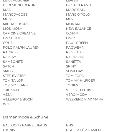
LENA HOSCHEK
LEVI’S®
LIEBESKIND BERLIN
LUISA CERANO
MAC
MARC CAIN
MARC JACOBS
MARC O’POLO
MCM
MEY
MICHAEL KORS
MONARI
MOS MOSH
NEW BALANCE
OFFICINE CREATIVE
OLYMP
ON SCHUHE
ONLY
OPUS
PAUL GREEN
POLO RALPH LAUREN
RAGWEAR
RAINKISS
REISENTHEL
REPLAY
RICHROYAL
SAMSONITE
SANETTA
SATCH
SKINY
SMEG
SOMEDAY
STEP BY STEP
TOM FORD
TOM TAILOR
TOMMY HILFIGER
TOMMY JEANS
TONIES
TRIUMPH
VEE COLLECTIVE
VEJA
VERO MODA
VILLEROY & BOCH
WEEKEND MAX MARA
WMF
Damenmode & Schuhe
BALLOON / BARREL JEANS
BHS
BIKINIS
BLAZER FÜR DAMEN