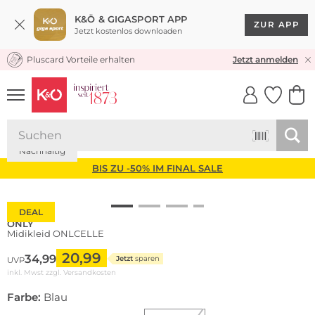
K&Ö & GIGASPORT APP
ZUR APP
Jetzt kostenlos downloaden
Pluscard Vorteile erhalten
KOSTENLOSER VERSAND* & RÜCKVERSAND
Jetzt anmelden
UNSERE APP
CLICK &
CLICK &
COLLECT
RESERVE
Nachhaltig
BIS ZU -50% IM FINAL SALE
DEAL
ONLY
Midikleid ONLCELLE
20,99
34,99
Jetzt
sparen
UVP
inkl. Mwst zzgl.
Versandkosten
Farbe:
Blau