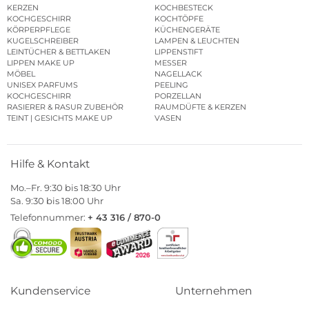
KERZEN
KOCHBESTECK
KOCHGESCHIRR
KOCHTÖPFE
KÖRPERPFLEGE
KÜCHENGERÄTE
KUGELSCHREIBER
LAMPEN & LEUCHTEN
LEINTÜCHER & BETTLAKEN
LIPPENSTIFT
LIPPEN MAKE UP
MESSER
MÖBEL
NAGELLACK
UNISEX PARFUMS
PEELING
KOCHGESCHIRR
PORZELLAN
RASIERER & RASUR ZUBEHÖR
RAUMDÜFTE & KERZEN
TEINT | GESICHTS MAKE UP
VASEN
Hilfe & Kontakt
Mo.–Fr. 9:30 bis 18:30 Uhr
Sa. 9:30 bis 18:00 Uhr
Telefonnummer:
+ 43 316 / 870-0
Kundenservice
Unternehmen