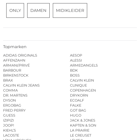
ONLY
DAMEN
MIDIKLEIDER
Topmarken
ADIDAS ORIGINALS
AESOP
AFFENZAHN
ALESSI
ARMANI/PRIVÉ
ARMEDANGELS
BARBOUR
BDK
BIRKENSTOCK
BOSS
BRAX
CALVIN KLEIN
CALVIN KLEIN JEANS
CLINIQUE
COMMA
COPENHAGEN
DR. MARTENS
DRYKORN
DYSON
ECOALF
ERGOBAG
FALKE
FRED PERRY
GOT BAG
GUESS
HUGO
IZIPIZI
JACK & JONES
JOOP!
KAPTEN & SON
KIEHL’S
LA PRAIRIE
LACOSTE
LE CREUSET